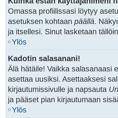
Kuinka estän käyttäjänimeni n
Omassa profiilissasi löytyy aset
asetuksen kohtaan
päällä
. Näkym
ja itsellesi. Sinut lasketaan tällö
Ylös
Kadotin salasanani!
Älä hätäile! Vaikka salasanaasi 
asettaa uusiksi. Asettaaksesi s
kirjautumissivulle ja napsauta
Un
ja pääset pian kirjautumaan sisä
Ylös