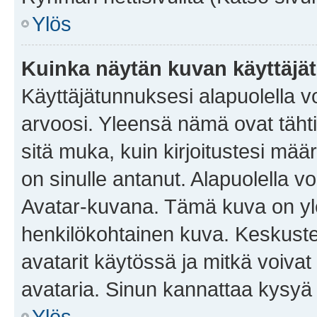
Ylös
Kuinka näytän kuvan käyttäjä
Käyttäjätunnuksesi alapuolella vo
arvoosi. Yleensä nämä ovat tähtiä 
sitä muka, kuin kirjoitustesi mää
on sinulle antanut. Alapuolella v
Avatar-kuvana. Tämä kuva on yle
henkilökohtainen kuva. Keskuste
avatarit käytössä ja mitkä voivat 
avataria. Sinun kannattaa kysyä yl
Ylös