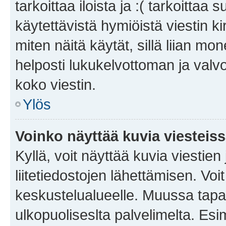
tarkoittaa iloista ja :( tarkoittaa 
käytettävistä hymiöistä viestin k
miten näitä käytät, sillä liian m
helposti lukukelvottoman ja valvo
koko viestin.
Ylös
Voinko näyttää kuvia viesteis
Kyllä, voit näyttää kuvia viestien 
liitetiedostojen lähettämisen. Vo
keskustelualueelle. Muussa tapa
ulkopuoliseslta palvelimelta. Es