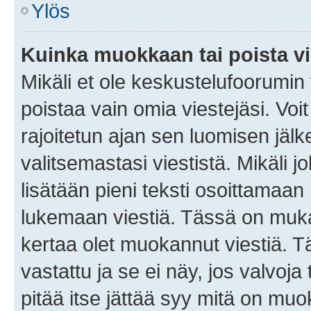
Ylös
Kuinka muokkaan tai poista vi
Mikäli et ole keskustelufoorumin y
poistaa vain omia viestejäsi. Voi
rajoitetun ajan sen luomisen jäl
valitsemastasi viestistä. Mikäli jo
lisätään pieni teksti osoittama
lukemaan viestiä. Tässä on mu
kertaa olet muokannut viestiä. Tä
vastattu ja se ei näy, jos valvoja
pitää itse jättää syy mitä on muo