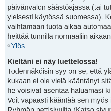
päivänvalon säästöajassa (tai tu
yleisesti käytössä suomessa). Ke
vaihtamaan tuota aikaa automaatti
heittää tunnilla normaaliin aikaan
Ylös
Kieltäni ei näy luettelossa!
Todennäköisin syy on se, että yläp
kukaan ei ole vielä kääntänyt sitä 
he voisivat asentaa haluamasi ki
Voit vapaasti kääntää sen myös i
Ryhmän nettisivuilta (Katso sivun