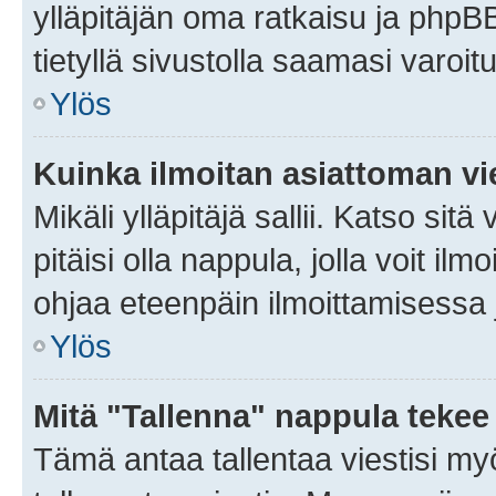
ylläpitäjän oma ratkaisu ja phpB
tietyllä sivustolla saamasi varoi
Ylös
Kuinka ilmoitan asiattoman vie
Mikäli ylläpitäjä sallii. Katso sitä
pitäisi olla nappula, jolla voit i
ohjaa eteenpäin ilmoittamisessa j
Ylös
Mitä "Tallenna" nappula tekee
Tämä antaa tallentaa viestisi m