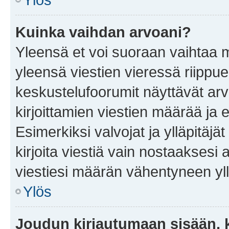
Kuinka vaihdan arvoani?
Yleensä et voi suoraan vaihtaa 
yleensä viestien vieressä riippu
keskustelufoorumit näyttävät ar
kirjoittamien viestien määrää ja er
Esimerkiksi valvojat ja ylläpitäjä
kirjoita viestiä vain nostaakses
viestiesi määrän vähentyneen yl
Ylös
Joudun kirjautumaan sisään, k