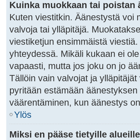
Kuinka muokkaan tai poistan
Kuten viestitkin. Äänestystä voi
valvoja tai ylläpitäjä. Muokatak
viestiketjun ensimmäistä viestiä
yhteydessä. Mikäli kukaan ei ol
vapaasti, mutta jos joku on jo ä
Tällöin vain valvojat ja ylläpitäjä
pyritään estämään äänestyksen 
väärentäminen, kun äänestys on
Ylös
Miksi en pääse tietyille alueill