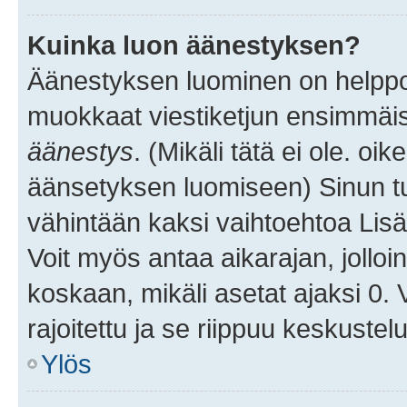
Kuinka luon äänestyksen?
Äänestyksen luominen on helppoa.
muokkaat viestiketjun ensimmäis
äänestys
. (Mikäli tätä ei ole. oik
äänsetyksen luomiseen) Sinun tu
vähintään kaksi vaihtoehtoa Lisää
Voit myös antaa aikarajan, jolloi
koskaan, mikäli asetat ajaksi 0.
rajoitettu ja se riippuu keskustel
Ylös