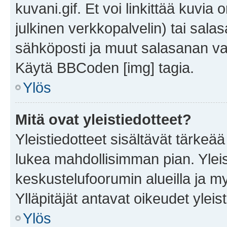
kuvani.gif. Et voi linkittää kuvia 
julkinen verkkopalvelin) tai sala
sähköposti ja muut salasanan vaa
Käytä BBCoden [img] tagia.
Ylös
Mitä ovat yleistiedotteet?
Yleistiedotteet sisältävät tärkeä
lukea mahdollisimman pian. Yleis
keskustelufoorumin alueilla ja m
Ylläpitäjät antavat oikeudet yleis
Ylös