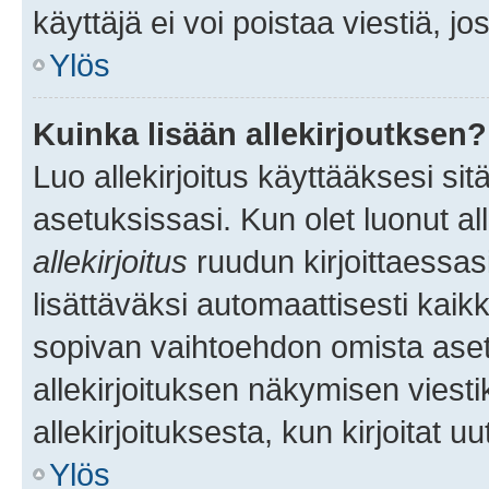
käyttäjä ei voi poistaa viestiä, jo
Ylös
Kuinka lisään allekirjoutksen?
Luo allekirjoitus käyttääksesi si
asetuksissasi. Kun olet luonut all
allekirjoitus
ruudun kirjoittaessasi
lisättäväksi automaattisesti kaikki
sopivan vaihtoehdon omista asetu
allekirjoituksen näkymisen viesti
allekirjoituksesta, kun kirjoitat uu
Ylös