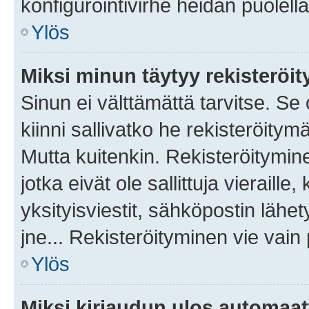
konfigurointivirhe heidän puolella
Ylös
Miksi minun täytyy rekisteröit
Sinun ei välttämättä tarvitse. Se
kiinni sallivatko he rekisteröitym
Mutta kuitenkin. Rekisteröitymine
jotka eivät ole sallittuja vierail
yksityisviestit, sähköpostin lähet
jne... Rekisteröityminen vie vain
Ylös
Miksi kirjaudun ulos automaat