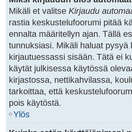
Mikäli et valitse
Kirjaudu automaat
rastia keskustelufoorumi pitää k
ennalta määritellyn ajan. Tällä e
tunnuksiasi. Mikäli haluat pysyä 
kirjautuessassi sisään. Tätä ei k
käytät julkisessa käytössä oleva
kirjastossa, nettikahvilassa, koul
tarkoittaa, että keskustelufoorum
pois käytöstä.
Ylös