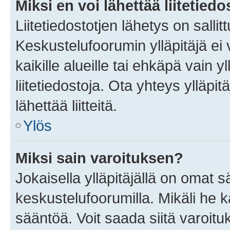
Miksi en voi lähettää liitetied
Liitetiedostotjen lähetys on sallit
Keskustelufoorumin ylläpitäjä ei v
kaikille alueille tai ehkäpä vain 
liitetiedostoja. Ota yhteys ylläpit
lähettää liitteitä.
Ylös
Miksi sain varoituksen?
Jokaisella ylläpitäjällä on omat 
keskustelufoorumilla. Mikäli he ka
sääntöä. Voit saada siitä varoi