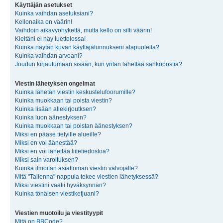
Käyttäjän asetukset
Kuinka vaihdan asetuksiani?
Kellonaika on väärin!
Vaihdoin aikavyöhykettä, mutta kello on silti väärin!
Kieltäni ei näy luettelossa!
Kuinka näytän kuvan käyttäjätunnukseni alapuolella?
Kuinka vaihdan arvoani?
Joudun kirjautumaan sisään, kun yritän lähettää sähköpostia?
Viestin lähetyksen ongelmat
Kuinka lähetän viestin keskustelufoorumille?
Kuinka muokkaan tai poista viestin?
Kuinka lisään allekirjoutksen?
Kuinka luon äänestyksen?
Kuinka muokkaan tai poistan äänestyksen?
Miksi en pääse tietyille alueille?
Miksi en voi äänestää?
Miksi en voi lähettää liitetiedostoa?
Miksi sain varoituksen?
Kuinka ilmoitan asiattoman viestin valvojalle?
Mitä "Tallenna" nappula tekee viestien lähetyksessä?
Miksi viestini vaatii hyväksynnän?
Kuinka tönäisen viestiketjuani?
Viestien muotoilu ja viestityypit
Mitä on BBCode?