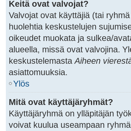
Keitä ovat valvojat?
Valvojat ovat käyttäjiä (tai ryhmä
huolehtia keskustelujen sujumise
oikeudet muokata ja sulkea/avata, 
alueella, missä ovat valvojina. Y
keskustelemasta
Aiheen vierest
asiattomuuksia.
Ylös
Mitä ovat käyttäjäryhmät?
Käyttäjäryhmä on ylläpitäjän työka
voivat kuulua useampaan ryhmään