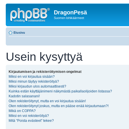
DragonPesä
Suomen lohikäärmeet
Etusivu
Usein kysyttyä
Kirjautumisen ja rekisteröitymisen ongelmat
Miksi en voi kirjautua sisään?
Miksi minun täytyy rekisteröityä?
Miksi kirjaudun ulos automaattisesti?
Kuinka estän käyttäjänimeni näkymästä paikallaolijoiden listassa?
Kadotin salasanani!
Olen rekisteröitynyt, mutta en voi kirjautua sisään!
Olen rekisteröitynyt joskus, mutta en pääse enää kirjautumaan?!
Mikä on COPPA?
Miksi en voi rekisteröityä?
Mitä “Poista evästeet” tekee?