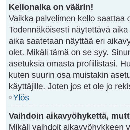
Kellonaika on väärin!
Vaikka palvelimen kello saattaa 
Todennäköisesti näytettävä aika
aika saatetaan näyttää eri aika
olet. Mikäli tämä on se syy. Si
asetuksia omasta profiilistasi. 
kuten suurin osa muistakin asetuks
käyttäjille. Joten jos et ole jo rek
Ylös
Vaihdoin aikavyöhykettä, mutta 
Mikäli vaihdoit aikavyöhykkeen 