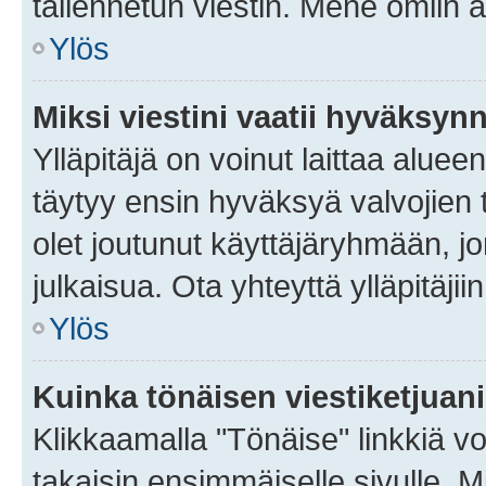
tallennetun viestin. Mene omiin a
Ylös
Miksi viestini vaatii hyväksyn
Ylläpitäjä on voinut laittaa alueen
täytyy ensin hyväksyä valvojien 
olet joutunut käyttäjäryhmään, jo
julkaisua. Ota yhteyttä ylläpitäjii
Ylös
Kuinka tönäisen viestiketjuan
Klikkaamalla "Tönäise" linkkiä voi
takaisin ensimmäiselle sivulle. M