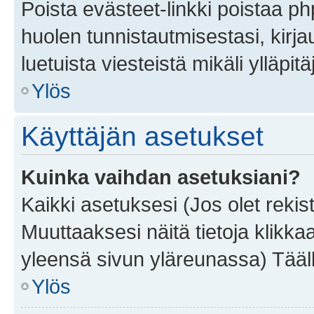
Poista evästeet-linkki poistaa p
huolen tunnistautmisestasi, kirja
luetuista viesteistä mikäli ylläpitä
Ylös
Käyttäjän asetukset
Kuinka vaihdan asetuksiani?
Kaikki asetuksesi (Jos olet rekist
Muuttaaksesi näitä tietoja klikka
yleensä sivun yläreunassa) Tääll
Ylös