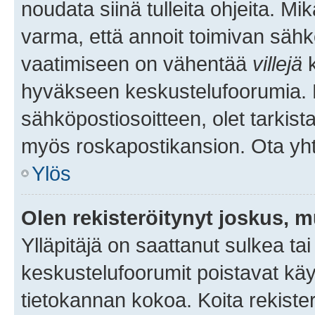
noudata siinä tulleita ohjeita. Mi
varma, että annoit toimivan sähk
vaatimiseen on vähentää
villejä
k
hyväkseen keskustelufoorumia. Mi
sähköpostiosoitteen, olet tarkista
myös roskapostikansion. Ota yhte
Ylös
Olen rekisteröitynyt joskus, 
Ylläpitäjä on saattanut sulkea ta
keskustelufoorumit poistavat k
tietokannan kokoa. Koita rekister