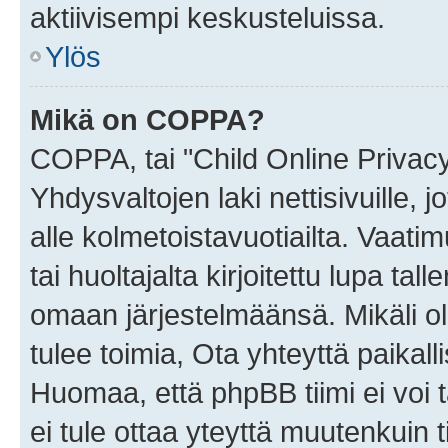
aktiivisempi keskusteluissa.
Ylös
Mikä on COPPA?
COPPA, tai "Child Online Privac
Yhdysvaltojen laki nettisivuille, 
alle kolmetoistavuotiailta. Vaa
tai huoltajalta kirjoitettu lupa ta
omaan järjestelmäänsä. Mikäli 
tulee toimia, Ota yhteyttä paika
Huomaa, että phpBB tiimi ei voi t
ei tule ottaa yteyttä muutenkuin t