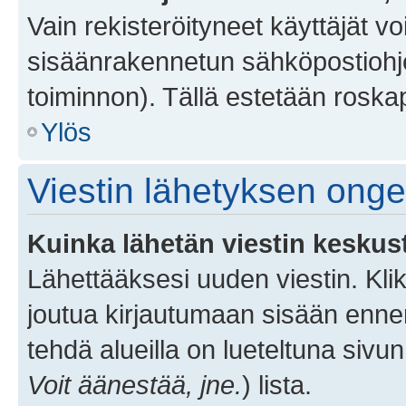
Vain rekisteröityneet käyttäjät v
sisäänrakennetun sähköpostiohjel
toiminnon). Tällä estetään roskap
Ylös
Viestin lähetyksen ong
Kuinka lähetän viestin keskus
Lähettääksesi uuden viestin. Kl
joutua kirjautumaan sisään ennen 
tehdä alueilla on lueteltuna sivun
Voit äänestää, jne.
) lista.