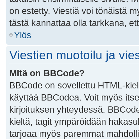
on estetty. Viestiä voi tönäistä m
tästä kannattaa olla tarkkana, e
Ylös
Viestien muotoilu ja vies
Mitä on BBCode?
BBCode on sovellettu HTML-kieles
käyttää BBCodea. Voit myös itse
kirjoituksen yhteydessä. BBCode 
kieltä, tagit ympäröidään hakasului
tarjoaa myös paremmat mahdollis