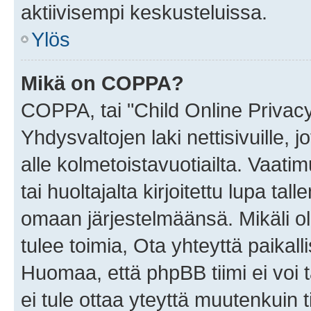
aktiivisempi keskusteluissa.
Ylös
Mikä on COPPA?
COPPA, tai "Child Online Privac
Yhdysvaltojen laki nettisivuille, 
alle kolmetoistavuotiailta. Vaa
tai huoltajalta kirjoitettu lupa ta
omaan järjestelmäänsä. Mikäli 
tulee toimia, Ota yhteyttä paika
Huomaa, että phpBB tiimi ei voi t
ei tule ottaa yteyttä muutenkuin t