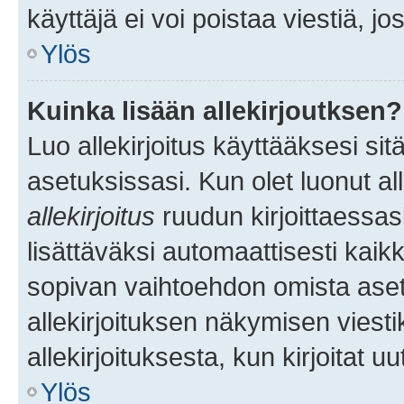
käyttäjä ei voi poistaa viestiä, jo
Ylös
Kuinka lisään allekirjoutksen?
Luo allekirjoitus käyttääksesi si
asetuksissasi. Kun olet luonut all
allekirjoitus
ruudun kirjoittaessasi
lisättäväksi automaattisesti kaikki
sopivan vaihtoehdon omista asetu
allekirjoituksen näkymisen viesti
allekirjoituksesta, kun kirjoitat uu
Ylös