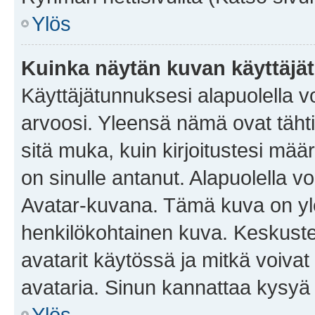
Ylös
Kuinka näytän kuvan käyttäjä
Käyttäjätunnuksesi alapuolella vo
arvoosi. Yleensä nämä ovat tähtiä 
sitä muka, kuin kirjoitustesi mää
on sinulle antanut. Alapuolella v
Avatar-kuvana. Tämä kuva on yle
henkilökohtainen kuva. Keskuste
avatarit käytössä ja mitkä voivat 
avataria. Sinun kannattaa kysyä yl
Ylös