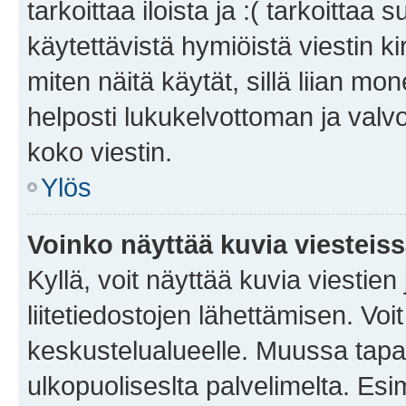
tarkoittaa iloista ja :( tarkoittaa 
käytettävistä hymiöistä viestin k
miten näitä käytät, sillä liian m
helposti lukukelvottoman ja valvo
koko viestin.
Ylös
Voinko näyttää kuvia viesteis
Kyllä, voit näyttää kuvia viestien 
liitetiedostojen lähettämisen. Vo
keskustelualueelle. Muussa tapa
ulkopuoliseslta palvelimelta. Es