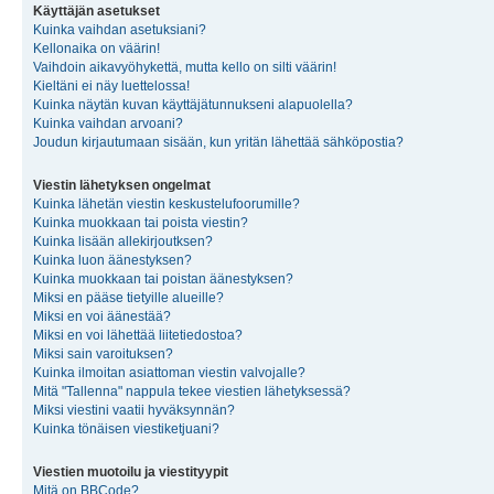
Käyttäjän asetukset
Kuinka vaihdan asetuksiani?
Kellonaika on väärin!
Vaihdoin aikavyöhykettä, mutta kello on silti väärin!
Kieltäni ei näy luettelossa!
Kuinka näytän kuvan käyttäjätunnukseni alapuolella?
Kuinka vaihdan arvoani?
Joudun kirjautumaan sisään, kun yritän lähettää sähköpostia?
Viestin lähetyksen ongelmat
Kuinka lähetän viestin keskustelufoorumille?
Kuinka muokkaan tai poista viestin?
Kuinka lisään allekirjoutksen?
Kuinka luon äänestyksen?
Kuinka muokkaan tai poistan äänestyksen?
Miksi en pääse tietyille alueille?
Miksi en voi äänestää?
Miksi en voi lähettää liitetiedostoa?
Miksi sain varoituksen?
Kuinka ilmoitan asiattoman viestin valvojalle?
Mitä "Tallenna" nappula tekee viestien lähetyksessä?
Miksi viestini vaatii hyväksynnän?
Kuinka tönäisen viestiketjuani?
Viestien muotoilu ja viestityypit
Mitä on BBCode?