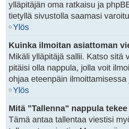
ylläpitäjän oma ratkaisu ja phpB
tietyllä sivustolla saamasi varoi
Ylös
Kuinka ilmoitan asiattoman vie
Mikäli ylläpitäjä sallii. Katso sitä
pitäisi olla nappula, jolla voit i
ohjaa eteenpäin ilmoittamisessa j
Ylös
Mitä "Tallenna" nappula tekee
Tämä antaa tallentaa viestisi m