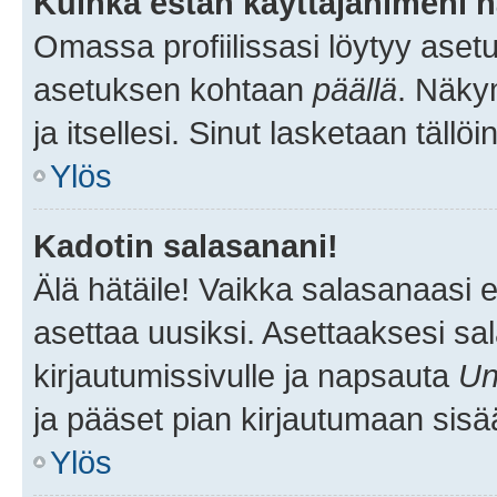
Kuinka estän käyttäjänimeni n
Omassa profiilissasi löytyy aset
asetuksen kohtaan
päällä
. Näkym
ja itsellesi. Sinut lasketaan tällö
Ylös
Kadotin salasanani!
Älä hätäile! Vaikka salasanaasi 
asettaa uusiksi. Asettaaksesi s
kirjautumissivulle ja napsauta
Un
ja pääset pian kirjautumaan sisä
Ylös