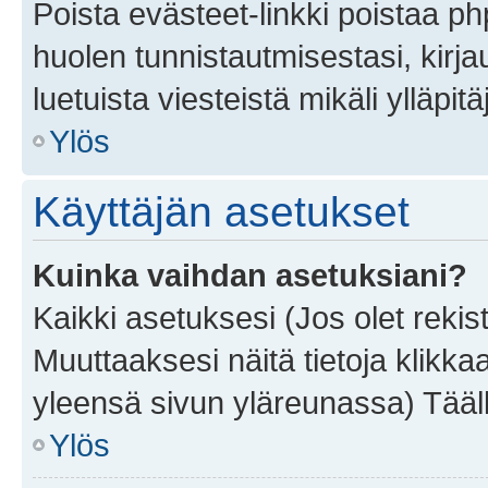
Poista evästeet-linkki poistaa p
huolen tunnistautmisestasi, kirja
luetuista viesteistä mikäli ylläpitä
Ylös
Käyttäjän asetukset
Kuinka vaihdan asetuksiani?
Kaikki asetuksesi (Jos olet rekist
Muuttaaksesi näitä tietoja klikka
yleensä sivun yläreunassa) Tääll
Ylös