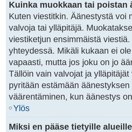
Kuinka muokkaan tai poistan
Kuten viestitkin. Äänestystä voi
valvoja tai ylläpitäjä. Muokatak
viestiketjun ensimmäistä viestiä
yhteydessä. Mikäli kukaan ei ol
vapaasti, mutta jos joku on jo ä
Tällöin vain valvojat ja ylläpitäjä
pyritään estämään äänestyksen 
väärentäminen, kun äänestys on
Ylös
Miksi en pääse tietyille alueill