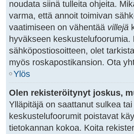
noudata siinä tulleita ohjeita. Mi
varma, että annoit toimivan sähk
vaatimiseen on vähentää
villejä
k
hyväkseen keskustelufoorumia. Mi
sähköpostiosoitteen, olet tarkista
myös roskapostikansion. Ota yhte
Ylös
Olen rekisteröitynyt joskus, 
Ylläpitäjä on saattanut sulkea ta
keskustelufoorumit poistavat k
tietokannan kokoa. Koita rekister