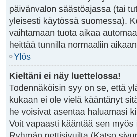
päivänvalon säästöajassa (tai tu
yleisesti käytössä suomessa). Ke
vaihtamaan tuota aikaa automaatti
heittää tunnilla normaaliin aikaan
Ylös
Kieltäni ei näy luettelossa!
Todennäköisin syy on se, että yläp
kukaan ei ole vielä kääntänyt sitä 
he voisivat asentaa haluamasi ki
Voit vapaasti kääntää sen myös i
Ryhmän nettisivuilta (Katso sivun