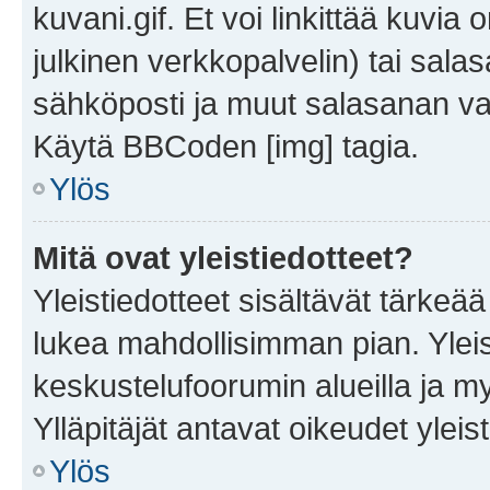
kuvani.gif. Et voi linkittää kuvia 
julkinen verkkopalvelin) tai sala
sähköposti ja muut salasanan vaa
Käytä BBCoden [img] tagia.
Ylös
Mitä ovat yleistiedotteet?
Yleistiedotteet sisältävät tärkeä
lukea mahdollisimman pian. Yleis
keskustelufoorumin alueilla ja m
Ylläpitäjät antavat oikeudet yleis
Ylös