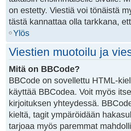
on estetty. Viestiä voi tönäistä m
tästä kannattaa olla tarkkana, e
Ylös
Viestien muotoilu ja vies
Mitä on BBCode?
BBCode on sovellettu HTML-kieles
käyttää BBCodea. Voit myös itse
kirjoituksen yhteydessä. BBCode 
kieltä, tagit ympäröidään hakasului
tarjoaa myös paremmat mahdollis