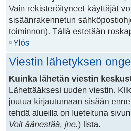
Vain rekisteröityneet käyttäjät v
sisäänrakennetun sähköpostiohjel
toiminnon). Tällä estetään roskap
Ylös
Viestin lähetyksen ong
Kuinka lähetän viestin keskus
Lähettääksesi uuden viestin. Kl
joutua kirjautumaan sisään ennen 
tehdä alueilla on lueteltuna sivun
Voit äänestää, jne.
) lista.