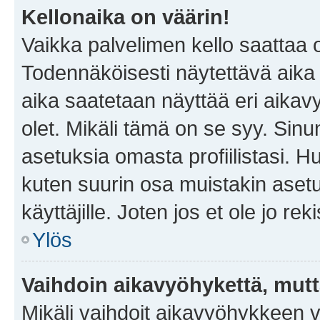
Kellonaika on väärin!
Vaikka palvelimen kello saattaa 
Todennäköisesti näytettävä aika
aika saatetaan näyttää eri aika
olet. Mikäli tämä on se syy. Si
asetuksia omasta profiilistasi. 
kuten suurin osa muistakin asetuks
käyttäjille. Joten jos et ole jo rek
Ylös
Vaihdoin aikavyöhykettä, mutta 
Mikäli vaihdoit aikavyöhykkeen 