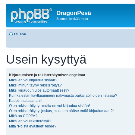
DragonPesä
Suomen lohikäärmeet
Etusivu
Usein kysyttyä
Kirjautumisen ja rekisteröitymisen ongelmat
Miksi en voi kirjautua sisään?
Miksi minun täytyy rekisteröityä?
Miksi kirjaudun ulos automaattisesti?
Kuinka estän käyttäjänimeni näkymästä paikallaolijoiden listassa?
Kadotin salasanani!
Olen rekisteröitynyt, mutta en voi kirjautua sisään!
Olen rekisteröitynyt joskus, mutta en pääse enää kirjautumaan?!
Mikä on COPPA?
Miksi en voi rekisteröityä?
Mitä “Poista evästeet” tekee?