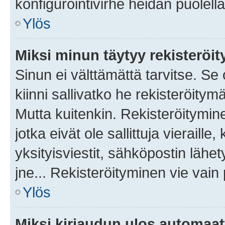
konfigurointivirhe heidän puolella
Ylös
Miksi minun täytyy rekisteröit
Sinun ei välttämättä tarvitse. Se
kiinni sallivatko he rekisteröitym
Mutta kuitenkin. Rekisteröitymine
jotka eivät ole sallittuja vierail
yksityisviestit, sähköpostin lähet
jne... Rekisteröityminen vie vain
Ylös
Miksi kirjaudun ulos automaat