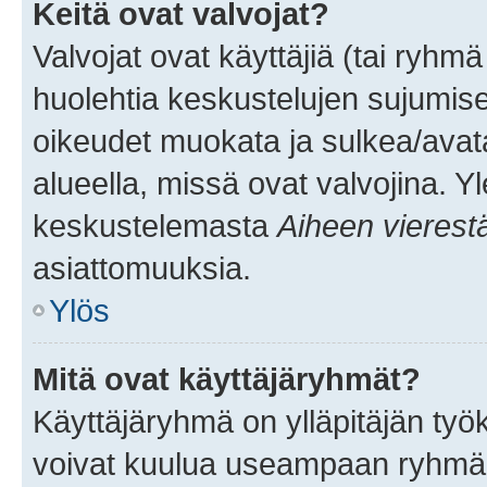
Keitä ovat valvojat?
Valvojat ovat käyttäjiä (tai ryhmä
huolehtia keskustelujen sujumise
oikeudet muokata ja sulkea/avata, 
alueella, missä ovat valvojina. Y
keskustelemasta
Aiheen vierest
asiattomuuksia.
Ylös
Mitä ovat käyttäjäryhmät?
Käyttäjäryhmä on ylläpitäjän työka
voivat kuulua useampaan ryhmään