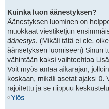
Kuinka luon äänestyksen?
Äänestyksen luominen on helppoa.
muokkaat viestiketjun ensimmäis
äänestys
. (Mikäli tätä ei ole. oik
äänsetyksen luomiseen) Sinun tu
vähintään kaksi vaihtoehtoa Lisää
Voit myös antaa aikarajan, jolloi
koskaan, mikäli asetat ajaksi 0.
rajoitettu ja se riippuu keskustel
Ylös