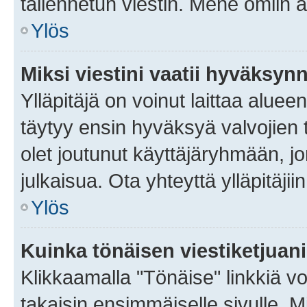
tallennetun viestin. Mene omiin a
Ylös
Miksi viestini vaatii hyväksyn
Ylläpitäjä on voinut laittaa alueen
täytyy ensin hyväksyä valvojien 
olet joutunut käyttäjäryhmään, jo
julkaisua. Ota yhteyttä ylläpitäjii
Ylös
Kuinka tönäisen viestiketjuan
Klikkaamalla "Tönäise" linkkiä voi
takaisin ensimmäiselle sivulle. M