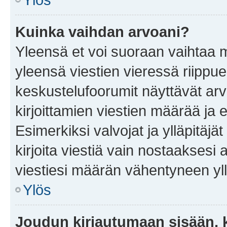
Kuinka vaihdan arvoani?
Yleensä et voi suoraan vaihtaa 
yleensä viestien vieressä riippu
keskustelufoorumit näyttävät ar
kirjoittamien viestien määrää ja er
Esimerkiksi valvojat ja ylläpitäjä
kirjoita viestiä vain nostaakses
viestiesi määrän vähentyneen yl
Ylös
Joudun kirjautumaan sisään, k