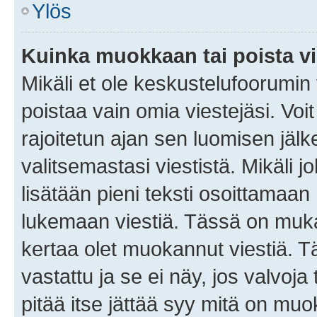
Ylös
Kuinka muokkaan tai poista vi
Mikäli et ole keskustelufoorumin y
poistaa vain omia viestejäsi. Voi
rajoitetun ajan sen luomisen jäl
valitsemastasi viestistä. Mikäli jo
lisätään pieni teksti osoittama
lukemaan viestiä. Tässä on mu
kertaa olet muokannut viestiä. Tä
vastattu ja se ei näy, jos valvoja
pitää itse jättää syy mitä on muo