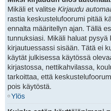
Mikäli et valitse
Kirjaudu automaat
rastia keskustelufoorumi pitää k
ennalta määritellyn ajan. Tällä e
tunnuksiasi. Mikäli haluat pysyä 
kirjautuessassi sisään. Tätä ei k
käytät julkisessa käytössä oleva
kirjastossa, nettikahvilassa, koul
tarkoittaa, että keskustelufoorum
pois käytöstä.
Ylös