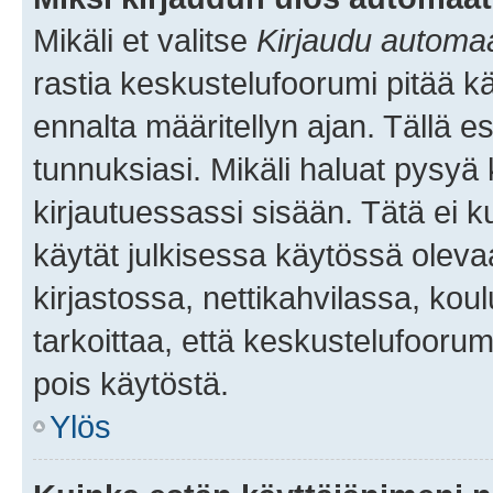
Mikäli et valitse
Kirjaudu automaat
rastia keskustelufoorumi pitää k
ennalta määritellyn ajan. Tällä e
tunnuksiasi. Mikäli haluat pysyä 
kirjautuessassi sisään. Tätä ei k
käytät julkisessa käytössä oleva
kirjastossa, nettikahvilassa, koul
tarkoittaa, että keskustelufoorum
pois käytöstä.
Ylös