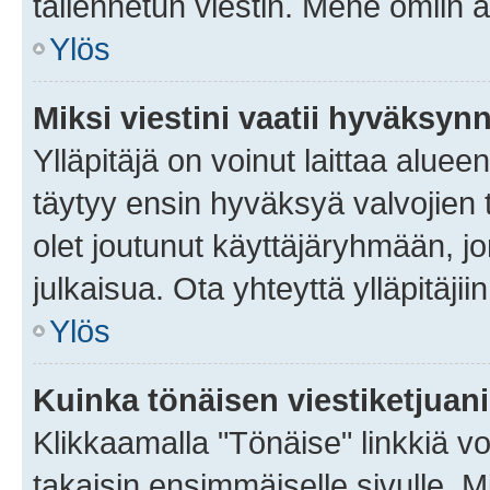
tallennetun viestin. Mene omiin a
Ylös
Miksi viestini vaatii hyväksyn
Ylläpitäjä on voinut laittaa alueen
täytyy ensin hyväksyä valvojien 
olet joutunut käyttäjäryhmään, jo
julkaisua. Ota yhteyttä ylläpitäjii
Ylös
Kuinka tönäisen viestiketjuan
Klikkaamalla "Tönäise" linkkiä voi
takaisin ensimmäiselle sivulle. M