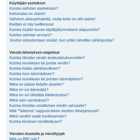
Käyttäjän asetukset
Kuinka vaihdan asetuksiani?
Kellonaika on väärin!
Vaihdoin aikavyöhykettä, mutta kello on silti väärin!
Kieltäni ei näy luettelossa!
Kuinka näytän kuvan käyttäjätunnukseni alapuolella?
Kuinka vaihdan arvoani?
Joudun kirjautumaan sisään, kun yritän lähettää sähköpostia?
Viestin lähetyksen ongelmat
Kuinka lähetän viestin keskustelufoorumille?
Kuinka muokkaan tai poista viestin?
Kuinka lisään allekirjoutksen?
Kuinka luon äänestyksen?
Kuinka muokkaan tai poistan äänestyksen?
Miksi en pääse tietyille alueille?
Miksi en voi äänestää?
Miksi en voi lähettää liitetiedostoa?
Miksi sain varoituksen?
Kuinka ilmoitan asiattoman viestin valvojalle?
Mitä "Tallenna" nappula tekee viestien lähetyksessä?
Miksi viestini vaatii hyväksynnän?
Kuinka tönäisen viestiketjuani?
Viestien muotoilu ja viestityypit
Mitä on BBCode?