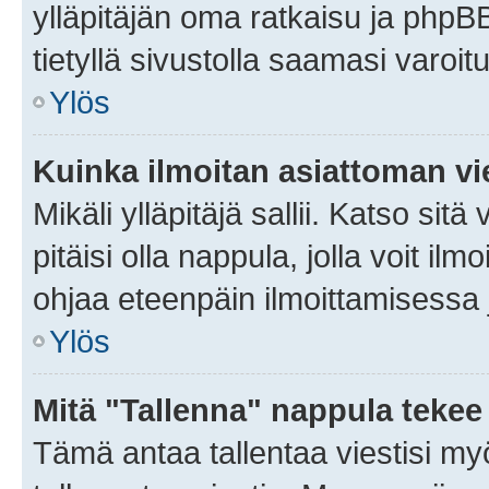
ylläpitäjän oma ratkaisu ja phpB
tietyllä sivustolla saamasi varoi
Ylös
Kuinka ilmoitan asiattoman vie
Mikäli ylläpitäjä sallii. Katso sitä
pitäisi olla nappula, jolla voit i
ohjaa eteenpäin ilmoittamisessa j
Ylös
Mitä "Tallenna" nappula tekee
Tämä antaa tallentaa viestisi m