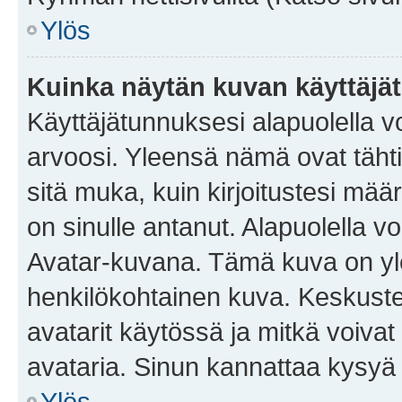
Ylös
Kuinka näytän kuvan käyttäjä
Käyttäjätunnuksesi alapuolella vo
arvoosi. Yleensä nämä ovat tähtiä 
sitä muka, kuin kirjoitustesi mää
on sinulle antanut. Alapuolella v
Avatar-kuvana. Tämä kuva on yle
henkilökohtainen kuva. Keskuste
avatarit käytössä ja mitkä voivat 
avataria. Sinun kannattaa kysyä yl
Ylös