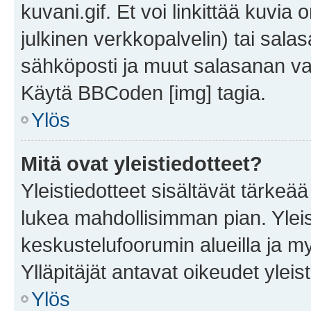
kuvani.gif. Et voi linkittää kuvia 
julkinen verkkopalvelin) tai sala
sähköposti ja muut salasanan vaa
Käytä BBCoden [img] tagia.
Ylös
Mitä ovat yleistiedotteet?
Yleistiedotteet sisältävät tärkeä
lukea mahdollisimman pian. Yleis
keskustelufoorumin alueilla ja m
Ylläpitäjät antavat oikeudet yleis
Ylös