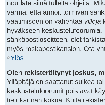
noudata siinä tulleita ohjeita. Mi
varma, että annoit toimivan sähk
vaatimiseen on vähentää
villejä
k
hyväkseen keskustelufoorumia. Mi
sähköpostiosoitteen, olet tarkista
myös roskapostikansion. Ota yhte
Ylös
Olen rekisteröitynyt joskus, 
Ylläpitäjä on saattanut sulkea ta
keskustelufoorumit poistavat k
tietokannan kokoa. Koita rekister