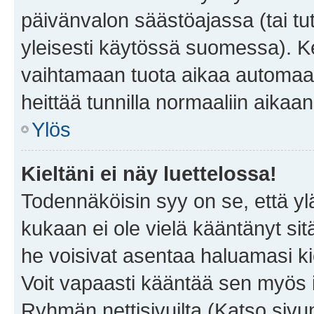
päivänvalon säästöajassa (tai tu
yleisesti käytössä suomessa). Ke
vaihtamaan tuota aikaa automaatti
heittää tunnilla normaaliin aikaan
Ylös
Kieltäni ei näy luettelossa!
Todennäköisin syy on se, että yläp
kukaan ei ole vielä kääntänyt sitä 
he voisivat asentaa haluamasi ki
Voit vapaasti kääntää sen myös i
Ryhmän nettisivuilta (Katso sivun