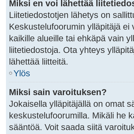
Miksi en voi lähettää liitetied
Liitetiedostotjen lähetys on sallit
Keskustelufoorumin ylläpitäjä ei v
kaikille alueille tai ehkäpä vain 
liitetiedostoja. Ota yhteys ylläpit
lähettää liitteitä.
Ylös
Miksi sain varoituksen?
Jokaisella ylläpitäjällä on omat 
keskustelufoorumilla. Mikäli he ka
sääntöä. Voit saada siitä varoi