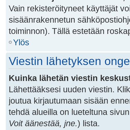
Vain rekisteröityneet käyttäjät v
sisäänrakennetun sähköpostiohjel
toiminnon). Tällä estetään roskap
Ylös
Viestin lähetyksen ong
Kuinka lähetän viestin keskus
Lähettääksesi uuden viestin. Kl
joutua kirjautumaan sisään ennen 
tehdä alueilla on lueteltuna sivun
Voit äänestää, jne.
) lista.