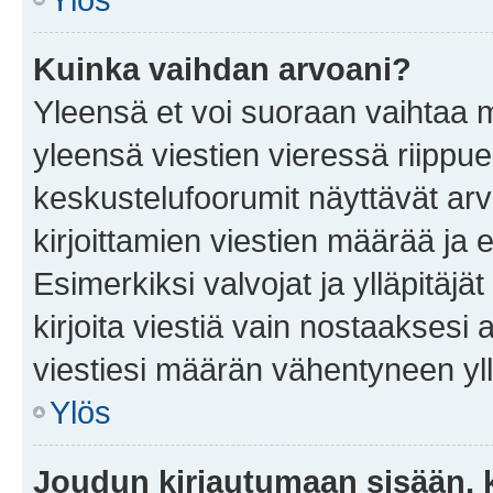
Kuinka vaihdan arvoani?
Yleensä et voi suoraan vaihtaa 
yleensä viestien vieressä riippu
keskustelufoorumit näyttävät ar
kirjoittamien viestien määrää ja er
Esimerkiksi valvojat ja ylläpitäjä
kirjoita viestiä vain nostaakses
viestiesi määrän vähentyneen yl
Ylös
Joudun kirjautumaan sisään, k