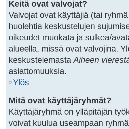
Keitä ovat valvojat?
Valvojat ovat käyttäjiä (tai ryhmä
huolehtia keskustelujen sujumise
oikeudet muokata ja sulkea/avata, 
alueella, missä ovat valvojina. Y
keskustelemasta
Aiheen vierest
asiattomuuksia.
Ylös
Mitä ovat käyttäjäryhmät?
Käyttäjäryhmä on ylläpitäjän työka
voivat kuulua useampaan ryhmään