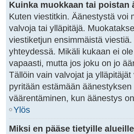
Kuinka muokkaan tai poistan
Kuten viestitkin. Äänestystä voi
valvoja tai ylläpitäjä. Muokatak
viestiketjun ensimmäistä viestiä
yhteydessä. Mikäli kukaan ei ol
vapaasti, mutta jos joku on jo ä
Tällöin vain valvojat ja ylläpitäjä
pyritään estämään äänestyksen 
väärentäminen, kun äänestys on
Ylös
Miksi en pääse tietyille alueill