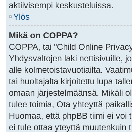
aktiivisempi keskusteluissa.
Ylös
Mikä on COPPA?
COPPA, tai "Child Online Privac
Yhdysvaltojen laki nettisivuille, 
alle kolmetoistavuotiailta. Vaa
tai huoltajalta kirjoitettu lupa ta
omaan järjestelmäänsä. Mikäli 
tulee toimia, Ota yhteyttä paika
Huomaa, että phpBB tiimi ei voi t
ei tule ottaa yteyttä muutenkuin t