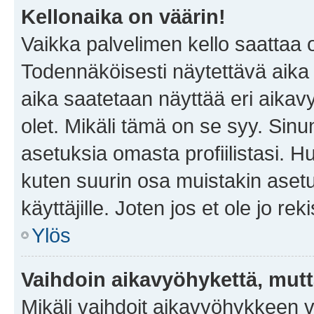
Kellonaika on väärin!
Vaikka palvelimen kello saattaa 
Todennäköisesti näytettävä aika
aika saatetaan näyttää eri aika
olet. Mikäli tämä on se syy. Si
asetuksia omasta profiilistasi. 
kuten suurin osa muistakin asetuks
käyttäjille. Joten jos et ole jo rek
Ylös
Vaihdoin aikavyöhykettä, mutta 
Mikäli vaihdoit aikavyöhykkeen 