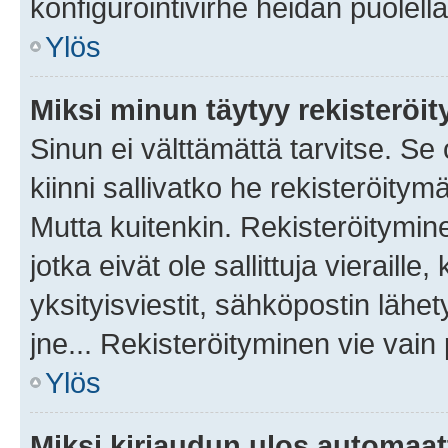
konfigurointivirhe heidän puolella
Ylös
Miksi minun täytyy rekisteröit
Sinun ei välttämättä tarvitse. Se
kiinni sallivatko he rekisteröitym
Mutta kuitenkin. Rekisteröitymine
jotka eivät ole sallittuja vierail
yksityisviestit, sähköpostin lähet
jne... Rekisteröityminen vie vain
Ylös
Miksi kirjaudun ulos automaat