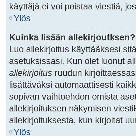
käyttäjä ei voi poistaa viestiä, jo
Ylös
Kuinka lisään allekirjoutksen?
Luo allekirjoitus käyttääksesi si
asetuksissasi. Kun olet luonut all
allekirjoitus
ruudun kirjoittaessasi
lisättäväksi automaattisesti kaikki
sopivan vaihtoehdon omista asetu
allekirjoituksen näkymisen viesti
allekirjoituksesta, kun kirjoitat uu
Ylös