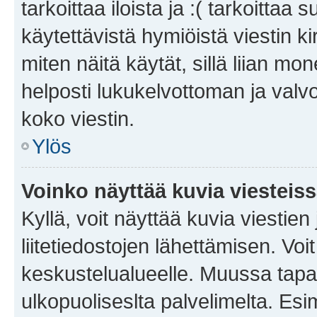
tarkoittaa iloista ja :( tarkoittaa 
käytettävistä hymiöistä viestin k
miten näitä käytät, sillä liian m
helposti lukukelvottoman ja valvo
koko viestin.
Ylös
Voinko näyttää kuvia viesteis
Kyllä, voit näyttää kuvia viestien 
liitetiedostojen lähettämisen. Vo
keskustelualueelle. Muussa tapa
ulkopuoliseslta palvelimelta. Es