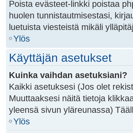
Poista evästeet-linkki poistaa p
huolen tunnistautmisestasi, kirja
luetuista viesteistä mikäli ylläpitä
Ylös
Käyttäjän asetukset
Kuinka vaihdan asetuksiani?
Kaikki asetuksesi (Jos olet rekist
Muuttaaksesi näitä tietoja klikka
yleensä sivun yläreunassa) Tääll
Ylös