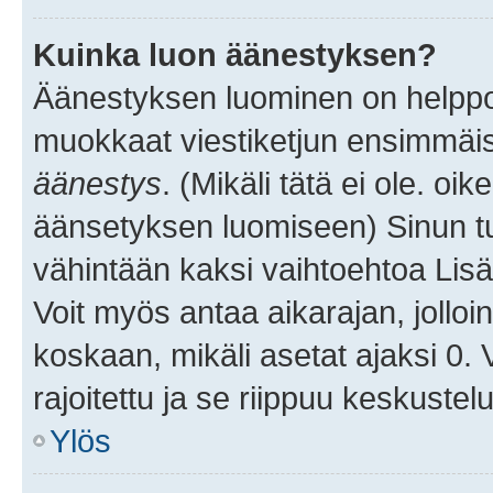
Kuinka luon äänestyksen?
Äänestyksen luominen on helppoa.
muokkaat viestiketjun ensimmäis
äänestys
. (Mikäli tätä ei ole. oik
äänsetyksen luomiseen) Sinun tu
vähintään kaksi vaihtoehtoa Lisää
Voit myös antaa aikarajan, jolloi
koskaan, mikäli asetat ajaksi 0.
rajoitettu ja se riippuu keskustel
Ylös