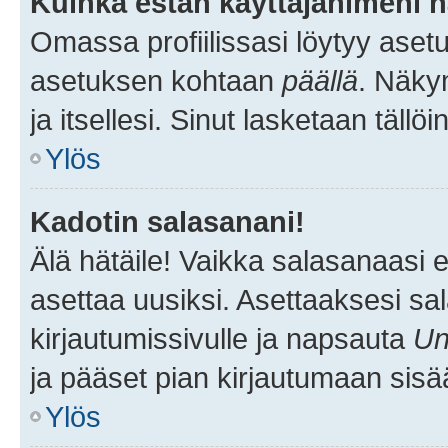
Kuinka estän käyttäjänimeni n
Omassa profiilissasi löytyy aset
asetuksen kohtaan
päällä
. Näkym
ja itsellesi. Sinut lasketaan tällö
Ylös
Kadotin salasanani!
Älä hätäile! Vaikka salasanaasi 
asettaa uusiksi. Asettaaksesi s
kirjautumissivulle ja napsauta
Un
ja pääset pian kirjautumaan sisä
Ylös