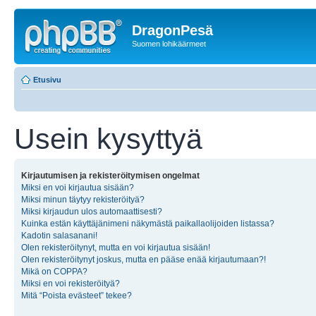
DragonPesä
Suomen lohikäärmeet
Etusivu
Usein kysyttyä
Kirjautumisen ja rekisteröitymisen ongelmat
Miksi en voi kirjautua sisään?
Miksi minun täytyy rekisteröityä?
Miksi kirjaudun ulos automaattisesti?
Kuinka estän käyttäjänimeni näkymästä paikallaolijoiden listassa?
Kadotin salasanani!
Olen rekisteröitynyt, mutta en voi kirjautua sisään!
Olen rekisteröitynyt joskus, mutta en pääse enää kirjautumaan?!
Mikä on COPPA?
Miksi en voi rekisteröityä?
Mitä “Poista evästeet” tekee?