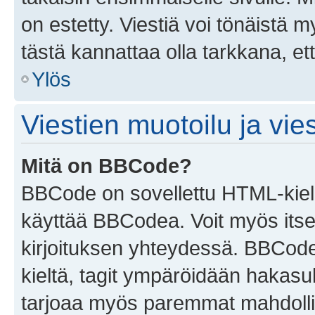
on estetty. Viestiä voi tönäistä m
tästä kannattaa olla tarkkana, e
Ylös
Viestien muotoilu ja vies
Mitä on BBCode?
BBCode on sovellettu HTML-kieles
käyttää BBCodea. Voit myös itse
kirjoituksen yhteydessä. BBCode 
kieltä, tagit ympäröidään hakasului
tarjoaa myös paremmat mahdollis