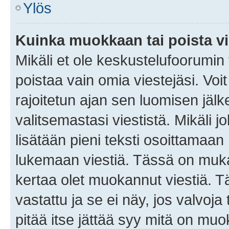
Ylös
Kuinka muokkaan tai poista vi
Mikäli et ole keskustelufoorumin y
poistaa vain omia viestejäsi. Voi
rajoitetun ajan sen luomisen jäl
valitsemastasi viestistä. Mikäli jo
lisätään pieni teksti osoittama
lukemaan viestiä. Tässä on mu
kertaa olet muokannut viestiä. Tä
vastattu ja se ei näy, jos valvoja
pitää itse jättää syy mitä on muo