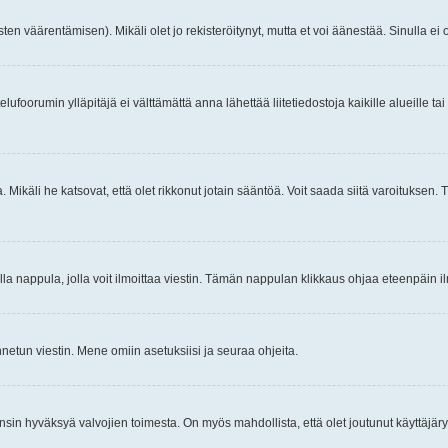
ten väärentämisen). Mikäli olet jo rekisteröitynyt, mutta et voi äänestää. Sinulla ei o
telufoorumin ylläpitäjä ei välttämättä anna lähettää liitetiedostoja kaikille alueille 
. Mikäli he katsovat, että olet rikkonut jotain sääntöä. Voit saada siitä varoituks
isi olla nappula, jolla voit ilmoittaa viestin. Tämän nappulan klikkaus ohjaa eteenpäin 
etun viestin. Mene omiin asetuksiisi ja seuraa ohjeita.
y ensin hyväksyä valvojien toimesta. On myös mahdollista, että olet joutunut käyttäjäry