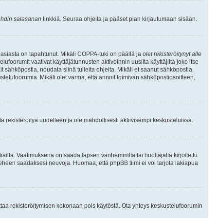
hdin salasanan
linkkiä. Seuraa ohjeita ja pääset pian kirjautumaan sisään.
 asiasta on tapahtunut. Mikäli COPPA-tuki on päällä ja
olet rekisteröitynyt alle
ufoorumit vaativat käyttäjätunnusten aktivoinnin uusilta käyttäjiltä joko itse
ait sähköpostia, noudata siinä tulleita ohjeita. Mikäli et saanut sähköpostia.
telufoorumia. Mikäli olet varma, että annoit toimivan sähköpostiosoitteen,
 rekisteröityä uudelleen ja ole mahdollisesti aktiivisempi keskusteluissa.
tiailta. Vaatimuksena on saada lapsen vanhemmilta tai huoltajalta kirjoitettu
ieheen saadaksesi neuvoja. Huomaa, että phpBB tiimi ei voi tarjota lakiapua
 ottaa rekisteröitymisen kokonaan pois käytöstä. Ota yhteys keskustelufoorumin