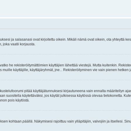
sesi ja salasanasi ovat kirjoitettu oikein. Mikäli nämä ovat oikein, ota yhteyttä ke
, joka vaatii korjausta.
ivatko he rekisteröitymättömien käyttäjien lähettää viestejä. Mutta kuitenkin. Rekister
s muille käyttäjille, käyttäjäryhmät, jne... Rekisteröityminen vie vain pienen hetken 
kustelufoorumi pitää käyttäjätunnuksesi kirjautuneena vain ennalta määritellyn ajan
an suositella käytettäväksi, jos käytät julkisessa käytössä olevaa tietokonetta. Kuten
innon pois käytöstä.
etuksen kohtaan
päällä
. Näkymisesi rajoittuu vain ylläpitäjiin, valvojiin ja itsellesi. S