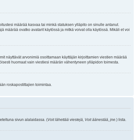
joitustesi määrää kasvaa tai minkä statuksen ylläpito on sinulle antanut.
 määrää ovatko avatarit käytössä ja mitkä voivat olla käytössä. Mikäli et voi
mit näyttävät arvonimiä osoittamaan käyttäjän kirjoittamien viestien määrää
ennäköisesti huomaat vain viestiesi määrän vähentyneen ylläpidon toimesta.
ään roskapostittajien toimintaa.
eteltuna sivun alalaidassa. (
Voit lähettää viestejä, Voit äänestää, jne.
) lista.