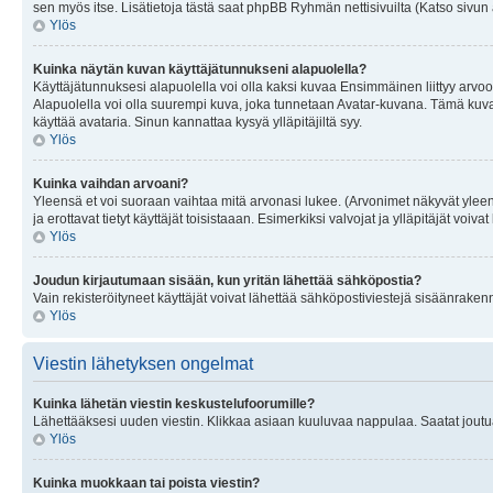
sen myös itse. Lisätietoja tästä saat phpBB Ryhmän nettisivuilta (Katso sivun 
Ylös
Kuinka näytän kuvan käyttäjätunnukseni alapuolella?
Käyttäjätunnuksesi alapuolella voi olla kaksi kuvaa Ensimmäinen liittyy arvoosi
Alapuolella voi olla suurempi kuva, joka tunnetaan Avatar-kuvana. Tämä kuva o
käyttää avataria. Sinun kannattaa kysyä ylläpitäjiltä syy.
Ylös
Kuinka vaihdan arvoani?
Yleensä et voi suoraan vaihtaa mitä arvonasi lukee. (Arvonimet näkyvät yleen
ja erottavat tietyt käyttäjät toisistaaan. Esimerkiksi valvojat ja ylläpitäjät v
Ylös
Joudun kirjautumaan sisään, kun yritän lähettää sähköpostia?
Vain rekisteröityneet käyttäjät voivat lähettää sähköpostiviestejä sisäänraken
Ylös
Viestin lähetyksen ongelmat
Kuinka lähetän viestin keskustelufoorumille?
Lähettääksesi uuden viestin. Klikkaa asiaan kuuluvaa nappulaa. Saatat joutua k
Ylös
Kuinka muokkaan tai poista viestin?