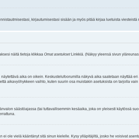
istautmisestasi, kirjautumisestasi sisään ja myös pitää kirjaa luetuista viesteistä mi
aksesi näitä tietoja klikkaa
Omat asetukset
Linkkiä. (Näkyy yleensä sivun yläreunass
 näytettävä aika on oikein. Keskustelufoorumilla näkyvä aika saatetaan näyttää eri
aikavyöhykkeen vaihto, kuten suurin osa muistakin asetuksista on tarjolla vain rekist
änvalon säästöajassa (tai tuttavallisemmin kesäaika, joka on yleisesti käytössä su
errattuna.
an ei ole vielä kääntänyt sitä sinun kielelle. Kysy ylläpitäjiltä, josko he voisivat a