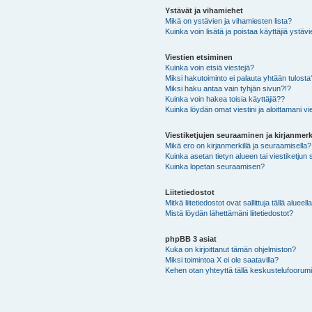
Ystävät ja vihamiehet
Mikä on ystävien ja vihamiesten lista?
Kuinka voin lisätä ja poistaa käyttäjiä ystävi
Viestien etsiminen
Kuinka voin etsiä viestejä?
Miksi hakutoiminto ei palauta yhtään tulosta
Miksi haku antaa vain tyhjän sivun?!?
Kuinka voin hakea toisia käyttäjiä??
Kuinka löydän omat viestini ja aloittamani vie
Viestiketjujen seuraaminen ja kirjanmerk
Mikä ero on kirjanmerkillä ja seuraamisella?
Kuinka asetan tietyn alueen tai viestiketjun
Kuinka lopetan seuraamisen?
Liitetiedostot
Mitkä liitetiedostot ovat sallittuja tällä alueell
Mistä löydän lähettämäni liitetiedostot?
phpBB 3 asiat
Kuka on kirjoittanut tämän ohjelmiston?
Miksi toimintoa X ei ole saatavilla?
Kehen otan yhteyttä tällä keskustelufoorumilla