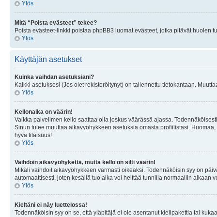
Ylös
Mitä “Poista evästeet” tekee?
Poista evästeet-linkki poistaa phpBB3 luomat evästeet, jotka pitävät huolen tunn
Ylös
Käyttäjän asetukset
Kuinka vaihdan asetuksiani?
Kaikki asetuksesi (Jos olet rekisteröitynyt) on tallennettu tietokantaan. Muutta
Ylös
Kellonaika on väärin!
Vaikka palvelimen kello saattaa olla joskus väärässä ajassa. Todennäköisesti
Sinun tulee muuttaa aikavyöhykkeen asetuksia omasta profiilistasi. Huomaa, että 
hyvä tilaisuus!
Ylös
Vaihdoin aikavyöhykettä, mutta kello on silti väärin!
Mikäli vaihdoit aikavyöhykkeen varmasti oikeaksi. Todennäköisin syy on päiv
automaattisesti, joten kesällä tuo aika voi heittää tunnilla normaaliin aikaan v
Ylös
Kieltäni ei näy luettelossa!
Todennäköisin syy on se, että yläpitäjä ei ole asentanut kielipakettia tai kuka