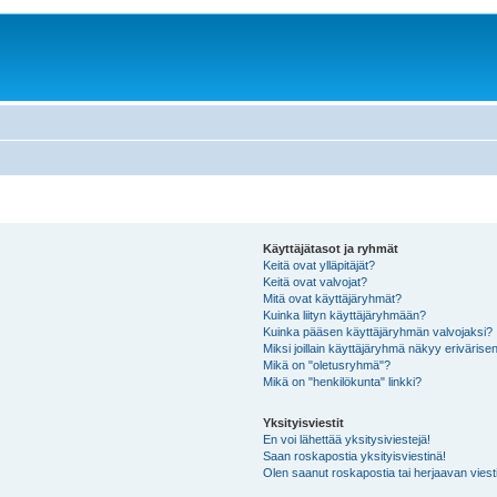
Käyttäjätasot ja ryhmät
Keitä ovat ylläpitäjät?
Keitä ovat valvojat?
Mitä ovat käyttäjäryhmät?
Kuinka liityn käyttäjäryhmään?
Kuinka pääsen käyttäjäryhmän valvojaksi?
Miksi joillain käyttäjäryhmä näkyy erivärise
Mikä on "oletusryhmä"?
Mikä on "henkilökunta" linkki?
Yksityisviestit
En voi lähettää yksitysiviestejä!
Saan roskapostia yksityisviestinä!
Olen saanut roskapostia tai herjaavan viesti