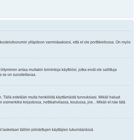
skustelufoorumin ylläpitoon varmistaaksesi, että et ole porttikiellossa. On myös
öityminen antaa muitakin toimintoja käyttöösi, jotka eivät ole sallittuja
ja se on suositeltavaa.
. Tällä estetään muita henkilöitä käyttämästä tunnuksiasi. Mikäli haluat
 esimerkiksi kirjastossa, nettikahvilassa, koulussa, jne... Mikäli et näe tätä
inut lasketaan tällöin piilotettujen käyttäjien lukumäärässä.