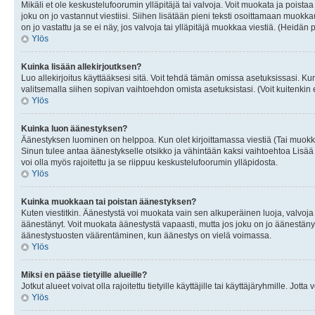
Mikäli et ole keskustelufoorumin ylläpitäjä tai valvoja. Voit muokata ja poista
joku on jo vastannut viestiisi. Siihen lisätään pieni teksti osoittamaan mu
on jo vastattu ja se ei näy, jos valvoja tai ylläpitäjä muokkaa viestiä. (Heidän 
Ylös
Kuinka lisään allekirjoutksen?
Luo allekirjoitus käyttääksesi sitä. Voit tehdä tämän omissa asetuksissasi. Kun 
valitsemalla siihen sopivan vaihtoehdon omista asetuksistasi. (Voit kuitenkin es
Ylös
Kuinka luon äänestyksen?
Äänestyksen luominen on helppoa. Kun olet kirjoittamassa viestiä (Tai muokk
Sinun tulee antaa äänestykselle otsikko ja vähintään kaksi vaihtoehtoa Lisää k
voi olla myös rajoitettu ja se riippuu keskustelufoorumin ylläpidosta.
Ylös
Kuinka muokkaan tai poistan äänestyksen?
Kuten viestitkin. Äänestystä voi muokata vain sen alkuperäinen luoja, valvoja
äänestänyt. Voit muokata äänestystä vapaasti, mutta jos joku on jo äänestänyt
äänestystuosten väärentäminen, kun äänestys on vielä voimassa.
Ylös
Miksi en pääse tietyille alueille?
Jotkut alueet voivat olla rajoitettu tietyille käyttäjille tai käyttäjäryhmille. Jotta
Ylös