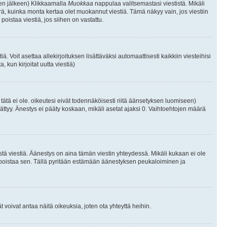
isen jälkeen) Klikkaamalla
Muokkaa
nappulaa valitsemastasi viestistä. Mikäli
, kuinka monta kertaa olet muokannut viestiä. Tämä näkyy vain, jos viestiin
poistaa viestiä, jos siihen on vastattu.
iä. Voit asettaa allekirjoituksen lisättäväksi automaattisesti kaikkiin viesteihisi
 kun kirjoitat uutta viestiä)
i tätä ei ole. oikeutesi eivät todennäköisesti riitä äänsetyksen luomiseen)
ättyy. Änestys ei pääty koskaan, mikäli asetat ajaksi 0. Vaihtoehtojen määrä
stä viestiä. Äänestys on aina tämän viestin yhteydessä. Mikäli kukaan ei ole
tai poistaa sen. Tällä pyritään estämään äänestyksen peukaloiminen ja
täjät voivat antaa näitä oikeuksia, joten ota yhteyttä heihin.