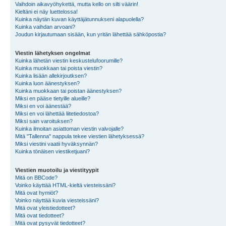
Vaihdoin aikavyöhykettä, mutta kello on silti väärin!
Kieltäni ei näy luettelossa!
Kuinka näytän kuvan käyttäjätunnukseni alapuolella?
Kuinka vaihdan arvoani?
Joudun kirjautumaan sisään, kun yritän lähettää sähköpostia?
Viestin lähetyksen ongelmat
Kuinka lähetän viestin keskustelufoorumille?
Kuinka muokkaan tai poista viestin?
Kuinka lisään allekirjoutksen?
Kuinka luon äänestyksen?
Kuinka muokkaan tai poistan äänestyksen?
Miksi en pääse tietyille alueille?
Miksi en voi äänestää?
Miksi en voi lähettää liitetiedostoa?
Miksi sain varoituksen?
Kuinka ilmoitan asiattoman viestin valvojalle?
Mitä "Tallenna" nappula tekee viestien lähetyksessä?
Miksi viestini vaatii hyväksynnän?
Kuinka tönäisen viestiketjuani?
Viestien muotoilu ja viestityypit
Mitä on BBCode?
Voinko käyttää HTML-kieltä viesteissäni?
Mitä ovat hymiöt?
Voinko näyttää kuvia viesteissäni?
Mitä ovat yleistiedotteet?
Mitä ovat tiedotteet?
Mitä ovat pysyvät tiedotteet?