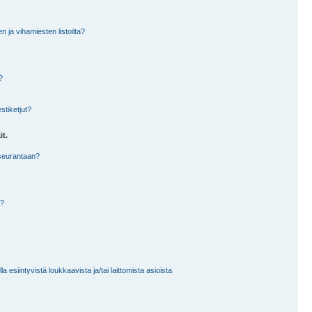
en ja vihamiesten listoilta?
?
stiketjut?
it.
 seurantaan?
a?
 esiintyvistä loukkaavista ja/tai laittomista asioista