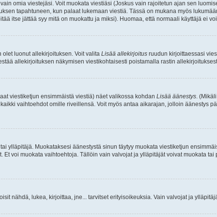
a vain omia viestejäsi. Voit muokata viestiäsi (Joskus vain rajoitetun ajan sen luom
okkauksen tapahtuneen, kun palaat lukemaan viestiä. Tässä on mukana myös lukumäärä
pitää itse jättää syy mitä on muokattu ja miksi). Huomaa, että normaali käyttäjä ei voi 
olet luonut allekirjoituksen. Voit valita
Lisää allekirjoitus
ruudun kirjoittaessasi viest
tää allekirjoituksen näkymisen viestikohtaisesti poistamalla rastin allekirjoituksesta,
aat viestiketjun ensimmäistä viestiä) näet valikossa kohdan
Lisää äänestys
. (Mikäl
aikki vaihtoehdot omille riveillensä. Voit myös antaa aikarajan, jolloin äänestys pä
 tai ylläpitäjä. Muokataksesi äänestystä sinun täytyy muokata viestiketjun ensimmäi
. Et voi muokata vaihtoehtoja. Tällöin vain valvojat ja ylläpitäjät voivat muokata 
 voisit nähdä, lukea, kirjoittaa, jne... tarvitset erityisoikeuksia. Vain valvojat ja ylläpi