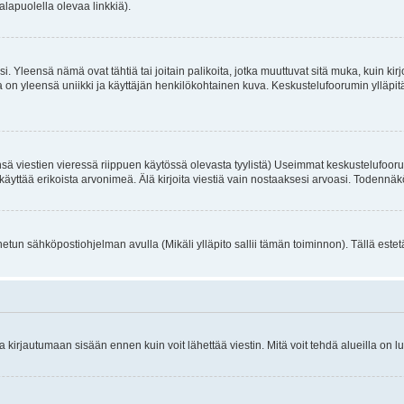
alapuolella olevaa linkkiä).
. Yleensä nämä ovat tähtiä tai joitain palikoita, jotka muuttuvat sitä muka, kuin kir
n yleensä uniikki ja käyttäjän henkilökohtainen kuva. Keskustelufoorumin ylläpitäjä
sä viestien vieressä riippuen käytössä olevasta tyylistä) Useimmat keskustelufooru
oivat käyttää erikoista arvonimeä. Älä kirjoita viestiä vain nostaaksesi arvoasi. Tod
netun sähköpostiohjelman avulla (Mikäli ylläpito sallii tämän toiminnon). Tällä estet
irjautumaan sisään ennen kuin voit lähettää viestin. Mitä voit tehdä alueilla on lu