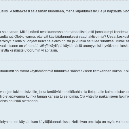
uusiksi. Asettaaksesi salasanan uudelleen, mene kirjautumissivulle ja napsauta
Uno
n ja salasanan. Mikäli nämä ovat kunnossa on mahdollista, että jompikumpi kahdesta
auttanut. Oletko varma, etteivät käyttäjätunnuksesi vaadi aktivointia? Useat keskustel
röidyit. Siellä oli ohjeet mukana aktivoinnista ja kuinka se tulee suorittaa. Mikäli s
n vaatimiseen on vähentää
villejä
käyttäjiä käyttämästä anonyymisti hyväkseen keskus
teyttä keskustelufoorumin ylläpitäjiin.
elufoorumit poistavat käyttämättömiä tunnuksia säästääkseen tietokannan kokoa. Koita
tojen laki nettisivuille, jotka keräävät henkilökohtaisia tietoja alle kolmetoistavuo
li olet epävarma kuinka tämän kanssa tulee toimia, Ota yhteyttä paikalliseen lakim
 joista on lisää alempana.
nyt tietyn nimen käyttämisen käyttäjätunnuksissa. Nettisivun omistaja on myös voinut