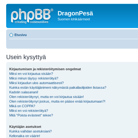
DragonPesä
Suomen lohikäärmeet
Etusivu
Usein kysyttyä
Kirjautumisen ja rekisteröitymisen ongelmat
Miksi en voi kirjautua sisään?
Miksi minun täytyy rekisteröityä?
Miksi kirjaudun ulos automaattisesti?
Kuinka estän käyttäjänimeni näkymästä paikallaolijoiden listassa?
Kadotin salasanani!
Olen rekisteröitynyt, mutta en voi kirjautua sisään!
Olen rekisteröitynyt joskus, mutta en pääse enää kirjautumaan?!
Mikä on COPPA?
Miksi en voi rekisteröityä?
Mitä “Poista evästeet” tekee?
Käyttäjän asetukset
Kuinka vaihdan asetuksiani?
Kellonaika on väärin!