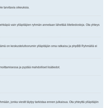
le tarvitavia oikeuksia.
tai ehkäpä vain ylläpitäjien ryhmän annetaan lähettää liitetiedostoja. Ota yhteys
en. Tämä on keskustelufoorumin ylläpitäjän oma ratkaisu ja phpBB Ryhmällä ei
ilmoittamisessa ja pyytää mahdolliset lisätiedot.
hmään, jonka viestit täytyy tarkistaa ennen julkaisua. Ota yhteyttä ylläpitäjiin