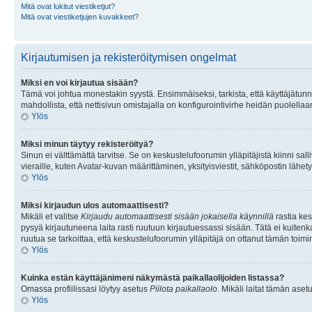
Mitä ovat lukitut viestiketjut?
Mitä ovat viestiketjujen kuvakkeet?
Kirjautumisen ja rekisteröitymisen ongelmat
Miksi en voi kirjautua sisään?
Tämä voi johtua monestakin syystä. Ensimmäiseksi, tarkista, että käyttäjätunnuk
mahdollista, että nettisivun omistajalla on konfigurointivirhe heidän puolellaan
Ylös
Miksi minun täytyy rekisteröityä?
Sinun ei välttämättä tarvitse. Se on keskustelufoorumin ylläpitäjistä kiinni sall
vieraille, kuten Avatar-kuvan määrittäminen, yksityisviestit, sähköpostin lähety
Ylös
Miksi kirjaudun ulos automaattisesti?
Mikäli et valitse
Kirjaudu automaattisesti sisään jokaisella käynnillä
rastia kes
pysyä kirjautuneena laita rasti ruutuun kirjautuessassi sisään. Tätä ei kuitenka
ruutua se tarkoittaa, että keskustelufoorumin ylläpitäjä on ottanut tämän toim
Ylös
Kuinka estän käyttäjänimeni näkymästä paikallaolijoiden listassa?
Omassa profiilissasi löytyy asetus
Piilota paikallaolo
. Mikäli laitat tämän as
Ylös