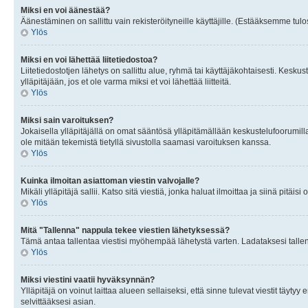
Miksi en voi äänestää?
Äänestäminen on sallittu vain rekisteröityneille käyttäjille. (Estääksemme tulos
Ylös
Miksi en voi lähettää liitetiedostoa?
Liitetiedostotjen lähetys on sallittu alue, ryhmä tai käyttäjäkohtaisesti. Keskus
ylläpitäjään, jos et ole varma miksi et voi lähettää liitteitä.
Ylös
Miksi sain varoituksen?
Jokaisella ylläpitäjällä on omat sääntösä ylläpitämällään keskustelufoorumilla
ole mitään tekemistä tietyllä sivustolla saamasi varoituksen kanssa.
Ylös
Kuinka ilmoitan asiattoman viestin valvojalle?
Mikäli ylläpitäjä sallii. Katso sitä viestiä, jonka haluat ilmoittaa ja siinä pitä
Ylös
Mitä "Tallenna" nappula tekee viestien lähetyksessä?
Tämä antaa tallentaa viestisi myöhempää lähetystä varten. Ladataksesi tallenn
Ylös
Miksi viestini vaatii hyväksynnän?
Ylläpitäjä on voinut laittaa alueen sellaiseksi, että sinne tulevat viestit täyty
selvittääksesi asian.