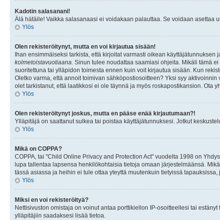
Kadotin salasanani!
Älä hätäile! Vaikka salasanaasi ei voidakaan palauttaa. Se voidaan asettaa 
Ylös
Olen rekisteröitynyt, mutta en voi kirjautua sisään!
Ihan ensimmäiseksi tarkista, että kirjoitat varmasti oikean käyttäjätunnukse
kolmetoistavuotiaana
. Sinun tulee noudattaa saamiasi ohjeita. Mikäli tämä ei 
suoritettuna tai ylläpidon toimesta ennen kuin voit kirjautua sisään. Kun rekiste
Oletko varma, että annoit toimivan sähköpostiosoitteen? Yksi syy aktivoinni
olet tarkistanut, että laatikkosi ei ole täynnä ja myös roskapostikansion. Ota yh
Ylös
Olen rekisteröitynyt joskus, mutta en pääse enää kirjautumaan?!
Ylläpitäjä on saattanut sulkea tai poistaa käyttäjätunnuksesi. Jotkut keskust
Ylös
Mikä on COPPA?
COPPA, tai "Child Online Privacy and Protection Act" vuodelta 1998 on Yhdysval
lupa tallentaa lapsensa henkilökohtaisia tietoja omaan järjestelmäänsä. Mikä
tässä asiassa ja heihin ei tule ottaa yteyttä muutenkuin tietyissä tapauksissa,
Ylös
Miksi en voi rekisteröityä?
Nettisivuston omistaja on voinut antaa porttikiellon IP-osoitteellesi tai estä
ylläpitäjiin saadaksesi lisää tietoa.