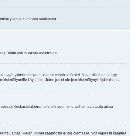
käli ylläpitäjä on näin määritellyt.
a) Täällä voit muokata asetuksiasi.
 aikavyöhykkeen mukaan, kuin se missä sinä olet. Mikäli tämä on se syy.
eröityneille käyttäjille. Joten jos et ole jo rekisteröitynyt. Nyt voisi olla
omessa). Keskustelufoorumia ei ole suuniteltu vaihtamaan tuota aikaa
sentaa haluamasi kielen. Mikäli käännöstä ei ole olemassa. Voit vapaasti kääntää