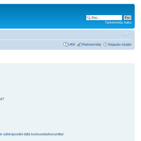
Tarkennettu haku
UKK
Rekisteröidy
Kirjaudu sisään
nä?
n sähköpostiini tältä keskustelufoorumilta!