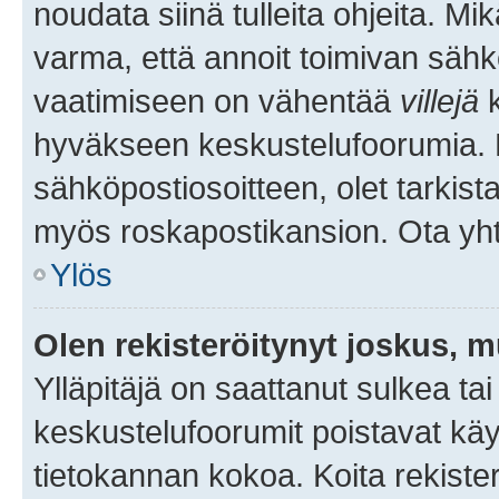
noudata siinä tulleita ohjeita. Mi
varma, että annoit toimivan sähk
vaatimiseen on vähentää
villejä
k
hyväkseen keskustelufoorumia. Mi
sähköpostiosoitteen, olet tarkista
myös roskapostikansion. Ota yhte
Ylös
Olen rekisteröitynyt joskus, 
Ylläpitäjä on saattanut sulkea ta
keskustelufoorumit poistavat k
tietokannan kokoa. Koita rekister