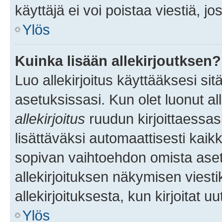
käyttäjä ei voi poistaa viestiä, jo
Ylös
Kuinka lisään allekirjoutksen?
Luo allekirjoitus käyttääksesi si
asetuksissasi. Kun olet luonut all
allekirjoitus
ruudun kirjoittaessasi
lisättäväksi automaattisesti kaikki
sopivan vaihtoehdon omista asetu
allekirjoituksen näkymisen viesti
allekirjoituksesta, kun kirjoitat uu
Ylös