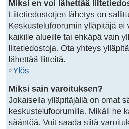
Miksi en voi lähettää liitetied
Liitetiedostotjen lähetys on sallit
Keskustelufoorumin ylläpitäjä ei v
kaikille alueille tai ehkäpä vain 
liitetiedostoja. Ota yhteys ylläpit
lähettää liitteitä.
Ylös
Miksi sain varoituksen?
Jokaisella ylläpitäjällä on omat 
keskustelufoorumilla. Mikäli he ka
sääntöä. Voit saada siitä varoi