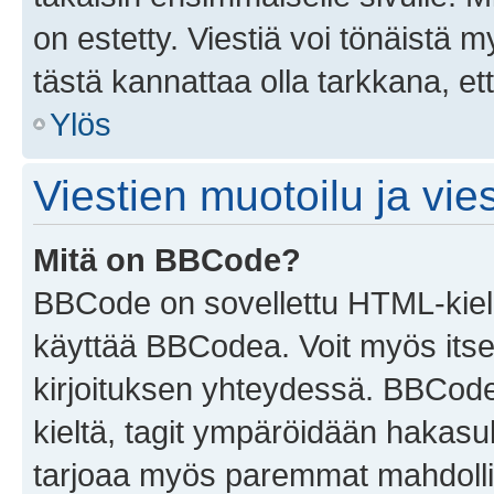
on estetty. Viestiä voi tönäistä m
tästä kannattaa olla tarkkana, e
Ylös
Viestien muotoilu ja vies
Mitä on BBCode?
BBCode on sovellettu HTML-kieles
käyttää BBCodea. Voit myös itse
kirjoituksen yhteydessä. BBCode 
kieltä, tagit ympäröidään hakasului
tarjoaa myös paremmat mahdollis