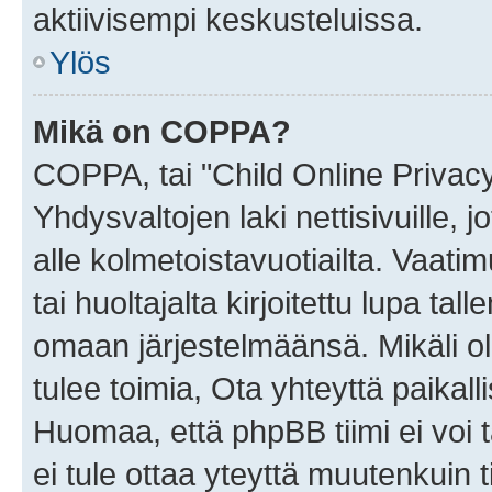
aktiivisempi keskusteluissa.
Ylös
Mikä on COPPA?
COPPA, tai "Child Online Privac
Yhdysvaltojen laki nettisivuille, 
alle kolmetoistavuotiailta. Vaa
tai huoltajalta kirjoitettu lupa ta
omaan järjestelmäänsä. Mikäli 
tulee toimia, Ota yhteyttä paika
Huomaa, että phpBB tiimi ei voi t
ei tule ottaa yteyttä muutenkuin t