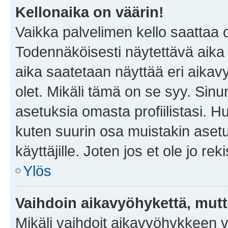
Kellonaika on väärin!
Vaikka palvelimen kello saattaa 
Todennäköisesti näytettävä aika
aika saatetaan näyttää eri aika
olet. Mikäli tämä on se syy. Si
asetuksia omasta profiilistasi. 
kuten suurin osa muistakin asetuks
käyttäjille. Joten jos et ole jo rek
Ylös
Vaihdoin aikavyöhykettä, mutta 
Mikäli vaihdoit aikavyöhykkeen 