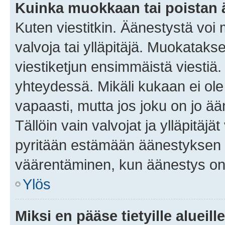
Kuinka muokkaan tai poistan
Kuten viestitkin. Äänestystä voi
valvoja tai ylläpitäjä. Muokatak
viestiketjun ensimmäistä viestiä
yhteydessä. Mikäli kukaan ei ol
vapaasti, mutta jos joku on jo ä
Tällöin vain valvojat ja ylläpitäjä
pyritään estämään äänestyksen 
väärentäminen, kun äänestys on
Ylös
Miksi en pääse tietyille alueill