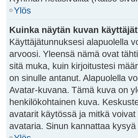
Ylös
Kuinka näytän kuvan käyttäjä
Käyttäjätunnuksesi alapuolella vo
arvoosi. Yleensä nämä ovat tähtiä 
sitä muka, kuin kirjoitustesi mää
on sinulle antanut. Alapuolella v
Avatar-kuvana. Tämä kuva on yle
henkilökohtainen kuva. Keskuste
avatarit käytössä ja mitkä voivat 
avataria. Sinun kannattaa kysyä yl
Ylös