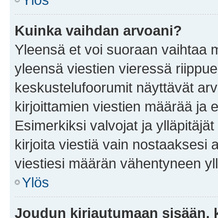
Kuinka vaihdan arvoani?
Yleensä et voi suoraan vaihtaa 
yleensä viestien vieressä riippu
keskustelufoorumit näyttävät ar
kirjoittamien viestien määrää ja er
Esimerkiksi valvojat ja ylläpitäjä
kirjoita viestiä vain nostaakses
viestiesi määrän vähentyneen yl
Ylös
Joudun kirjautumaan sisään, k