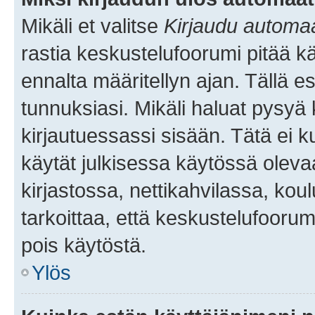
Mikäli et valitse
Kirjaudu automaat
rastia keskustelufoorumi pitää k
ennalta määritellyn ajan. Tällä e
tunnuksiasi. Mikäli haluat pysyä 
kirjautuessassi sisään. Tätä ei k
käytät julkisessa käytössä oleva
kirjastossa, nettikahvilassa, koul
tarkoittaa, että keskustelufoorum
pois käytöstä.
Ylös