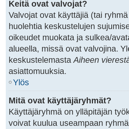
Keitä ovat valvojat?
Valvojat ovat käyttäjiä (tai ryhmä
huolehtia keskustelujen sujumise
oikeudet muokata ja sulkea/avata, 
alueella, missä ovat valvojina. Y
keskustelemasta
Aiheen vierest
asiattomuuksia.
Ylös
Mitä ovat käyttäjäryhmät?
Käyttäjäryhmä on ylläpitäjän työka
voivat kuulua useampaan ryhmään