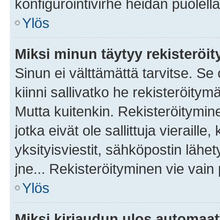
konfigurointivirhe heidän puolella
Ylös
Miksi minun täytyy rekisteröit
Sinun ei välttämättä tarvitse. Se
kiinni sallivatko he rekisteröitym
Mutta kuitenkin. Rekisteröitymine
jotka eivät ole sallittuja vierail
yksityisviestit, sähköpostin lähet
jne... Rekisteröityminen vie vain
Ylös
Miksi kirjaudun ulos automaat