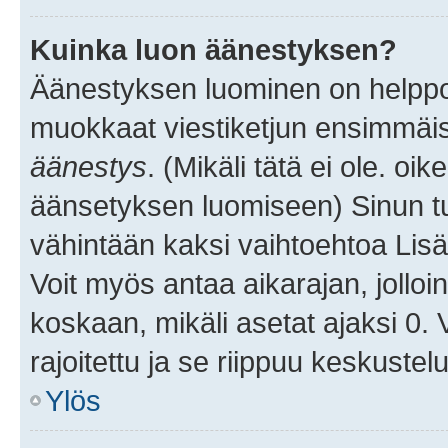
Kuinka luon äänestyksen?
Äänestyksen luominen on helppoa.
muokkaat viestiketjun ensimmäis
äänestys
. (Mikäli tätä ei ole. oik
äänsetyksen luomiseen) Sinun tu
vähintään kaksi vaihtoehtoa Lisää
Voit myös antaa aikarajan, jolloi
koskaan, mikäli asetat ajaksi 0.
rajoitettu ja se riippuu keskustel
Ylös