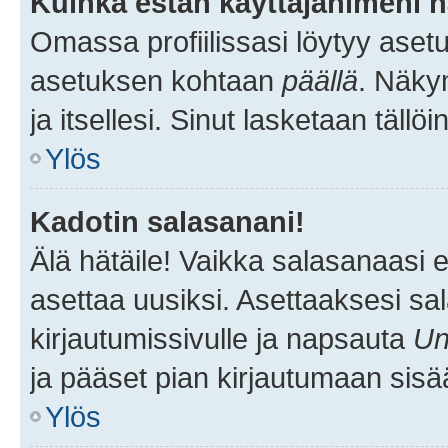
Kuinka estän käyttäjänimeni n
Omassa profiilissasi löytyy aset
asetuksen kohtaan
päällä
. Näkym
ja itsellesi. Sinut lasketaan tällö
Ylös
Kadotin salasanani!
Älä hätäile! Vaikka salasanaasi 
asettaa uusiksi. Asettaaksesi s
kirjautumissivulle ja napsauta
Un
ja pääset pian kirjautumaan sisä
Ylös