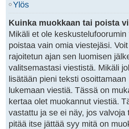
Ylös
Kuinka muokkaan tai poista vi
Mikäli et ole keskustelufoorumin y
poistaa vain omia viestejäsi. Voi
rajoitetun ajan sen luomisen jäl
valitsemastasi viestistä. Mikäli jo
lisätään pieni teksti osoittama
lukemaan viestiä. Tässä on mu
kertaa olet muokannut viestiä. Tä
vastattu ja se ei näy, jos valvoja
pitää itse jättää syy mitä on muo