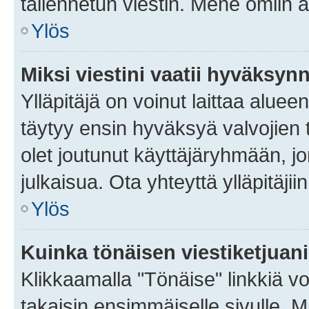
tallennetun viestin. Mene omiin a
Ylös
Miksi viestini vaatii hyväksyn
Ylläpitäjä on voinut laittaa alueen
täytyy ensin hyväksyä valvojien 
olet joutunut käyttäjäryhmään, jo
julkaisua. Ota yhteyttä ylläpitäjii
Ylös
Kuinka tönäisen viestiketjuan
Klikkaamalla "Tönäise" linkkiä voi
takaisin ensimmäiselle sivulle. M