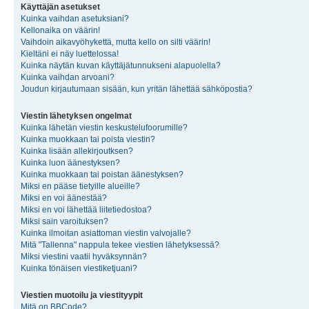
Käyttäjän asetukset
Kuinka vaihdan asetuksiani?
Kellonaika on väärin!
Vaihdoin aikavyöhykettä, mutta kello on silti väärin!
Kieltäni ei näy luettelossa!
Kuinka näytän kuvan käyttäjätunnukseni alapuolella?
Kuinka vaihdan arvoani?
Joudun kirjautumaan sisään, kun yritän lähettää sähköpostia?
Viestin lähetyksen ongelmat
Kuinka lähetän viestin keskustelufoorumille?
Kuinka muokkaan tai poista viestin?
Kuinka lisään allekirjoutksen?
Kuinka luon äänestyksen?
Kuinka muokkaan tai poistan äänestyksen?
Miksi en pääse tietyille alueille?
Miksi en voi äänestää?
Miksi en voi lähettää liitetiedostoa?
Miksi sain varoituksen?
Kuinka ilmoitan asiattoman viestin valvojalle?
Mitä "Tallenna" nappula tekee viestien lähetyksessä?
Miksi viestini vaatii hyväksynnän?
Kuinka tönäisen viestiketjuani?
Viestien muotoilu ja viestityypit
Mitä on BBCode?