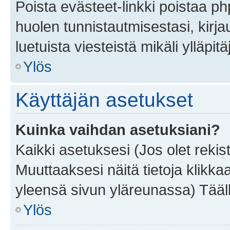
Poista evästeet-linkki poistaa p
huolen tunnistautmisestasi, kirja
luetuista viesteistä mikäli ylläpitä
Ylös
Käyttäjän asetukset
Kuinka vaihdan asetuksiani?
Kaikki asetuksesi (Jos olet rekist
Muuttaaksesi näitä tietoja klikka
yleensä sivun yläreunassa) Tääll
Ylös