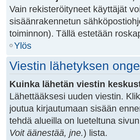
Vain rekisteröityneet käyttäjät v
sisäänrakennetun sähköpostiohjel
toiminnon). Tällä estetään roskap
Ylös
Viestin lähetyksen ong
Kuinka lähetän viestin keskus
Lähettääksesi uuden viestin. Kl
joutua kirjautumaan sisään ennen 
tehdä alueilla on lueteltuna sivun
Voit äänestää, jne.
) lista.