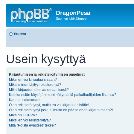
DragonPesä
Suomen lohikäärmeet
Etusivu
Usein kysyttyä
Kirjautumisen ja rekisteröitymisen ongelmat
Miksi en voi kirjautua sisään?
Miksi minun täytyy rekisteröityä?
Miksi kirjaudun ulos automaattisesti?
Kuinka estän käyttäjänimeni näkymästä paikallaolijoiden listassa?
Kadotin salasanani!
Olen rekisteröitynyt, mutta en voi kirjautua sisään!
Olen rekisteröitynyt joskus, mutta en pääse enää kirjautumaan?!
Mikä on COPPA?
Miksi en voi rekisteröityä?
Mitä “Poista evästeet” tekee?