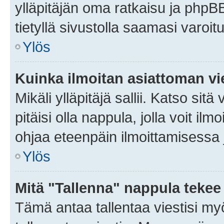
ylläpitäjän oma ratkaisu ja phpB
tietyllä sivustolla saamasi varoi
Ylös
Kuinka ilmoitan asiattoman vie
Mikäli ylläpitäjä sallii. Katso sitä
pitäisi olla nappula, jolla voit i
ohjaa eteenpäin ilmoittamisessa j
Ylös
Mitä "Tallenna" nappula tekee
Tämä antaa tallentaa viestisi m