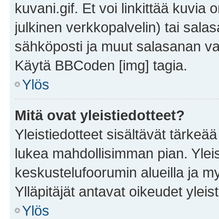
kuvani.gif. Et voi linkittää kuvia 
julkinen verkkopalvelin) tai sala
sähköposti ja muut salasanan vaa
Käytä BBCoden [img] tagia.
Ylös
Mitä ovat yleistiedotteet?
Yleistiedotteet sisältävät tärkeä
lukea mahdollisimman pian. Yleis
keskustelufoorumin alueilla ja m
Ylläpitäjät antavat oikeudet yleis
Ylös