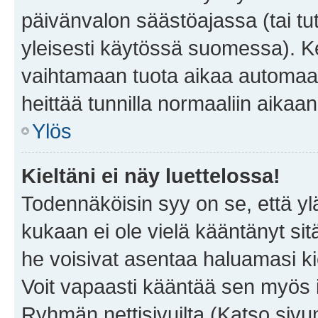
päivänvalon säästöajassa (tai tu
yleisesti käytössä suomessa). Ke
vaihtamaan tuota aikaa automaatti
heittää tunnilla normaaliin aikaan
Ylös
Kieltäni ei näy luettelossa!
Todennäköisin syy on se, että yläp
kukaan ei ole vielä kääntänyt sitä 
he voisivat asentaa haluamasi ki
Voit vapaasti kääntää sen myös i
Ryhmän nettisivuilta (Katso sivun