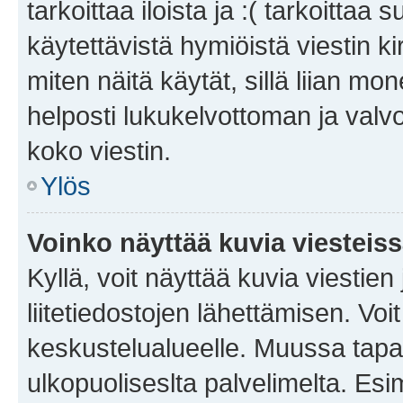
tarkoittaa iloista ja :( tarkoittaa 
käytettävistä hymiöistä viestin k
miten näitä käytät, sillä liian m
helposti lukukelvottoman ja valvo
koko viestin.
Ylös
Voinko näyttää kuvia viesteis
Kyllä, voit näyttää kuvia viestien 
liitetiedostojen lähettämisen. Vo
keskustelualueelle. Muussa tapa
ulkopuoliseslta palvelimelta. Es