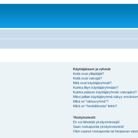
Käyttäjätasot ja ryhmät
Keitä ovat ylläpitäjät?
Keitä ovat valvojat?
Mitä ovat käyttäjäryhmät?
Kuinka liityn käyttäjäryhmään?
Kuinka pääsen käyttäjäryhmän valvojaksi?
Miksi joillain käyttäjäryhmä näkyy erivärise
Mikä on "oletusryhmä"?
Mikä on "henkilökunta" linkki?
Yksityisviestit
En voi lähettää yksitysiviestejä!
Saan roskapostia yksityisviestinä!
Olen saanut roskapostia tai herjaavan viesti