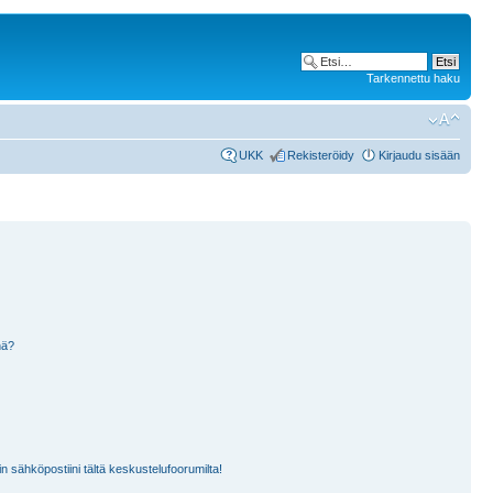
Tarkennettu haku
UKK
Rekisteröidy
Kirjaudu sisään
nä?
n sähköpostiini tältä keskustelufoorumilta!