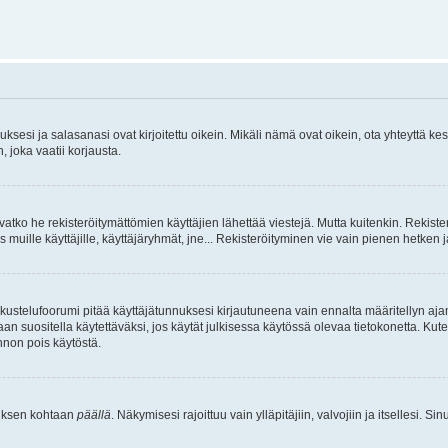
sesi ja salasanasi ovat kirjoitettu oikein. Mikäli nämä ovat oikein, ota yhteyttä ke
, joka vaatii korjausta.
ivatko he rekisteröitymättömien käyttäjien lähettää viestejä. Mutta kuitenkin. Rekister
s muille käyttäjille, käyttäjäryhmät, jne... Rekisteröityminen vie vain pienen hetken 
kustelufoorumi pitää käyttäjätunnuksesi kirjautuneena vain ennalta määritellyn ajan
an suositella käytettäväksi, jos käytät julkisessa käytössä olevaa tietokonetta. Kuten
innon pois käytöstä.
etuksen kohtaan
päällä
. Näkymisesi rajoittuu vain ylläpitäjiin, valvojiin ja itsellesi. S