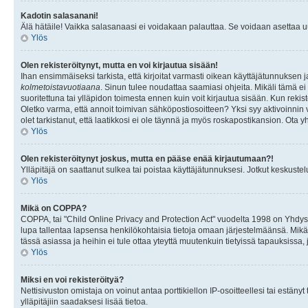
Kadotin salasanani!
Älä hätäile! Vaikka salasanaasi ei voidakaan palauttaa. Se voidaan asettaa 
Ylös
Olen rekisteröitynyt, mutta en voi kirjautua sisään!
Ihan ensimmäiseksi tarkista, että kirjoitat varmasti oikean käyttäjätunnukse
kolmetoistavuotiaana
. Sinun tulee noudattaa saamiasi ohjeita. Mikäli tämä ei 
suoritettuna tai ylläpidon toimesta ennen kuin voit kirjautua sisään. Kun rekiste
Oletko varma, että annoit toimivan sähköpostiosoitteen? Yksi syy aktivoinni
olet tarkistanut, että laatikkosi ei ole täynnä ja myös roskapostikansion. Ota yh
Ylös
Olen rekisteröitynyt joskus, mutta en pääse enää kirjautumaan?!
Ylläpitäjä on saattanut sulkea tai poistaa käyttäjätunnuksesi. Jotkut keskust
Ylös
Mikä on COPPA?
COPPA, tai "Child Online Privacy and Protection Act" vuodelta 1998 on Yhdysval
lupa tallentaa lapsensa henkilökohtaisia tietoja omaan järjestelmäänsä. Mikä
tässä asiassa ja heihin ei tule ottaa yteyttä muutenkuin tietyissä tapauksissa,
Ylös
Miksi en voi rekisteröityä?
Nettisivuston omistaja on voinut antaa porttikiellon IP-osoitteellesi tai estä
ylläpitäjiin saadaksesi lisää tietoa.