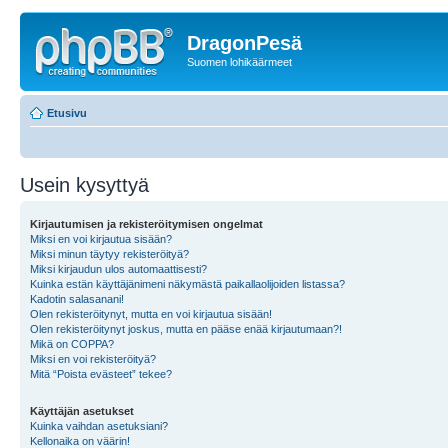
DragonPesä
Suomen lohikäärmeet
Etusivu
Usein kysyttyä
Kirjautumisen ja rekisteröitymisen ongelmat
Miksi en voi kirjautua sisään?
Miksi minun täytyy rekisteröityä?
Miksi kirjaudun ulos automaattisesti?
Kuinka estän käyttäjänimeni näkymästä paikallaolijoiden listassa?
Kadotin salasanani!
Olen rekisteröitynyt, mutta en voi kirjautua sisään!
Olen rekisteröitynyt joskus, mutta en pääse enää kirjautumaan?!
Mikä on COPPA?
Miksi en voi rekisteröityä?
Mitä “Poista evästeet” tekee?
Käyttäjän asetukset
Kuinka vaihdan asetuksiani?
Kellonaika on väärin!