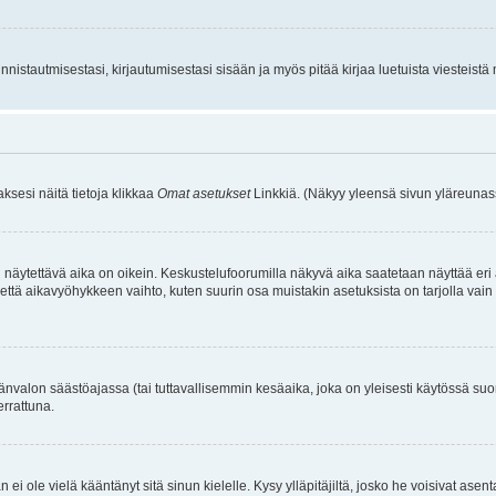
istautmisestasi, kirjautumisestasi sisään ja myös pitää kirjaa luetuista viesteistä mi
aksesi näitä tietoja klikkaa
Omat asetukset
Linkkiä. (Näkyy yleensä sivun yläreunass
 näytettävä aika on oikein. Keskustelufoorumilla näkyvä aika saatetaan näyttää eri
aikavyöhykkeen vaihto, kuten suurin osa muistakin asetuksista on tarjolla vain rekist
änvalon säästöajassa (tai tuttavallisemmin kesäaika, joka on yleisesti käytössä su
errattuna.
an ei ole vielä kääntänyt sitä sinun kielelle. Kysy ylläpitäjiltä, josko he voisivat a