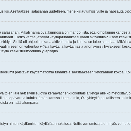
uusiksi. Asettaaksesi salasanan uudelleen, mene kirjautumissivulle ja napsauta
Uno
n ja salasanan. Mikäli nämä ovat kunnossa on mahdollista, että jompikumpi kahdesta
auttanut. Oletko varma, etteivät käyttäjätunnuksesi vaadi aktivointia? Useat keskustel
röidyit. Siellä oli ohjeet mukana aktivoinnista ja kuinka se tulee suorittaa. Mikäli s
n vaatimiseen on vähentää
villejä
käyttäjiä käyttämästä anonyymisti hyväkseen keskus
teyttä keskustelufoorumin ylläpitäjiin.
elufoorumit poistavat käyttämättömiä tunnuksia säästääkseen tietokannan kokoa. Koita
tojen laki nettisivuille, jotka keräävät henkilökohtaisia tietoja alle kolmetoistavuo
li olet epävarma kuinka tämän kanssa tulee toimia, Ota yhteyttä paikalliseen lakim
 joista on lisää alempana.
nyt tietyn nimen käyttämisen käyttäjätunnuksissa. Nettisivun omistaja on myös voinut