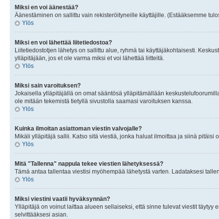
Miksi en voi äänestää?
Äänestäminen on sallittu vain rekisteröityneille käyttäjille. (Estääksemme tulos
Ylös
Miksi en voi lähettää liitetiedostoa?
Liitetiedostotjen lähetys on sallittu alue, ryhmä tai käyttäjäkohtaisesti. Keskus
ylläpitäjään, jos et ole varma miksi et voi lähettää liitteitä.
Ylös
Miksi sain varoituksen?
Jokaisella ylläpitäjällä on omat sääntösä ylläpitämällään keskustelufoorumilla
ole mitään tekemistä tietyllä sivustolla saamasi varoituksen kanssa.
Ylös
Kuinka ilmoitan asiattoman viestin valvojalle?
Mikäli ylläpitäjä sallii. Katso sitä viestiä, jonka haluat ilmoittaa ja siinä pitä
Ylös
Mitä "Tallenna" nappula tekee viestien lähetyksessä?
Tämä antaa tallentaa viestisi myöhempää lähetystä varten. Ladataksesi tallenn
Ylös
Miksi viestini vaatii hyväksynnän?
Ylläpitäjä on voinut laittaa alueen sellaiseksi, että sinne tulevat viestit täyty
selvittääksesi asian.