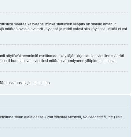
joitustesi määrää kasvaa tai minkä statuksen ylläpito on sinulle antanut.
 määrää ovatko avatarit käytössä ja mitkä voivat olla käytössä. Mikäli et voi
mit näyttävät arvonimiä osoittamaan käyttäjän kirjoittamien viestien määrää
ennäköisesti huomaat vain viestiesi määrän vähentyneen ylläpidon toimesta.
ään roskapostittajien toimintaa.
eteltuna sivun alalaidassa. (
Voit lähettää viestejä, Voit äänestää, jne.
) lista.