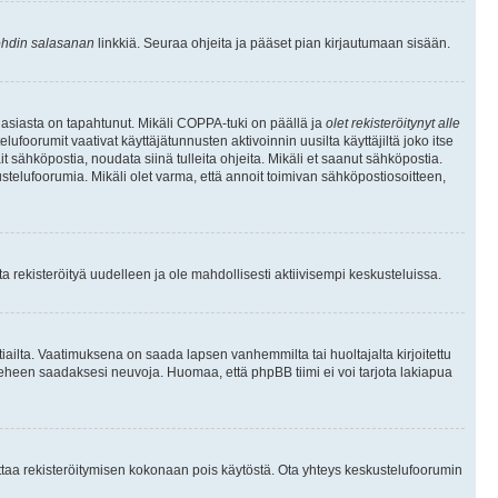
hdin salasanan
linkkiä. Seuraa ohjeita ja pääset pian kirjautumaan sisään.
 asiasta on tapahtunut. Mikäli COPPA-tuki on päällä ja
olet rekisteröitynyt alle
ufoorumit vaativat käyttäjätunnusten aktivoinnin uusilta käyttäjiltä joko itse
ait sähköpostia, noudata siinä tulleita ohjeita. Mikäli et saanut sähköpostia.
telufoorumia. Mikäli olet varma, että annoit toimivan sähköpostiosoitteen,
 rekisteröityä uudelleen ja ole mahdollisesti aktiivisempi keskusteluissa.
tiailta. Vaatimuksena on saada lapsen vanhemmilta tai huoltajalta kirjoitettu
ieheen saadaksesi neuvoja. Huomaa, että phpBB tiimi ei voi tarjota lakiapua
 ottaa rekisteröitymisen kokonaan pois käytöstä. Ota yhteys keskustelufoorumin