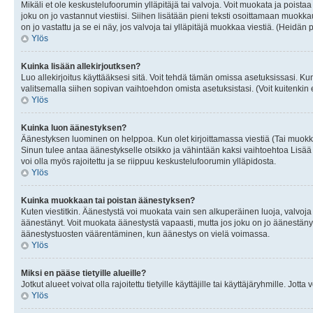
Mikäli et ole keskustelufoorumin ylläpitäjä tai valvoja. Voit muokata ja poista
joku on jo vastannut viestiisi. Siihen lisätään pieni teksti osoittamaan mu
on jo vastattu ja se ei näy, jos valvoja tai ylläpitäjä muokkaa viestiä. (Heidän 
Ylös
Kuinka lisään allekirjoutksen?
Luo allekirjoitus käyttääksesi sitä. Voit tehdä tämän omissa asetuksissasi. Kun 
valitsemalla siihen sopivan vaihtoehdon omista asetuksistasi. (Voit kuitenkin es
Ylös
Kuinka luon äänestyksen?
Äänestyksen luominen on helppoa. Kun olet kirjoittamassa viestiä (Tai muokk
Sinun tulee antaa äänestykselle otsikko ja vähintään kaksi vaihtoehtoa Lisää k
voi olla myös rajoitettu ja se riippuu keskustelufoorumin ylläpidosta.
Ylös
Kuinka muokkaan tai poistan äänestyksen?
Kuten viestitkin. Äänestystä voi muokata vain sen alkuperäinen luoja, valvoja
äänestänyt. Voit muokata äänestystä vapaasti, mutta jos joku on jo äänestänyt
äänestystuosten väärentäminen, kun äänestys on vielä voimassa.
Ylös
Miksi en pääse tietyille alueille?
Jotkut alueet voivat olla rajoitettu tietyille käyttäjille tai käyttäjäryhmille. Jotta
Ylös