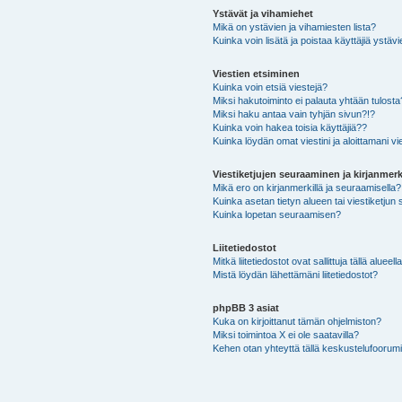
Ystävät ja vihamiehet
Mikä on ystävien ja vihamiesten lista?
Kuinka voin lisätä ja poistaa käyttäjiä ystävi
Viestien etsiminen
Kuinka voin etsiä viestejä?
Miksi hakutoiminto ei palauta yhtään tulosta
Miksi haku antaa vain tyhjän sivun?!?
Kuinka voin hakea toisia käyttäjiä??
Kuinka löydän omat viestini ja aloittamani vie
Viestiketjujen seuraaminen ja kirjanmerk
Mikä ero on kirjanmerkillä ja seuraamisella?
Kuinka asetan tietyn alueen tai viestiketjun
Kuinka lopetan seuraamisen?
Liitetiedostot
Mitkä liitetiedostot ovat sallittuja tällä alueell
Mistä löydän lähettämäni liitetiedostot?
phpBB 3 asiat
Kuka on kirjoittanut tämän ohjelmiston?
Miksi toimintoa X ei ole saatavilla?
Kehen otan yhteyttä tällä keskustelufoorumilla