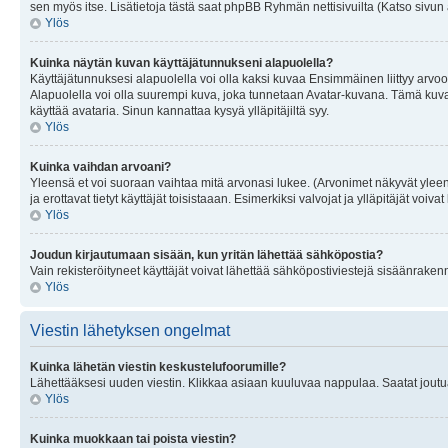
sen myös itse. Lisätietoja tästä saat phpBB Ryhmän nettisivuilta (Katso sivun 
Ylös
Kuinka näytän kuvan käyttäjätunnukseni alapuolella?
Käyttäjätunnuksesi alapuolella voi olla kaksi kuvaa Ensimmäinen liittyy arvoosi
Alapuolella voi olla suurempi kuva, joka tunnetaan Avatar-kuvana. Tämä kuva o
käyttää avataria. Sinun kannattaa kysyä ylläpitäjiltä syy.
Ylös
Kuinka vaihdan arvoani?
Yleensä et voi suoraan vaihtaa mitä arvonasi lukee. (Arvonimet näkyvät yleen
ja erottavat tietyt käyttäjät toisistaaan. Esimerkiksi valvojat ja ylläpitäjät v
Ylös
Joudun kirjautumaan sisään, kun yritän lähettää sähköpostia?
Vain rekisteröityneet käyttäjät voivat lähettää sähköpostiviestejä sisäänraken
Ylös
Viestin lähetyksen ongelmat
Kuinka lähetän viestin keskustelufoorumille?
Lähettääksesi uuden viestin. Klikkaa asiaan kuuluvaa nappulaa. Saatat joutua k
Ylös
Kuinka muokkaan tai poista viestin?