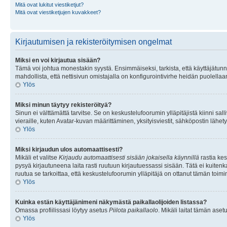
Mitä ovat lukitut viestiketjut?
Mitä ovat viestiketjujen kuvakkeet?
Kirjautumisen ja rekisteröitymisen ongelmat
Miksi en voi kirjautua sisään?
Tämä voi johtua monestakin syystä. Ensimmäiseksi, tarkista, että käyttäjätunnuk
mahdollista, että nettisivun omistajalla on konfigurointivirhe heidän puolellaan
Ylös
Miksi minun täytyy rekisteröityä?
Sinun ei välttämättä tarvitse. Se on keskustelufoorumin ylläpitäjistä kiinni sall
vieraille, kuten Avatar-kuvan määrittäminen, yksityisviestit, sähköpostin lähety
Ylös
Miksi kirjaudun ulos automaattisesti?
Mikäli et valitse
Kirjaudu automaattisesti sisään jokaisella käynnillä
rastia kes
pysyä kirjautuneena laita rasti ruutuun kirjautuessassi sisään. Tätä ei kuitenka
ruutua se tarkoittaa, että keskustelufoorumin ylläpitäjä on ottanut tämän toim
Ylös
Kuinka estän käyttäjänimeni näkymästä paikallaolijoiden listassa?
Omassa profiilissasi löytyy asetus
Piilota paikallaolo
. Mikäli laitat tämän as
Ylös