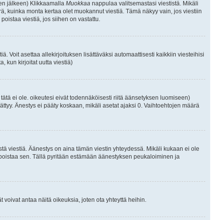
isen jälkeen) Klikkaamalla
Muokkaa
nappulaa valitsemastasi viestistä. Mikäli
, kuinka monta kertaa olet muokannut viestiä. Tämä näkyy vain, jos viestiin
poistaa viestiä, jos siihen on vastattu.
iä. Voit asettaa allekirjoituksen lisättäväksi automaattisesti kaikkiin viesteihisi
 kun kirjoitat uutta viestiä)
i tätä ei ole. oikeutesi eivät todennäköisesti riitä äänsetyksen luomiseen)
ättyy. Änestys ei pääty koskaan, mikäli asetat ajaksi 0. Vaihtoehtojen määrä
stä viestiä. Äänestys on aina tämän viestin yhteydessä. Mikäli kukaan ei ole
tai poistaa sen. Tällä pyritään estämään äänestyksen peukaloiminen ja
täjät voivat antaa näitä oikeuksia, joten ota yhteyttä heihin.