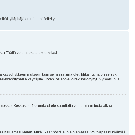
käli ylläpitäjä on näin määritellyt.
a) Täällä voit muokata asetuksiasi.
 aikavyöhykkeen mukaan, kuin se missä sinä olet. Mikäli tämä on se syy.
eröityneille käyttäjille. Joten jos et ole jo rekisteröitynyt. Nyt voisi olla
omessa). Keskustelufoorumia ei ole suuniteltu vaihtamaan tuota aikaa
sentaa haluamasi kielen. Mikäli käännöstä ei ole olemassa. Voit vapaasti kääntää