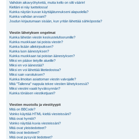
Vaihdoin aikavyöhykettä, mutta kello on silti väärin!
Kieltäni ei näy luettelossa!
Kuinka näytän kuvan käyttäjätunnukseni alapuolella?
Kuinka vaihdan arvoani?
Joudun kirjautumaan sisään, kun yritän lähettää sähköpostia?
Viestin lähetyksen ongelmat
Kuinka lähetän viestin keskustelufoorumille?
Kuinka muokkaan tai poista viestin?
Kuinka lisään allekirjoutksen?
Kuinka luon äänestyksen?
Kuinka muokkaan tai poistan äänestyksen?
Miksi en pääse tietyille alueille?
Miksi en voi äänestää?
Miksi en voi lähettää liitetiedostoa?
Miksi sain varoituksen?
Kuinka ilmoitan asiattoman viestin valvojalle?
Mitä "Tallenna" nappula tekee viestien lähetyksessä?
Miksi viestini vaatii hyväksynnän?
Kuinka tönäisen viestiketjuani?
Viestien muotoilu ja viestityypit
Mitä on BBCode?
Voinko käyttää HTML-kieltä viesteissäni?
Mitä ovat hymiöt?
Voinko näyttää kuvia viesteissäni?
Mitä ovat yleistiedotteet?
Mitä ovat tiedotteet?
Mitä ovat pysyvät tiedotteet?