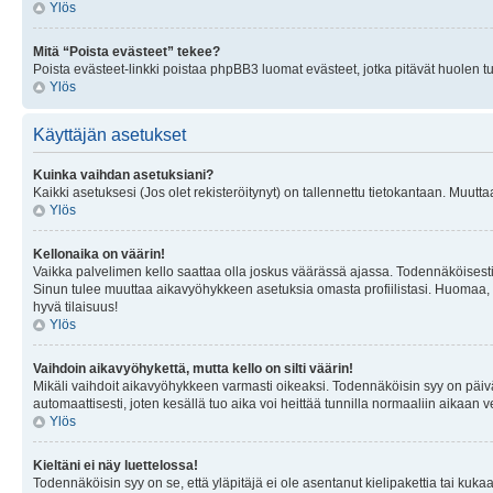
Ylös
Mitä “Poista evästeet” tekee?
Poista evästeet-linkki poistaa phpBB3 luomat evästeet, jotka pitävät huolen tunn
Ylös
Käyttäjän asetukset
Kuinka vaihdan asetuksiani?
Kaikki asetuksesi (Jos olet rekisteröitynyt) on tallennettu tietokantaan. Muutta
Ylös
Kellonaika on väärin!
Vaikka palvelimen kello saattaa olla joskus väärässä ajassa. Todennäköisesti
Sinun tulee muuttaa aikavyöhykkeen asetuksia omasta profiilistasi. Huomaa, että 
hyvä tilaisuus!
Ylös
Vaihdoin aikavyöhykettä, mutta kello on silti väärin!
Mikäli vaihdoit aikavyöhykkeen varmasti oikeaksi. Todennäköisin syy on päiv
automaattisesti, joten kesällä tuo aika voi heittää tunnilla normaaliin aikaan v
Ylös
Kieltäni ei näy luettelossa!
Todennäköisin syy on se, että yläpitäjä ei ole asentanut kielipakettia tai kuka