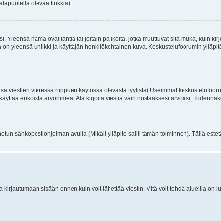
alapuolella olevaa linkkiä).
. Yleensä nämä ovat tähtiä tai joitain palikoita, jotka muuttuvat sitä muka, kuin kir
n yleensä uniikki ja käyttäjän henkilökohtainen kuva. Keskustelufoorumin ylläpitäjä
sä viestien vieressä riippuen käytössä olevasta tyylistä) Useimmat keskustelufooru
oivat käyttää erikoista arvonimeä. Älä kirjoita viestiä vain nostaaksesi arvoasi. Tod
netun sähköpostiohjelman avulla (Mikäli ylläpito sallii tämän toiminnon). Tällä estet
irjautumaan sisään ennen kuin voit lähettää viestin. Mitä voit tehdä alueilla on lu