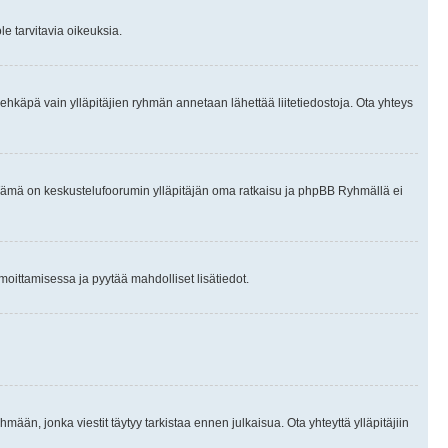
le tarvitavia oikeuksia.
tai ehkäpä vain ylläpitäjien ryhmän annetaan lähettää liitetiedostoja. Ota yhteys
en. Tämä on keskustelufoorumin ylläpitäjän oma ratkaisu ja phpBB Ryhmällä ei
ilmoittamisessa ja pyytää mahdolliset lisätiedot.
hmään, jonka viestit täytyy tarkistaa ennen julkaisua. Ota yhteyttä ylläpitäjiin