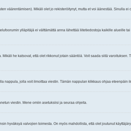
ten väärentämisen). Mikäli olet jo rekisteröitynyt, mutta et voi äänestää. Sinulla ei o
telufoorumin ylläpitäjä ei välttämättä anna lähettää liitetiedostoja kaikille alueille 
. Mikäli he katsovat, että olet rikkonut jotain sääntöä. Voit saada siitä varoituks
isi olla nappula, jolla voit ilmoittaa viestin. Tämän nappulan klikkaus ohjaa eteenpäin 
etun viestin. Mene omiin asetuksiisi ja seuraa ohjeita.
y ensin hyväksyä valvojien toimesta. On myös mahdollista, että olet joutunut käyttäjäry