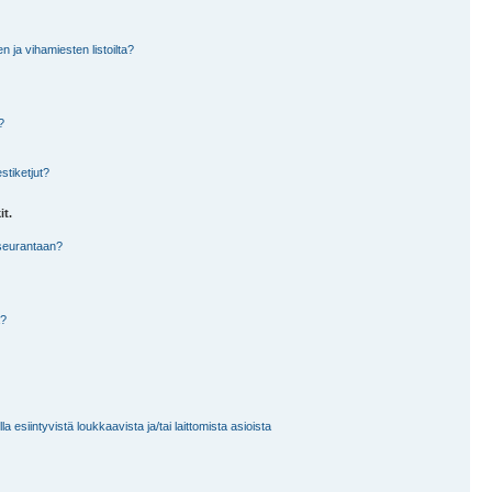
en ja vihamiesten listoilta?
?
stiketjut?
it.
 seurantaan?
a?
 esiintyvistä loukkaavista ja/tai laittomista asioista