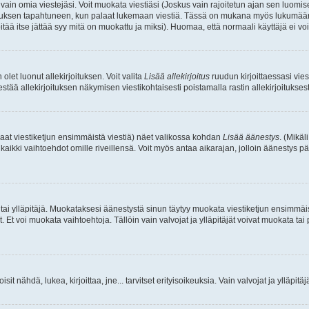
a vain omia viestejäsi. Voit muokata viestiäsi (Joskus vain rajoitetun ajan sen luom
okkauksen tapahtuneen, kun palaat lukemaan viestiä. Tässä on mukana myös lukumäärä
pitää itse jättää syy mitä on muokattu ja miksi). Huomaa, että normaali käyttäjä ei voi 
olet luonut allekirjoituksen. Voit valita
Lisää allekirjoitus
ruudun kirjoittaessasi viest
tää allekirjoituksen näkymisen viestikohtaisesti poistamalla rastin allekirjoituksesta,
aat viestiketjun ensimmäistä viestiä) näet valikossa kohdan
Lisää äänestys
. (Mikäl
aikki vaihtoehdot omille riveillensä. Voit myös antaa aikarajan, jolloin äänestys pä
 tai ylläpitäjä. Muokataksesi äänestystä sinun täytyy muokata viestiketjun ensimmäi
. Et voi muokata vaihtoehtoja. Tällöin vain valvojat ja ylläpitäjät voivat muokata 
 voisit nähdä, lukea, kirjoittaa, jne... tarvitset erityisoikeuksia. Vain valvojat ja ylläpi