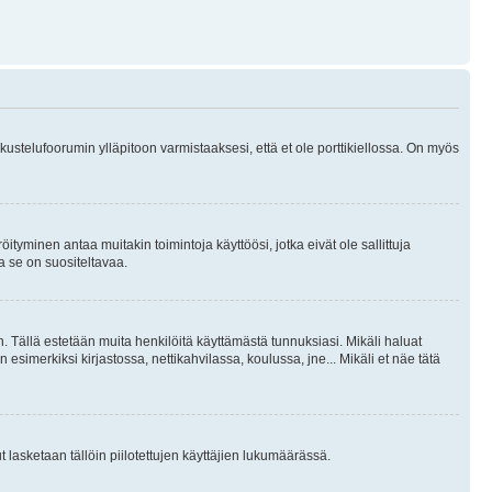
skustelufoorumin ylläpitoon varmistaaksesi, että et ole porttikiellossa. On myös
öityminen antaa muitakin toimintoja käyttöösi, jotka eivät ole sallittuja
ja se on suositeltavaa.
. Tällä estetään muita henkilöitä käyttämästä tunnuksiasi. Mikäli haluat
 esimerkiksi kirjastossa, nettikahvilassa, koulussa, jne... Mikäli et näe tätä
inut lasketaan tällöin piilotettujen käyttäjien lukumäärässä.