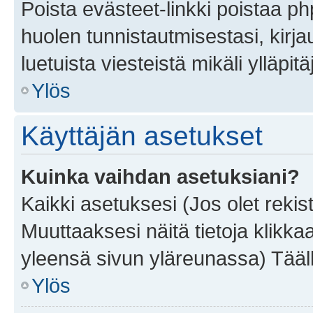
Poista evästeet-linkki poistaa p
huolen tunnistautmisestasi, kirja
luetuista viesteistä mikäli ylläpitä
Ylös
Käyttäjän asetukset
Kuinka vaihdan asetuksiani?
Kaikki asetuksesi (Jos olet rekist
Muuttaaksesi näitä tietoja klikka
yleensä sivun yläreunassa) Tääll
Ylös