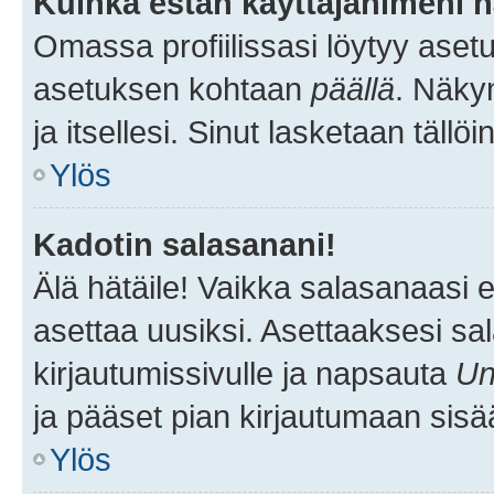
Kuinka estän käyttäjänimeni n
Omassa profiilissasi löytyy aset
asetuksen kohtaan
päällä
. Näkym
ja itsellesi. Sinut lasketaan tällö
Ylös
Kadotin salasanani!
Älä hätäile! Vaikka salasanaasi 
asettaa uusiksi. Asettaaksesi s
kirjautumissivulle ja napsauta
Un
ja pääset pian kirjautumaan sisä
Ylös