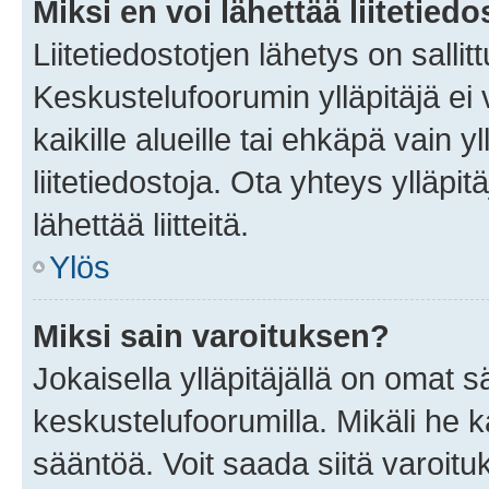
Miksi en voi lähettää liitetied
Liitetiedostotjen lähetys on sallit
Keskustelufoorumin ylläpitäjä ei v
kaikille alueille tai ehkäpä vain 
liitetiedostoja. Ota yhteys ylläpit
lähettää liitteitä.
Ylös
Miksi sain varoituksen?
Jokaisella ylläpitäjällä on omat 
keskustelufoorumilla. Mikäli he ka
sääntöä. Voit saada siitä varoi