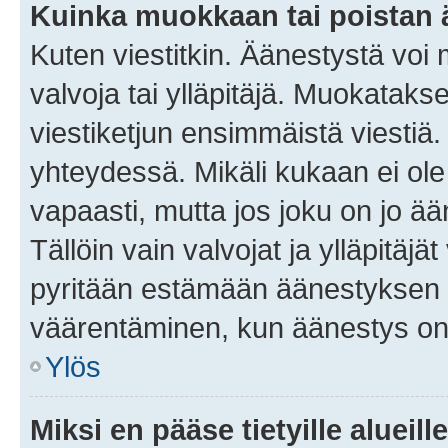
Kuinka muokkaan tai poistan
Kuten viestitkin. Äänestystä voi
valvoja tai ylläpitäjä. Muokatak
viestiketjun ensimmäistä viestiä
yhteydessä. Mikäli kukaan ei ol
vapaasti, mutta jos joku on jo ä
Tällöin vain valvojat ja ylläpitäjä
pyritään estämään äänestyksen 
väärentäminen, kun äänestys on
Ylös
Miksi en pääse tietyille alueill