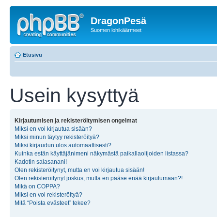
DragonPesä
Suomen lohikäärmeet
Etusivu
Usein kysyttyä
Kirjautumisen ja rekisteröitymisen ongelmat
Miksi en voi kirjautua sisään?
Miksi minun täytyy rekisteröityä?
Miksi kirjaudun ulos automaattisesti?
Kuinka estän käyttäjänimeni näkymästä paikallaolijoiden listassa?
Kadotin salasanani!
Olen rekisteröitynyt, mutta en voi kirjautua sisään!
Olen rekisteröitynyt joskus, mutta en pääse enää kirjautumaan?!
Mikä on COPPA?
Miksi en voi rekisteröityä?
Mitä “Poista evästeet” tekee?