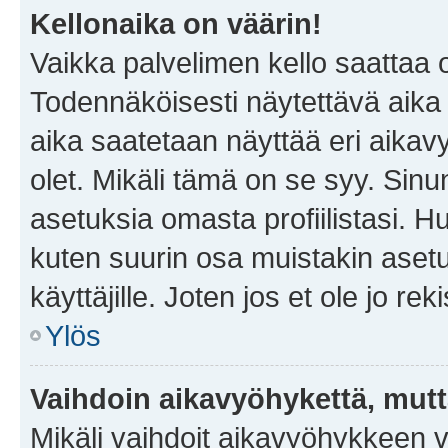
Kellonaika on väärin!
Vaikka palvelimen kello saattaa 
Todennäköisesti näytettävä aika
aika saatetaan näyttää eri aika
olet. Mikäli tämä on se syy. Si
asetuksia omasta profiilistasi. 
kuten suurin osa muistakin asetuks
käyttäjille. Joten jos et ole jo rek
Ylös
Vaihdoin aikavyöhykettä, mutta 
Mikäli vaihdoit aikavyöhykkeen 