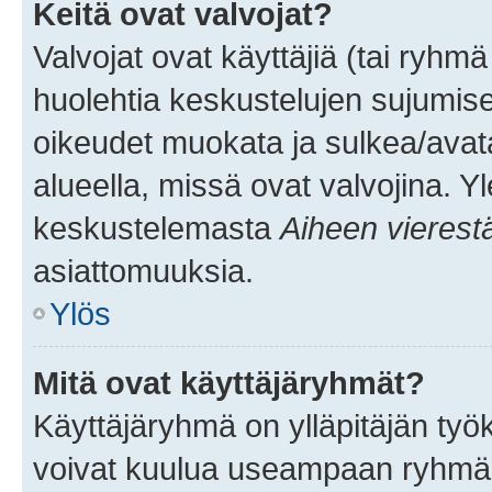
Keitä ovat valvojat?
Valvojat ovat käyttäjiä (tai ryhmä
huolehtia keskustelujen sujumise
oikeudet muokata ja sulkea/avata, 
alueella, missä ovat valvojina. Y
keskustelemasta
Aiheen vierest
asiattomuuksia.
Ylös
Mitä ovat käyttäjäryhmät?
Käyttäjäryhmä on ylläpitäjän työka
voivat kuulua useampaan ryhmään