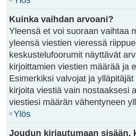
Kuinka vaihdan arvoani?
Yleensä et voi suoraan vaihtaa 
yleensä viestien vieressä riippu
keskustelufoorumit näyttävät ar
kirjoittamien viestien määrää ja er
Esimerkiksi valvojat ja ylläpitäjä
kirjoita viestiä vain nostaakses
viestiesi määrän vähentyneen yl
Ylös
Joudun kirjautumaan sisään, k