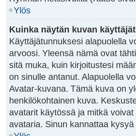
Ylös
Kuinka näytän kuvan käyttäjä
Käyttäjätunnuksesi alapuolella vo
arvoosi. Yleensä nämä ovat tähtiä 
sitä muka, kuin kirjoitustesi mää
on sinulle antanut. Alapuolella v
Avatar-kuvana. Tämä kuva on yle
henkilökohtainen kuva. Keskuste
avatarit käytössä ja mitkä voivat 
avataria. Sinun kannattaa kysyä yl
Ylös