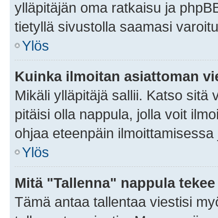
ylläpitäjän oma ratkaisu ja phpB
tietyllä sivustolla saamasi varoi
Ylös
Kuinka ilmoitan asiattoman vie
Mikäli ylläpitäjä sallii. Katso sitä
pitäisi olla nappula, jolla voit i
ohjaa eteenpäin ilmoittamisessa j
Ylös
Mitä "Tallenna" nappula tekee
Tämä antaa tallentaa viestisi m