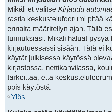
Mikäli et valitse
Kirjaudu automaat
rastia keskustelufoorumi pitää k
ennalta määritellyn ajan. Tällä e
tunnuksiasi. Mikäli haluat pysyä 
kirjautuessassi sisään. Tätä ei k
käytät julkisessa käytössä oleva
kirjastossa, nettikahvilassa, koul
tarkoittaa, että keskustelufoorum
pois käytöstä.
Ylös