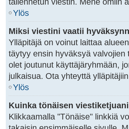
tallennetun viestin. Mene omiin a
Ylös
Miksi viestini vaatii hyväksyn
Ylläpitäjä on voinut laittaa alueen
täytyy ensin hyväksyä valvojien 
olet joutunut käyttäjäryhmään, jo
julkaisua. Ota yhteyttä ylläpitäjii
Ylös
Kuinka tönäisen viestiketjuan
Klikkaamalla "Tönäise" linkkiä voi
takaisin ensimmäiselle sivulle. M