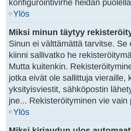
konfigurointivirhe heidän puolella
Ylös
Miksi minun täytyy rekisteröit
Sinun ei välttämättä tarvitse. Se
kiinni sallivatko he rekisteröitym
Mutta kuitenkin. Rekisteröitymine
jotka eivät ole sallittuja vierail
yksityisviestit, sähköpostin lähet
jne... Rekisteröityminen vie vain
Ylös
Miksi kirjaudun ulos automaat