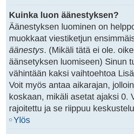
Kuinka luon äänestyksen?
Äänestyksen luominen on helppoa.
muokkaat viestiketjun ensimmäis
äänestys
. (Mikäli tätä ei ole. oik
äänsetyksen luomiseen) Sinun tu
vähintään kaksi vaihtoehtoa Lisää
Voit myös antaa aikarajan, jolloi
koskaan, mikäli asetat ajaksi 0.
rajoitettu ja se riippuu keskustel
Ylös