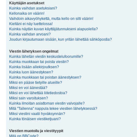
Käyttäjän asetukset
Kuinka vaihdan asetuksiani?
Kellonaika on väärin!
Vaihdoin aikavyöhykettä, mutta kello on silti väärin!
Kieltäni ei näy luettelossa!
Kuinka näytän kuvan käyttäjätunnukseni alapuolella?
Kuinka vaihdan arvoani?
Joudun kirjautumaan sisään, kun yritän lähettää sähköpostia?
Viestin lähetyksen ongelmat
Kuinka lähetän viestin keskustelufoorumille?
Kuinka muokkaan tai poista viestin?
Kuinka lisään allekirjoutksen?
Kuinka luon äänestyksen?
Kuinka muokkaan tai poistan äänestyksen?
Miksi en pääse tietyille alueille?
Miksi en voi äänestää?
Miksi en voi lähettää liitetiedostoa?
Miksi sain varoituksen?
Kuinka ilmoitan asiattoman viestin valvojalle?
Mitä "Tallenna" nappula tekee viestien lähetyksessä?
Miksi viestini vaatii hyväksynnän?
Kuinka tönäisen viestiketjuani?
Viestien muotoilu ja viestityypit
Mitä on BBCode?