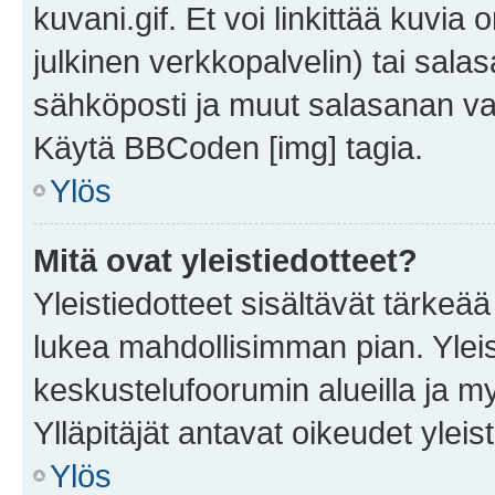
kuvani.gif. Et voi linkittää kuvia 
julkinen verkkopalvelin) tai sala
sähköposti ja muut salasanan vaa
Käytä BBCoden [img] tagia.
Ylös
Mitä ovat yleistiedotteet?
Yleistiedotteet sisältävät tärkeä
lukea mahdollisimman pian. Yleis
keskustelufoorumin alueilla ja m
Ylläpitäjät antavat oikeudet yleis
Ylös