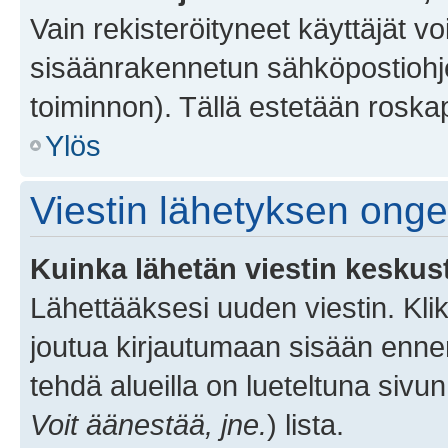
Vain rekisteröityneet käyttäjät v
sisäänrakennetun sähköpostiohjel
toiminnon). Tällä estetään roskap
Ylös
Viestin lähetyksen ong
Kuinka lähetän viestin keskus
Lähettääksesi uuden viestin. Kl
joutua kirjautumaan sisään ennen 
tehdä alueilla on lueteltuna sivun
Voit äänestää, jne.
) lista.