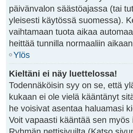
päivänvalon säästöajassa (tai tu
yleisesti käytössä suomessa). Ke
vaihtamaan tuota aikaa automaatti
heittää tunnilla normaaliin aikaan
Ylös
Kieltäni ei näy luettelossa!
Todennäköisin syy on se, että yläp
kukaan ei ole vielä kääntänyt sitä 
he voisivat asentaa haluamasi ki
Voit vapaasti kääntää sen myös i
Ryhmän nettisivuilta (Katso sivun