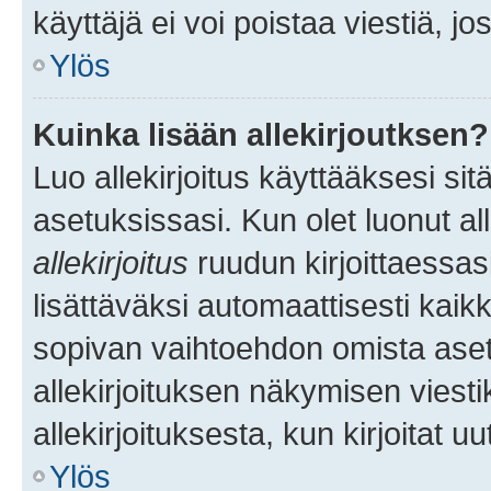
käyttäjä ei voi poistaa viestiä, jo
Ylös
Kuinka lisään allekirjoutksen?
Luo allekirjoitus käyttääksesi si
asetuksissasi. Kun olet luonut all
allekirjoitus
ruudun kirjoittaessasi
lisättäväksi automaattisesti kaikki
sopivan vaihtoehdon omista asetu
allekirjoituksen näkymisen viesti
allekirjoituksesta, kun kirjoitat uu
Ylös