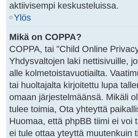
aktiivisempi keskusteluissa.
Ylös
Mikä on COPPA?
COPPA, tai "Child Online Privac
Yhdysvaltojen laki nettisivuille, 
alle kolmetoistavuotiailta. Vaa
tai huoltajalta kirjoitettu lupa ta
omaan järjestelmäänsä. Mikäli 
tulee toimia, Ota yhteyttä paika
Huomaa, että phpBB tiimi ei voi t
ei tule ottaa yteyttä muutenkuin t