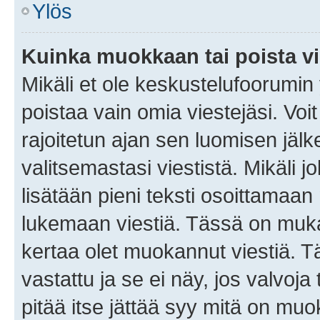
Ylös
Kuinka muokkaan tai poista vi
Mikäli et ole keskustelufoorumin y
poistaa vain omia viestejäsi. Voi
rajoitetun ajan sen luomisen jäl
valitsemastasi viestistä. Mikäli jo
lisätään pieni teksti osoittama
lukemaan viestiä. Tässä on mu
kertaa olet muokannut viestiä. Tä
vastattu ja se ei näy, jos valvoja
pitää itse jättää syy mitä on muo