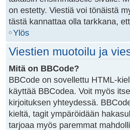
on estetty. Viestiä voi tönäistä m
tästä kannattaa olla tarkkana, e
Ylös
Viestien muotoilu ja vies
Mitä on BBCode?
BBCode on sovellettu HTML-kieles
käyttää BBCodea. Voit myös itse
kirjoituksen yhteydessä. BBCode 
kieltä, tagit ympäröidään hakasului
tarjoaa myös paremmat mahdollis