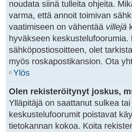
noudata siinä tulleita ohjeita. Mi
varma, että annoit toimivan sähk
vaatimiseen on vähentää
villejä
k
hyväkseen keskustelufoorumia. Mi
sähköpostiosoitteen, olet tarkista
myös roskapostikansion. Ota yhte
Ylös
Olen rekisteröitynyt joskus, 
Ylläpitäjä on saattanut sulkea ta
keskustelufoorumit poistavat k
tietokannan kokoa. Koita rekister