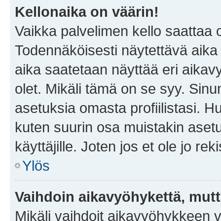
Kellonaika on väärin!
Vaikka palvelimen kello saattaa 
Todennäköisesti näytettävä aika
aika saatetaan näyttää eri aika
olet. Mikäli tämä on se syy. Si
asetuksia omasta profiilistasi. 
kuten suurin osa muistakin asetuks
käyttäjille. Joten jos et ole jo rek
Ylös
Vaihdoin aikavyöhykettä, mutta 
Mikäli vaihdoit aikavyöhykkeen 