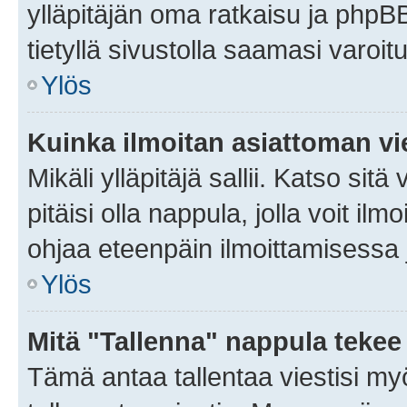
ylläpitäjän oma ratkaisu ja phpB
tietyllä sivustolla saamasi varoi
Ylös
Kuinka ilmoitan asiattoman vie
Mikäli ylläpitäjä sallii. Katso sitä
pitäisi olla nappula, jolla voit i
ohjaa eteenpäin ilmoittamisessa j
Ylös
Mitä "Tallenna" nappula tekee
Tämä antaa tallentaa viestisi m