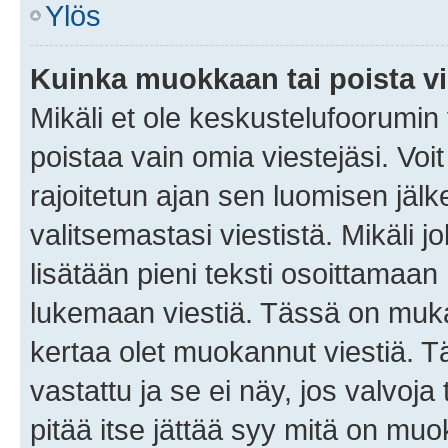
Ylös
Kuinka muokkaan tai poista vi
Mikäli et ole keskustelufoorumin y
poistaa vain omia viestejäsi. Voi
rajoitetun ajan sen luomisen jäl
valitsemastasi viestistä. Mikäli jo
lisätään pieni teksti osoittama
lukemaan viestiä. Tässä on mu
kertaa olet muokannut viestiä. Tä
vastattu ja se ei näy, jos valvoja
pitää itse jättää syy mitä on muo