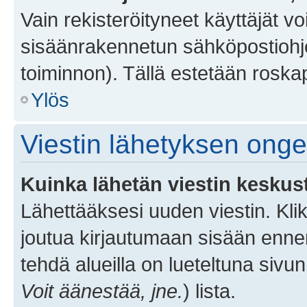
Vain rekisteröityneet käyttäjät v
sisäänrakennetun sähköpostiohjel
toiminnon). Tällä estetään roskap
Ylös
Viestin lähetyksen ong
Kuinka lähetän viestin keskus
Lähettääksesi uuden viestin. Kl
joutua kirjautumaan sisään ennen 
tehdä alueilla on lueteltuna sivun
Voit äänestää, jne.
) lista.