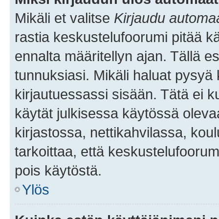
Mikäli et valitse
Kirjaudu automaat
rastia keskustelufoorumi pitää k
ennalta määritellyn ajan. Tällä e
tunnuksiasi. Mikäli haluat pysyä 
kirjautuessassi sisään. Tätä ei k
käytät julkisessa käytössä oleva
kirjastossa, nettikahvilassa, koul
tarkoittaa, että keskustelufoorum
pois käytöstä.
Ylös