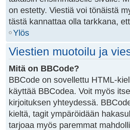
on estetty. Viestiä voi tönäistä m
tästä kannattaa olla tarkkana, e
Ylös
Viestien muotoilu ja vies
Mitä on BBCode?
BBCode on sovellettu HTML-kieles
käyttää BBCodea. Voit myös itse
kirjoituksen yhteydessä. BBCode 
kieltä, tagit ympäröidään hakasului
tarjoaa myös paremmat mahdollis