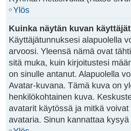
Ylös
Kuinka näytän kuvan käyttäjä
Käyttäjätunnuksesi alapuolella vo
arvoosi. Yleensä nämä ovat tähtiä 
sitä muka, kuin kirjoitustesi mää
on sinulle antanut. Alapuolella v
Avatar-kuvana. Tämä kuva on yle
henkilökohtainen kuva. Keskuste
avatarit käytössä ja mitkä voivat 
avataria. Sinun kannattaa kysyä yl
Ylös