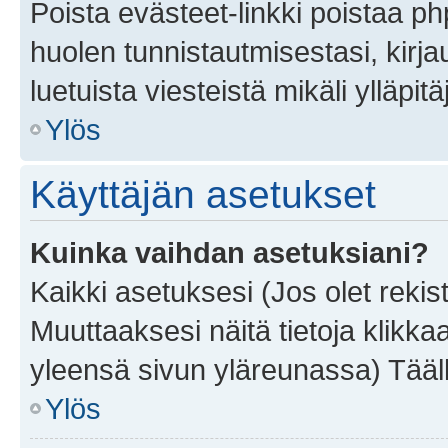
Poista evästeet-linkki poistaa p
huolen tunnistautmisestasi, kirja
luetuista viesteistä mikäli ylläpitä
Ylös
Käyttäjän asetukset
Kuinka vaihdan asetuksiani?
Kaikki asetuksesi (Jos olet rekist
Muuttaaksesi näitä tietoja klikka
yleensä sivun yläreunassa) Tääll
Ylös