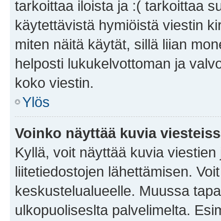
tarkoittaa iloista ja :( tarkoittaa 
käytettävistä hymiöistä viestin k
miten näitä käytät, sillä liian m
helposti lukukelvottoman ja valvo
koko viestin.
Ylös
Voinko näyttää kuvia viesteis
Kyllä, voit näyttää kuvia viestien 
liitetiedostojen lähettämisen. Vo
keskustelualueelle. Muussa tapa
ulkopuoliseslta palvelimelta. Es