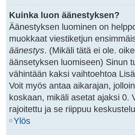
Kuinka luon äänestyksen?
Äänestyksen luominen on helppoa.
muokkaat viestiketjun ensimmäis
äänestys
. (Mikäli tätä ei ole. oik
äänsetyksen luomiseen) Sinun tu
vähintään kaksi vaihtoehtoa Lisää
Voit myös antaa aikarajan, jolloi
koskaan, mikäli asetat ajaksi 0.
rajoitettu ja se riippuu keskustel
Ylös