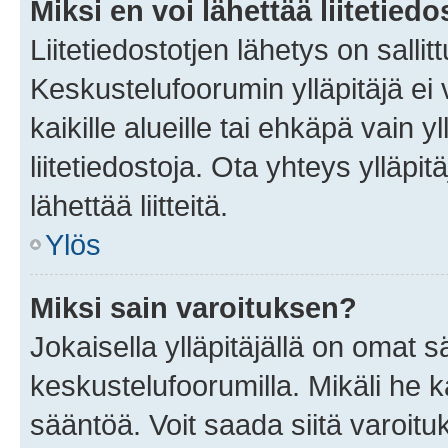
Miksi en voi lähettää liitetied
Liitetiedostotjen lähetys on sallit
Keskustelufoorumin ylläpitäjä ei v
kaikille alueille tai ehkäpä vain 
liitetiedostoja. Ota yhteys ylläpit
lähettää liitteitä.
Ylös
Miksi sain varoituksen?
Jokaisella ylläpitäjällä on omat 
keskustelufoorumilla. Mikäli he ka
sääntöä. Voit saada siitä varoi