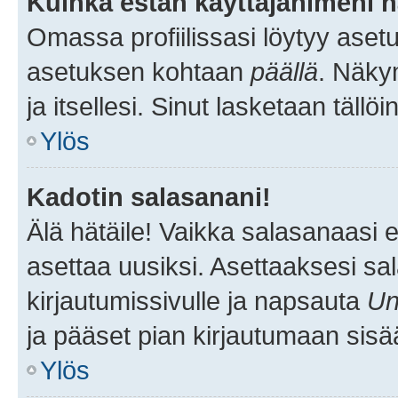
Kuinka estän käyttäjänimeni n
Omassa profiilissasi löytyy aset
asetuksen kohtaan
päällä
. Näkym
ja itsellesi. Sinut lasketaan tällö
Ylös
Kadotin salasanani!
Älä hätäile! Vaikka salasanaasi 
asettaa uusiksi. Asettaaksesi s
kirjautumissivulle ja napsauta
Un
ja pääset pian kirjautumaan sisä
Ylös