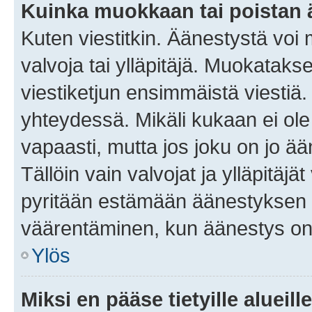
Kuinka muokkaan tai poistan
Kuten viestitkin. Äänestystä voi
valvoja tai ylläpitäjä. Muokatak
viestiketjun ensimmäistä viestiä
yhteydessä. Mikäli kukaan ei ol
vapaasti, mutta jos joku on jo ä
Tällöin vain valvojat ja ylläpitäjä
pyritään estämään äänestyksen 
väärentäminen, kun äänestys on
Ylös
Miksi en pääse tietyille alueill