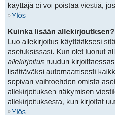
käyttäjä ei voi poistaa viestiä, jo
Ylös
Kuinka lisään allekirjoutksen?
Luo allekirjoitus käyttääksesi si
asetuksissasi. Kun olet luonut all
allekirjoitus
ruudun kirjoittaessasi
lisättäväksi automaattisesti kaikki
sopivan vaihtoehdon omista asetu
allekirjoituksen näkymisen viesti
allekirjoituksesta, kun kirjoitat uu
Ylös