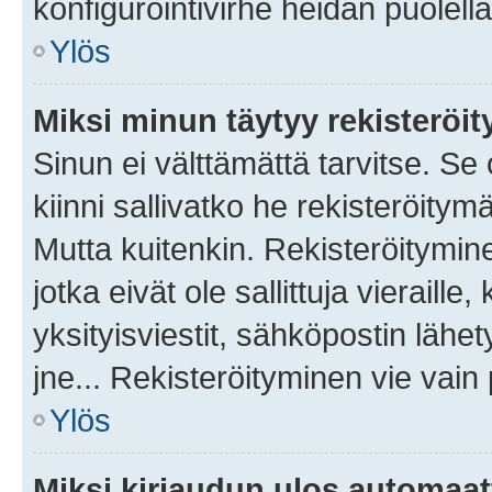
konfigurointivirhe heidän puolella
Ylös
Miksi minun täytyy rekisteröit
Sinun ei välttämättä tarvitse. Se
kiinni sallivatko he rekisteröitym
Mutta kuitenkin. Rekisteröitymine
jotka eivät ole sallittuja vierail
yksityisviestit, sähköpostin lähet
jne... Rekisteröityminen vie vain
Ylös
Miksi kirjaudun ulos automaat