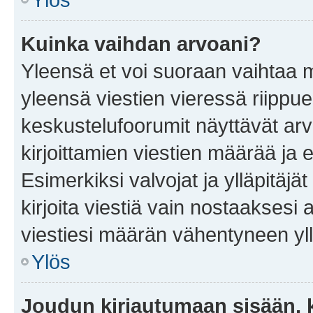
Kuinka vaihdan arvoani?
Yleensä et voi suoraan vaihtaa 
yleensä viestien vieressä riippu
keskustelufoorumit näyttävät ar
kirjoittamien viestien määrää ja er
Esimerkiksi valvojat ja ylläpitäjä
kirjoita viestiä vain nostaakses
viestiesi määrän vähentyneen yl
Ylös
Joudun kirjautumaan sisään, k