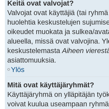
Keitä ovat valvojat?
Valvojat ovat käyttäjiä (tai ryhmä
huolehtia keskustelujen sujumise
oikeudet muokata ja sulkea/avata, 
alueella, missä ovat valvojina. Y
keskustelemasta
Aiheen vierest
asiattomuuksia.
Ylös
Mitä ovat käyttäjäryhmät?
Käyttäjäryhmä on ylläpitäjän työka
voivat kuulua useampaan ryhmään