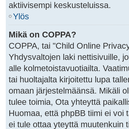
aktiivisempi keskusteluissa.
Ylös
Mikä on COPPA?
COPPA, tai "Child Online Privac
Yhdysvaltojen laki nettisivuille, 
alle kolmetoistavuotiailta. Vaa
tai huoltajalta kirjoitettu lupa ta
omaan järjestelmäänsä. Mikäli 
tulee toimia, Ota yhteyttä paika
Huomaa, että phpBB tiimi ei voi t
ei tule ottaa yteyttä muutenkuin t