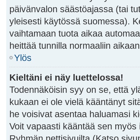
päivänvalon säästöajassa (tai tu
yleisesti käytössä suomessa). Ke
vaihtamaan tuota aikaa automaatti
heittää tunnilla normaaliin aikaan
Ylös
Kieltäni ei näy luettelossa!
Todennäköisin syy on se, että yläp
kukaan ei ole vielä kääntänyt sitä 
he voisivat asentaa haluamasi ki
Voit vapaasti kääntää sen myös i
Ryhmän nettisivuilta (Katso sivun