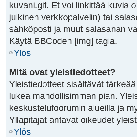
kuvani.gif. Et voi linkittää kuvia 
julkinen verkkopalvelin) tai sala
sähköposti ja muut salasanan vaa
Käytä BBCoden [img] tagia.
Ylös
Mitä ovat yleistiedotteet?
Yleistiedotteet sisältävät tärkeä
lukea mahdollisimman pian. Yleis
keskustelufoorumin alueilla ja m
Ylläpitäjät antavat oikeudet yleis
Ylös