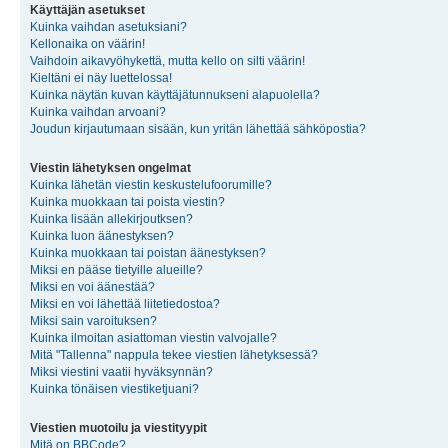
Käyttäjän asetukset
Kuinka vaihdan asetuksiani?
Kellonaika on väärin!
Vaihdoin aikavyöhykettä, mutta kello on silti väärin!
Kieltäni ei näy luettelossa!
Kuinka näytän kuvan käyttäjätunnukseni alapuolella?
Kuinka vaihdan arvoani?
Joudun kirjautumaan sisään, kun yritän lähettää sähköpostia?
Viestin lähetyksen ongelmat
Kuinka lähetän viestin keskustelufoorumille?
Kuinka muokkaan tai poista viestin?
Kuinka lisään allekirjoutksen?
Kuinka luon äänestyksen?
Kuinka muokkaan tai poistan äänestyksen?
Miksi en pääse tietyille alueille?
Miksi en voi äänestää?
Miksi en voi lähettää liitetiedostoa?
Miksi sain varoituksen?
Kuinka ilmoitan asiattoman viestin valvojalle?
Mitä "Tallenna" nappula tekee viestien lähetyksessä?
Miksi viestini vaatii hyväksynnän?
Kuinka tönäisen viestiketjuani?
Viestien muotoilu ja viestityypit
Mitä on BBCode?