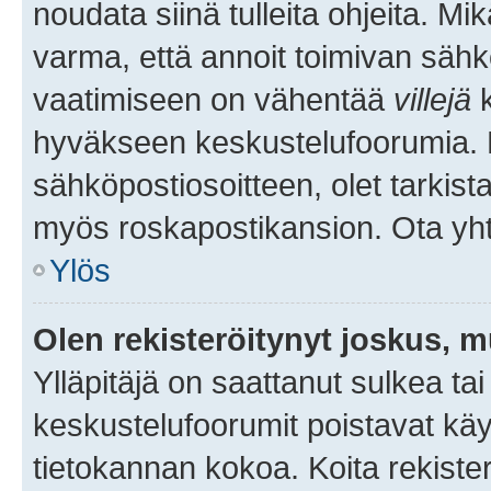
noudata siinä tulleita ohjeita. Mi
varma, että annoit toimivan sähk
vaatimiseen on vähentää
villejä
k
hyväkseen keskustelufoorumia. Mi
sähköpostiosoitteen, olet tarkista
myös roskapostikansion. Ota yhte
Ylös
Olen rekisteröitynyt joskus, 
Ylläpitäjä on saattanut sulkea ta
keskustelufoorumit poistavat k
tietokannan kokoa. Koita rekister