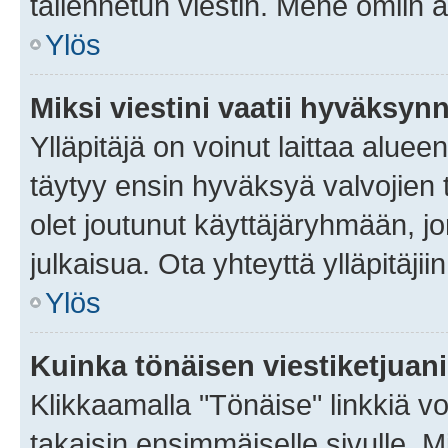
tallennetun viestin. Mene omiin a
Ylös
Miksi viestini vaatii hyväksyn
Ylläpitäjä on voinut laittaa alueen
täytyy ensin hyväksyä valvojien 
olet joutunut käyttäjäryhmään, jo
julkaisua. Ota yhteyttä ylläpitäjii
Ylös
Kuinka tönäisen viestiketjuan
Klikkaamalla "Tönäise" linkkiä voi
takaisin ensimmäiselle sivulle. M