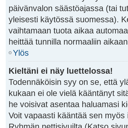
päivänvalon säästöajassa (tai tu
yleisesti käytössä suomessa). Ke
vaihtamaan tuota aikaa automaatti
heittää tunnilla normaaliin aikaan
Ylös
Kieltäni ei näy luettelossa!
Todennäköisin syy on se, että yläp
kukaan ei ole vielä kääntänyt sitä 
he voisivat asentaa haluamasi ki
Voit vapaasti kääntää sen myös i
Ryhmän nettisivuilta (Katso sivun