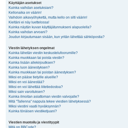
Käyttäjän asetukset
Kuinka vaihdan asetuksiani?
Kellonaika on väärin!
Vaihdoin aikavyöhykettä, mutta kello on silti väärin!
Kieltäni ei näy luettelossa!
Kuinka näytän kuvan käyttäjätunnukseni alapuolella?
Kuinka vaihdan arvoani?
Joudun kirjautumaan sisään, kun yritän lähettää sähköpostia?
Viestin lähetyksen ongelmat
Kuinka lähetän viestin keskustelufoorumille?
Kuinka muokkaan tai poista viestin?
Kuinka lisään allekirjoutksen?
Kuinka luon äänestyksen?
Kuinka muokkaan tai poistan äänestyksen?
Miksi en pääse tietyille alueille?
Miksi en voi äänestää?
Miksi en voi lähettää liitetiedostoa?
Miksi sain varoituksen?
Kuinka ilmoitan asiattoman viestin valvojalle?
Mitä "Tallenna" nappula tekee viestien lähetyksessä?
Miksi viestini vaatii hyväksynnän?
Kuinka tönäisen viestiketjuani?
Viestien muotoilu ja viestityypit
Mitä on BBCode?