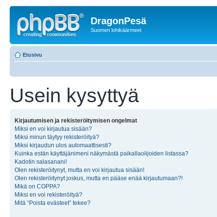
DragonPesä
Suomen lohikäärmeet
Etusivu
Usein kysyttyä
Kirjautumisen ja rekisteröitymisen ongelmat
Miksi en voi kirjautua sisään?
Miksi minun täytyy rekisteröityä?
Miksi kirjaudun ulos automaattisesti?
Kuinka estän käyttäjänimeni näkymästä paikallaolijoiden listassa?
Kadotin salasanani!
Olen rekisteröitynyt, mutta en voi kirjautua sisään!
Olen rekisteröitynyt joskus, mutta en pääse enää kirjautumaan?!
Mikä on COPPA?
Miksi en voi rekisteröityä?
Mitä “Poista evästeet” tekee?