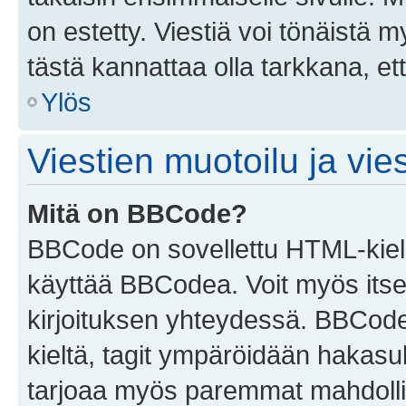
on estetty. Viestiä voi tönäistä m
tästä kannattaa olla tarkkana, e
Ylös
Viestien muotoilu ja vies
Mitä on BBCode?
BBCode on sovellettu HTML-kieles
käyttää BBCodea. Voit myös itse
kirjoituksen yhteydessä. BBCode 
kieltä, tagit ympäröidään hakasului
tarjoaa myös paremmat mahdollis