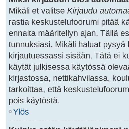
Mikäli et valitse
Kirjaudu automaat
rastia keskustelufoorumi pitää k
ennalta määritellyn ajan. Tällä e
tunnuksiasi. Mikäli haluat pysyä 
kirjautuessassi sisään. Tätä ei k
käytät julkisessa käytössä oleva
kirjastossa, nettikahvilassa, koul
tarkoittaa, että keskustelufoorum
pois käytöstä.
Ylös