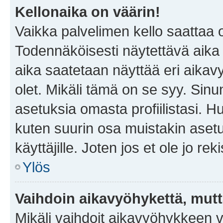
Kellonaika on väärin!
Vaikka palvelimen kello saattaa 
Todennäköisesti näytettävä aika
aika saatetaan näyttää eri aika
olet. Mikäli tämä on se syy. Si
asetuksia omasta profiilistasi. 
kuten suurin osa muistakin asetuks
käyttäjille. Joten jos et ole jo rek
Ylös
Vaihdoin aikavyöhykettä, mutta 
Mikäli vaihdoit aikavyöhykkeen 