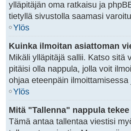
ylläpitäjän oma ratkaisu ja phpB
tietyllä sivustolla saamasi varoi
Ylös
Kuinka ilmoitan asiattoman vie
Mikäli ylläpitäjä sallii. Katso sitä
pitäisi olla nappula, jolla voit i
ohjaa eteenpäin ilmoittamisessa j
Ylös
Mitä "Tallenna" nappula tekee
Tämä antaa tallentaa viestisi m