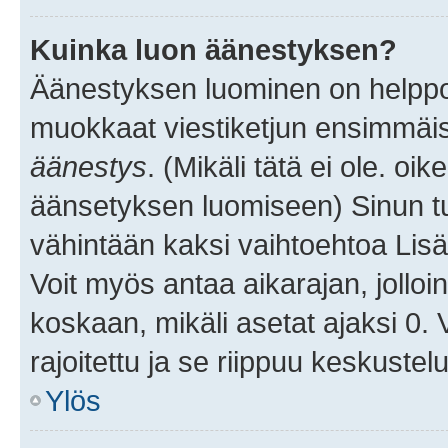
Kuinka luon äänestyksen?
Äänestyksen luominen on helppoa.
muokkaat viestiketjun ensimmäis
äänestys
. (Mikäli tätä ei ole. oik
äänsetyksen luomiseen) Sinun tu
vähintään kaksi vaihtoehtoa Lisää
Voit myös antaa aikarajan, jolloi
koskaan, mikäli asetat ajaksi 0.
rajoitettu ja se riippuu keskustel
Ylös