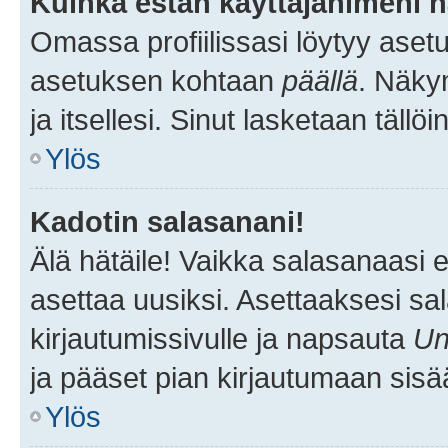
Kuinka estän käyttäjänimeni n
Omassa profiilissasi löytyy aset
asetuksen kohtaan
päällä
. Näkym
ja itsellesi. Sinut lasketaan tällö
Ylös
Kadotin salasanani!
Älä hätäile! Vaikka salasanaasi 
asettaa uusiksi. Asettaaksesi s
kirjautumissivulle ja napsauta
Un
ja pääset pian kirjautumaan sisä
Ylös