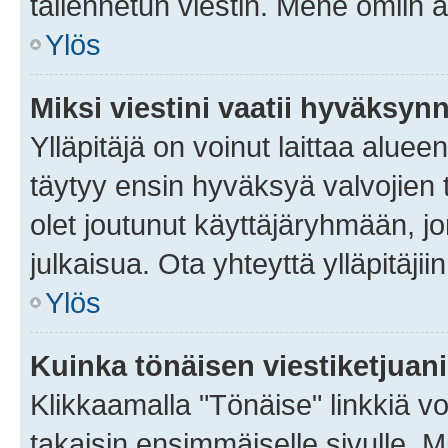
tallennetun viestin. Mene omiin a
Ylös
Miksi viestini vaatii hyväksyn
Ylläpitäjä on voinut laittaa alueen
täytyy ensin hyväksyä valvojien 
olet joutunut käyttäjäryhmään, jo
julkaisua. Ota yhteyttä ylläpitäjii
Ylös
Kuinka tönäisen viestiketjuan
Klikkaamalla "Tönäise" linkkiä voi
takaisin ensimmäiselle sivulle. M