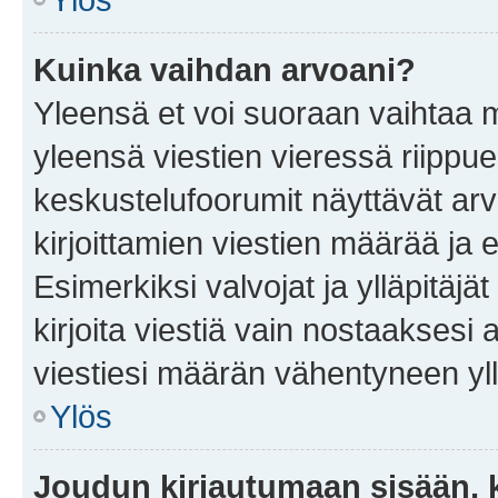
Kuinka vaihdan arvoani?
Yleensä et voi suoraan vaihtaa 
yleensä viestien vieressä riippu
keskustelufoorumit näyttävät ar
kirjoittamien viestien määrää ja er
Esimerkiksi valvojat ja ylläpitäjä
kirjoita viestiä vain nostaakses
viestiesi määrän vähentyneen yl
Ylös
Joudun kirjautumaan sisään, k