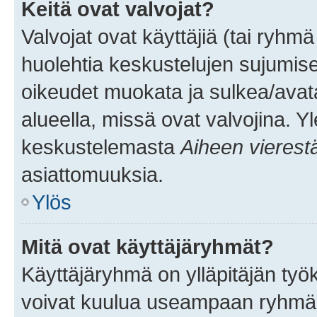
Keitä ovat valvojat?
Valvojat ovat käyttäjiä (tai ryhmä
huolehtia keskustelujen sujumise
oikeudet muokata ja sulkea/avata, 
alueella, missä ovat valvojina. Y
keskustelemasta
Aiheen vierest
asiattomuuksia.
Ylös
Mitä ovat käyttäjäryhmät?
Käyttäjäryhmä on ylläpitäjän työka
voivat kuulua useampaan ryhmään