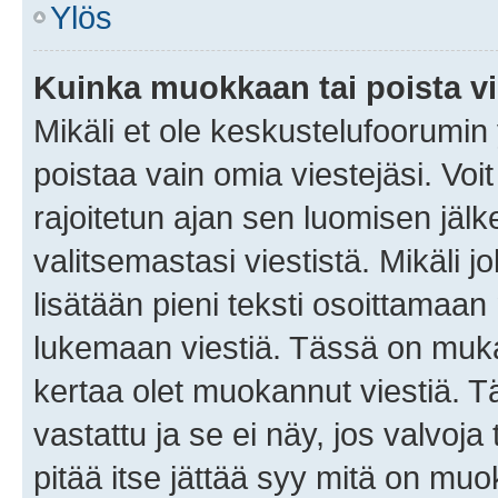
Ylös
Kuinka muokkaan tai poista vi
Mikäli et ole keskustelufoorumin y
poistaa vain omia viestejäsi. Voi
rajoitetun ajan sen luomisen jäl
valitsemastasi viestistä. Mikäli jo
lisätään pieni teksti osoittama
lukemaan viestiä. Tässä on mu
kertaa olet muokannut viestiä. Tä
vastattu ja se ei näy, jos valvoja
pitää itse jättää syy mitä on muo