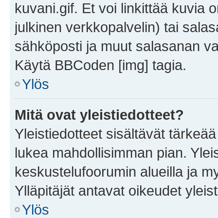
kuvani.gif. Et voi linkittää kuvia 
julkinen verkkopalvelin) tai sala
sähköposti ja muut salasanan vaa
Käytä BBCoden [img] tagia.
Ylös
Mitä ovat yleistiedotteet?
Yleistiedotteet sisältävät tärkeä
lukea mahdollisimman pian. Yleis
keskustelufoorumin alueilla ja m
Ylläpitäjät antavat oikeudet yleis
Ylös