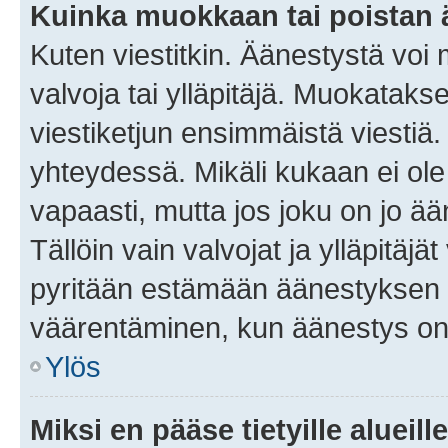
Kuinka muokkaan tai poistan
Kuten viestitkin. Äänestystä voi
valvoja tai ylläpitäjä. Muokatak
viestiketjun ensimmäistä viestiä
yhteydessä. Mikäli kukaan ei ol
vapaasti, mutta jos joku on jo ä
Tällöin vain valvojat ja ylläpitäjä
pyritään estämään äänestyksen 
väärentäminen, kun äänestys on
Ylös
Miksi en pääse tietyille alueill