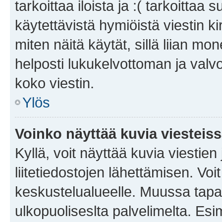
tarkoittaa iloista ja :( tarkoittaa 
käytettävistä hymiöistä viestin k
miten näitä käytät, sillä liian m
helposti lukukelvottoman ja valvo
koko viestin.
Ylös
Voinko näyttää kuvia viesteis
Kyllä, voit näyttää kuvia viestien 
liitetiedostojen lähettämisen. Vo
keskustelualueelle. Muussa tapa
ulkopuoliseslta palvelimelta. Es