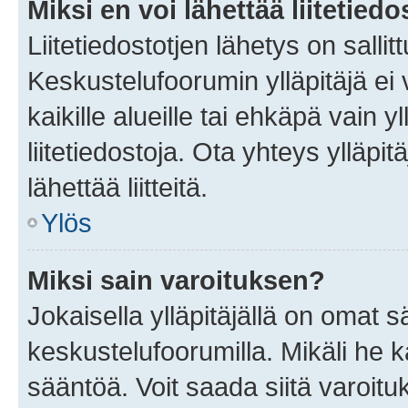
Miksi en voi lähettää liitetied
Liitetiedostotjen lähetys on sallit
Keskustelufoorumin ylläpitäjä ei v
kaikille alueille tai ehkäpä vain 
liitetiedostoja. Ota yhteys ylläpit
lähettää liitteitä.
Ylös
Miksi sain varoituksen?
Jokaisella ylläpitäjällä on omat 
keskustelufoorumilla. Mikäli he ka
sääntöä. Voit saada siitä varoi