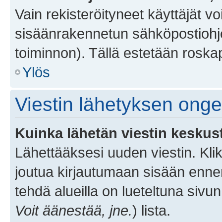
Vain rekisteröityneet käyttäjät v
sisäänrakennetun sähköpostiohjel
toiminnon). Tällä estetään roskap
Ylös
Viestin lähetyksen ong
Kuinka lähetän viestin keskus
Lähettääksesi uuden viestin. Kl
joutua kirjautumaan sisään ennen 
tehdä alueilla on lueteltuna sivun
Voit äänestää, jne.
) lista.