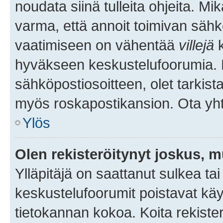
noudata siinä tulleita ohjeita. Mi
varma, että annoit toimivan sähk
vaatimiseen on vähentää
villejä
k
hyväkseen keskustelufoorumia. Mi
sähköpostiosoitteen, olet tarkista
myös roskapostikansion. Ota yhte
Ylös
Olen rekisteröitynyt joskus, 
Ylläpitäjä on saattanut sulkea ta
keskustelufoorumit poistavat k
tietokannan kokoa. Koita rekister