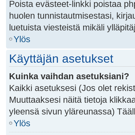
Poista evästeet-linkki poistaa p
huolen tunnistautmisestasi, kirja
luetuista viesteistä mikäli ylläpitä
Ylös
Käyttäjän asetukset
Kuinka vaihdan asetuksiani?
Kaikki asetuksesi (Jos olet rekist
Muuttaaksesi näitä tietoja klikka
yleensä sivun yläreunassa) Tääll
Ylös