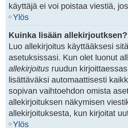
käyttäjä ei voi poistaa viestiä, jo
Ylös
Kuinka lisään allekirjoutksen?
Luo allekirjoitus käyttääksesi si
asetuksissasi. Kun olet luonut all
allekirjoitus
ruudun kirjoittaessasi
lisättäväksi automaattisesti kaikki
sopivan vaihtoehdon omista asetu
allekirjoituksen näkymisen viesti
allekirjoituksesta, kun kirjoitat uu
Ylös