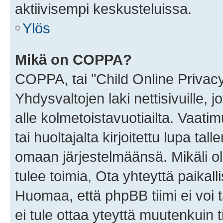
aktiivisempi keskusteluissa.
Ylös
Mikä on COPPA?
COPPA, tai "Child Online Privac
Yhdysvaltojen laki nettisivuille, 
alle kolmetoistavuotiailta. Vaa
tai huoltajalta kirjoitettu lupa ta
omaan järjestelmäänsä. Mikäli 
tulee toimia, Ota yhteyttä paika
Huomaa, että phpBB tiimi ei voi t
ei tule ottaa yteyttä muutenkuin t