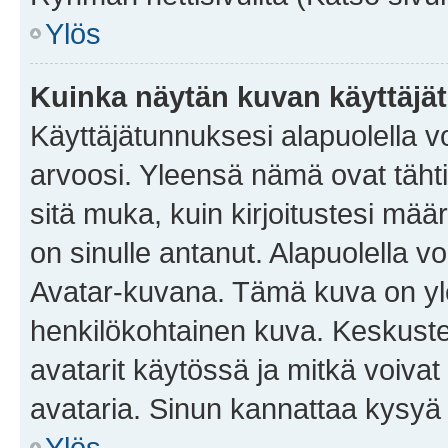
Ylös
Kuinka näytän kuvan käyttäjä
Käyttäjätunnuksesi alapuolella vo
arvoosi. Yleensä nämä ovat tähtiä 
sitä muka, kuin kirjoitustesi mää
on sinulle antanut. Alapuolella v
Avatar-kuvana. Tämä kuva on yle
henkilökohtainen kuva. Keskuste
avatarit käytössä ja mitkä voivat 
avataria. Sinun kannattaa kysyä yl
Ylös