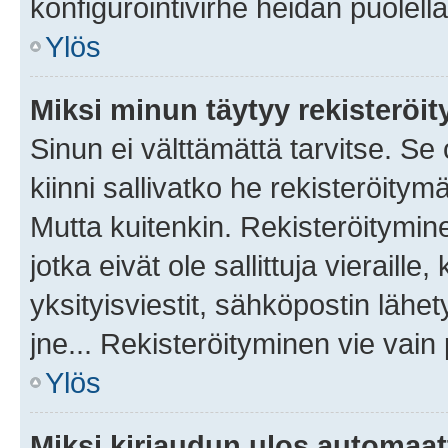
konfigurointivirhe heidän puolella
Ylös
Miksi minun täytyy rekisteröit
Sinun ei välttämättä tarvitse. Se
kiinni sallivatko he rekisteröitym
Mutta kuitenkin. Rekisteröitymine
jotka eivät ole sallittuja vierail
yksityisviestit, sähköpostin lähet
jne... Rekisteröityminen vie vain
Ylös
Miksi kirjaudun ulos automaat