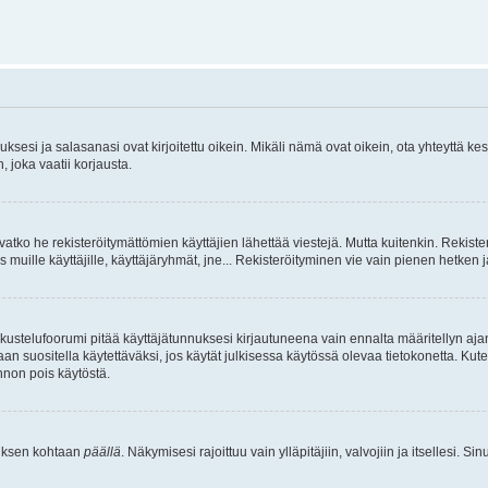
sesi ja salasanasi ovat kirjoitettu oikein. Mikäli nämä ovat oikein, ota yhteyttä ke
, joka vaatii korjausta.
ivatko he rekisteröitymättömien käyttäjien lähettää viestejä. Mutta kuitenkin. Rekister
s muille käyttäjille, käyttäjäryhmät, jne... Rekisteröityminen vie vain pienen hetken 
kustelufoorumi pitää käyttäjätunnuksesi kirjautuneena vain ennalta määritellyn ajan
an suositella käytettäväksi, jos käytät julkisessa käytössä olevaa tietokonetta. Kuten
innon pois käytöstä.
etuksen kohtaan
päällä
. Näkymisesi rajoittuu vain ylläpitäjiin, valvojiin ja itsellesi. S