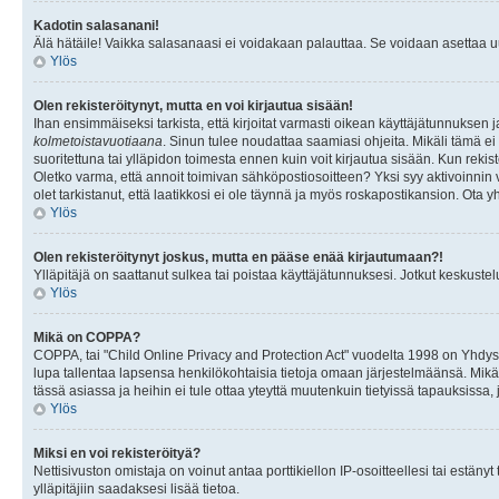
Kadotin salasanani!
Älä hätäile! Vaikka salasanaasi ei voidakaan palauttaa. Se voidaan asettaa 
Ylös
Olen rekisteröitynyt, mutta en voi kirjautua sisään!
Ihan ensimmäiseksi tarkista, että kirjoitat varmasti oikean käyttäjätunnukse
kolmetoistavuotiaana
. Sinun tulee noudattaa saamiasi ohjeita. Mikäli tämä ei 
suoritettuna tai ylläpidon toimesta ennen kuin voit kirjautua sisään. Kun rekiste
Oletko varma, että annoit toimivan sähköpostiosoitteen? Yksi syy aktivoinni
olet tarkistanut, että laatikkosi ei ole täynnä ja myös roskapostikansion. Ota yh
Ylös
Olen rekisteröitynyt joskus, mutta en pääse enää kirjautumaan?!
Ylläpitäjä on saattanut sulkea tai poistaa käyttäjätunnuksesi. Jotkut keskust
Ylös
Mikä on COPPA?
COPPA, tai "Child Online Privacy and Protection Act" vuodelta 1998 on Yhdysval
lupa tallentaa lapsensa henkilökohtaisia tietoja omaan järjestelmäänsä. Mikä
tässä asiassa ja heihin ei tule ottaa yteyttä muutenkuin tietyissä tapauksissa,
Ylös
Miksi en voi rekisteröityä?
Nettisivuston omistaja on voinut antaa porttikiellon IP-osoitteellesi tai estä
ylläpitäjiin saadaksesi lisää tietoa.