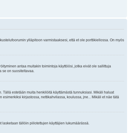
skustelufoorumin ylläpitoon varmistaaksesi, että et ole porttikiellossa. On myös
öityminen antaa muitakin toimintoja käyttöösi, jotka eivät ole sallittuja
ja se on suositeltavaa.
. Tällä estetään muita henkilöitä käyttämästä tunnuksiasi. Mikäli haluat
 esimerkiksi kirjastossa, nettikahvilassa, koulussa, jne... Mikäli et näe tätä
inut lasketaan tällöin piilotettujen käyttäjien lukumäärässä.