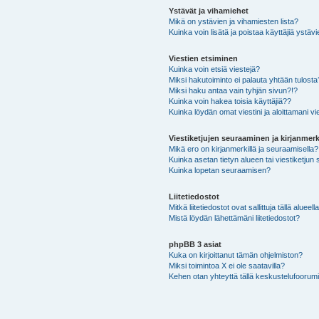
Ystävät ja vihamiehet
Mikä on ystävien ja vihamiesten lista?
Kuinka voin lisätä ja poistaa käyttäjiä ystävi
Viestien etsiminen
Kuinka voin etsiä viestejä?
Miksi hakutoiminto ei palauta yhtään tulosta
Miksi haku antaa vain tyhjän sivun?!?
Kuinka voin hakea toisia käyttäjiä??
Kuinka löydän omat viestini ja aloittamani vie
Viestiketjujen seuraaminen ja kirjanmerk
Mikä ero on kirjanmerkillä ja seuraamisella?
Kuinka asetan tietyn alueen tai viestiketjun
Kuinka lopetan seuraamisen?
Liitetiedostot
Mitkä liitetiedostot ovat sallittuja tällä alueell
Mistä löydän lähettämäni liitetiedostot?
phpBB 3 asiat
Kuka on kirjoittanut tämän ohjelmiston?
Miksi toimintoa X ei ole saatavilla?
Kehen otan yhteyttä tällä keskustelufoorumilla