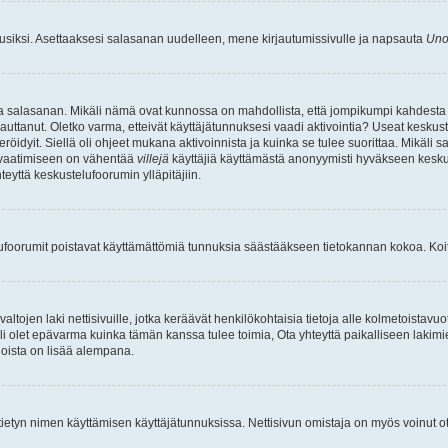
uusiksi. Asettaaksesi salasanan uudelleen, mene kirjautumissivulle ja napsauta
Uno
n ja salasanan. Mikäli nämä ovat kunnossa on mahdollista, että jompikumpi kahdesta
auttanut. Oletko varma, etteivät käyttäjätunnuksesi vaadi aktivointia? Useat keskustel
röidyit. Siellä oli ohjeet mukana aktivoinnista ja kuinka se tulee suorittaa. Mikäli s
n vaatimiseen on vähentää
villejä
käyttäjiä käyttämästä anonyymisti hyväkseen keskus
teyttä keskustelufoorumin ylläpitäjiin.
elufoorumit poistavat käyttämättömiä tunnuksia säästääkseen tietokannan kokoa. Koita
tojen laki nettisivuille, jotka keräävät henkilökohtaisia tietoja alle kolmetoistavuo
li olet epävarma kuinka tämän kanssa tulee toimia, Ota yhteyttä paikalliseen lakim
 joista on lisää alempana.
nyt tietyn nimen käyttämisen käyttäjätunnuksissa. Nettisivun omistaja on myös voinut