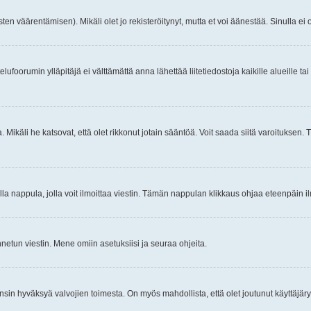
ten väärentämisen). Mikäli olet jo rekisteröitynyt, mutta et voi äänestää. Sinulla ei o
telufoorumin ylläpitäjä ei välttämättä anna lähettää liitetiedostoja kaikille alueille 
. Mikäli he katsovat, että olet rikkonut jotain sääntöä. Voit saada siitä varoituks
isi olla nappula, jolla voit ilmoittaa viestin. Tämän nappulan klikkaus ohjaa eteenpäin 
etun viestin. Mene omiin asetuksiisi ja seuraa ohjeita.
y ensin hyväksyä valvojien toimesta. On myös mahdollista, että olet joutunut käyttäjäry