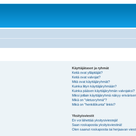
Käyttäjätasot ja ryhmät
Keitä ovat ylläpitäjät?
Keitä ovat valvojat?
Mitä ovat käyttäjäryhmät?
Kuinka liityn käyttäjäryhmään?
Kuinka pääsen käyttäjäryhmän valvojaksi?
Miksi joillain käyttäjäryhmä näkyy erivärise
Mikä on "oletusryhmä"?
Mikä on "henkilökunta" linkki?
Yksityisviestit
En voi lähettää yksitysiviestejä!
Saan roskapostia yksityisviestinä!
Olen saanut roskapostia tai herjaavan viesti