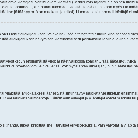
a vain omia viestejäsi. Voit muokata viestiäsi (Joskus vain rajoitetun ajan sen luom
okkauksen tapahtuneen, kun palaat lukemaan viestiä. Tässä on mukana myös lukumäärä
pitää itse jättää syy mitä on muokattu ja miksi). Huomaa, että normaali käyttäjä ei voi 
olet luonut allekirjoituksen. Voit valita
Lisää allekirjoitus
ruudun kirjoittaessasi viest
tää allekirjoituksen näkymisen viestikohtaisesti poistamalla rastin allekirjoituksesta,
aat viestiketjun ensimmäistä viestiä) näet valikossa kohdan
Lisää äänestys
. (Mikäl
aikki vaihtoehdot omille riveillensä. Voit myös antaa aikarajan, jolloin äänestys pä
 tai ylläpitäjä. Muokataksesi äänestystä sinun täytyy muokata viestiketjun ensimmäi
. Et voi muokata vaihtoehtoja. Tällöin vain valvojat ja ylläpitäjät voivat muokata 
 voisit nähdä, lukea, kirjoittaa, jne... tarvitset erityisoikeuksia. Vain valvojat ja ylläpi