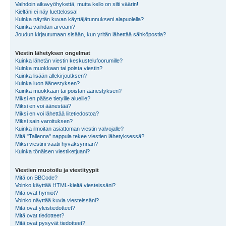
Vaihdoin aikavyöhykettä, mutta kello on silti väärin!
Kieltäni ei näy luettelossa!
Kuinka näytän kuvan käyttäjätunnukseni alapuolella?
Kuinka vaihdan arvoani?
Joudun kirjautumaan sisään, kun yritän lähettää sähköpostia?
Viestin lähetyksen ongelmat
Kuinka lähetän viestin keskustelufoorumille?
Kuinka muokkaan tai poista viestin?
Kuinka lisään allekirjoutksen?
Kuinka luon äänestyksen?
Kuinka muokkaan tai poistan äänestyksen?
Miksi en pääse tietyille alueille?
Miksi en voi äänestää?
Miksi en voi lähettää liitetiedostoa?
Miksi sain varoituksen?
Kuinka ilmoitan asiattoman viestin valvojalle?
Mitä "Tallenna" nappula tekee viestien lähetyksessä?
Miksi viestini vaatii hyväksynnän?
Kuinka tönäisen viestiketjuani?
Viestien muotoilu ja viestityypit
Mitä on BBCode?
Voinko käyttää HTML-kieltä viesteissäni?
Mitä ovat hymiöt?
Voinko näyttää kuvia viesteissäni?
Mitä ovat yleistiedotteet?
Mitä ovat tiedotteet?
Mitä ovat pysyvät tiedotteet?