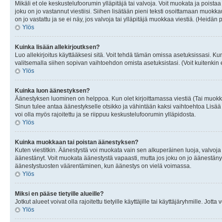
Mikäli et ole keskustelufoorumin ylläpitäjä tai valvoja. Voit muokata ja poista
joku on jo vastannut viestiisi. Siihen lisätään pieni teksti osoittamaan mu
on jo vastattu ja se ei näy, jos valvoja tai ylläpitäjä muokkaa viestiä. (Heidän 
Ylös
Kuinka lisään allekirjoutksen?
Luo allekirjoitus käyttääksesi sitä. Voit tehdä tämän omissa asetuksissasi. Kun 
valitsemalla siihen sopivan vaihtoehdon omista asetuksistasi. (Voit kuitenkin es
Ylös
Kuinka luon äänestyksen?
Äänestyksen luominen on helppoa. Kun olet kirjoittamassa viestiä (Tai muokk
Sinun tulee antaa äänestykselle otsikko ja vähintään kaksi vaihtoehtoa Lisää k
voi olla myös rajoitettu ja se riippuu keskustelufoorumin ylläpidosta.
Ylös
Kuinka muokkaan tai poistan äänestyksen?
Kuten viestitkin. Äänestystä voi muokata vain sen alkuperäinen luoja, valvoja
äänestänyt. Voit muokata äänestystä vapaasti, mutta jos joku on jo äänestänyt
äänestystuosten väärentäminen, kun äänestys on vielä voimassa.
Ylös
Miksi en pääse tietyille alueille?
Jotkut alueet voivat olla rajoitettu tietyille käyttäjille tai käyttäjäryhmille. Jotta
Ylös