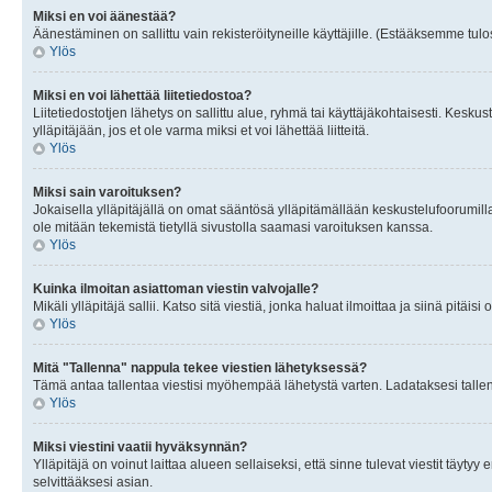
Miksi en voi äänestää?
Äänestäminen on sallittu vain rekisteröityneille käyttäjille. (Estääksemme tulos
Ylös
Miksi en voi lähettää liitetiedostoa?
Liitetiedostotjen lähetys on sallittu alue, ryhmä tai käyttäjäkohtaisesti. Keskus
ylläpitäjään, jos et ole varma miksi et voi lähettää liitteitä.
Ylös
Miksi sain varoituksen?
Jokaisella ylläpitäjällä on omat sääntösä ylläpitämällään keskustelufoorumilla
ole mitään tekemistä tietyllä sivustolla saamasi varoituksen kanssa.
Ylös
Kuinka ilmoitan asiattoman viestin valvojalle?
Mikäli ylläpitäjä sallii. Katso sitä viestiä, jonka haluat ilmoittaa ja siinä pitä
Ylös
Mitä "Tallenna" nappula tekee viestien lähetyksessä?
Tämä antaa tallentaa viestisi myöhempää lähetystä varten. Ladataksesi tallenn
Ylös
Miksi viestini vaatii hyväksynnän?
Ylläpitäjä on voinut laittaa alueen sellaiseksi, että sinne tulevat viestit täyty
selvittääksesi asian.