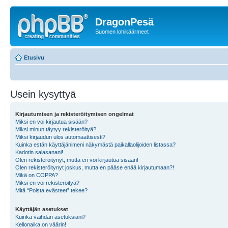
DragonPesä
Suomen lohikäärmeet
Etusivu
Usein kysyttyä
Kirjautumisen ja rekisteröitymisen ongelmat
Miksi en voi kirjautua sisään?
Miksi minun täytyy rekisteröityä?
Miksi kirjaudun ulos automaattisesti?
Kuinka estän käyttäjänimeni näkymästä paikallaolijoiden listassa?
Kadotin salasanani!
Olen rekisteröitynyt, mutta en voi kirjautua sisään!
Olen rekisteröitynyt joskus, mutta en pääse enää kirjautumaan?!
Mikä on COPPA?
Miksi en voi rekisteröityä?
Mitä “Poista evästeet” tekee?
Käyttäjän asetukset
Kuinka vaihdan asetuksiani?
Kellonaika on väärin!