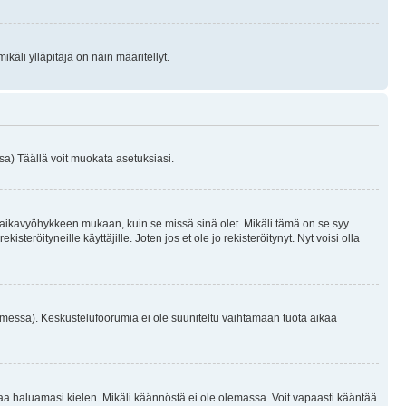
käli ylläpitäjä on näin määritellyt.
a) Täällä voit muokata asetuksiasi.
 aikavyöhykkeen mukaan, kuin se missä sinä olet. Mikäli tämä on se syy.
eröityneille käyttäjille. Joten jos et ole jo rekisteröitynyt. Nyt voisi olla
omessa). Keskustelufoorumia ei ole suuniteltu vaihtamaan tuota aikaa
sentaa haluamasi kielen. Mikäli käännöstä ei ole olemassa. Voit vapaasti kääntää