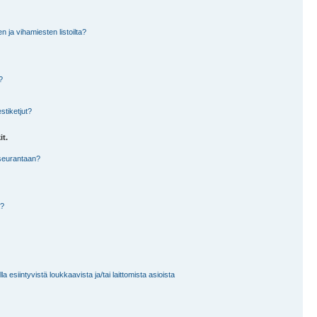
en ja vihamiesten listoilta?
?
stiketjut?
it.
 seurantaan?
a?
 esiintyvistä loukkaavista ja/tai laittomista asioista