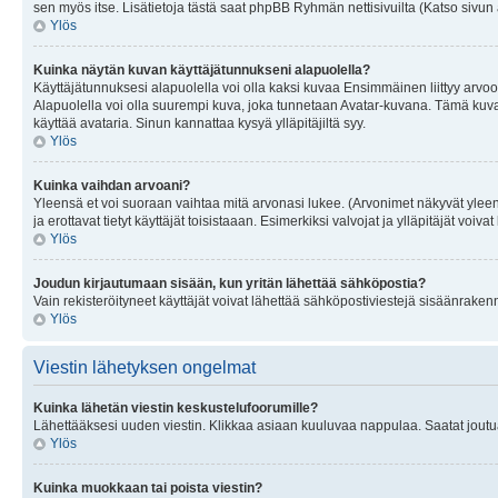
sen myös itse. Lisätietoja tästä saat phpBB Ryhmän nettisivuilta (Katso sivun 
Ylös
Kuinka näytän kuvan käyttäjätunnukseni alapuolella?
Käyttäjätunnuksesi alapuolella voi olla kaksi kuvaa Ensimmäinen liittyy arvoosi
Alapuolella voi olla suurempi kuva, joka tunnetaan Avatar-kuvana. Tämä kuva o
käyttää avataria. Sinun kannattaa kysyä ylläpitäjiltä syy.
Ylös
Kuinka vaihdan arvoani?
Yleensä et voi suoraan vaihtaa mitä arvonasi lukee. (Arvonimet näkyvät yleen
ja erottavat tietyt käyttäjät toisistaaan. Esimerkiksi valvojat ja ylläpitäjät v
Ylös
Joudun kirjautumaan sisään, kun yritän lähettää sähköpostia?
Vain rekisteröityneet käyttäjät voivat lähettää sähköpostiviestejä sisäänraken
Ylös
Viestin lähetyksen ongelmat
Kuinka lähetän viestin keskustelufoorumille?
Lähettääksesi uuden viestin. Klikkaa asiaan kuuluvaa nappulaa. Saatat joutua k
Ylös
Kuinka muokkaan tai poista viestin?