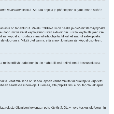
hdin salasanan
linkkiä. Seuraa ohjeita ja pääset pian kirjautumaan sisään.
 asiasta on tapahtunut. Mikäli COPPA-tuki on päällä ja
olet rekisteröitynyt alle
ufoorumit vaativat käyttäjätunnusten aktivoinnin uusilta käyttäjiltä joko itse
ait sähköpostia, noudata siinä tulleita ohjeita. Mikäli et saanut sähköpostia.
telufoorumia. Mikäli olet varma, että annoit toimivan sähköpostiosoitteen,
 rekisteröityä uudelleen ja ole mahdollisesti aktiivisempi keskusteluissa.
tiailta. Vaatimuksena on saada lapsen vanhemmilta tai huoltajalta kirjoitettu
ieheen saadaksesi neuvoja. Huomaa, että phpBB tiimi ei voi tarjota lakiapua
 ottaa rekisteröitymisen kokonaan pois käytöstä. Ota yhteys keskustelufoorumin