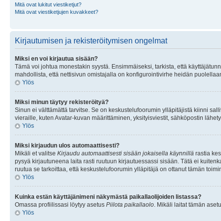
Mitä ovat lukitut viestiketjut?
Mitä ovat viestiketjujen kuvakkeet?
Kirjautumisen ja rekisteröitymisen ongelmat
Miksi en voi kirjautua sisään?
Tämä voi johtua monestakin syystä. Ensimmäiseksi, tarkista, että käyttäjätunnuk
mahdollista, että nettisivun omistajalla on konfigurointivirhe heidän puolellaan
Ylös
Miksi minun täytyy rekisteröityä?
Sinun ei välttämättä tarvitse. Se on keskustelufoorumin ylläpitäjistä kiinni sall
vieraille, kuten Avatar-kuvan määrittäminen, yksityisviestit, sähköpostin lähety
Ylös
Miksi kirjaudun ulos automaattisesti?
Mikäli et valitse
Kirjaudu automaattisesti sisään jokaisella käynnillä
rastia kes
pysyä kirjautuneena laita rasti ruutuun kirjautuessassi sisään. Tätä ei kuitenka
ruutua se tarkoittaa, että keskustelufoorumin ylläpitäjä on ottanut tämän toim
Ylös
Kuinka estän käyttäjänimeni näkymästä paikallaolijoiden listassa?
Omassa profiilissasi löytyy asetus
Piilota paikallaolo
. Mikäli laitat tämän as
Ylös