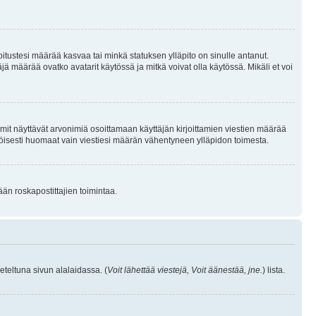
joitustesi määrää kasvaa tai minkä statuksen ylläpito on sinulle antanut.
 määrää ovatko avatarit käytössä ja mitkä voivat olla käytössä. Mikäli et voi
mit näyttävät arvonimiä osoittamaan käyttäjän kirjoittamien viestien määrää
ennäköisesti huomaat vain viestiesi määrän vähentyneen ylläpidon toimesta.
ään roskapostittajien toimintaa.
eteltuna sivun alalaidassa. (
Voit lähettää viestejä, Voit äänestää, jne.
) lista.