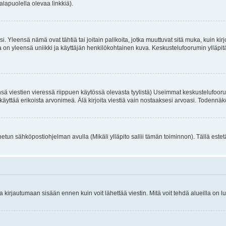
alapuolella olevaa linkkiä).
. Yleensä nämä ovat tähtiä tai joitain palikoita, jotka muuttuvat sitä muka, kuin kir
n yleensä uniikki ja käyttäjän henkilökohtainen kuva. Keskustelufoorumin ylläpitäjä
sä viestien vieressä riippuen käytössä olevasta tyylistä) Useimmat keskustelufooru
oivat käyttää erikoista arvonimeä. Älä kirjoita viestiä vain nostaaksesi arvoasi. Tod
netun sähköpostiohjelman avulla (Mikäli ylläpito sallii tämän toiminnon). Tällä estet
irjautumaan sisään ennen kuin voit lähettää viestin. Mitä voit tehdä alueilla on lu