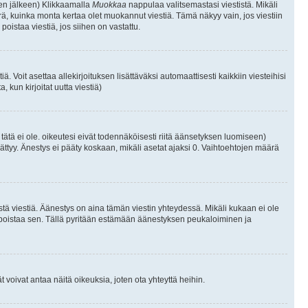
isen jälkeen) Klikkaamalla
Muokkaa
nappulaa valitsemastasi viestistä. Mikäli
, kuinka monta kertaa olet muokannut viestiä. Tämä näkyy vain, jos viestiin
poistaa viestiä, jos siihen on vastattu.
iä. Voit asettaa allekirjoituksen lisättäväksi automaattisesti kaikkiin viesteihisi
 kun kirjoitat uutta viestiä)
i tätä ei ole. oikeutesi eivät todennäköisesti riitä äänsetyksen luomiseen)
ättyy. Änestys ei pääty koskaan, mikäli asetat ajaksi 0. Vaihtoehtojen määrä
stä viestiä. Äänestys on aina tämän viestin yhteydessä. Mikäli kukaan ei ole
tai poistaa sen. Tällä pyritään estämään äänestyksen peukaloiminen ja
täjät voivat antaa näitä oikeuksia, joten ota yhteyttä heihin.