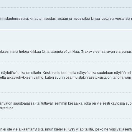
istautmisestasi, kirjautumisestasi sisään ja myös pitää kirjaa luetuista viesteistä mi
aksesi näitä tietoja klikkaa
Omat asetukset
Linkkiä. (Näkyy yleensä sivun yläreunass
 näytettävä aika on oikein. Keskustelufoorumilla näkyvä aika saatetaan näyttää eri
aikavyöhykkeen vaihto, kuten suurin osa muistakin asetuksista on tarjolla vain rekist
änvalon säästöajassa (tai tuttavallisemmin kesäaika, joka on yleisesti käytössä su
errattuna.
an ei ole vielä kääntänyt sitä sinun kielelle. Kysy ylläpitäjiltä, josko he voisivat a