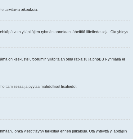
le tarvitavia oikeuksia.
tai ehkäpä vain ylläpitäjien ryhmän annetaan lähettää liitetiedostoja. Ota yhteys
en. Tämä on keskustelufoorumin ylläpitäjän oma ratkaisu ja phpBB Ryhmällä ei
ilmoittamisessa ja pyytää mahdolliset lisätiedot.
hmään, jonka viestit täytyy tarkistaa ennen julkaisua. Ota yhteyttä ylläpitäjiin