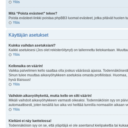
Ylös
Mitä “Poista evästeet” tekee?
Poista evästeet-linkki poistaa phpBB3 luomat evästeet, jotka pitävät huolen tunn
Ylös
Käyttäjän asetukset
Kuinka vaihdan asetuksiani?
Kaikki asetuksesi (Jos olet rekisteröitynyt) on tallennettu tietokantaan. Muutta
Ylös
Kellonaika on väärin!
Vaikka palvelimen kello saattaa olla joskus väärässä ajassa. Todennäköisesti
Sinun tulee muuttaa aikavyöhykkeen asetuksia omasta profiilistasi. Huomaa, että 
hyvä tilaisuus!
Ylös
Vaihdoin aikavyöhykettä, mutta kello on silti väärin!
Mikäli vaihdoit aikavyöhykkeen varmasti oikeaksi. Todennäköisin syy on päiv
automaattisesti, joten kesällä tuo aika voi heittää tunnilla normaaliin aikaan v
Ylös
Kieltäni ei näy luettelossa!
Todennäköisin syy on se, että yläpitäjä ei ole asentanut kielipakettia tai kuka