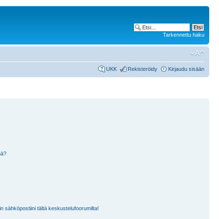
Tarkennettu haku
UKK
Rekisteröidy
Kirjaudu sisään
nä?
n sähköpostiini tältä keskustelufoorumilta!