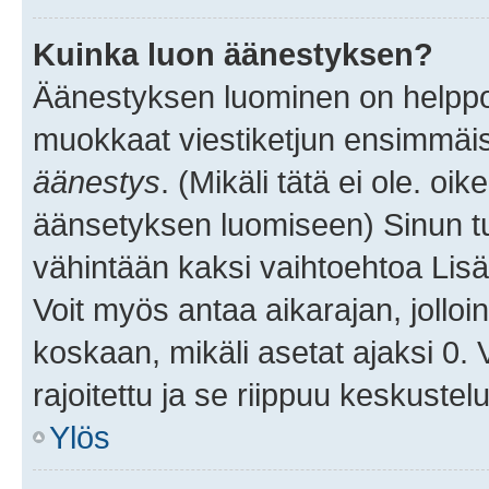
Kuinka luon äänestyksen?
Äänestyksen luominen on helppoa.
muokkaat viestiketjun ensimmäis
äänestys
. (Mikäli tätä ei ole. oik
äänsetyksen luomiseen) Sinun tu
vähintään kaksi vaihtoehtoa Lisää
Voit myös antaa aikarajan, jolloi
koskaan, mikäli asetat ajaksi 0.
rajoitettu ja se riippuu keskustel
Ylös