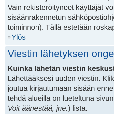
Vain rekisteröityneet käyttäjät v
sisäänrakennetun sähköpostiohjel
toiminnon). Tällä estetään roskap
Ylös
Viestin lähetyksen ong
Kuinka lähetän viestin keskus
Lähettääksesi uuden viestin. Kl
joutua kirjautumaan sisään ennen 
tehdä alueilla on lueteltuna sivun
Voit äänestää, jne.
) lista.