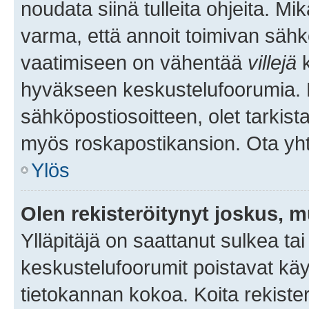
noudata siinä tulleita ohjeita. Mi
varma, että annoit toimivan sähk
vaatimiseen on vähentää
villejä
k
hyväkseen keskustelufoorumia. Mi
sähköpostiosoitteen, olet tarkista
myös roskapostikansion. Ota yhte
Ylös
Olen rekisteröitynyt joskus, 
Ylläpitäjä on saattanut sulkea ta
keskustelufoorumit poistavat k
tietokannan kokoa. Koita rekister