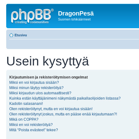
DragonPesä
Suomen lohikäärmeet
Etusivu
Usein kysyttyä
Kirjautumisen ja rekisteröitymisen ongelmat
Miksi en voi kirjautua sisään?
Miksi minun täytyy rekisteröityä?
Miksi kirjaudun ulos automaattisesti?
Kuinka estän käyttäjänimeni näkymästä paikallaolijoiden listassa?
Kadotin salasanani!
Olen rekisteröitynyt, mutta en voi kirjautua sisään!
Olen rekisteröitynyt joskus, mutta en pääse enää kirjautumaan?!
Mikä on COPPA?
Miksi en voi rekisteröityä?
Mitä “Poista evästeet” tekee?