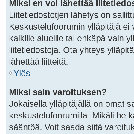
Miksi en voi lähettää liitetied
Liitetiedostotjen lähetys on sallit
Keskustelufoorumin ylläpitäjä ei v
kaikille alueille tai ehkäpä vain 
liitetiedostoja. Ota yhteys ylläpit
lähettää liitteitä.
Ylös
Miksi sain varoituksen?
Jokaisella ylläpitäjällä on omat 
keskustelufoorumilla. Mikäli he ka
sääntöä. Voit saada siitä varoi