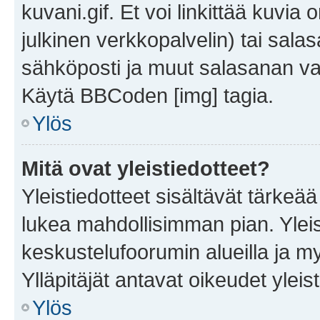
kuvani.gif. Et voi linkittää kuvia 
julkinen verkkopalvelin) tai sala
sähköposti ja muut salasanan vaa
Käytä BBCoden [img] tagia.
Ylös
Mitä ovat yleistiedotteet?
Yleistiedotteet sisältävät tärkeä
lukea mahdollisimman pian. Yleis
keskustelufoorumin alueilla ja m
Ylläpitäjät antavat oikeudet yleis
Ylös