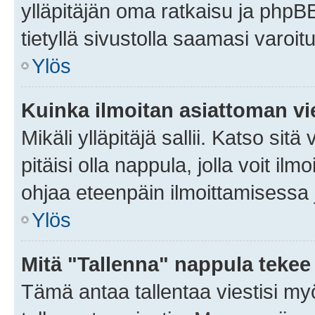
ylläpitäjän oma ratkaisu ja phpB
tietyllä sivustolla saamasi varoi
Ylös
Kuinka ilmoitan asiattoman vie
Mikäli ylläpitäjä sallii. Katso sitä
pitäisi olla nappula, jolla voit i
ohjaa eteenpäin ilmoittamisessa j
Ylös
Mitä "Tallenna" nappula tekee
Tämä antaa tallentaa viestisi m