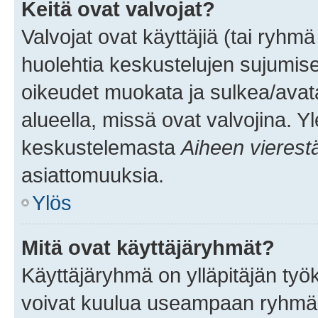
Keitä ovat valvojat?
Valvojat ovat käyttäjiä (tai ryhmä
huolehtia keskustelujen sujumise
oikeudet muokata ja sulkea/avata, 
alueella, missä ovat valvojina. Y
keskustelemasta
Aiheen vierest
asiattomuuksia.
Ylös
Mitä ovat käyttäjäryhmät?
Käyttäjäryhmä on ylläpitäjän työka
voivat kuulua useampaan ryhmään