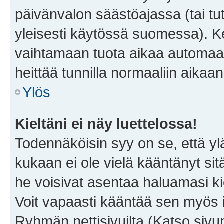
päivänvalon säästöajassa (tai tu
yleisesti käytössä suomessa). Ke
vaihtamaan tuota aikaa automaatti
heittää tunnilla normaaliin aikaan
Ylös
Kieltäni ei näy luettelossa!
Todennäköisin syy on se, että yläp
kukaan ei ole vielä kääntänyt sitä 
he voisivat asentaa haluamasi ki
Voit vapaasti kääntää sen myös i
Ryhmän nettisivuilta (Katso sivun