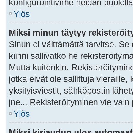
konfigurointivirhe heidän puolella
Ylös
Miksi minun täytyy rekisteröit
Sinun ei välttämättä tarvitse. Se
kiinni sallivatko he rekisteröitym
Mutta kuitenkin. Rekisteröitymine
jotka eivät ole sallittuja vierail
yksityisviestit, sähköpostin lähet
jne... Rekisteröityminen vie vain
Ylös
Miksi kirjaudun ulos automaat