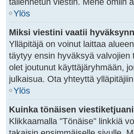
tallennetun viestin. Mene omiin a
Ylös
Miksi viestini vaatii hyväksyn
Ylläpitäjä on voinut laittaa alueen
täytyy ensin hyväksyä valvojien 
olet joutunut käyttäjäryhmään, jo
julkaisua. Ota yhteyttä ylläpitäjii
Ylös
Kuinka tönäisen viestiketjuan
Klikkaamalla "Tönäise" linkkiä voi
takaisin ensimmäiselle sivulle. M