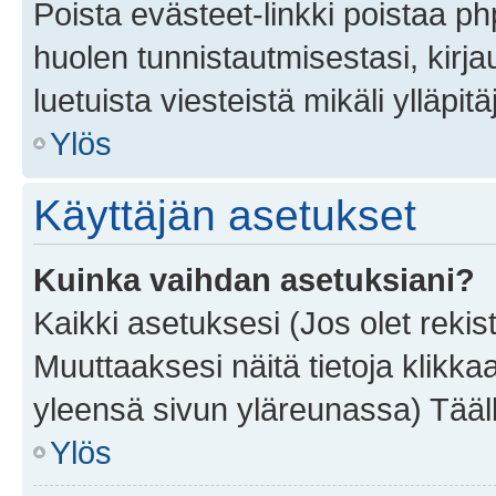
Poista evästeet-linkki poistaa p
huolen tunnistautmisestasi, kirja
luetuista viesteistä mikäli ylläpitä
Ylös
Käyttäjän asetukset
Kuinka vaihdan asetuksiani?
Kaikki asetuksesi (Jos olet rekist
Muuttaaksesi näitä tietoja klikka
yleensä sivun yläreunassa) Tääll
Ylös