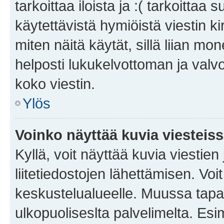
tarkoittaa iloista ja :( tarkoittaa 
käytettävistä hymiöistä viestin k
miten näitä käytät, sillä liian m
helposti lukukelvottoman ja valvo
koko viestin.
Ylös
Voinko näyttää kuvia viesteis
Kyllä, voit näyttää kuvia viestien 
liitetiedostojen lähettämisen. Vo
keskustelualueelle. Muussa tapa
ulkopuoliseslta palvelimelta. Es