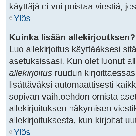
käyttäjä ei voi poistaa viestiä, jo
Ylös
Kuinka lisään allekirjoutksen?
Luo allekirjoitus käyttääksesi si
asetuksissasi. Kun olet luonut all
allekirjoitus
ruudun kirjoittaessasi
lisättäväksi automaattisesti kaikki
sopivan vaihtoehdon omista asetu
allekirjoituksen näkymisen viesti
allekirjoituksesta, kun kirjoitat uu
Ylös