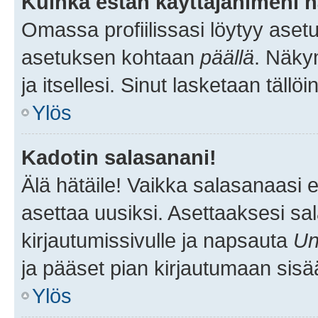
Kuinka estän käyttäjänimeni n
Omassa profiilissasi löytyy aset
asetuksen kohtaan
päällä
. Näkym
ja itsellesi. Sinut lasketaan tällö
Ylös
Kadotin salasanani!
Älä hätäile! Vaikka salasanaasi 
asettaa uusiksi. Asettaaksesi s
kirjautumissivulle ja napsauta
Un
ja pääset pian kirjautumaan sisä
Ylös