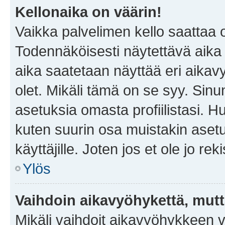
Kellonaika on väärin!
Vaikka palvelimen kello saattaa 
Todennäköisesti näytettävä aika
aika saatetaan näyttää eri aika
olet. Mikäli tämä on se syy. Si
asetuksia omasta profiilistasi. 
kuten suurin osa muistakin asetuks
käyttäjille. Joten jos et ole jo rek
Ylös
Vaihdoin aikavyöhykettä, mutta 
Mikäli vaihdoit aikavyöhykkeen 