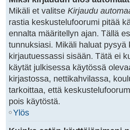
Mikäli et valitse
Kirjaudu automaat
rastia keskustelufoorumi pitää k
ennalta määritellyn ajan. Tällä e
tunnuksiasi. Mikäli haluat pysyä 
kirjautuessassi sisään. Tätä ei k
käytät julkisessa käytössä oleva
kirjastossa, nettikahvilassa, koul
tarkoittaa, että keskustelufoorum
pois käytöstä.
Ylös