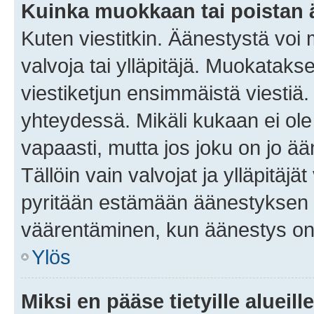
Kuinka muokkaan tai poistan
Kuten viestitkin. Äänestystä voi
valvoja tai ylläpitäjä. Muokatak
viestiketjun ensimmäistä viestiä
yhteydessä. Mikäli kukaan ei ol
vapaasti, mutta jos joku on jo ä
Tällöin vain valvojat ja ylläpitäjä
pyritään estämään äänestyksen 
väärentäminen, kun äänestys on
Ylös
Miksi en pääse tietyille alueill