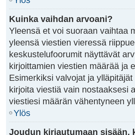
Kuinka vaihdan arvoani?
Yleensä et voi suoraan vaihtaa 
yleensä viestien vieressä riippu
keskustelufoorumit näyttävät ar
kirjoittamien viestien määrää ja er
Esimerkiksi valvojat ja ylläpitäjä
kirjoita viestiä vain nostaakses
viestiesi määrän vähentyneen yl
Ylös
Joudun kirjautumaan sisään, k