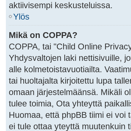
aktiivisempi keskusteluissa.
Ylös
Mikä on COPPA?
COPPA, tai "Child Online Privac
Yhdysvaltojen laki nettisivuille, 
alle kolmetoistavuotiailta. Vaa
tai huoltajalta kirjoitettu lupa ta
omaan järjestelmäänsä. Mikäli 
tulee toimia, Ota yhteyttä paika
Huomaa, että phpBB tiimi ei voi t
ei tule ottaa yteyttä muutenkuin t