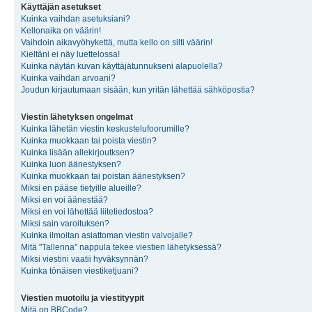
Käyttäjän asetukset
Kuinka vaihdan asetuksiani?
Kellonaika on väärin!
Vaihdoin aikavyöhykettä, mutta kello on silti väärin!
Kieltäni ei näy luettelossa!
Kuinka näytän kuvan käyttäjätunnukseni alapuolella?
Kuinka vaihdan arvoani?
Joudun kirjautumaan sisään, kun yritän lähettää sähköpostia?
Viestin lähetyksen ongelmat
Kuinka lähetän viestin keskustelufoorumille?
Kuinka muokkaan tai poista viestin?
Kuinka lisään allekirjoutksen?
Kuinka luon äänestyksen?
Kuinka muokkaan tai poistan äänestyksen?
Miksi en pääse tietyille alueille?
Miksi en voi äänestää?
Miksi en voi lähettää liitetiedostoa?
Miksi sain varoituksen?
Kuinka ilmoitan asiattoman viestin valvojalle?
Mitä "Tallenna" nappula tekee viestien lähetyksessä?
Miksi viestini vaatii hyväksynnän?
Kuinka tönäisen viestiketjuani?
Viestien muotoilu ja viestityypit
Mitä on BBCode?