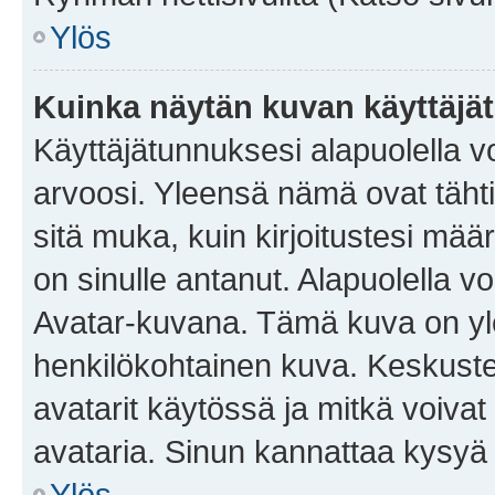
Ylös
Kuinka näytän kuvan käyttäjä
Käyttäjätunnuksesi alapuolella vo
arvoosi. Yleensä nämä ovat tähtiä 
sitä muka, kuin kirjoitustesi mää
on sinulle antanut. Alapuolella v
Avatar-kuvana. Tämä kuva on yle
henkilökohtainen kuva. Keskuste
avatarit käytössä ja mitkä voivat 
avataria. Sinun kannattaa kysyä yl
Ylös