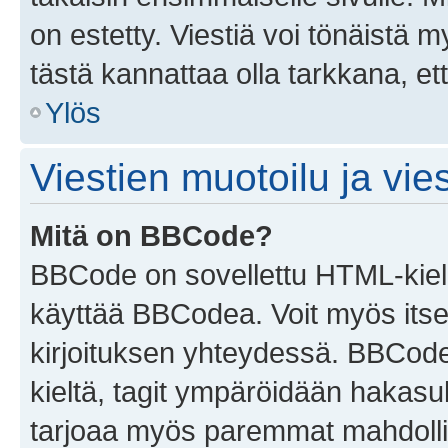
on estetty. Viestiä voi tönäistä m
tästä kannattaa olla tarkkana, e
Ylös
Viestien muotoilu ja vies
Mitä on BBCode?
BBCode on sovellettu HTML-kieles
käyttää BBCodea. Voit myös itse
kirjoituksen yhteydessä. BBCode 
kieltä, tagit ympäröidään hakasului
tarjoaa myös paremmat mahdollis