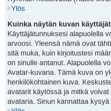
Ylös
Kuinka näytän kuvan käyttäjä
Käyttäjätunnuksesi alapuolella vo
arvoosi. Yleensä nämä ovat tähtiä 
sitä muka, kuin kirjoitustesi mää
on sinulle antanut. Alapuolella v
Avatar-kuvana. Tämä kuva on yle
henkilökohtainen kuva. Keskuste
avatarit käytössä ja mitkä voivat 
avataria. Sinun kannattaa kysyä yl
Ylös