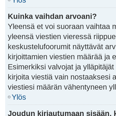
Kuinka vaihdan arvoani?
Yleensä et voi suoraan vaihtaa 
yleensä viestien vieressä riippu
keskustelufoorumit näyttävät ar
kirjoittamien viestien määrää ja er
Esimerkiksi valvojat ja ylläpitäjä
kirjoita viestiä vain nostaakses
viestiesi määrän vähentyneen yl
Ylös
Joudun kirjautumaan sisään, k