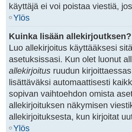
käyttäjä ei voi poistaa viestiä, jo
Ylös
Kuinka lisään allekirjoutksen?
Luo allekirjoitus käyttääksesi si
asetuksissasi. Kun olet luonut all
allekirjoitus
ruudun kirjoittaessasi
lisättäväksi automaattisesti kaikki
sopivan vaihtoehdon omista asetu
allekirjoituksen näkymisen viesti
allekirjoituksesta, kun kirjoitat uu
Ylös