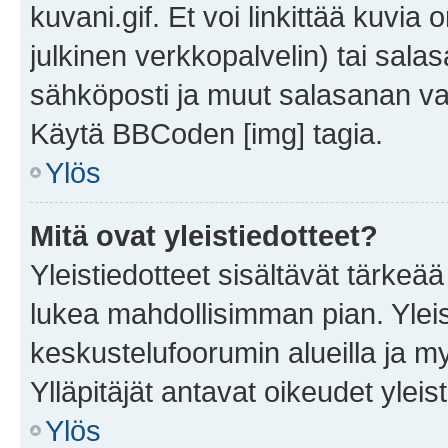
kuvani.gif. Et voi linkittää kuvia 
julkinen verkkopalvelin) tai sala
sähköposti ja muut salasanan vaa
Käytä BBCoden [img] tagia.
Ylös
Mitä ovat yleistiedotteet?
Yleistiedotteet sisältävät tärkeä
lukea mahdollisimman pian. Yleis
keskustelufoorumin alueilla ja m
Ylläpitäjät antavat oikeudet yleis
Ylös