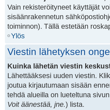
Vain rekisteröityneet käyttäjät v
sisäänrakennetun sähköpostiohjel
toiminnon). Tällä estetään roskap
Ylös
Viestin lähetyksen ong
Kuinka lähetän viestin keskus
Lähettääksesi uuden viestin. Kl
joutua kirjautumaan sisään ennen 
tehdä alueilla on lueteltuna sivun
Voit äänestää, jne.
) lista.