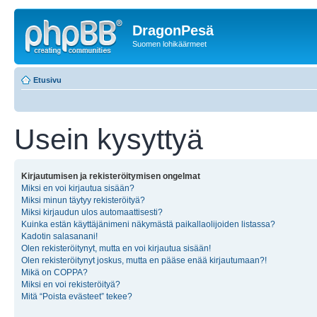
DragonPesä
Suomen lohikäärmeet
Etusivu
Usein kysyttyä
Kirjautumisen ja rekisteröitymisen ongelmat
Miksi en voi kirjautua sisään?
Miksi minun täytyy rekisteröityä?
Miksi kirjaudun ulos automaattisesti?
Kuinka estän käyttäjänimeni näkymästä paikallaolijoiden listassa?
Kadotin salasanani!
Olen rekisteröitynyt, mutta en voi kirjautua sisään!
Olen rekisteröitynyt joskus, mutta en pääse enää kirjautumaan?!
Mikä on COPPA?
Miksi en voi rekisteröityä?
Mitä “Poista evästeet” tekee?