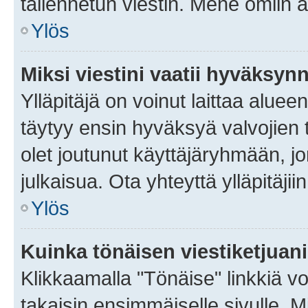
tallennetun viestin. Mene omiin a
Ylös
Miksi viestini vaatii hyväksyn
Ylläpitäjä on voinut laittaa alueen
täytyy ensin hyväksyä valvojien 
olet joutunut käyttäjäryhmään, jo
julkaisua. Ota yhteyttä ylläpitäjii
Ylös
Kuinka tönäisen viestiketjuan
Klikkaamalla "Tönäise" linkkiä voi
takaisin ensimmäiselle sivulle. M