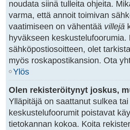
noudata siinä tulleita ohjeita. Mi
varma, että annoit toimivan sähk
vaatimiseen on vähentää
villejä
k
hyväkseen keskustelufoorumia. Mi
sähköpostiosoitteen, olet tarkista
myös roskapostikansion. Ota yhte
Ylös
Olen rekisteröitynyt joskus, 
Ylläpitäjä on saattanut sulkea ta
keskustelufoorumit poistavat k
tietokannan kokoa. Koita rekister