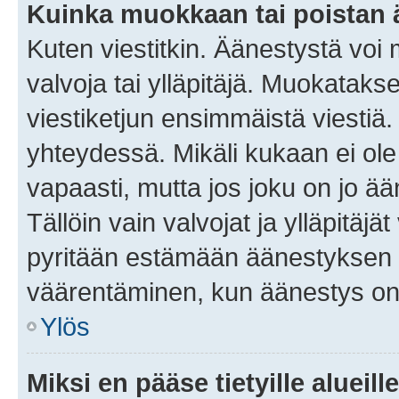
Kuinka muokkaan tai poistan
Kuten viestitkin. Äänestystä voi
valvoja tai ylläpitäjä. Muokatak
viestiketjun ensimmäistä viestiä
yhteydessä. Mikäli kukaan ei ol
vapaasti, mutta jos joku on jo ä
Tällöin vain valvojat ja ylläpitäjä
pyritään estämään äänestyksen 
väärentäminen, kun äänestys on
Ylös
Miksi en pääse tietyille alueill