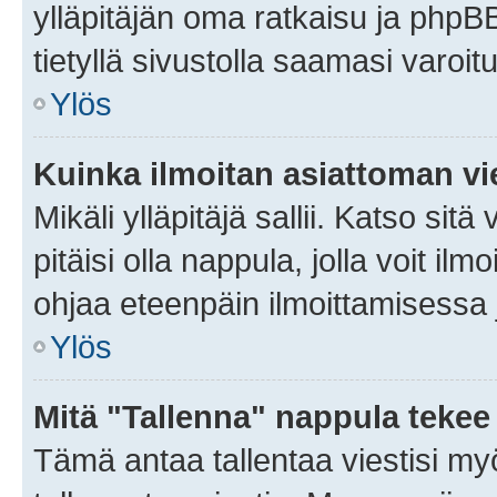
ylläpitäjän oma ratkaisu ja phpB
tietyllä sivustolla saamasi varoi
Ylös
Kuinka ilmoitan asiattoman vie
Mikäli ylläpitäjä sallii. Katso sitä
pitäisi olla nappula, jolla voit i
ohjaa eteenpäin ilmoittamisessa j
Ylös
Mitä "Tallenna" nappula tekee
Tämä antaa tallentaa viestisi m