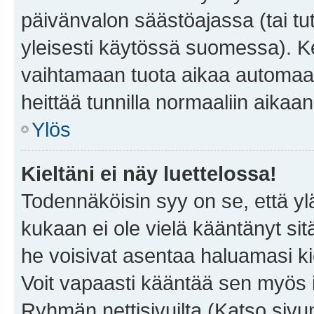
päivänvalon säästöajassa (tai tu
yleisesti käytössä suomessa). Ke
vaihtamaan tuota aikaa automaatti
heittää tunnilla normaaliin aikaan
Ylös
Kieltäni ei näy luettelossa!
Todennäköisin syy on se, että yläp
kukaan ei ole vielä kääntänyt sitä 
he voisivat asentaa haluamasi ki
Voit vapaasti kääntää sen myös i
Ryhmän nettisivuilta (Katso sivun