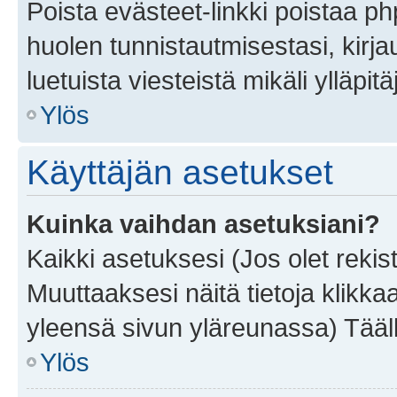
Poista evästeet-linkki poistaa p
huolen tunnistautmisestasi, kirja
luetuista viesteistä mikäli ylläpitä
Ylös
Käyttäjän asetukset
Kuinka vaihdan asetuksiani?
Kaikki asetuksesi (Jos olet rekist
Muuttaaksesi näitä tietoja klikka
yleensä sivun yläreunassa) Tääll
Ylös