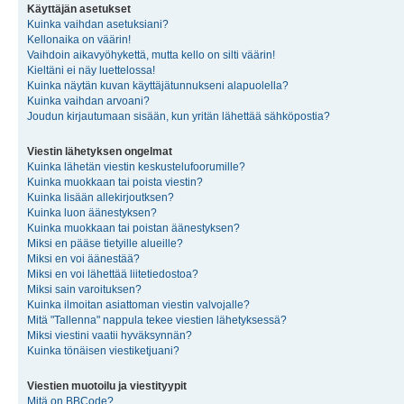
Käyttäjän asetukset
Kuinka vaihdan asetuksiani?
Kellonaika on väärin!
Vaihdoin aikavyöhykettä, mutta kello on silti väärin!
Kieltäni ei näy luettelossa!
Kuinka näytän kuvan käyttäjätunnukseni alapuolella?
Kuinka vaihdan arvoani?
Joudun kirjautumaan sisään, kun yritän lähettää sähköpostia?
Viestin lähetyksen ongelmat
Kuinka lähetän viestin keskustelufoorumille?
Kuinka muokkaan tai poista viestin?
Kuinka lisään allekirjoutksen?
Kuinka luon äänestyksen?
Kuinka muokkaan tai poistan äänestyksen?
Miksi en pääse tietyille alueille?
Miksi en voi äänestää?
Miksi en voi lähettää liitetiedostoa?
Miksi sain varoituksen?
Kuinka ilmoitan asiattoman viestin valvojalle?
Mitä "Tallenna" nappula tekee viestien lähetyksessä?
Miksi viestini vaatii hyväksynnän?
Kuinka tönäisen viestiketjuani?
Viestien muotoilu ja viestityypit
Mitä on BBCode?