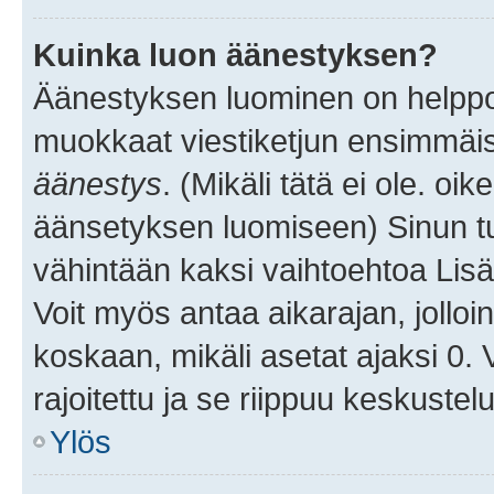
Kuinka luon äänestyksen?
Äänestyksen luominen on helppoa.
muokkaat viestiketjun ensimmäis
äänestys
. (Mikäli tätä ei ole. oik
äänsetyksen luomiseen) Sinun tu
vähintään kaksi vaihtoehtoa Lisää
Voit myös antaa aikarajan, jolloi
koskaan, mikäli asetat ajaksi 0.
rajoitettu ja se riippuu keskustel
Ylös