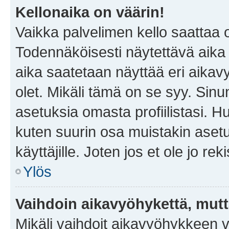
Kellonaika on väärin!
Vaikka palvelimen kello saattaa 
Todennäköisesti näytettävä aika
aika saatetaan näyttää eri aika
olet. Mikäli tämä on se syy. Si
asetuksia omasta profiilistasi. 
kuten suurin osa muistakin asetuks
käyttäjille. Joten jos et ole jo rek
Ylös
Vaihdoin aikavyöhykettä, mutta 
Mikäli vaihdoit aikavyöhykkeen 