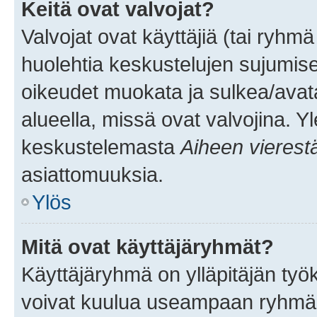
Keitä ovat valvojat?
Valvojat ovat käyttäjiä (tai ryhmä
huolehtia keskustelujen sujumise
oikeudet muokata ja sulkea/avata, 
alueella, missä ovat valvojina. Y
keskustelemasta
Aiheen vierest
asiattomuuksia.
Ylös
Mitä ovat käyttäjäryhmät?
Käyttäjäryhmä on ylläpitäjän työka
voivat kuulua useampaan ryhmään