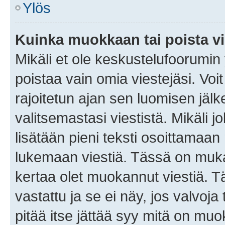
Ylös
Kuinka muokkaan tai poista vi
Mikäli et ole keskustelufoorumin y
poistaa vain omia viestejäsi. Voi
rajoitetun ajan sen luomisen jäl
valitsemastasi viestistä. Mikäli jo
lisätään pieni teksti osoittama
lukemaan viestiä. Tässä on mu
kertaa olet muokannut viestiä. Tä
vastattu ja se ei näy, jos valvoja
pitää itse jättää syy mitä on muo