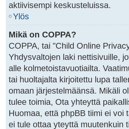
aktiivisempi keskusteluissa.
Ylös
Mikä on COPPA?
COPPA, tai "Child Online Privac
Yhdysvaltojen laki nettisivuille, 
alle kolmetoistavuotiailta. Vaa
tai huoltajalta kirjoitettu lupa ta
omaan järjestelmäänsä. Mikäli 
tulee toimia, Ota yhteyttä paika
Huomaa, että phpBB tiimi ei voi t
ei tule ottaa yteyttä muutenkuin t