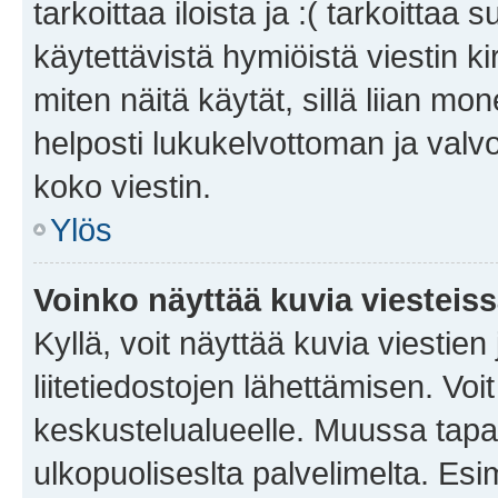
tarkoittaa iloista ja :( tarkoittaa 
käytettävistä hymiöistä viestin k
miten näitä käytät, sillä liian m
helposti lukukelvottoman ja valvo
koko viestin.
Ylös
Voinko näyttää kuvia viesteis
Kyllä, voit näyttää kuvia viestien 
liitetiedostojen lähettämisen. Vo
keskustelualueelle. Muussa tapa
ulkopuoliseslta palvelimelta. Es