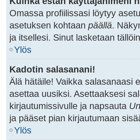
Kuinka estän käyttäjänimeni n
Omassa profiilissasi löytyy aset
asetuksen kohtaan
päällä
. Näkym
ja itsellesi. Sinut lasketaan tällö
Ylös
Kadotin salasanani!
Älä hätäile! Vaikka salasanaasi 
asettaa uusiksi. Asettaaksesi s
kirjautumissivulle ja napsauta
Un
ja pääset pian kirjautumaan sisä
Ylös