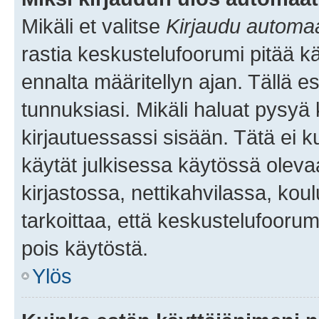
Mikäli et valitse
Kirjaudu automaat
rastia keskustelufoorumi pitää k
ennalta määritellyn ajan. Tällä e
tunnuksiasi. Mikäli haluat pysyä 
kirjautuessassi sisään. Tätä ei k
käytät julkisessa käytössä oleva
kirjastossa, nettikahvilassa, koul
tarkoittaa, että keskustelufoorum
pois käytöstä.
Ylös