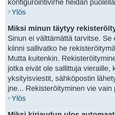
konfigurointivirhe heidän puolella
Ylös
Miksi minun täytyy rekisteröit
Sinun ei välttämättä tarvitse. Se
kiinni sallivatko he rekisteröitym
Mutta kuitenkin. Rekisteröitymine
jotka eivät ole sallittuja vierail
yksityisviestit, sähköpostin lähet
jne... Rekisteröityminen vie vain
Ylös
Miksi kirjaudun ulos automaat