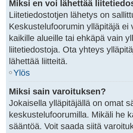
Miksi en voi lähettää liitetied
Liitetiedostotjen lähetys on sallit
Keskustelufoorumin ylläpitäjä ei v
kaikille alueille tai ehkäpä vain 
liitetiedostoja. Ota yhteys ylläpit
lähettää liitteitä.
Ylös
Miksi sain varoituksen?
Jokaisella ylläpitäjällä on omat 
keskustelufoorumilla. Mikäli he ka
sääntöä. Voit saada siitä varoi