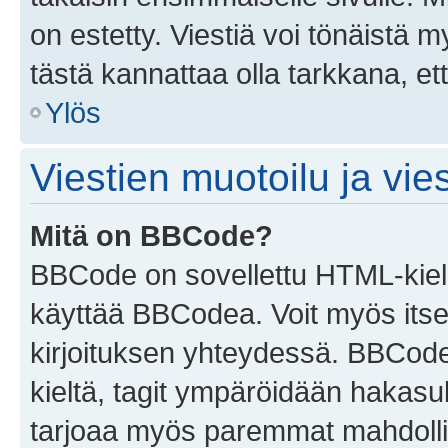
on estetty. Viestiä voi tönäistä m
tästä kannattaa olla tarkkana, e
Ylös
Viestien muotoilu ja vies
Mitä on BBCode?
BBCode on sovellettu HTML-kieles
käyttää BBCodea. Voit myös itse
kirjoituksen yhteydessä. BBCode 
kieltä, tagit ympäröidään hakasului
tarjoaa myös paremmat mahdollis