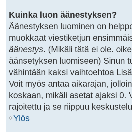
Kuinka luon äänestyksen?
Äänestyksen luominen on helppoa.
muokkaat viestiketjun ensimmäis
äänestys
. (Mikäli tätä ei ole. oik
äänsetyksen luomiseen) Sinun tu
vähintään kaksi vaihtoehtoa Lisää
Voit myös antaa aikarajan, jolloi
koskaan, mikäli asetat ajaksi 0.
rajoitettu ja se riippuu keskustel
Ylös