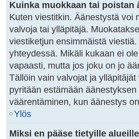
Kuinka muokkaan tai poistan
Kuten viestitkin. Äänestystä voi
valvoja tai ylläpitäjä. Muokatak
viestiketjun ensimmäistä viestiä
yhteydessä. Mikäli kukaan ei ol
vapaasti, mutta jos joku on jo ä
Tällöin vain valvojat ja ylläpitäjä
pyritään estämään äänestyksen 
väärentäminen, kun äänestys on
Ylös
Miksi en pääse tietyille alueill