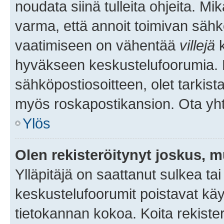
noudata siinä tulleita ohjeita. Mi
varma, että annoit toimivan sähk
vaatimiseen on vähentää
villejä
k
hyväkseen keskustelufoorumia. Mi
sähköpostiosoitteen, olet tarkista
myös roskapostikansion. Ota yhte
Ylös
Olen rekisteröitynyt joskus, 
Ylläpitäjä on saattanut sulkea ta
keskustelufoorumit poistavat k
tietokannan kokoa. Koita rekister