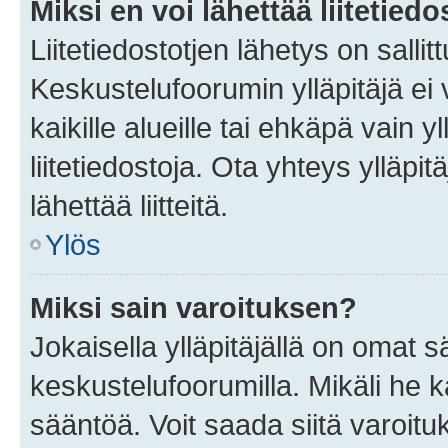
Miksi en voi lähettää liitetied
Liitetiedostotjen lähetys on sallit
Keskustelufoorumin ylläpitäjä ei v
kaikille alueille tai ehkäpä vain 
liitetiedostoja. Ota yhteys ylläpit
lähettää liitteitä.
Ylös
Miksi sain varoituksen?
Jokaisella ylläpitäjällä on omat 
keskustelufoorumilla. Mikäli he ka
sääntöä. Voit saada siitä varoi