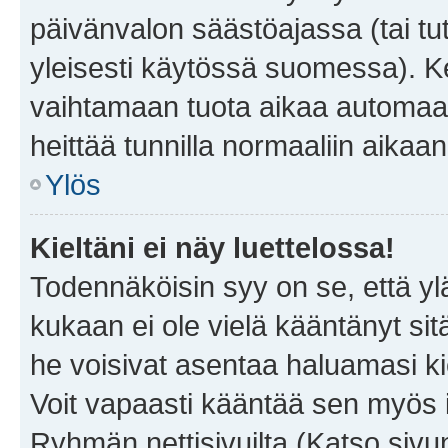
päivänvalon säästöajassa (tai tu
yleisesti käytössä suomessa). Ke
vaihtamaan tuota aikaa automaatti
heittää tunnilla normaaliin aikaan
Ylös
Kieltäni ei näy luettelossa!
Todennäköisin syy on se, että yläp
kukaan ei ole vielä kääntänyt sitä 
he voisivat asentaa haluamasi ki
Voit vapaasti kääntää sen myös i
Ryhmän nettisivuilta (Katso sivun