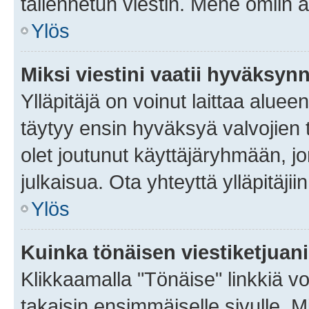
tallennetun viestin. Mene omiin a
Ylös
Miksi viestini vaatii hyväksyn
Ylläpitäjä on voinut laittaa alueen
täytyy ensin hyväksyä valvojien 
olet joutunut käyttäjäryhmään, jo
julkaisua. Ota yhteyttä ylläpitäjii
Ylös
Kuinka tönäisen viestiketjuan
Klikkaamalla "Tönäise" linkkiä voi
takaisin ensimmäiselle sivulle. M