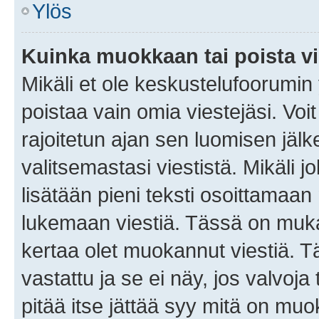
Ylös
Kuinka muokkaan tai poista vi
Mikäli et ole keskustelufoorumin y
poistaa vain omia viestejäsi. Voi
rajoitetun ajan sen luomisen jäl
valitsemastasi viestistä. Mikäli jo
lisätään pieni teksti osoittama
lukemaan viestiä. Tässä on mu
kertaa olet muokannut viestiä. Tä
vastattu ja se ei näy, jos valvoja
pitää itse jättää syy mitä on muo