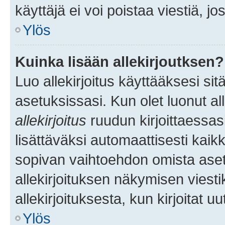
käyttäjä ei voi poistaa viestiä, jo
Ylös
Kuinka lisään allekirjoutksen?
Luo allekirjoitus käyttääksesi si
asetuksissasi. Kun olet luonut all
allekirjoitus
ruudun kirjoittaessasi
lisättäväksi automaattisesti kaikki
sopivan vaihtoehdon omista asetu
allekirjoituksen näkymisen viesti
allekirjoituksesta, kun kirjoitat uu
Ylös