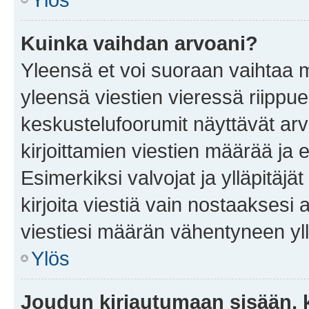
Kuinka vaihdan arvoani?
Yleensä et voi suoraan vaihtaa 
yleensä viestien vieressä riippu
keskustelufoorumit näyttävät ar
kirjoittamien viestien määrää ja er
Esimerkiksi valvojat ja ylläpitäjä
kirjoita viestiä vain nostaakses
viestiesi määrän vähentyneen yl
Ylös
Joudun kirjautumaan sisään, k