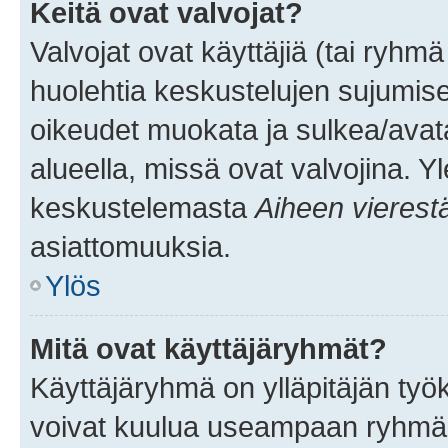
Keitä ovat valvojat?
Valvojat ovat käyttäjiä (tai ryhmä
huolehtia keskustelujen sujumise
oikeudet muokata ja sulkea/avata, 
alueella, missä ovat valvojina. Y
keskustelemasta
Aiheen vierest
asiattomuuksia.
Ylös
Mitä ovat käyttäjäryhmät?
Käyttäjäryhmä on ylläpitäjän työka
voivat kuulua useampaan ryhmään