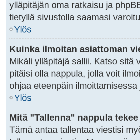
ylläpitäjän oma ratkaisu ja phpB
tietyllä sivustolla saamasi varoi
Ylös
Kuinka ilmoitan asiattoman vie
Mikäli ylläpitäjä sallii. Katso sitä
pitäisi olla nappula, jolla voit i
ohjaa eteenpäin ilmoittamisessa j
Ylös
Mitä "Tallenna" nappula tekee
Tämä antaa tallentaa viestisi m