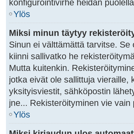
konfigurointivirhe heidän puolella
Ylös
Miksi minun täytyy rekisteröit
Sinun ei välttämättä tarvitse. Se
kiinni sallivatko he rekisteröitym
Mutta kuitenkin. Rekisteröitymine
jotka eivät ole sallittuja vierail
yksityisviestit, sähköpostin lähet
jne... Rekisteröityminen vie vain
Ylös
Miksi kirjaudun ulos automaat