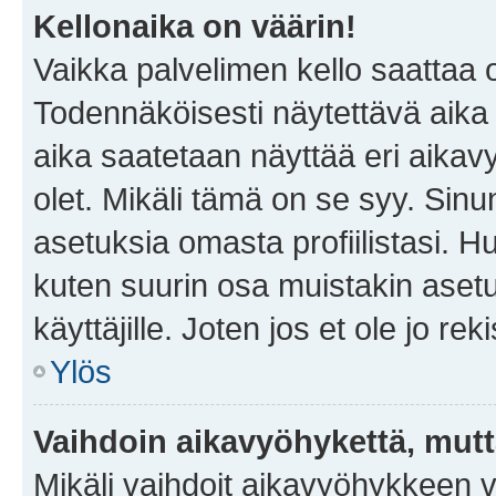
Kellonaika on väärin!
Vaikka palvelimen kello saattaa 
Todennäköisesti näytettävä aika
aika saatetaan näyttää eri aika
olet. Mikäli tämä on se syy. Si
asetuksia omasta profiilistasi. 
kuten suurin osa muistakin asetuks
käyttäjille. Joten jos et ole jo rek
Ylös
Vaihdoin aikavyöhykettä, mutta 
Mikäli vaihdoit aikavyöhykkeen 