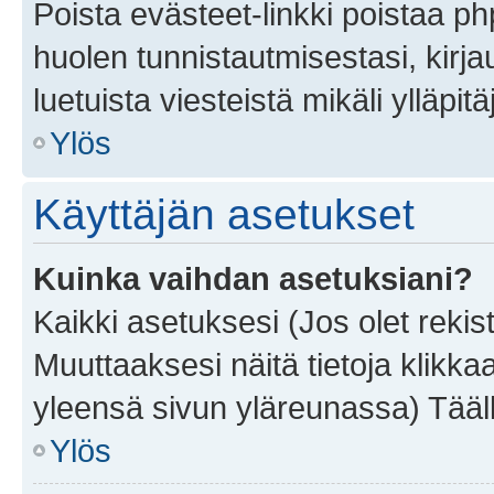
Poista evästeet-linkki poistaa p
huolen tunnistautmisestasi, kirja
luetuista viesteistä mikäli ylläpitä
Ylös
Käyttäjän asetukset
Kuinka vaihdan asetuksiani?
Kaikki asetuksesi (Jos olet rekist
Muuttaaksesi näitä tietoja klikka
yleensä sivun yläreunassa) Tääll
Ylös