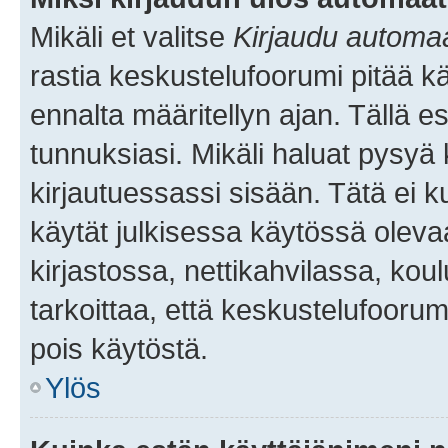
Mikäli et valitse
Kirjaudu automaat
rastia keskustelufoorumi pitää k
ennalta määritellyn ajan. Tällä e
tunnuksiasi. Mikäli haluat pysyä 
kirjautuessassi sisään. Tätä ei k
käytät julkisessa käytössä oleva
kirjastossa, nettikahvilassa, koul
tarkoittaa, että keskustelufoorum
pois käytöstä.
Ylös