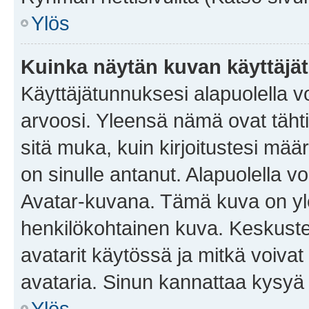
Ylös
Kuinka näytän kuvan käyttäjä
Käyttäjätunnuksesi alapuolella vo
arvoosi. Yleensä nämä ovat tähtiä 
sitä muka, kuin kirjoitustesi mää
on sinulle antanut. Alapuolella v
Avatar-kuvana. Tämä kuva on yle
henkilökohtainen kuva. Keskuste
avatarit käytössä ja mitkä voivat 
avataria. Sinun kannattaa kysyä yl
Ylös