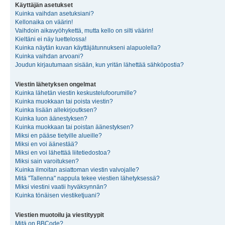
Käyttäjän asetukset
Kuinka vaihdan asetuksiani?
Kellonaika on väärin!
Vaihdoin aikavyöhykettä, mutta kello on silti väärin!
Kieltäni ei näy luettelossa!
Kuinka näytän kuvan käyttäjätunnukseni alapuolella?
Kuinka vaihdan arvoani?
Joudun kirjautumaan sisään, kun yritän lähettää sähköpostia?
Viestin lähetyksen ongelmat
Kuinka lähetän viestin keskustelufoorumille?
Kuinka muokkaan tai poista viestin?
Kuinka lisään allekirjoutksen?
Kuinka luon äänestyksen?
Kuinka muokkaan tai poistan äänestyksen?
Miksi en pääse tietyille alueille?
Miksi en voi äänestää?
Miksi en voi lähettää liitetiedostoa?
Miksi sain varoituksen?
Kuinka ilmoitan asiattoman viestin valvojalle?
Mitä "Tallenna" nappula tekee viestien lähetyksessä?
Miksi viestini vaatii hyväksynnän?
Kuinka tönäisen viestiketjuani?
Viestien muotoilu ja viestityypit
Mitä on BBCode?