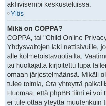
aktiivisempi keskusteluissa.
Ylös
Mikä on COPPA?
COPPA, tai "Child Online Privac
Yhdysvaltojen laki nettisivuille, 
alle kolmetoistavuotiailta. Vaa
tai huoltajalta kirjoitettu lupa ta
omaan järjestelmäänsä. Mikäli 
tulee toimia, Ota yhteyttä paika
Huomaa, että phpBB tiimi ei voi t
ei tule ottaa yteyttä muutenkuin t