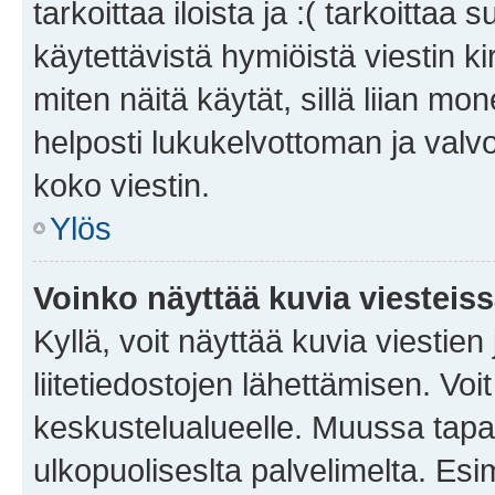
tarkoittaa iloista ja :( tarkoittaa 
käytettävistä hymiöistä viestin k
miten näitä käytät, sillä liian m
helposti lukukelvottoman ja valvo
koko viestin.
Ylös
Voinko näyttää kuvia viesteis
Kyllä, voit näyttää kuvia viestien 
liitetiedostojen lähettämisen. Vo
keskustelualueelle. Muussa tapa
ulkopuoliseslta palvelimelta. Es