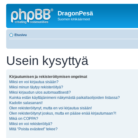
DragonPesä
Suomen lohikäärmeet
Etusivu
Usein kysyttyä
Kirjautumisen ja rekisteröitymisen ongelmat
Miksi en voi kirjautua sisään?
Miksi minun täytyy rekisteröityä?
Miksi kirjaudun ulos automaattisesti?
Kuinka estän käyttäjänimeni näkymästä paikallaolijoiden listassa?
Kadotin salasanani!
Olen rekisteröitynyt, mutta en voi kirjautua sisään!
Olen rekisteröitynyt joskus, mutta en pääse enää kirjautumaan?!
Mikä on COPPA?
Miksi en voi rekisteröityä?
Mitä “Poista evästeet” tekee?