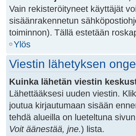
Vain rekisteröityneet käyttäjät v
sisäänrakennetun sähköpostiohjel
toiminnon). Tällä estetään roskap
Ylös
Viestin lähetyksen ong
Kuinka lähetän viestin keskus
Lähettääksesi uuden viestin. Kl
joutua kirjautumaan sisään ennen 
tehdä alueilla on lueteltuna sivun
Voit äänestää, jne.
) lista.