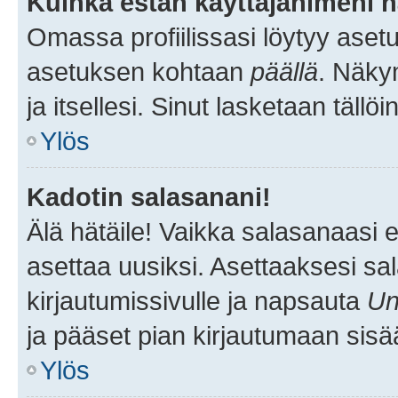
Kuinka estän käyttäjänimeni n
Omassa profiilissasi löytyy aset
asetuksen kohtaan
päällä
. Näkym
ja itsellesi. Sinut lasketaan tällö
Ylös
Kadotin salasanani!
Älä hätäile! Vaikka salasanaasi 
asettaa uusiksi. Asettaaksesi s
kirjautumissivulle ja napsauta
Un
ja pääset pian kirjautumaan sisä
Ylös