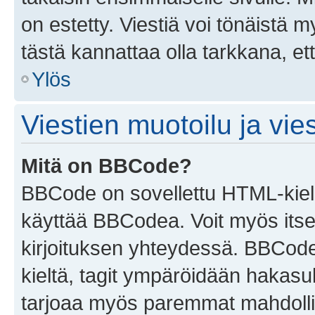
on estetty. Viestiä voi tönäistä m
tästä kannattaa olla tarkkana, e
Ylös
Viestien muotoilu ja vies
Mitä on BBCode?
BBCode on sovellettu HTML-kieles
käyttää BBCodea. Voit myös itse
kirjoituksen yhteydessä. BBCode 
kieltä, tagit ympäröidään hakasului
tarjoaa myös paremmat mahdollis