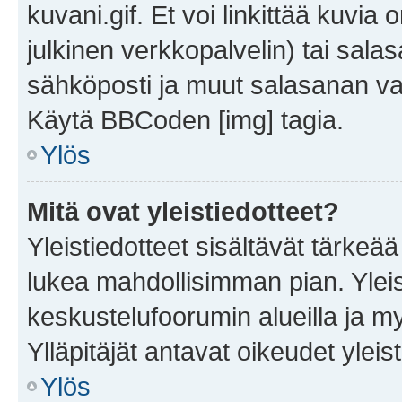
kuvani.gif. Et voi linkittää kuvia 
julkinen verkkopalvelin) tai sala
sähköposti ja muut salasanan vaa
Käytä BBCoden [img] tagia.
Ylös
Mitä ovat yleistiedotteet?
Yleistiedotteet sisältävät tärkeä
lukea mahdollisimman pian. Yleis
keskustelufoorumin alueilla ja m
Ylläpitäjät antavat oikeudet yleis
Ylös