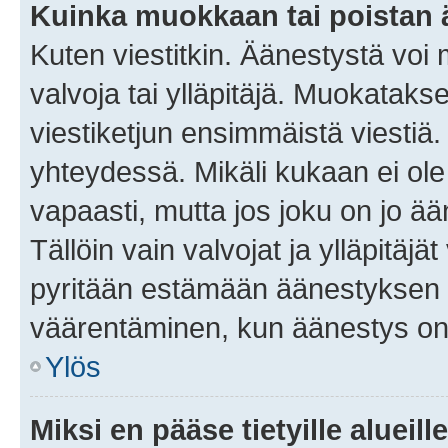
Kuinka muokkaan tai poistan
Kuten viestitkin. Äänestystä voi
valvoja tai ylläpitäjä. Muokatak
viestiketjun ensimmäistä viestiä
yhteydessä. Mikäli kukaan ei ol
vapaasti, mutta jos joku on jo ä
Tällöin vain valvojat ja ylläpitäjä
pyritään estämään äänestyksen 
väärentäminen, kun äänestys on
Ylös
Miksi en pääse tietyille alueill