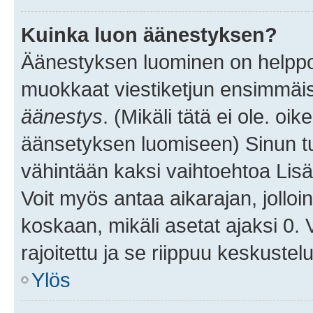
Kuinka luon äänestyksen?
Äänestyksen luominen on helppoa.
muokkaat viestiketjun ensimmäis
äänestys
. (Mikäli tätä ei ole. oik
äänsetyksen luomiseen) Sinun tu
vähintään kaksi vaihtoehtoa Lisää
Voit myös antaa aikarajan, jolloi
koskaan, mikäli asetat ajaksi 0.
rajoitettu ja se riippuu keskustel
Ylös