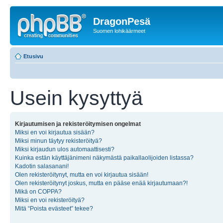
DragonPesä
Suomen lohikäärmeet
Etusivu
Usein kysyttyä
Kirjautumisen ja rekisteröitymisen ongelmat
Miksi en voi kirjautua sisään?
Miksi minun täytyy rekisteröityä?
Miksi kirjaudun ulos automaattisesti?
Kuinka estän käyttäjänimeni näkymästä paikallaolijoiden listassa?
Kadotin salasanani!
Olen rekisteröitynyt, mutta en voi kirjautua sisään!
Olen rekisteröitynyt joskus, mutta en pääse enää kirjautumaan?!
Mikä on COPPA?
Miksi en voi rekisteröityä?
Mitä “Poista evästeet” tekee?