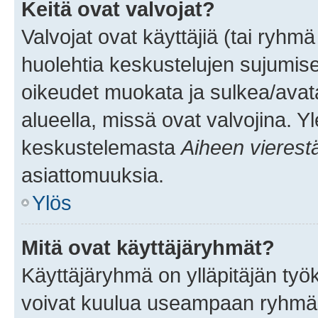
Keitä ovat valvojat?
Valvojat ovat käyttäjiä (tai ryhmä
huolehtia keskustelujen sujumise
oikeudet muokata ja sulkea/avata, 
alueella, missä ovat valvojina. Y
keskustelemasta
Aiheen vierest
asiattomuuksia.
Ylös
Mitä ovat käyttäjäryhmät?
Käyttäjäryhmä on ylläpitäjän työka
voivat kuulua useampaan ryhmään