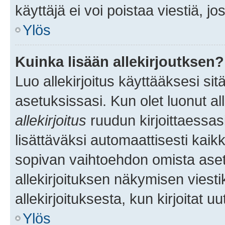
käyttäjä ei voi poistaa viestiä, jo
Ylös
Kuinka lisään allekirjoutksen?
Luo allekirjoitus käyttääksesi si
asetuksissasi. Kun olet luonut all
allekirjoitus
ruudun kirjoittaessasi
lisättäväksi automaattisesti kaikki
sopivan vaihtoehdon omista asetu
allekirjoituksen näkymisen viesti
allekirjoituksesta, kun kirjoitat uu
Ylös