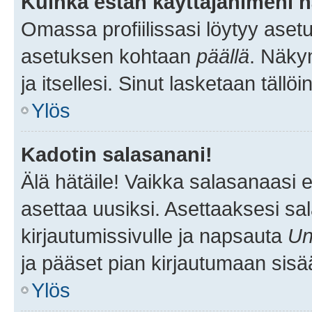
Kuinka estän käyttäjänimeni n
Omassa profiilissasi löytyy aset
asetuksen kohtaan
päällä
. Näkym
ja itsellesi. Sinut lasketaan tällö
Ylös
Kadotin salasanani!
Älä hätäile! Vaikka salasanaasi 
asettaa uusiksi. Asettaaksesi s
kirjautumissivulle ja napsauta
Un
ja pääset pian kirjautumaan sisä
Ylös