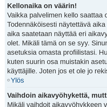
Kellonaika on väärin!
Vaikka palvelimen kello saattaa 
Todennäköisesti näytettävä aika
aika saatetaan näyttää eri aika
olet. Mikäli tämä on se syy. Si
asetuksia omasta profiilistasi. 
kuten suurin osa muistakin asetuks
käyttäjille. Joten jos et ole jo rek
Ylös
Vaihdoin aikavyöhykettä, mutta 
Mikäli vaihdoit aikavyöhykkeen 