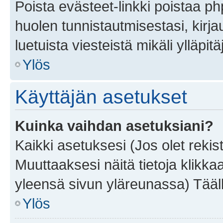
Poista evästeet-linkki poistaa p
huolen tunnistautmisestasi, kirja
luetuista viesteistä mikäli ylläpitä
Ylös
Käyttäjän asetukset
Kuinka vaihdan asetuksiani?
Kaikki asetuksesi (Jos olet rekist
Muuttaaksesi näitä tietoja klikka
yleensä sivun yläreunassa) Tääll
Ylös