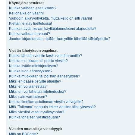
Käyttäjän asetukset
Kuinka vaihdan asetuksiani?
Kellonaika on väärin!
Vaihdoin aikavyöhykettä, mutta kello on silti väärin!
Kieltäni ei näy luettelossa!
Kuinka näytän kuvan käyttäjätunnukseni alapuolella?
Kuinka vaihdan arvoani?
Joudun kirjautumaan sisään, kun yritän lähettää sähköpostia?
Viestin lähetyksen ongelmat
Kuinka lähetän viestin keskustelufoorumille?
Kuinka muokkaan tai poista viestin?
Kuinka lisään allekirjoutksen?
Kuinka luon äänestyksen?
Kuinka muokkaan tai poistan äänestyksen?
Miksi en pääse tietyille alueille?
Miksi en voi äänestää?
Miksi en voi lähettää liitetiedostoa?
Miksi sain varoituksen?
Kuinka ilmoitan asiattoman viestin valvojalle?
Mitä "Tallenna" nappula tekee viestien lähetyksessä?
Miksi viestini vaatii hyväksynnän?
Kuinka tönäisen viestiketjuani?
Viestien muotoilu ja viestityypit
Mitä on BBCode?