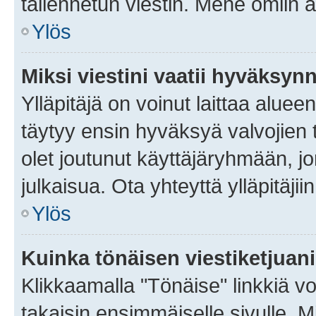
tallennetun viestin. Mene omiin a
Ylös
Miksi viestini vaatii hyväksyn
Ylläpitäjä on voinut laittaa alueen
täytyy ensin hyväksyä valvojien 
olet joutunut käyttäjäryhmään, jo
julkaisua. Ota yhteyttä ylläpitäjii
Ylös
Kuinka tönäisen viestiketjuan
Klikkaamalla "Tönäise" linkkiä voi
takaisin ensimmäiselle sivulle. M