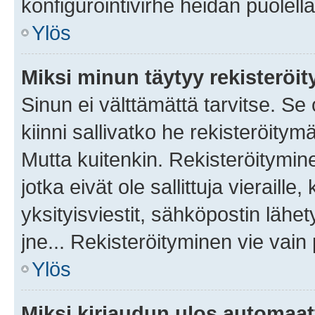
konfigurointivirhe heidän puolella
Ylös
Miksi minun täytyy rekisteröit
Sinun ei välttämättä tarvitse. Se
kiinni sallivatko he rekisteröitym
Mutta kuitenkin. Rekisteröitymine
jotka eivät ole sallittuja vierail
yksityisviestit, sähköpostin lähet
jne... Rekisteröityminen vie vain
Ylös
Miksi kirjaudun ulos automaat