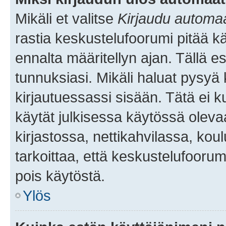
Mikäli et valitse
Kirjaudu automaat
rastia keskustelufoorumi pitää k
ennalta määritellyn ajan. Tällä e
tunnuksiasi. Mikäli haluat pysyä 
kirjautuessassi sisään. Tätä ei k
käytät julkisessa käytössä oleva
kirjastossa, nettikahvilassa, koul
tarkoittaa, että keskustelufoorum
pois käytöstä.
Ylös