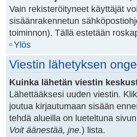
Vain rekisteröityneet käyttäjät v
sisäänrakennetun sähköpostiohjel
toiminnon). Tällä estetään roskap
Ylös
Viestin lähetyksen ong
Kuinka lähetän viestin keskus
Lähettääksesi uuden viestin. Kl
joutua kirjautumaan sisään ennen 
tehdä alueilla on lueteltuna sivun
Voit äänestää, jne.
) lista.