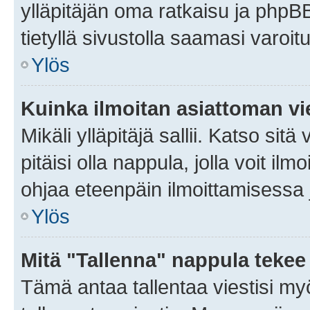
ylläpitäjän oma ratkaisu ja phpB
tietyllä sivustolla saamasi varoi
Ylös
Kuinka ilmoitan asiattoman vie
Mikäli ylläpitäjä sallii. Katso sitä
pitäisi olla nappula, jolla voit i
ohjaa eteenpäin ilmoittamisessa j
Ylös
Mitä "Tallenna" nappula tekee
Tämä antaa tallentaa viestisi m