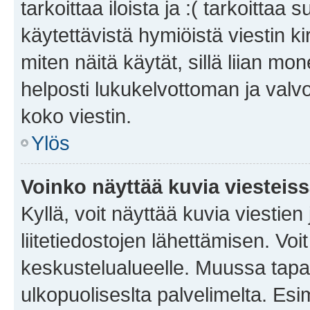
tarkoittaa iloista ja :( tarkoittaa 
käytettävistä hymiöistä viestin k
miten näitä käytät, sillä liian m
helposti lukukelvottoman ja valvo
koko viestin.
Ylös
Voinko näyttää kuvia viesteis
Kyllä, voit näyttää kuvia viestien 
liitetiedostojen lähettämisen. Vo
keskustelualueelle. Muussa tapa
ulkopuoliseslta palvelimelta. Es