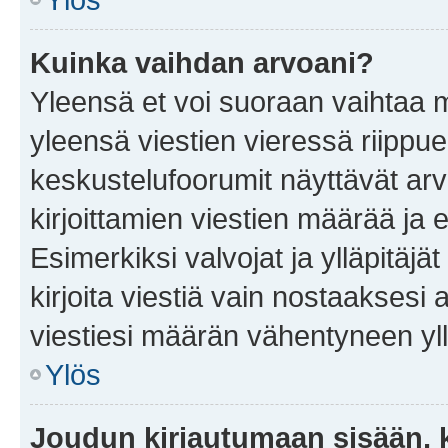
Kuinka vaihdan arvoani?
Yleensä et voi suoraan vaihtaa 
yleensä viestien vieressä riippu
keskustelufoorumit näyttävät ar
kirjoittamien viestien määrää ja er
Esimerkiksi valvojat ja ylläpitäjä
kirjoita viestiä vain nostaakses
viestiesi määrän vähentyneen yl
Ylös
Joudun kirjautumaan sisään, k