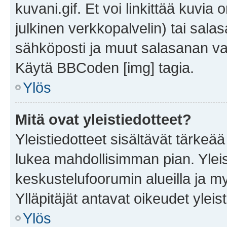
kuvani.gif. Et voi linkittää kuvia 
julkinen verkkopalvelin) tai sala
sähköposti ja muut salasanan vaa
Käytä BBCoden [img] tagia.
Ylös
Mitä ovat yleistiedotteet?
Yleistiedotteet sisältävät tärkeä
lukea mahdollisimman pian. Yleis
keskustelufoorumin alueilla ja m
Ylläpitäjät antavat oikeudet yleis
Ylös