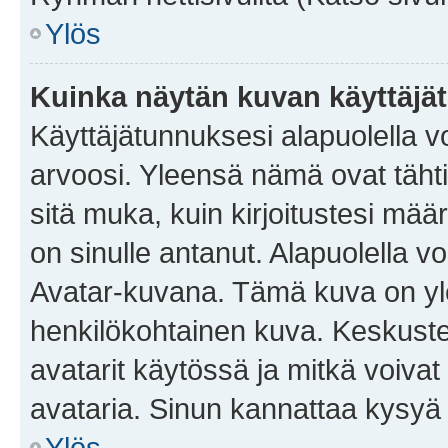
Ylös
Kuinka näytän kuvan käyttäjä
Käyttäjätunnuksesi alapuolella vo
arvoosi. Yleensä nämä ovat tähtiä 
sitä muka, kuin kirjoitustesi mää
on sinulle antanut. Alapuolella v
Avatar-kuvana. Tämä kuva on yle
henkilökohtainen kuva. Keskuste
avatarit käytössä ja mitkä voivat 
avataria. Sinun kannattaa kysyä yl
Ylös