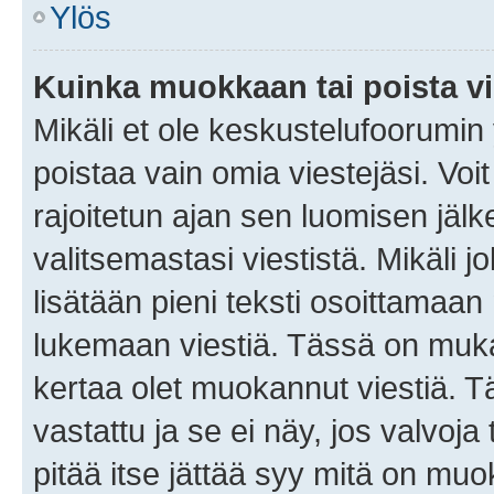
Ylös
Kuinka muokkaan tai poista vi
Mikäli et ole keskustelufoorumin y
poistaa vain omia viestejäsi. Voi
rajoitetun ajan sen luomisen jäl
valitsemastasi viestistä. Mikäli jo
lisätään pieni teksti osoittama
lukemaan viestiä. Tässä on mu
kertaa olet muokannut viestiä. Tä
vastattu ja se ei näy, jos valvoja
pitää itse jättää syy mitä on muo