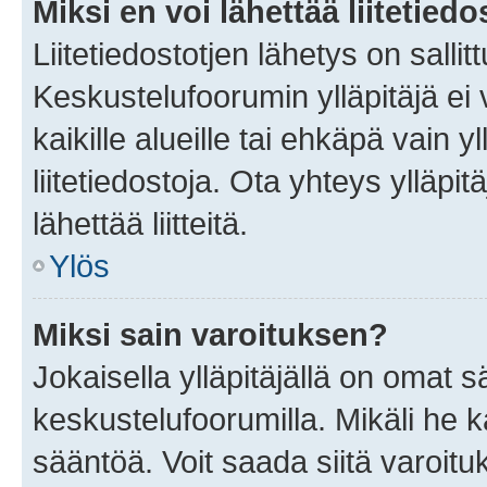
Miksi en voi lähettää liitetied
Liitetiedostotjen lähetys on sallit
Keskustelufoorumin ylläpitäjä ei v
kaikille alueille tai ehkäpä vain 
liitetiedostoja. Ota yhteys ylläpit
lähettää liitteitä.
Ylös
Miksi sain varoituksen?
Jokaisella ylläpitäjällä on omat 
keskustelufoorumilla. Mikäli he ka
sääntöä. Voit saada siitä varoi