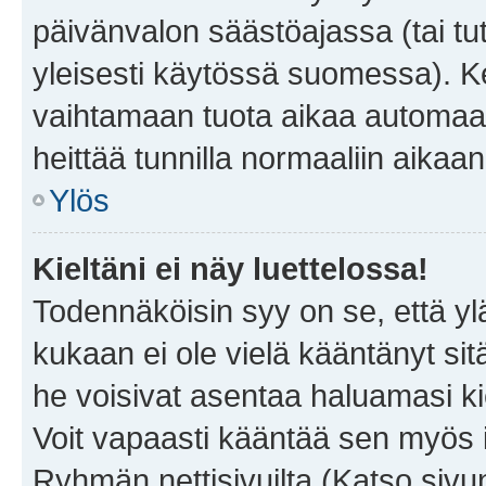
päivänvalon säästöajassa (tai tu
yleisesti käytössä suomessa). Ke
vaihtamaan tuota aikaa automaatti
heittää tunnilla normaaliin aikaan
Ylös
Kieltäni ei näy luettelossa!
Todennäköisin syy on se, että yläp
kukaan ei ole vielä kääntänyt sitä 
he voisivat asentaa haluamasi ki
Voit vapaasti kääntää sen myös i
Ryhmän nettisivuilta (Katso sivun