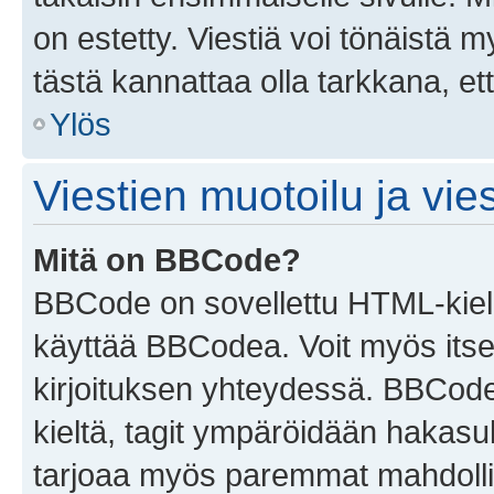
on estetty. Viestiä voi tönäistä m
tästä kannattaa olla tarkkana, e
Ylös
Viestien muotoilu ja vies
Mitä on BBCode?
BBCode on sovellettu HTML-kieles
käyttää BBCodea. Voit myös itse
kirjoituksen yhteydessä. BBCode 
kieltä, tagit ympäröidään hakasului
tarjoaa myös paremmat mahdollis