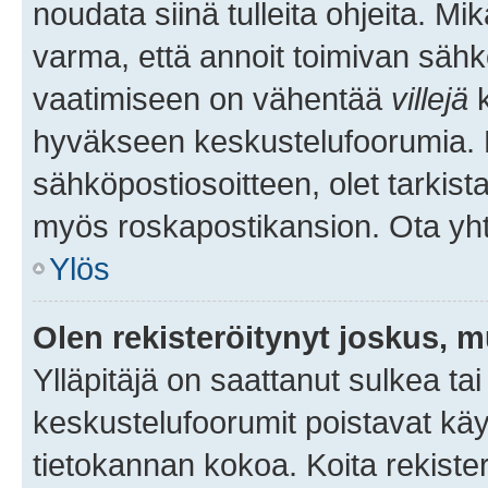
noudata siinä tulleita ohjeita. Mi
varma, että annoit toimivan sähk
vaatimiseen on vähentää
villejä
k
hyväkseen keskustelufoorumia. Mi
sähköpostiosoitteen, olet tarkista
myös roskapostikansion. Ota yhte
Ylös
Olen rekisteröitynyt joskus, 
Ylläpitäjä on saattanut sulkea ta
keskustelufoorumit poistavat k
tietokannan kokoa. Koita rekister