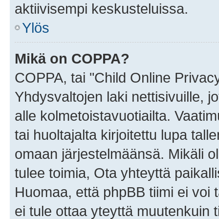
aktiivisempi keskusteluissa.
Ylös
Mikä on COPPA?
COPPA, tai "Child Online Privac
Yhdysvaltojen laki nettisivuille, 
alle kolmetoistavuotiailta. Vaa
tai huoltajalta kirjoitettu lupa ta
omaan järjestelmäänsä. Mikäli 
tulee toimia, Ota yhteyttä paika
Huomaa, että phpBB tiimi ei voi t
ei tule ottaa yteyttä muutenkuin t