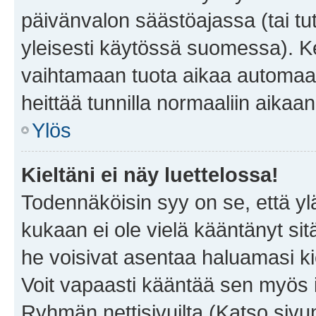
päivänvalon säästöajassa (tai tu
yleisesti käytössä suomessa). Ke
vaihtamaan tuota aikaa automaatti
heittää tunnilla normaaliin aikaan
Ylös
Kieltäni ei näy luettelossa!
Todennäköisin syy on se, että yläp
kukaan ei ole vielä kääntänyt sitä 
he voisivat asentaa haluamasi ki
Voit vapaasti kääntää sen myös i
Ryhmän nettisivuilta (Katso sivun