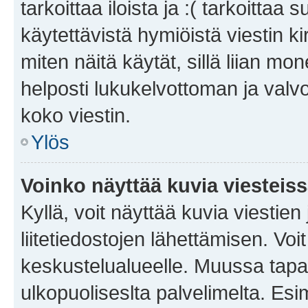
tarkoittaa iloista ja :( tarkoittaa 
käytettävistä hymiöistä viestin k
miten näitä käytät, sillä liian m
helposti lukukelvottoman ja valvo
koko viestin.
Ylös
Voinko näyttää kuvia viesteis
Kyllä, voit näyttää kuvia viestien 
liitetiedostojen lähettämisen. Vo
keskustelualueelle. Muussa tapa
ulkopuoliseslta palvelimelta. Es