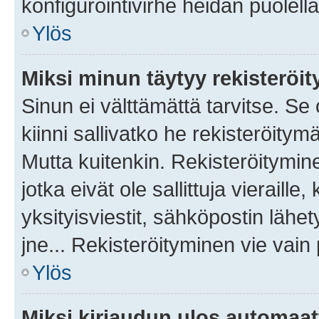
konfigurointivirhe heidän puolella
Ylös
Miksi minun täytyy rekisteröit
Sinun ei välttämättä tarvitse. Se
kiinni sallivatko he rekisteröitym
Mutta kuitenkin. Rekisteröitymine
jotka eivät ole sallittuja vierail
yksityisviestit, sähköpostin lähet
jne... Rekisteröityminen vie vain
Ylös
Miksi kirjaudun ulos automaat