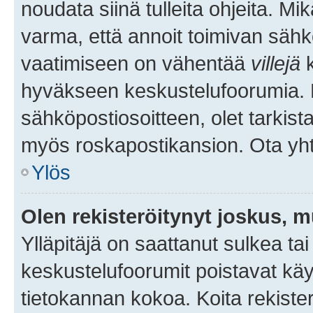
noudata siinä tulleita ohjeita. Mi
varma, että annoit toimivan sähk
vaatimiseen on vähentää
villejä
k
hyväkseen keskustelufoorumia. Mi
sähköpostiosoitteen, olet tarkista
myös roskapostikansion. Ota yhte
Ylös
Olen rekisteröitynyt joskus, 
Ylläpitäjä on saattanut sulkea ta
keskustelufoorumit poistavat k
tietokannan kokoa. Koita rekister