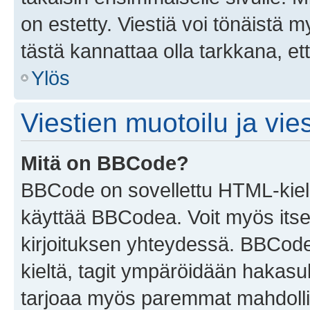
on estetty. Viestiä voi tönäistä m
tästä kannattaa olla tarkkana, e
Ylös
Viestien muotoilu ja vies
Mitä on BBCode?
BBCode on sovellettu HTML-kieles
käyttää BBCodea. Voit myös itse
kirjoituksen yhteydessä. BBCode 
kieltä, tagit ympäröidään hakasului
tarjoaa myös paremmat mahdollis