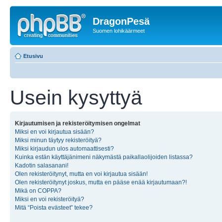
DragonPesä
Suomen lohikäärmeet
Etusivu
Usein kysyttyä
Kirjautumisen ja rekisteröitymisen ongelmat
Miksi en voi kirjautua sisään?
Miksi minun täytyy rekisteröityä?
Miksi kirjaudun ulos automaattisesti?
Kuinka estän käyttäjänimeni näkymästä paikallaolijoiden listassa?
Kadotin salasanani!
Olen rekisteröitynyt, mutta en voi kirjautua sisään!
Olen rekisteröitynyt joskus, mutta en pääse enää kirjautumaan?!
Mikä on COPPA?
Miksi en voi rekisteröityä?
Mitä “Poista evästeet” tekee?