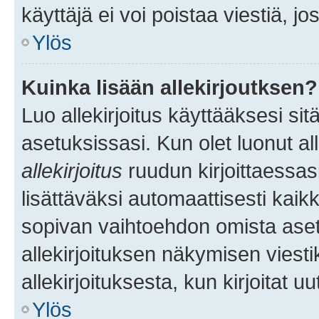
käyttäjä ei voi poistaa viestiä, jo
Ylös
Kuinka lisään allekirjoutksen?
Luo allekirjoitus käyttääksesi si
asetuksissasi. Kun olet luonut all
allekirjoitus
ruudun kirjoittaessasi
lisättäväksi automaattisesti kaikki
sopivan vaihtoehdon omista asetu
allekirjoituksen näkymisen viesti
allekirjoituksesta, kun kirjoitat uu
Ylös