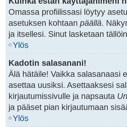
Kuinka estän käyttäjänimeni n
Omassa profiilissasi löytyy aset
asetuksen kohtaan
päällä
. Näkym
ja itsellesi. Sinut lasketaan tällö
Ylös
Kadotin salasanani!
Älä hätäile! Vaikka salasanaasi 
asettaa uusiksi. Asettaaksesi s
kirjautumissivulle ja napsauta
Un
ja pääset pian kirjautumaan sisä
Ylös