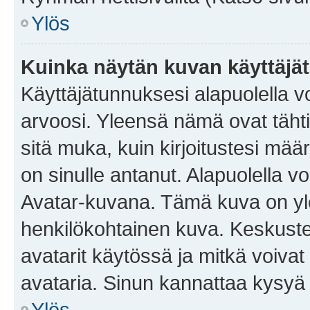
Ylös
Kuinka näytän kuvan käyttäjä
Käyttäjätunnuksesi alapuolella vo
arvoosi. Yleensä nämä ovat tähtiä 
sitä muka, kuin kirjoitustesi mää
on sinulle antanut. Alapuolella v
Avatar-kuvana. Tämä kuva on yle
henkilökohtainen kuva. Keskuste
avatarit käytössä ja mitkä voivat 
avataria. Sinun kannattaa kysyä yl
Ylös