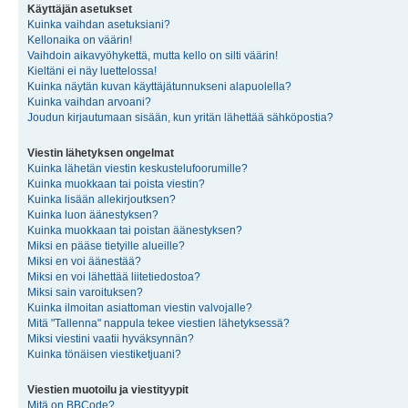
Käyttäjän asetukset
Kuinka vaihdan asetuksiani?
Kellonaika on väärin!
Vaihdoin aikavyöhykettä, mutta kello on silti väärin!
Kieltäni ei näy luettelossa!
Kuinka näytän kuvan käyttäjätunnukseni alapuolella?
Kuinka vaihdan arvoani?
Joudun kirjautumaan sisään, kun yritän lähettää sähköpostia?
Viestin lähetyksen ongelmat
Kuinka lähetän viestin keskustelufoorumille?
Kuinka muokkaan tai poista viestin?
Kuinka lisään allekirjoutksen?
Kuinka luon äänestyksen?
Kuinka muokkaan tai poistan äänestyksen?
Miksi en pääse tietyille alueille?
Miksi en voi äänestää?
Miksi en voi lähettää liitetiedostoa?
Miksi sain varoituksen?
Kuinka ilmoitan asiattoman viestin valvojalle?
Mitä "Tallenna" nappula tekee viestien lähetyksessä?
Miksi viestini vaatii hyväksynnän?
Kuinka tönäisen viestiketjuani?
Viestien muotoilu ja viestityypit
Mitä on BBCode?