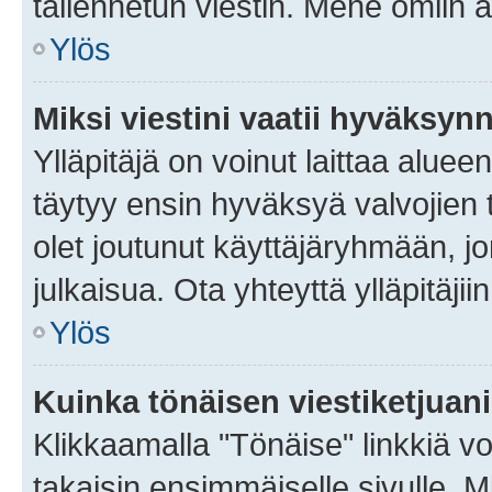
tallennetun viestin. Mene omiin a
Ylös
Miksi viestini vaatii hyväksyn
Ylläpitäjä on voinut laittaa alueen
täytyy ensin hyväksyä valvojien 
olet joutunut käyttäjäryhmään, jo
julkaisua. Ota yhteyttä ylläpitäjii
Ylös
Kuinka tönäisen viestiketjuan
Klikkaamalla "Tönäise" linkkiä voi
takaisin ensimmäiselle sivulle. M