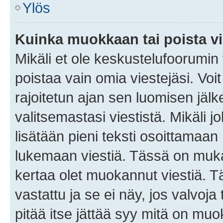
Ylös
Kuinka muokkaan tai poista vi
Mikäli et ole keskustelufoorumin y
poistaa vain omia viestejäsi. Voi
rajoitetun ajan sen luomisen jäl
valitsemastasi viestistä. Mikäli jo
lisätään pieni teksti osoittama
lukemaan viestiä. Tässä on mu
kertaa olet muokannut viestiä. Tä
vastattu ja se ei näy, jos valvoja
pitää itse jättää syy mitä on muo