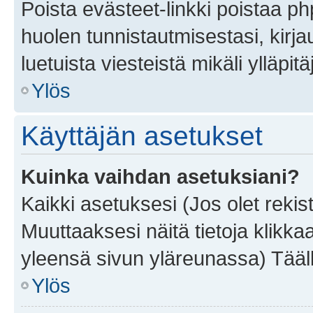
Poista evästeet-linkki poistaa p
huolen tunnistautmisestasi, kirja
luetuista viesteistä mikäli ylläpitä
Ylös
Käyttäjän asetukset
Kuinka vaihdan asetuksiani?
Kaikki asetuksesi (Jos olet rekist
Muuttaaksesi näitä tietoja klikka
yleensä sivun yläreunassa) Tääll
Ylös