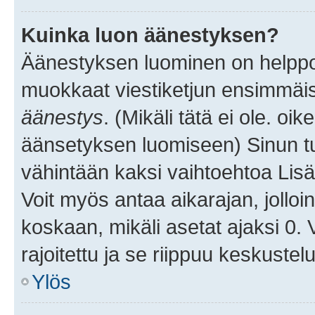
Kuinka luon äänestyksen?
Äänestyksen luominen on helppoa.
muokkaat viestiketjun ensimmäis
äänestys
. (Mikäli tätä ei ole. oik
äänsetyksen luomiseen) Sinun tu
vähintään kaksi vaihtoehtoa Lisää
Voit myös antaa aikarajan, jolloi
koskaan, mikäli asetat ajaksi 0.
rajoitettu ja se riippuu keskustel
Ylös