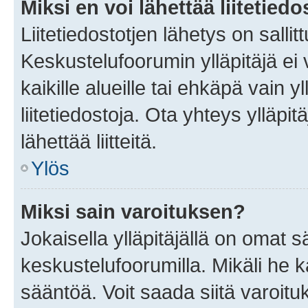
Miksi en voi lähettää liitetied
Liitetiedostotjen lähetys on sallit
Keskustelufoorumin ylläpitäjä ei v
kaikille alueille tai ehkäpä vain 
liitetiedostoja. Ota yhteys ylläpit
lähettää liitteitä.
Ylös
Miksi sain varoituksen?
Jokaisella ylläpitäjällä on omat 
keskustelufoorumilla. Mikäli he ka
sääntöä. Voit saada siitä varoi