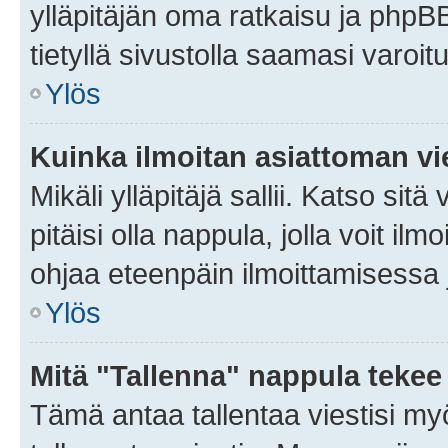
ylläpitäjän oma ratkaisu ja phpB
tietyllä sivustolla saamasi varoi
Ylös
Kuinka ilmoitan asiattoman vie
Mikäli ylläpitäjä sallii. Katso sitä
pitäisi olla nappula, jolla voit i
ohjaa eteenpäin ilmoittamisessa j
Ylös
Mitä "Tallenna" nappula tekee
Tämä antaa tallentaa viestisi m