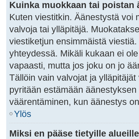
Kuinka muokkaan tai poistan
Kuten viestitkin. Äänestystä voi
valvoja tai ylläpitäjä. Muokatak
viestiketjun ensimmäistä viestiä
yhteydessä. Mikäli kukaan ei ol
vapaasti, mutta jos joku on jo ä
Tällöin vain valvojat ja ylläpitäjä
pyritään estämään äänestyksen 
väärentäminen, kun äänestys on
Ylös
Miksi en pääse tietyille alueill