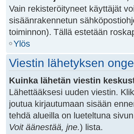
Vain rekisteröityneet käyttäjät v
sisäänrakennetun sähköpostiohjel
toiminnon). Tällä estetään roskap
Ylös
Viestin lähetyksen ong
Kuinka lähetän viestin keskus
Lähettääksesi uuden viestin. Kl
joutua kirjautumaan sisään ennen 
tehdä alueilla on lueteltuna sivun
Voit äänestää, jne.
) lista.