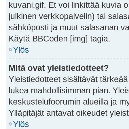
kuvani.gif. Et voi linkittää kuvia 
julkinen verkkopalvelin) tai sala
sähköposti ja muut salasanan vaa
Käytä BBCoden [img] tagia.
Ylös
Mitä ovat yleistiedotteet?
Yleistiedotteet sisältävät tärkeä
lukea mahdollisimman pian. Yleis
keskustelufoorumin alueilla ja m
Ylläpitäjät antavat oikeudet yleis
Ylös