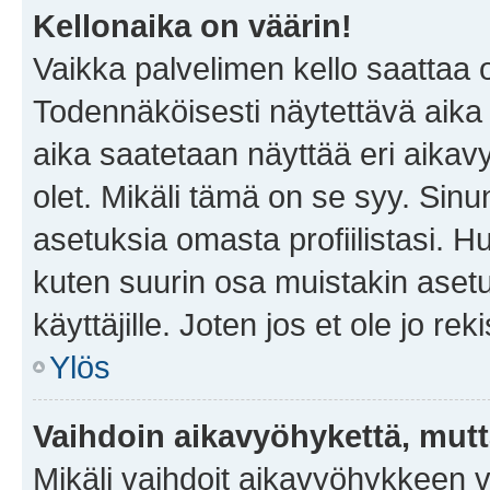
Kellonaika on väärin!
Vaikka palvelimen kello saattaa 
Todennäköisesti näytettävä aika
aika saatetaan näyttää eri aika
olet. Mikäli tämä on se syy. Si
asetuksia omasta profiilistasi. 
kuten suurin osa muistakin asetuks
käyttäjille. Joten jos et ole jo rek
Ylös
Vaihdoin aikavyöhykettä, mutta 
Mikäli vaihdoit aikavyöhykkeen 