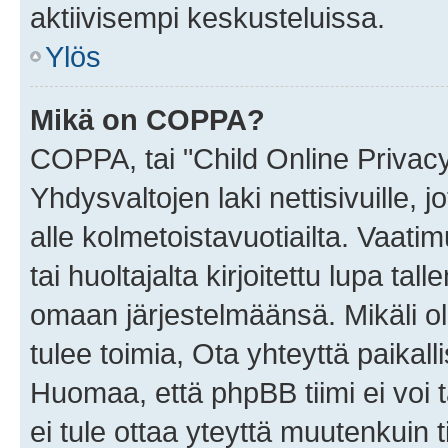
aktiivisempi keskusteluissa.
Ylös
Mikä on COPPA?
COPPA, tai "Child Online Privac
Yhdysvaltojen laki nettisivuille, 
alle kolmetoistavuotiailta. Vaa
tai huoltajalta kirjoitettu lupa ta
omaan järjestelmäänsä. Mikäli 
tulee toimia, Ota yhteyttä paika
Huomaa, että phpBB tiimi ei voi t
ei tule ottaa yteyttä muutenkuin t