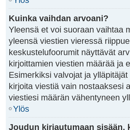
Kuinka vaihdan arvoani?
Yleensä et voi suoraan vaihtaa 
yleensä viestien vieressä riippu
keskustelufoorumit näyttävät ar
kirjoittamien viestien määrää ja er
Esimerkiksi valvojat ja ylläpitäjä
kirjoita viestiä vain nostaakses
viestiesi määrän vähentyneen yl
Ylös
Joudun kirjautumaan sisään, k