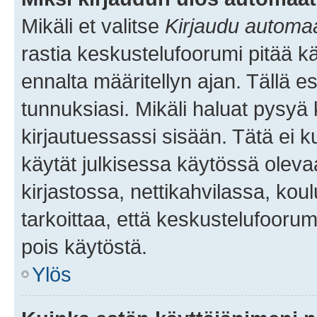
Mikäli et valitse
Kirjaudu automaat
rastia keskustelufoorumi pitää k
ennalta määritellyn ajan. Tällä e
tunnuksiasi. Mikäli haluat pysyä 
kirjautuessassi sisään. Tätä ei k
käytät julkisessa käytössä oleva
kirjastossa, nettikahvilassa, koul
tarkoittaa, että keskustelufoorum
pois käytöstä.
Ylös