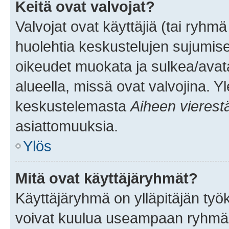
Keitä ovat valvojat?
Valvojat ovat käyttäjiä (tai ryhmä
huolehtia keskustelujen sujumise
oikeudet muokata ja sulkea/avata, 
alueella, missä ovat valvojina. Y
keskustelemasta
Aiheen vierest
asiattomuuksia.
Ylös
Mitä ovat käyttäjäryhmät?
Käyttäjäryhmä on ylläpitäjän työka
voivat kuulua useampaan ryhmään