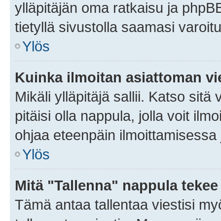
ylläpitäjän oma ratkaisu ja phpB
tietyllä sivustolla saamasi varoi
Ylös
Kuinka ilmoitan asiattoman vie
Mikäli ylläpitäjä sallii. Katso sitä
pitäisi olla nappula, jolla voit i
ohjaa eteenpäin ilmoittamisessa j
Ylös
Mitä "Tallenna" nappula tekee
Tämä antaa tallentaa viestisi m