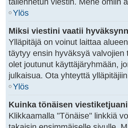
tallennetun viestin. Mene omiin a
Ylös
Miksi viestini vaatii hyväksyn
Ylläpitäjä on voinut laittaa alueen
täytyy ensin hyväksyä valvojien 
olet joutunut käyttäjäryhmään, jo
julkaisua. Ota yhteyttä ylläpitäjii
Ylös
Kuinka tönäisen viestiketjuan
Klikkaamalla "Tönäise" linkkiä voi
takaisin ensimmäiselle sivulle. M