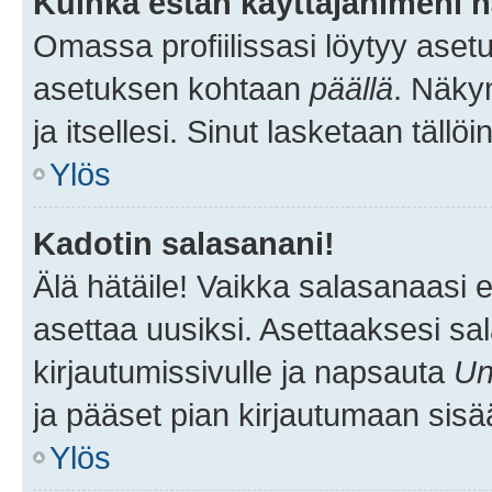
Kuinka estän käyttäjänimeni n
Omassa profiilissasi löytyy aset
asetuksen kohtaan
päällä
. Näkym
ja itsellesi. Sinut lasketaan tällö
Ylös
Kadotin salasanani!
Älä hätäile! Vaikka salasanaasi 
asettaa uusiksi. Asettaaksesi s
kirjautumissivulle ja napsauta
Un
ja pääset pian kirjautumaan sisä
Ylös