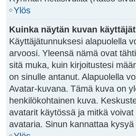
Ylös
Kuinka näytän kuvan käyttäjä
Käyttäjätunnuksesi alapuolella vo
arvoosi. Yleensä nämä ovat tähtiä 
sitä muka, kuin kirjoitustesi mää
on sinulle antanut. Alapuolella v
Avatar-kuvana. Tämä kuva on yle
henkilökohtainen kuva. Keskuste
avatarit käytössä ja mitkä voivat 
avataria. Sinun kannattaa kysyä yl
Ylös