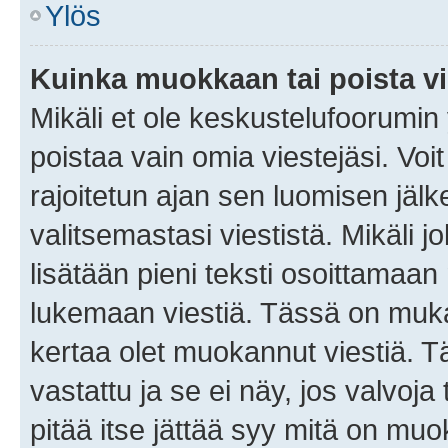
Ylös
Kuinka muokkaan tai poista vi
Mikäli et ole keskustelufoorumin y
poistaa vain omia viestejäsi. Voi
rajoitetun ajan sen luomisen jäl
valitsemastasi viestistä. Mikäli jo
lisätään pieni teksti osoittama
lukemaan viestiä. Tässä on mu
kertaa olet muokannut viestiä. Tä
vastattu ja se ei näy, jos valvoja
pitää itse jättää syy mitä on muo