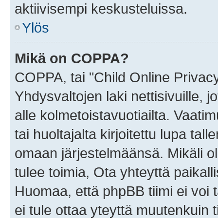
aktiivisempi keskusteluissa.
Ylös
Mikä on COPPA?
COPPA, tai "Child Online Privac
Yhdysvaltojen laki nettisivuille, 
alle kolmetoistavuotiailta. Vaa
tai huoltajalta kirjoitettu lupa ta
omaan järjestelmäänsä. Mikäli 
tulee toimia, Ota yhteyttä paika
Huomaa, että phpBB tiimi ei voi t
ei tule ottaa yteyttä muutenkuin t