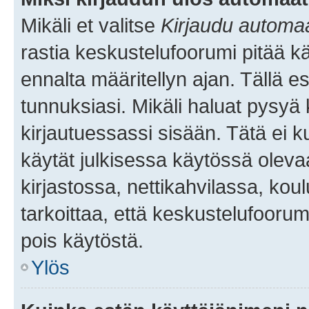
Mikäli et valitse
Kirjaudu automaat
rastia keskustelufoorumi pitää k
ennalta määritellyn ajan. Tällä e
tunnuksiasi. Mikäli haluat pysyä 
kirjautuessassi sisään. Tätä ei k
käytät julkisessa käytössä oleva
kirjastossa, nettikahvilassa, koul
tarkoittaa, että keskustelufoorum
pois käytöstä.
Ylös