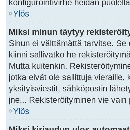
konfigurointivirhe heidän puolella
Ylös
Miksi minun täytyy rekisteröit
Sinun ei välttämättä tarvitse. Se
kiinni sallivatko he rekisteröitym
Mutta kuitenkin. Rekisteröitymine
jotka eivät ole sallittuja vierail
yksityisviestit, sähköpostin lähet
jne... Rekisteröityminen vie vain
Ylös
Miksi kirjaudun ulos automaat