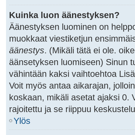
Kuinka luon äänestyksen?
Äänestyksen luominen on helppoa.
muokkaat viestiketjun ensimmäis
äänestys
. (Mikäli tätä ei ole. oik
äänsetyksen luomiseen) Sinun tu
vähintään kaksi vaihtoehtoa Lisää
Voit myös antaa aikarajan, jolloi
koskaan, mikäli asetat ajaksi 0.
rajoitettu ja se riippuu keskustel
Ylös