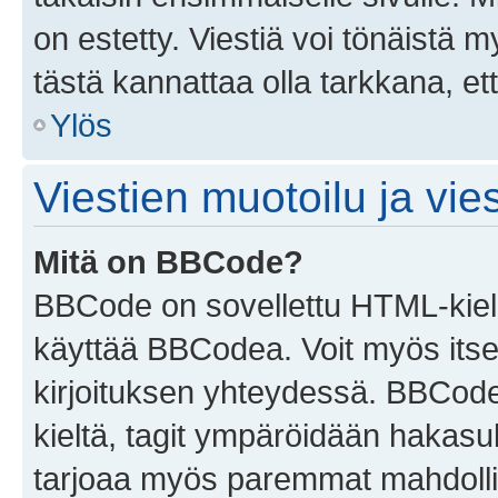
on estetty. Viestiä voi tönäistä m
tästä kannattaa olla tarkkana, e
Ylös
Viestien muotoilu ja vies
Mitä on BBCode?
BBCode on sovellettu HTML-kieles
käyttää BBCodea. Voit myös itse
kirjoituksen yhteydessä. BBCode 
kieltä, tagit ympäröidään hakasului
tarjoaa myös paremmat mahdollis