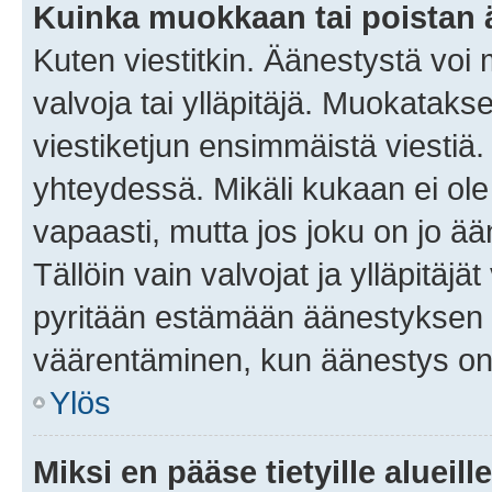
Kuinka muokkaan tai poistan
Kuten viestitkin. Äänestystä voi
valvoja tai ylläpitäjä. Muokatak
viestiketjun ensimmäistä viestiä
yhteydessä. Mikäli kukaan ei ol
vapaasti, mutta jos joku on jo ä
Tällöin vain valvojat ja ylläpitäjä
pyritään estämään äänestyksen 
väärentäminen, kun äänestys on
Ylös
Miksi en pääse tietyille alueill