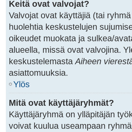
Keitä ovat valvojat?
Valvojat ovat käyttäjiä (tai ryhmä
huolehtia keskustelujen sujumise
oikeudet muokata ja sulkea/avata, 
alueella, missä ovat valvojina. Y
keskustelemasta
Aiheen vierest
asiattomuuksia.
Ylös
Mitä ovat käyttäjäryhmät?
Käyttäjäryhmä on ylläpitäjän työka
voivat kuulua useampaan ryhmään