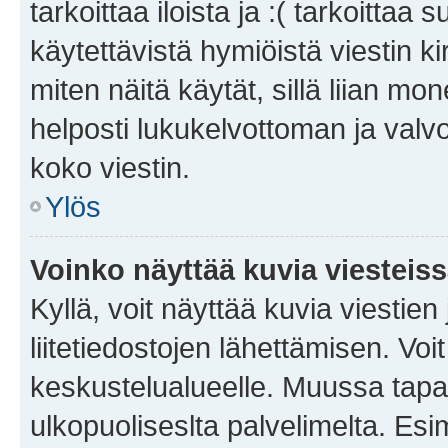
tarkoittaa iloista ja :( tarkoittaa 
käytettävistä hymiöistä viestin k
miten näitä käytät, sillä liian m
helposti lukukelvottoman ja valvo
koko viestin.
Ylös
Voinko näyttää kuvia viesteis
Kyllä, voit näyttää kuvia viestien 
liitetiedostojen lähettämisen. Vo
keskustelualueelle. Muussa tapa
ulkopuoliseslta palvelimelta. Es