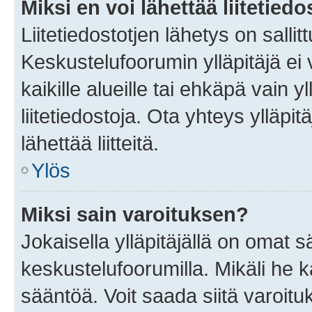
Miksi en voi lähettää liitetied
Liitetiedostotjen lähetys on sallit
Keskustelufoorumin ylläpitäjä ei v
kaikille alueille tai ehkäpä vain 
liitetiedostoja. Ota yhteys ylläpit
lähettää liitteitä.
Ylös
Miksi sain varoituksen?
Jokaisella ylläpitäjällä on omat 
keskustelufoorumilla. Mikäli he ka
sääntöä. Voit saada siitä varoi