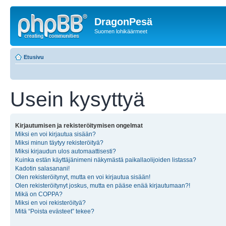
DragonPesä
Suomen lohikäärmeet
Etusivu
Usein kysyttyä
Kirjautumisen ja rekisteröitymisen ongelmat
Miksi en voi kirjautua sisään?
Miksi minun täytyy rekisteröityä?
Miksi kirjaudun ulos automaattisesti?
Kuinka estän käyttäjänimeni näkymästä paikallaolijoiden listassa?
Kadotin salasanani!
Olen rekisteröitynyt, mutta en voi kirjautua sisään!
Olen rekisteröitynyt joskus, mutta en pääse enää kirjautumaan?!
Mikä on COPPA?
Miksi en voi rekisteröityä?
Mitä “Poista evästeet” tekee?