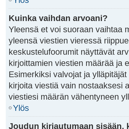
Kuinka vaihdan arvoani?
Yleensä et voi suoraan vaihtaa 
yleensä viestien vieressä riippu
keskustelufoorumit näyttävät ar
kirjoittamien viestien määrää ja er
Esimerkiksi valvojat ja ylläpitäjä
kirjoita viestiä vain nostaakses
viestiesi määrän vähentyneen yl
Ylös
Joudun kirjautumaan sisään, k