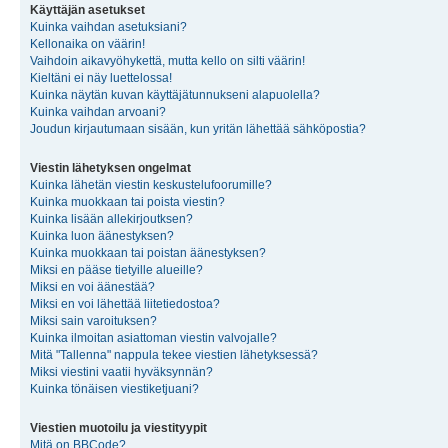
Käyttäjän asetukset
Kuinka vaihdan asetuksiani?
Kellonaika on väärin!
Vaihdoin aikavyöhykettä, mutta kello on silti väärin!
Kieltäni ei näy luettelossa!
Kuinka näytän kuvan käyttäjätunnukseni alapuolella?
Kuinka vaihdan arvoani?
Joudun kirjautumaan sisään, kun yritän lähettää sähköpostia?
Viestin lähetyksen ongelmat
Kuinka lähetän viestin keskustelufoorumille?
Kuinka muokkaan tai poista viestin?
Kuinka lisään allekirjoutksen?
Kuinka luon äänestyksen?
Kuinka muokkaan tai poistan äänestyksen?
Miksi en pääse tietyille alueille?
Miksi en voi äänestää?
Miksi en voi lähettää liitetiedostoa?
Miksi sain varoituksen?
Kuinka ilmoitan asiattoman viestin valvojalle?
Mitä "Tallenna" nappula tekee viestien lähetyksessä?
Miksi viestini vaatii hyväksynnän?
Kuinka tönäisen viestiketjuani?
Viestien muotoilu ja viestityypit
Mitä on BBCode?