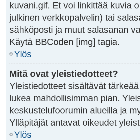
kuvani.gif. Et voi linkittää kuvia 
julkinen verkkopalvelin) tai sala
sähköposti ja muut salasanan vaa
Käytä BBCoden [img] tagia.
Ylös
Mitä ovat yleistiedotteet?
Yleistiedotteet sisältävät tärkeä
lukea mahdollisimman pian. Yleis
keskustelufoorumin alueilla ja m
Ylläpitäjät antavat oikeudet yleis
Ylös