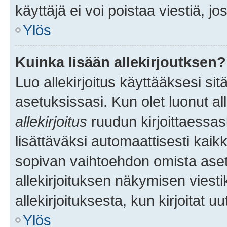
käyttäjä ei voi poistaa viestiä, jo
Ylös
Kuinka lisään allekirjoutksen?
Luo allekirjoitus käyttääksesi si
asetuksissasi. Kun olet luonut all
allekirjoitus
ruudun kirjoittaessasi
lisättäväksi automaattisesti kaikki
sopivan vaihtoehdon omista asetu
allekirjoituksen näkymisen viesti
allekirjoituksesta, kun kirjoitat uu
Ylös