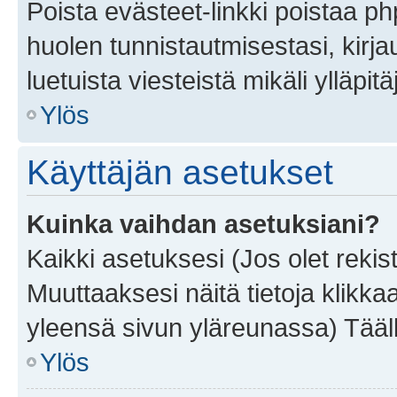
Poista evästeet-linkki poistaa p
huolen tunnistautmisestasi, kirja
luetuista viesteistä mikäli ylläpitä
Ylös
Käyttäjän asetukset
Kuinka vaihdan asetuksiani?
Kaikki asetuksesi (Jos olet rekist
Muuttaaksesi näitä tietoja klikka
yleensä sivun yläreunassa) Tääll
Ylös