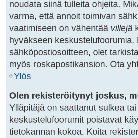
noudata siinä tulleita ohjeita. Mi
varma, että annoit toimivan sähk
vaatimiseen on vähentää
villejä
k
hyväkseen keskustelufoorumia. Mi
sähköpostiosoitteen, olet tarkista
myös roskapostikansion. Ota yhte
Ylös
Olen rekisteröitynyt joskus, 
Ylläpitäjä on saattanut sulkea ta
keskustelufoorumit poistavat k
tietokannan kokoa. Koita rekister