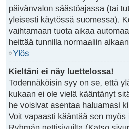
päivänvalon säästöajassa (tai tu
yleisesti käytössä suomessa). Ke
vaihtamaan tuota aikaa automaatti
heittää tunnilla normaaliin aikaan
Ylös
Kieltäni ei näy luettelossa!
Todennäköisin syy on se, että yläp
kukaan ei ole vielä kääntänyt sitä 
he voisivat asentaa haluamasi ki
Voit vapaasti kääntää sen myös i
Ryhmän nettisivuilta (Katso sivun