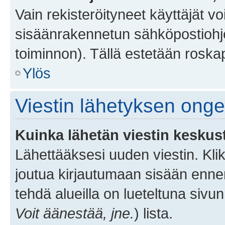
Vain rekisteröityneet käyttäjät v
sisäänrakennetun sähköpostiohjel
toiminnon). Tällä estetään roskap
Ylös
Viestin lähetyksen ong
Kuinka lähetän viestin keskus
Lähettääksesi uuden viestin. Kl
joutua kirjautumaan sisään ennen 
tehdä alueilla on lueteltuna sivun
Voit äänestää, jne.
) lista.