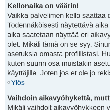
Kellonaika on väärin!
Vaikka palvelimen kello saattaa 
Todennäköisesti näytettävä aika
aika saatetaan näyttää eri aika
olet. Mikäli tämä on se syy. Si
asetuksia omasta profiilistasi. 
kuten suurin osa muistakin asetuks
käyttäjille. Joten jos et ole jo rek
Ylös
Vaihdoin aikavyöhykettä, mutta 
Mikäli vaihdoit aikavyöhykkeen 