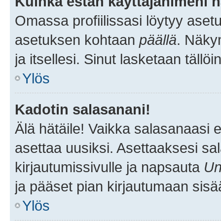
Kuinka estän käyttäjänimeni n
Omassa profiilissasi löytyy aset
asetuksen kohtaan
päällä
. Näkym
ja itsellesi. Sinut lasketaan tällö
Ylös
Kadotin salasanani!
Älä hätäile! Vaikka salasanaasi 
asettaa uusiksi. Asettaaksesi s
kirjautumissivulle ja napsauta
Un
ja pääset pian kirjautumaan sisä
Ylös