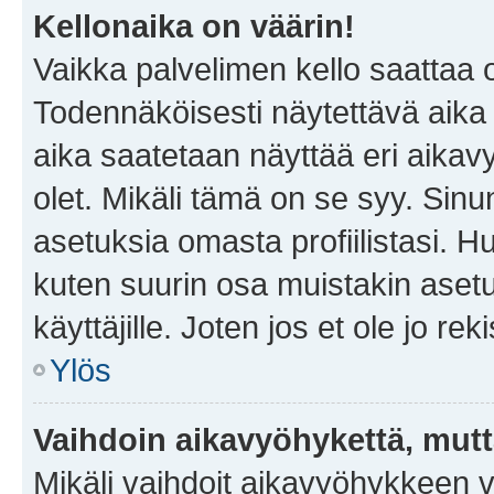
Kellonaika on väärin!
Vaikka palvelimen kello saattaa 
Todennäköisesti näytettävä aika
aika saatetaan näyttää eri aika
olet. Mikäli tämä on se syy. Si
asetuksia omasta profiilistasi. 
kuten suurin osa muistakin asetuks
käyttäjille. Joten jos et ole jo rek
Ylös
Vaihdoin aikavyöhykettä, mutta 
Mikäli vaihdoit aikavyöhykkeen 