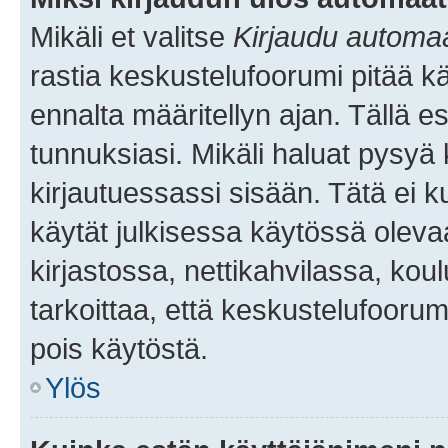
Mikäli et valitse
Kirjaudu automaat
rastia keskustelufoorumi pitää k
ennalta määritellyn ajan. Tällä e
tunnuksiasi. Mikäli haluat pysyä 
kirjautuessassi sisään. Tätä ei k
käytät julkisessa käytössä oleva
kirjastossa, nettikahvilassa, koul
tarkoittaa, että keskustelufoorum
pois käytöstä.
Ylös