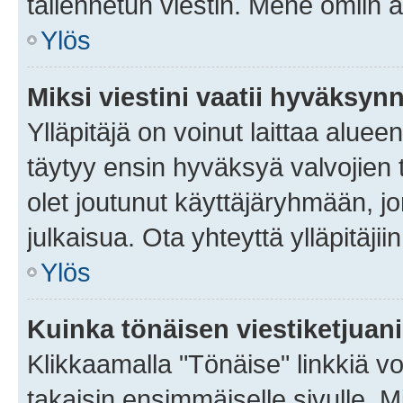
tallennetun viestin. Mene omiin a
Ylös
Miksi viestini vaatii hyväksyn
Ylläpitäjä on voinut laittaa alueen
täytyy ensin hyväksyä valvojien 
olet joutunut käyttäjäryhmään, jo
julkaisua. Ota yhteyttä ylläpitäjii
Ylös
Kuinka tönäisen viestiketjuan
Klikkaamalla "Tönäise" linkkiä voi
takaisin ensimmäiselle sivulle. M