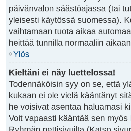
päivänvalon säästöajassa (tai tu
yleisesti käytössä suomessa). Ke
vaihtamaan tuota aikaa automaatti
heittää tunnilla normaaliin aikaan
Ylös
Kieltäni ei näy luettelossa!
Todennäköisin syy on se, että yläp
kukaan ei ole vielä kääntänyt sitä 
he voisivat asentaa haluamasi ki
Voit vapaasti kääntää sen myös i
Ryhmän nettisivuilta (Katso sivun