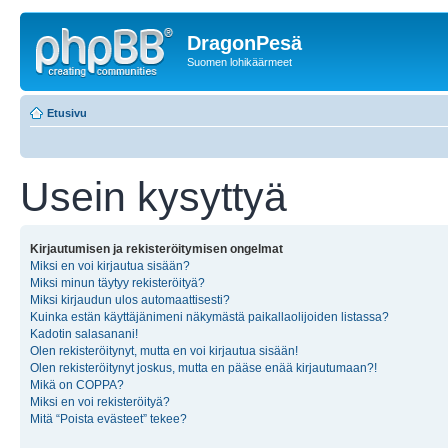
DragonPesä
Suomen lohikäärmeet
Etusivu
Usein kysyttyä
Kirjautumisen ja rekisteröitymisen ongelmat
Miksi en voi kirjautua sisään?
Miksi minun täytyy rekisteröityä?
Miksi kirjaudun ulos automaattisesti?
Kuinka estän käyttäjänimeni näkymästä paikallaolijoiden listassa?
Kadotin salasanani!
Olen rekisteröitynyt, mutta en voi kirjautua sisään!
Olen rekisteröitynyt joskus, mutta en pääse enää kirjautumaan?!
Mikä on COPPA?
Miksi en voi rekisteröityä?
Mitä “Poista evästeet” tekee?