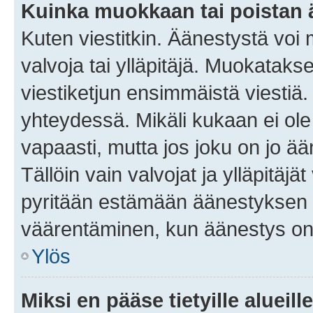
Kuinka muokkaan tai poistan
Kuten viestitkin. Äänestystä voi
valvoja tai ylläpitäjä. Muokatak
viestiketjun ensimmäistä viestiä
yhteydessä. Mikäli kukaan ei ol
vapaasti, mutta jos joku on jo ä
Tällöin vain valvojat ja ylläpitäjä
pyritään estämään äänestyksen 
väärentäminen, kun äänestys on
Ylös
Miksi en pääse tietyille alueill