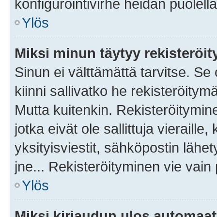
konfigurointivirhe heidän puolella
Ylös
Miksi minun täytyy rekisteröit
Sinun ei välttämättä tarvitse. Se
kiinni sallivatko he rekisteröitym
Mutta kuitenkin. Rekisteröitymine
jotka eivät ole sallittuja vierail
yksityisviestit, sähköpostin lähet
jne... Rekisteröityminen vie vain
Ylös
Miksi kirjaudun ulos automaat