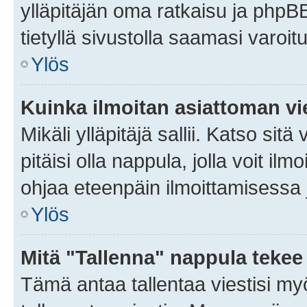
ylläpitäjän oma ratkaisu ja phpB
tietyllä sivustolla saamasi varoi
Ylös
Kuinka ilmoitan asiattoman vie
Mikäli ylläpitäjä sallii. Katso sitä
pitäisi olla nappula, jolla voit i
ohjaa eteenpäin ilmoittamisessa j
Ylös
Mitä "Tallenna" nappula tekee
Tämä antaa tallentaa viestisi m