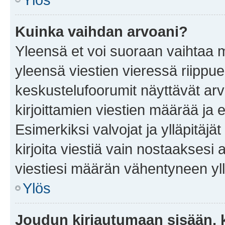
Kuinka vaihdan arvoani?
Yleensä et voi suoraan vaihtaa 
yleensä viestien vieressä riippu
keskustelufoorumit näyttävät ar
kirjoittamien viestien määrää ja er
Esimerkiksi valvojat ja ylläpitäjä
kirjoita viestiä vain nostaakses
viestiesi määrän vähentyneen yl
Ylös
Joudun kirjautumaan sisään, k