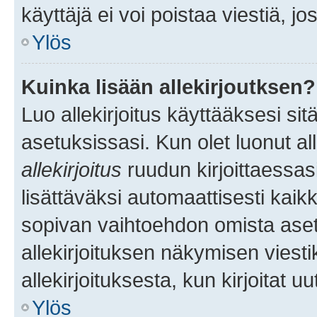
käyttäjä ei voi poistaa viestiä, jo
Ylös
Kuinka lisään allekirjoutksen?
Luo allekirjoitus käyttääksesi si
asetuksissasi. Kun olet luonut all
allekirjoitus
ruudun kirjoittaessasi
lisättäväksi automaattisesti kaikki
sopivan vaihtoehdon omista asetu
allekirjoituksen näkymisen viesti
allekirjoituksesta, kun kirjoitat uu
Ylös