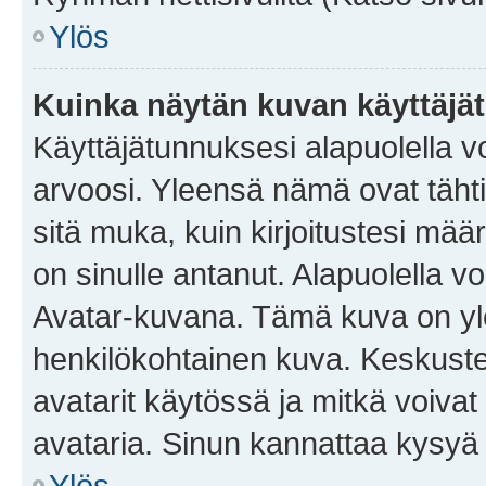
Ylös
Kuinka näytän kuvan käyttäjä
Käyttäjätunnuksesi alapuolella vo
arvoosi. Yleensä nämä ovat tähtiä 
sitä muka, kuin kirjoitustesi mää
on sinulle antanut. Alapuolella v
Avatar-kuvana. Tämä kuva on yle
henkilökohtainen kuva. Keskuste
avatarit käytössä ja mitkä voivat 
avataria. Sinun kannattaa kysyä yl
Ylös