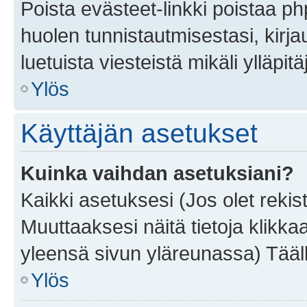
Poista evästeet-linkki poistaa p
huolen tunnistautmisestasi, kirja
luetuista viesteistä mikäli ylläpitä
Ylös
Käyttäjän asetukset
Kuinka vaihdan asetuksiani?
Kaikki asetuksesi (Jos olet rekist
Muuttaaksesi näitä tietoja klikka
yleensä sivun yläreunassa) Tääll
Ylös