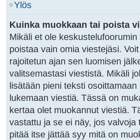
Ylös
Kuinka muokkaan tai poista vi
Mikäli et ole keskustelufoorumin y
poistaa vain omia viestejäsi. Voi
rajoitetun ajan sen luomisen jäl
valitsemastasi viestistä. Mikäli jo
lisätään pieni teksti osoittama
lukemaan viestiä. Tässä on mu
kertaa olet muokannut viestiä. Tä
vastattu ja se ei näy, jos valvoja
pitää itse jättää syy mitä on muo