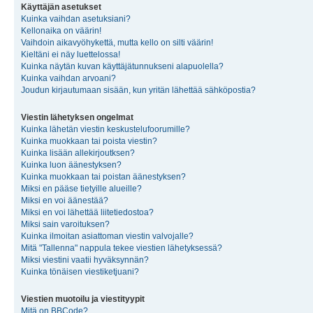
Käyttäjän asetukset
Kuinka vaihdan asetuksiani?
Kellonaika on väärin!
Vaihdoin aikavyöhykettä, mutta kello on silti väärin!
Kieltäni ei näy luettelossa!
Kuinka näytän kuvan käyttäjätunnukseni alapuolella?
Kuinka vaihdan arvoani?
Joudun kirjautumaan sisään, kun yritän lähettää sähköpostia?
Viestin lähetyksen ongelmat
Kuinka lähetän viestin keskustelufoorumille?
Kuinka muokkaan tai poista viestin?
Kuinka lisään allekirjoutksen?
Kuinka luon äänestyksen?
Kuinka muokkaan tai poistan äänestyksen?
Miksi en pääse tietyille alueille?
Miksi en voi äänestää?
Miksi en voi lähettää liitetiedostoa?
Miksi sain varoituksen?
Kuinka ilmoitan asiattoman viestin valvojalle?
Mitä "Tallenna" nappula tekee viestien lähetyksessä?
Miksi viestini vaatii hyväksynnän?
Kuinka tönäisen viestiketjuani?
Viestien muotoilu ja viestityypit
Mitä on BBCode?