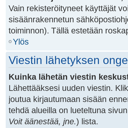
Vain rekisteröityneet käyttäjät v
sisäänrakennetun sähköpostiohjel
toiminnon). Tällä estetään roskap
Ylös
Viestin lähetyksen ong
Kuinka lähetän viestin keskus
Lähettääksesi uuden viestin. Kl
joutua kirjautumaan sisään ennen 
tehdä alueilla on lueteltuna sivun
Voit äänestää, jne.
) lista.