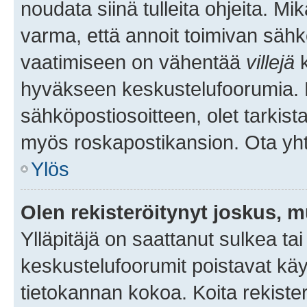
noudata siinä tulleita ohjeita. Mi
varma, että annoit toimivan sähk
vaatimiseen on vähentää
villejä
k
hyväkseen keskustelufoorumia. Mi
sähköpostiosoitteen, olet tarkista
myös roskapostikansion. Ota yhte
Ylös
Olen rekisteröitynyt joskus, 
Ylläpitäjä on saattanut sulkea ta
keskustelufoorumit poistavat k
tietokannan kokoa. Koita rekister