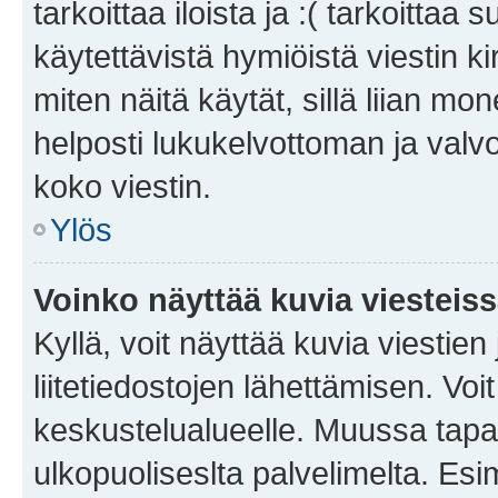
tarkoittaa iloista ja :( tarkoittaa 
käytettävistä hymiöistä viestin k
miten näitä käytät, sillä liian m
helposti lukukelvottoman ja valvo
koko viestin.
Ylös
Voinko näyttää kuvia viesteis
Kyllä, voit näyttää kuvia viestien 
liitetiedostojen lähettämisen. Vo
keskustelualueelle. Muussa tapa
ulkopuoliseslta palvelimelta. Es