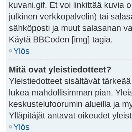
kuvani.gif. Et voi linkittää kuvia 
julkinen verkkopalvelin) tai sala
sähköposti ja muut salasanan vaa
Käytä BBCoden [img] tagia.
Ylös
Mitä ovat yleistiedotteet?
Yleistiedotteet sisältävät tärkeä
lukea mahdollisimman pian. Yleis
keskustelufoorumin alueilla ja m
Ylläpitäjät antavat oikeudet yleis
Ylös