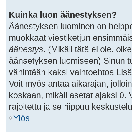
Kuinka luon äänestyksen?
Äänestyksen luominen on helppoa.
muokkaat viestiketjun ensimmäis
äänestys
. (Mikäli tätä ei ole. oik
äänsetyksen luomiseen) Sinun tu
vähintään kaksi vaihtoehtoa Lisää
Voit myös antaa aikarajan, jolloi
koskaan, mikäli asetat ajaksi 0.
rajoitettu ja se riippuu keskustel
Ylös