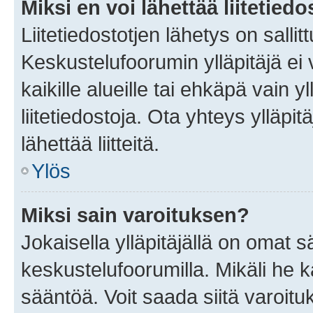
Miksi en voi lähettää liitetied
Liitetiedostotjen lähetys on sallit
Keskustelufoorumin ylläpitäjä ei v
kaikille alueille tai ehkäpä vain 
liitetiedostoja. Ota yhteys ylläpit
lähettää liitteitä.
Ylös
Miksi sain varoituksen?
Jokaisella ylläpitäjällä on omat 
keskustelufoorumilla. Mikäli he ka
sääntöä. Voit saada siitä varoi