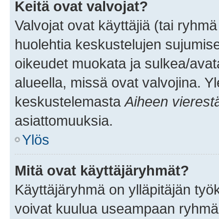
Keitä ovat valvojat?
Valvojat ovat käyttäjiä (tai ryhmä
huolehtia keskustelujen sujumise
oikeudet muokata ja sulkea/avata, 
alueella, missä ovat valvojina. Y
keskustelemasta
Aiheen vierest
asiattomuuksia.
Ylös
Mitä ovat käyttäjäryhmät?
Käyttäjäryhmä on ylläpitäjän työka
voivat kuulua useampaan ryhmään