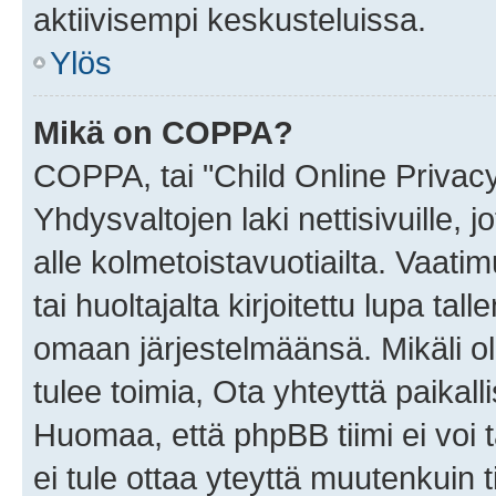
aktiivisempi keskusteluissa.
Ylös
Mikä on COPPA?
COPPA, tai "Child Online Privac
Yhdysvaltojen laki nettisivuille, 
alle kolmetoistavuotiailta. Vaa
tai huoltajalta kirjoitettu lupa ta
omaan järjestelmäänsä. Mikäli 
tulee toimia, Ota yhteyttä paika
Huomaa, että phpBB tiimi ei voi t
ei tule ottaa yteyttä muutenkuin t