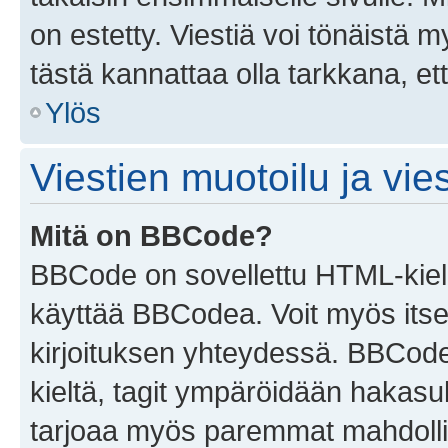
on estetty. Viestiä voi tönäistä m
tästä kannattaa olla tarkkana, e
Ylös
Viestien muotoilu ja vies
Mitä on BBCode?
BBCode on sovellettu HTML-kieles
käyttää BBCodea. Voit myös itse
kirjoituksen yhteydessä. BBCode 
kieltä, tagit ympäröidään hakasului
tarjoaa myös paremmat mahdollis