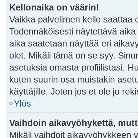
Kellonaika on väärin!
Vaikka palvelimen kello saattaa 
Todennäköisesti näytettävä aika
aika saatetaan näyttää eri aika
olet. Mikäli tämä on se syy. Si
asetuksia omasta profiilistasi. 
kuten suurin osa muistakin asetuks
käyttäjille. Joten jos et ole jo rek
Ylös
Vaihdoin aikavyöhykettä, mutta 
Mikäli vaihdoit aikavyöhykkeen 