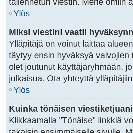
tallennetun viestin. Mene omiin a
Ylös
Miksi viestini vaatii hyväksyn
Ylläpitäjä on voinut laittaa alueen
täytyy ensin hyväksyä valvojien 
olet joutunut käyttäjäryhmään, jo
julkaisua. Ota yhteyttä ylläpitäjii
Ylös
Kuinka tönäisen viestiketjuan
Klikkaamalla "Tönäise" linkkiä voi
takaisin ensimmäiselle sivulle. M