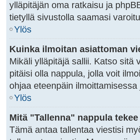
ylläpitäjän oma ratkaisu ja phpB
tietyllä sivustolla saamasi varoi
Ylös
Kuinka ilmoitan asiattoman vie
Mikäli ylläpitäjä sallii. Katso sitä
pitäisi olla nappula, jolla voit i
ohjaa eteenpäin ilmoittamisessa j
Ylös
Mitä "Tallenna" nappula tekee
Tämä antaa tallentaa viestisi m