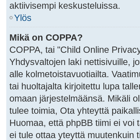
aktiivisempi keskusteluissa.
Ylös
Mikä on COPPA?
COPPA, tai "Child Online Privac
Yhdysvaltojen laki nettisivuille, 
alle kolmetoistavuotiailta. Vaa
tai huoltajalta kirjoitettu lupa ta
omaan järjestelmäänsä. Mikäli 
tulee toimia, Ota yhteyttä paika
Huomaa, että phpBB tiimi ei voi t
ei tule ottaa yteyttä muutenkuin t