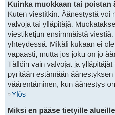
Kuinka muokkaan tai poistan
Kuten viestitkin. Äänestystä voi
valvoja tai ylläpitäjä. Muokatak
viestiketjun ensimmäistä viestiä
yhteydessä. Mikäli kukaan ei ol
vapaasti, mutta jos joku on jo ä
Tällöin vain valvojat ja ylläpitäjä
pyritään estämään äänestyksen 
väärentäminen, kun äänestys on
Ylös
Miksi en pääse tietyille alueill