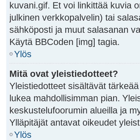
kuvani.gif. Et voi linkittää kuvia 
julkinen verkkopalvelin) tai sala
sähköposti ja muut salasanan vaa
Käytä BBCoden [img] tagia.
Ylös
Mitä ovat yleistiedotteet?
Yleistiedotteet sisältävät tärkeä
lukea mahdollisimman pian. Yleis
keskustelufoorumin alueilla ja m
Ylläpitäjät antavat oikeudet yleis
Ylös