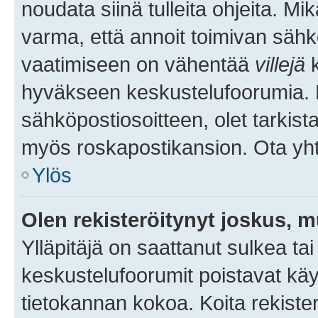
noudata siinä tulleita ohjeita. Mi
varma, että annoit toimivan sähk
vaatimiseen on vähentää
villejä
k
hyväkseen keskustelufoorumia. Mi
sähköpostiosoitteen, olet tarkista
myös roskapostikansion. Ota yhte
Ylös
Olen rekisteröitynyt joskus, 
Ylläpitäjä on saattanut sulkea ta
keskustelufoorumit poistavat k
tietokannan kokoa. Koita rekister