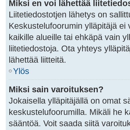
Miksi en voi lähettää liitetied
Liitetiedostotjen lähetys on sallit
Keskustelufoorumin ylläpitäjä ei v
kaikille alueille tai ehkäpä vain 
liitetiedostoja. Ota yhteys ylläpit
lähettää liitteitä.
Ylös
Miksi sain varoituksen?
Jokaisella ylläpitäjällä on omat 
keskustelufoorumilla. Mikäli he ka
sääntöä. Voit saada siitä varoi