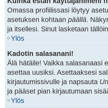
Kuinka estän käyttäjänimeni n
Omassa profiilissasi löytyy aset
asetuksen kohtaan
päällä
. Näkym
ja itsellesi. Sinut lasketaan tällö
Ylös
Kadotin salasanani!
Älä hätäile! Vaikka salasanaasi 
asettaa uusiksi. Asettaaksesi s
kirjautumissivulle ja napsauta
Un
ja pääset pian kirjautumaan sisä
Ylös