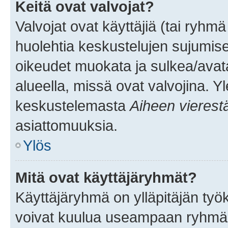
Keitä ovat valvojat?
Valvojat ovat käyttäjiä (tai ryhmä
huolehtia keskustelujen sujumise
oikeudet muokata ja sulkea/avata, 
alueella, missä ovat valvojina. Y
keskustelemasta
Aiheen vierest
asiattomuuksia.
Ylös
Mitä ovat käyttäjäryhmät?
Käyttäjäryhmä on ylläpitäjän työka
voivat kuulua useampaan ryhmään