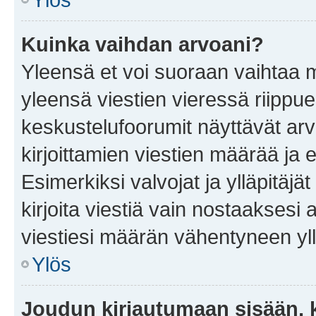
Kuinka vaihdan arvoani?
Yleensä et voi suoraan vaihtaa 
yleensä viestien vieressä riippu
keskustelufoorumit näyttävät ar
kirjoittamien viestien määrää ja er
Esimerkiksi valvojat ja ylläpitäjä
kirjoita viestiä vain nostaakses
viestiesi määrän vähentyneen yl
Ylös
Joudun kirjautumaan sisään, k