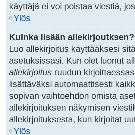
käyttäjä ei voi poistaa viestiä, jo
Ylös
Kuinka lisään allekirjoutksen?
Luo allekirjoitus käyttääksesi si
asetuksissasi. Kun olet luonut all
allekirjoitus
ruudun kirjoittaessasi
lisättäväksi automaattisesti kaikki
sopivan vaihtoehdon omista asetu
allekirjoituksen näkymisen viesti
allekirjoituksesta, kun kirjoitat uu
Ylös