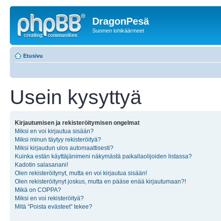
DragonPesä
Suomen lohikäärmeet
Etusivu
Usein kysyttyä
Kirjautumisen ja rekisteröitymisen ongelmat
Miksi en voi kirjautua sisään?
Miksi minun täytyy rekisteröityä?
Miksi kirjaudun ulos automaattisesti?
Kuinka estän käyttäjänimeni näkymästä paikallaolijoiden listassa?
Kadotin salasanani!
Olen rekisteröitynyt, mutta en voi kirjautua sisään!
Olen rekisteröitynyt joskus, mutta en pääse enää kirjautumaan?!
Mikä on COPPA?
Miksi en voi rekisteröityä?
Mitä “Poista evästeet” tekee?