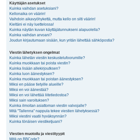
Käyttäjän asetukset
Kuinka vaihdan asetuksiani?
Kellonaika on väärin!
Vaihdoin aikavyöhykettä, mutta kello on silti väärin!
Kieltäni ei näy luettelossa!
Kuinka näytän kuvan käyttäjätunnukseni alapuolella?
Kuinka vaihdan arvoani?
Joudun kirjautumaan sisään, kun yritän lähettää sähköpostia?
Viestin lähetyksen ongelmat
Kuinka lähetän viestin keskustelufoorumille?
Kuinka muokkaan tai poista viestin?
Kuinka lisään allekirjoutksen?
Kuinka luon äänestyksen?
Kuinka muokkaan tai poistan äänestyksen?
Miksi en pääse tietyille alueille?
Miksi en voi äänestää?
Miksi en voi lähettää liitetiedostoa?
Miksi sain varoituksen?
Kuinka ilmoitan asiattoman viestin valvojalle?
Mitä "Tallenna" nappula tekee viestien lähetyksessä?
Miksi viestini vaatii hyväksynnän?
Kuinka tönäisen viestiketjuani?
Viestien muotoilu ja viestityypit
Mitä on BBCode?