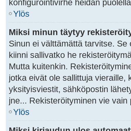
konfigurointivirhe heidän puolella
Ylös
Miksi minun täytyy rekisteröit
Sinun ei välttämättä tarvitse. Se
kiinni sallivatko he rekisteröitym
Mutta kuitenkin. Rekisteröitymine
jotka eivät ole sallittuja vierail
yksityisviestit, sähköpostin lähet
jne... Rekisteröityminen vie vain
Ylös
Miksi kirjaudun ulos automaat