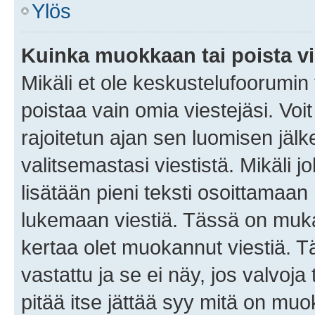
Ylös
Kuinka muokkaan tai poista vi
Mikäli et ole keskustelufoorumin y
poistaa vain omia viestejäsi. Voi
rajoitetun ajan sen luomisen jäl
valitsemastasi viestistä. Mikäli jo
lisätään pieni teksti osoittama
lukemaan viestiä. Tässä on mu
kertaa olet muokannut viestiä. Tä
vastattu ja se ei näy, jos valvoja
pitää itse jättää syy mitä on muo