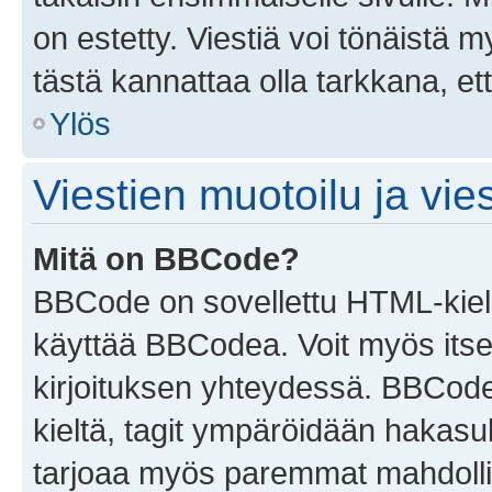
on estetty. Viestiä voi tönäistä m
tästä kannattaa olla tarkkana, e
Ylös
Viestien muotoilu ja vies
Mitä on BBCode?
BBCode on sovellettu HTML-kieles
käyttää BBCodea. Voit myös itse
kirjoituksen yhteydessä. BBCode 
kieltä, tagit ympäröidään hakasului
tarjoaa myös paremmat mahdollis