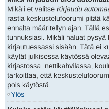
Mikäli et valitse
Kirjaudu automaat
rastia keskustelufoorumi pitää k
ennalta määritellyn ajan. Tällä e
tunnuksiasi. Mikäli haluat pysyä 
kirjautuessassi sisään. Tätä ei k
käytät julkisessa käytössä oleva
kirjastossa, nettikahvilassa, koul
tarkoittaa, että keskustelufoorum
pois käytöstä.
Ylös