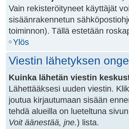
Vain rekisteröityneet käyttäjät v
sisäänrakennetun sähköpostiohjel
toiminnon). Tällä estetään roskap
Ylös
Viestin lähetyksen ong
Kuinka lähetän viestin keskus
Lähettääksesi uuden viestin. Kl
joutua kirjautumaan sisään ennen 
tehdä alueilla on lueteltuna sivun
Voit äänestää, jne.
) lista.