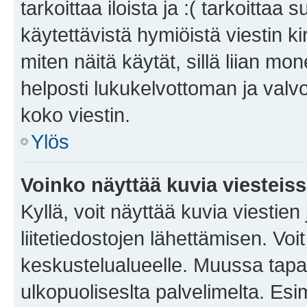
tarkoittaa iloista ja :( tarkoittaa 
käytettävistä hymiöistä viestin k
miten näitä käytät, sillä liian m
helposti lukukelvottoman ja valvo
koko viestin.
Ylös
Voinko näyttää kuvia viesteis
Kyllä, voit näyttää kuvia viestien 
liitetiedostojen lähettämisen. Vo
keskustelualueelle. Muussa tapa
ulkopuoliseslta palvelimelta. Es