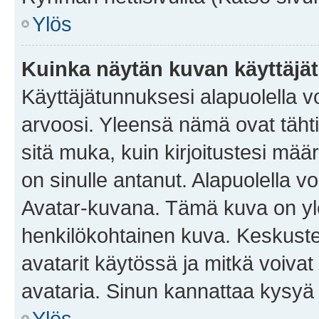
Ylös
Kuinka näytän kuvan käyttäjä
Käyttäjätunnuksesi alapuolella vo
arvoosi. Yleensä nämä ovat tähtiä 
sitä muka, kuin kirjoitustesi mää
on sinulle antanut. Alapuolella v
Avatar-kuvana. Tämä kuva on yle
henkilökohtainen kuva. Keskuste
avatarit käytössä ja mitkä voivat 
avataria. Sinun kannattaa kysyä yl
Ylös