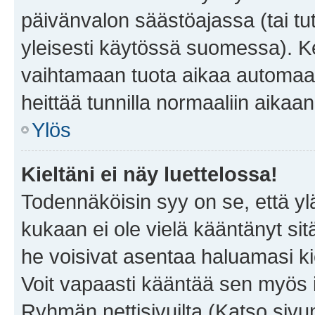
päivänvalon säästöajassa (tai tu
yleisesti käytössä suomessa). Ke
vaihtamaan tuota aikaa automaatti
heittää tunnilla normaaliin aikaan
Ylös
Kieltäni ei näy luettelossa!
Todennäköisin syy on se, että yläp
kukaan ei ole vielä kääntänyt sitä 
he voisivat asentaa haluamasi ki
Voit vapaasti kääntää sen myös i
Ryhmän nettisivuilta (Katso sivun