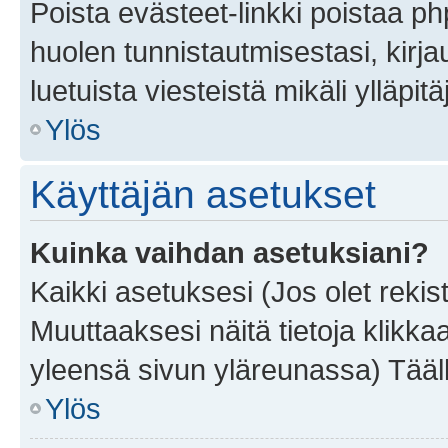
Poista evästeet-linkki poistaa p
huolen tunnistautmisestasi, kirja
luetuista viesteistä mikäli ylläpitä
Ylös
Käyttäjän asetukset
Kuinka vaihdan asetuksiani?
Kaikki asetuksesi (Jos olet rekist
Muuttaaksesi näitä tietoja klikka
yleensä sivun yläreunassa) Tääll
Ylös