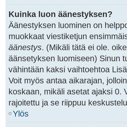
Kuinka luon äänestyksen?
Äänestyksen luominen on helppoa.
muokkaat viestiketjun ensimmäis
äänestys
. (Mikäli tätä ei ole. oik
äänsetyksen luomiseen) Sinun tu
vähintään kaksi vaihtoehtoa Lisää
Voit myös antaa aikarajan, jolloi
koskaan, mikäli asetat ajaksi 0.
rajoitettu ja se riippuu keskustel
Ylös