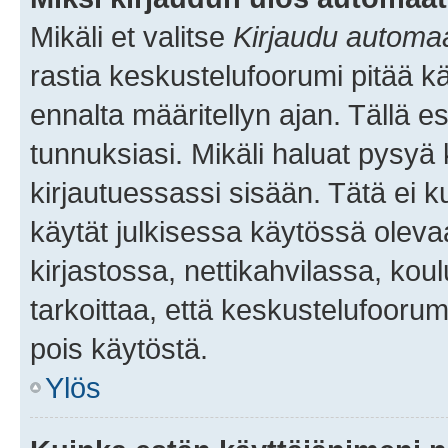
Mikäli et valitse
Kirjaudu automaat
rastia keskustelufoorumi pitää k
ennalta määritellyn ajan. Tällä e
tunnuksiasi. Mikäli haluat pysyä 
kirjautuessassi sisään. Tätä ei k
käytät julkisessa käytössä oleva
kirjastossa, nettikahvilassa, koul
tarkoittaa, että keskustelufoorum
pois käytöstä.
Ylös