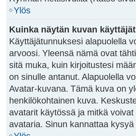
Ylös
Kuinka näytän kuvan käyttäjä
Käyttäjätunnuksesi alapuolella vo
arvoosi. Yleensä nämä ovat tähtiä 
sitä muka, kuin kirjoitustesi mää
on sinulle antanut. Alapuolella v
Avatar-kuvana. Tämä kuva on yle
henkilökohtainen kuva. Keskuste
avatarit käytössä ja mitkä voivat 
avataria. Sinun kannattaa kysyä yl
Ylös