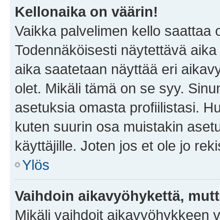
Kellonaika on väärin!
Vaikka palvelimen kello saattaa 
Todennäköisesti näytettävä aika
aika saatetaan näyttää eri aika
olet. Mikäli tämä on se syy. Si
asetuksia omasta profiilistasi. 
kuten suurin osa muistakin asetuks
käyttäjille. Joten jos et ole jo rek
Ylös
Vaihdoin aikavyöhykettä, mutta 
Mikäli vaihdoit aikavyöhykkeen 