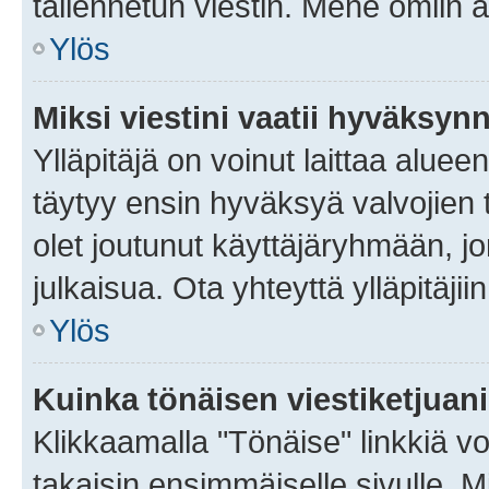
tallennetun viestin. Mene omiin a
Ylös
Miksi viestini vaatii hyväksyn
Ylläpitäjä on voinut laittaa alueen
täytyy ensin hyväksyä valvojien 
olet joutunut käyttäjäryhmään, jo
julkaisua. Ota yhteyttä ylläpitäjii
Ylös
Kuinka tönäisen viestiketjuan
Klikkaamalla "Tönäise" linkkiä voi
takaisin ensimmäiselle sivulle. M