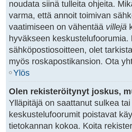
noudata siinä tulleita ohjeita. Mi
varma, että annoit toimivan sähk
vaatimiseen on vähentää
villejä
k
hyväkseen keskustelufoorumia. Mi
sähköpostiosoitteen, olet tarkista
myös roskapostikansion. Ota yhte
Ylös
Olen rekisteröitynyt joskus, 
Ylläpitäjä on saattanut sulkea ta
keskustelufoorumit poistavat k
tietokannan kokoa. Koita rekister