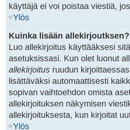
käyttäjä ei voi poistaa viestiä, jo
Ylös
Kuinka lisään allekirjoutksen?
Luo allekirjoitus käyttääksesi si
asetuksissasi. Kun olet luonut all
allekirjoitus
ruudun kirjoittaessasi
lisättäväksi automaattisesti kaikki
sopivan vaihtoehdon omista asetu
allekirjoituksen näkymisen viesti
allekirjoituksesta, kun kirjoitat uu
Ylös