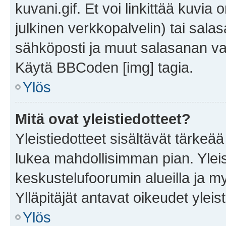
kuvani.gif. Et voi linkittää kuvia 
julkinen verkkopalvelin) tai sala
sähköposti ja muut salasanan vaa
Käytä BBCoden [img] tagia.
Ylös
Mitä ovat yleistiedotteet?
Yleistiedotteet sisältävät tärkeä
lukea mahdollisimman pian. Yleis
keskustelufoorumin alueilla ja m
Ylläpitäjät antavat oikeudet yleis
Ylös