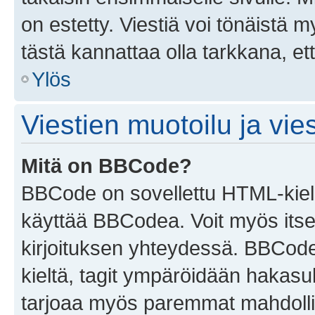
on estetty. Viestiä voi tönäistä m
tästä kannattaa olla tarkkana, e
Ylös
Viestien muotoilu ja vies
Mitä on BBCode?
BBCode on sovellettu HTML-kieles
käyttää BBCodea. Voit myös itse
kirjoituksen yhteydessä. BBCode 
kieltä, tagit ympäröidään hakasului
tarjoaa myös paremmat mahdollis