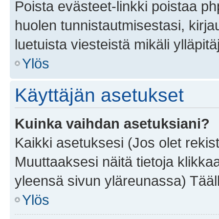
Poista evästeet-linkki poistaa p
huolen tunnistautmisestasi, kirja
luetuista viesteistä mikäli ylläpitä
Ylös
Käyttäjän asetukset
Kuinka vaihdan asetuksiani?
Kaikki asetuksesi (Jos olet rekist
Muuttaaksesi näitä tietoja klikka
yleensä sivun yläreunassa) Tääll
Ylös