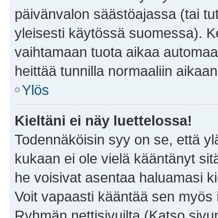
päivänvalon säästöajassa (tai tu
yleisesti käytössä suomessa). Ke
vaihtamaan tuota aikaa automaatti
heittää tunnilla normaaliin aikaan
Ylös
Kieltäni ei näy luettelossa!
Todennäköisin syy on se, että yläp
kukaan ei ole vielä kääntänyt sitä 
he voisivat asentaa haluamasi ki
Voit vapaasti kääntää sen myös i
Ryhmän nettisivuilta (Katso sivun