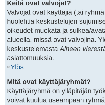
Keitä ovat valvojat?
Valvojat ovat käyttäjiä (tai ryhmä
huolehtia keskustelujen sujumise
oikeudet muokata ja sulkea/avata, 
alueella, missä ovat valvojina. Y
keskustelemasta
Aiheen vierest
asiattomuuksia.
Ylös
Mitä ovat käyttäjäryhmät?
Käyttäjäryhmä on ylläpitäjän työka
voivat kuulua useampaan ryhmään