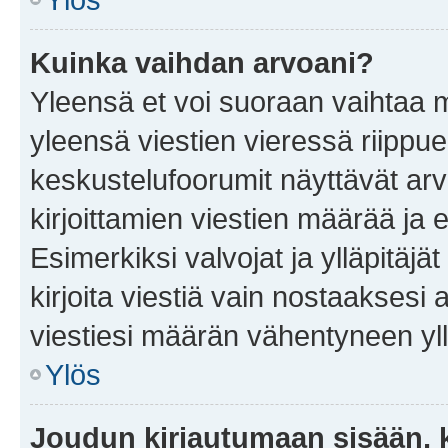
Kuinka vaihdan arvoani?
Yleensä et voi suoraan vaihtaa 
yleensä viestien vieressä riippu
keskustelufoorumit näyttävät ar
kirjoittamien viestien määrää ja er
Esimerkiksi valvojat ja ylläpitäjä
kirjoita viestiä vain nostaakses
viestiesi määrän vähentyneen yl
Ylös
Joudun kirjautumaan sisään, k