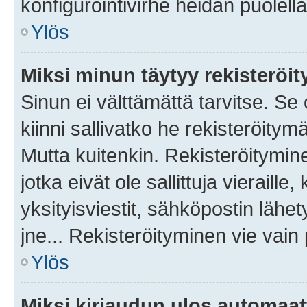
konfigurointivirhe heidän puolella
Ylös
Miksi minun täytyy rekisteröit
Sinun ei välttämättä tarvitse. Se
kiinni sallivatko he rekisteröitym
Mutta kuitenkin. Rekisteröitymine
jotka eivät ole sallittuja vierail
yksityisviestit, sähköpostin lähet
jne... Rekisteröityminen vie vain
Ylös
Miksi kirjaudun ulos automaat