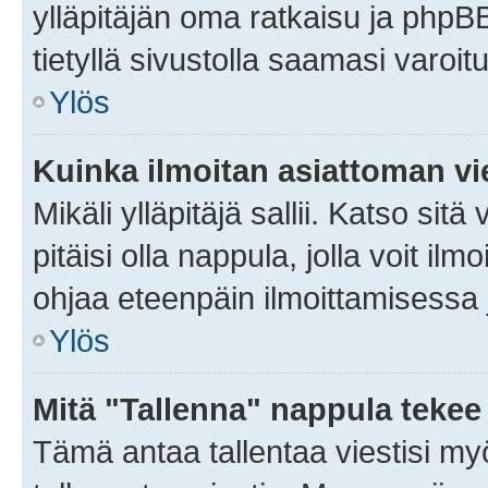
ylläpitäjän oma ratkaisu ja phpB
tietyllä sivustolla saamasi varoi
Ylös
Kuinka ilmoitan asiattoman vie
Mikäli ylläpitäjä sallii. Katso sitä
pitäisi olla nappula, jolla voit i
ohjaa eteenpäin ilmoittamisessa j
Ylös
Mitä "Tallenna" nappula tekee
Tämä antaa tallentaa viestisi m