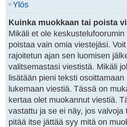
Ylös
Kuinka muokkaan tai poista vi
Mikäli et ole keskustelufoorumin y
poistaa vain omia viestejäsi. Voi
rajoitetun ajan sen luomisen jäl
valitsemastasi viestistä. Mikäli jo
lisätään pieni teksti osoittama
lukemaan viestiä. Tässä on mu
kertaa olet muokannut viestiä. Tä
vastattu ja se ei näy, jos valvoja
pitää itse jättää syy mitä on muo