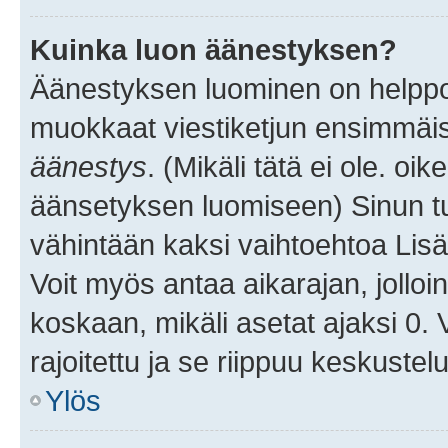
Kuinka luon äänestyksen?
Äänestyksen luominen on helppoa.
muokkaat viestiketjun ensimmäis
äänestys
. (Mikäli tätä ei ole. oik
äänsetyksen luomiseen) Sinun tu
vähintään kaksi vaihtoehtoa Lisää
Voit myös antaa aikarajan, jolloi
koskaan, mikäli asetat ajaksi 0.
rajoitettu ja se riippuu keskustel
Ylös