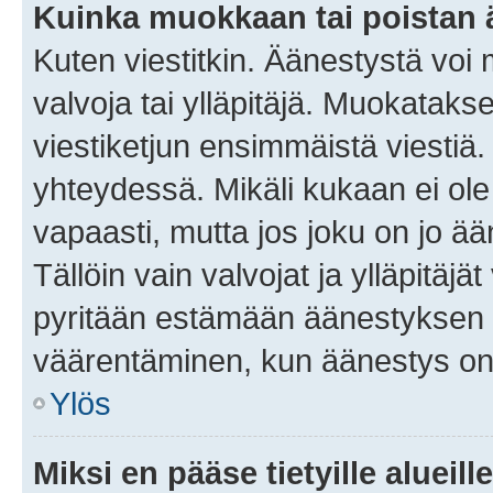
Kuinka muokkaan tai poistan
Kuten viestitkin. Äänestystä voi
valvoja tai ylläpitäjä. Muokatak
viestiketjun ensimmäistä viestiä
yhteydessä. Mikäli kukaan ei ol
vapaasti, mutta jos joku on jo ä
Tällöin vain valvojat ja ylläpitäjä
pyritään estämään äänestyksen 
väärentäminen, kun äänestys on
Ylös
Miksi en pääse tietyille alueill