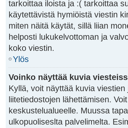
tarkoittaa iloista ja :( tarkoittaa 
käytettävistä hymiöistä viestin k
miten näitä käytät, sillä liian m
helposti lukukelvottoman ja valvo
koko viestin.
Ylös
Voinko näyttää kuvia viesteis
Kyllä, voit näyttää kuvia viestien 
liitetiedostojen lähettämisen. Vo
keskustelualueelle. Muussa tapa
ulkopuoliseslta palvelimelta. Es