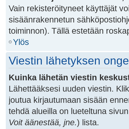
Vain rekisteröityneet käyttäjät v
sisäänrakennetun sähköpostiohjel
toiminnon). Tällä estetään roskap
Ylös
Viestin lähetyksen ong
Kuinka lähetän viestin keskus
Lähettääksesi uuden viestin. Kl
joutua kirjautumaan sisään ennen 
tehdä alueilla on lueteltuna sivun
Voit äänestää, jne.
) lista.