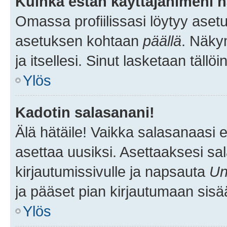
Kuinka estän käyttäjänimeni n
Omassa profiilissasi löytyy aset
asetuksen kohtaan
päällä
. Näkym
ja itsellesi. Sinut lasketaan tällö
Ylös
Kadotin salasanani!
Älä hätäile! Vaikka salasanaasi 
asettaa uusiksi. Asettaaksesi s
kirjautumissivulle ja napsauta
Un
ja pääset pian kirjautumaan sisä
Ylös