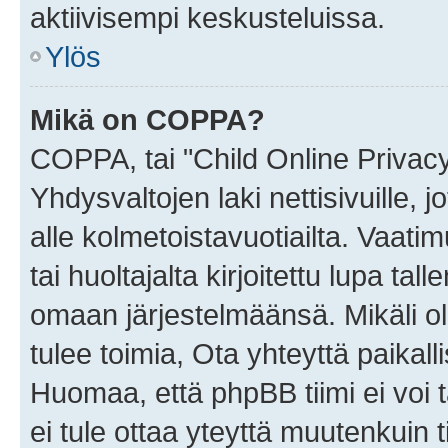
aktiivisempi keskusteluissa.
Ylös
Mikä on COPPA?
COPPA, tai "Child Online Privac
Yhdysvaltojen laki nettisivuille, 
alle kolmetoistavuotiailta. Vaa
tai huoltajalta kirjoitettu lupa ta
omaan järjestelmäänsä. Mikäli 
tulee toimia, Ota yhteyttä paika
Huomaa, että phpBB tiimi ei voi t
ei tule ottaa yteyttä muutenkuin t