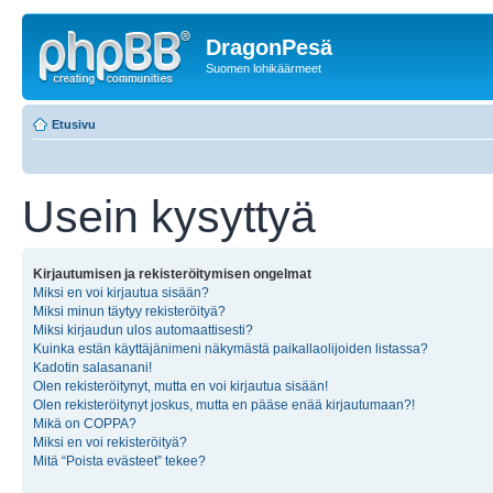
DragonPesä
Suomen lohikäärmeet
Etusivu
Usein kysyttyä
Kirjautumisen ja rekisteröitymisen ongelmat
Miksi en voi kirjautua sisään?
Miksi minun täytyy rekisteröityä?
Miksi kirjaudun ulos automaattisesti?
Kuinka estän käyttäjänimeni näkymästä paikallaolijoiden listassa?
Kadotin salasanani!
Olen rekisteröitynyt, mutta en voi kirjautua sisään!
Olen rekisteröitynyt joskus, mutta en pääse enää kirjautumaan?!
Mikä on COPPA?
Miksi en voi rekisteröityä?
Mitä “Poista evästeet” tekee?