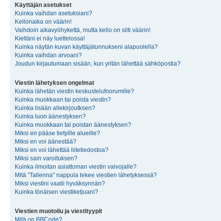
Käyttäjän asetukset
Kuinka vaihdan asetuksiani?
Kellonaika on väärin!
Vaihdoin aikavyöhykettä, mutta kello on silti väärin!
Kieltäni ei näy luettelossa!
Kuinka näytän kuvan käyttäjätunnukseni alapuolella?
Kuinka vaihdan arvoani?
Joudun kirjautumaan sisään, kun yritän lähettää sähköpostia?
Viestin lähetyksen ongelmat
Kuinka lähetän viestin keskustelufoorumille?
Kuinka muokkaan tai poista viestin?
Kuinka lisään allekirjoutksen?
Kuinka luon äänestyksen?
Kuinka muokkaan tai poistan äänestyksen?
Miksi en pääse tietyille alueille?
Miksi en voi äänestää?
Miksi en voi lähettää liitetiedostoa?
Miksi sain varoituksen?
Kuinka ilmoitan asiattoman viestin valvojalle?
Mitä "Tallenna" nappula tekee viestien lähetyksessä?
Miksi viestini vaatii hyväksynnän?
Kuinka tönäisen viestiketjuani?
Viestien muotoilu ja viestityypit
Mitä on BBCode?