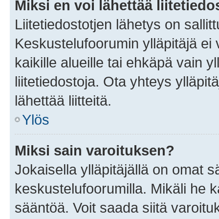
Miksi en voi lähettää liitetied
Liitetiedostotjen lähetys on sallit
Keskustelufoorumin ylläpitäjä ei v
kaikille alueille tai ehkäpä vain 
liitetiedostoja. Ota yhteys ylläpit
lähettää liitteitä.
Ylös
Miksi sain varoituksen?
Jokaisella ylläpitäjällä on omat 
keskustelufoorumilla. Mikäli he ka
sääntöä. Voit saada siitä varoi