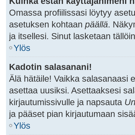
Kuinka estän käyttäjänimeni n
Omassa profiilissasi löytyy aset
asetuksen kohtaan
päällä
. Näkym
ja itsellesi. Sinut lasketaan tällö
Ylös
Kadotin salasanani!
Älä hätäile! Vaikka salasanaasi 
asettaa uusiksi. Asettaaksesi s
kirjautumissivulle ja napsauta
Un
ja pääset pian kirjautumaan sisä
Ylös