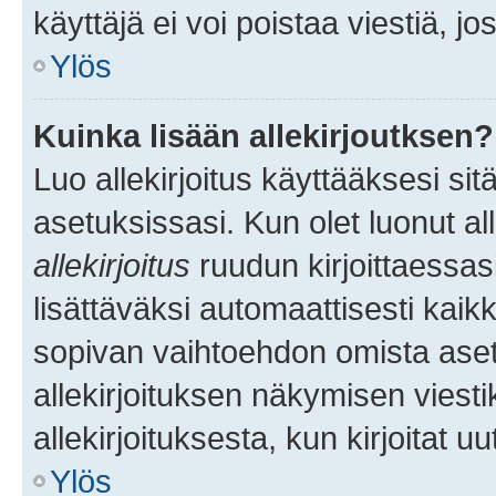
käyttäjä ei voi poistaa viestiä, jo
Ylös
Kuinka lisään allekirjoutksen?
Luo allekirjoitus käyttääksesi si
asetuksissasi. Kun olet luonut all
allekirjoitus
ruudun kirjoittaessasi
lisättäväksi automaattisesti kaikki
sopivan vaihtoehdon omista asetu
allekirjoituksen näkymisen viesti
allekirjoituksesta, kun kirjoitat uu
Ylös