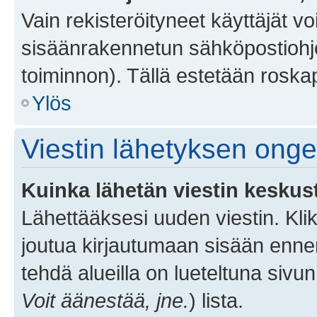
Vain rekisteröityneet käyttäjät v
sisäänrakennetun sähköpostiohjel
toiminnon). Tällä estetään roskap
Ylös
Viestin lähetyksen ong
Kuinka lähetän viestin keskus
Lähettääksesi uuden viestin. Kl
joutua kirjautumaan sisään ennen 
tehdä alueilla on lueteltuna sivun
Voit äänestää, jne.
) lista.