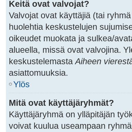
Keitä ovat valvojat?
Valvojat ovat käyttäjiä (tai ryhmä
huolehtia keskustelujen sujumise
oikeudet muokata ja sulkea/avata, 
alueella, missä ovat valvojina. Y
keskustelemasta
Aiheen vierest
asiattomuuksia.
Ylös
Mitä ovat käyttäjäryhmät?
Käyttäjäryhmä on ylläpitäjän työka
voivat kuulua useampaan ryhmään