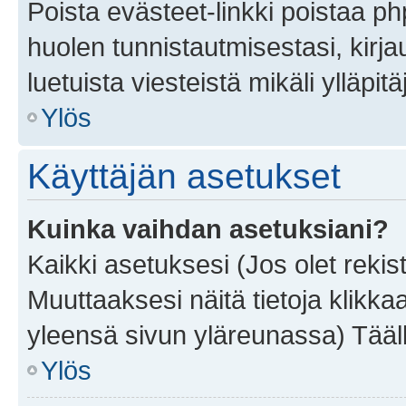
Poista evästeet-linkki poistaa p
huolen tunnistautmisestasi, kirja
luetuista viesteistä mikäli ylläpitä
Ylös
Käyttäjän asetukset
Kuinka vaihdan asetuksiani?
Kaikki asetuksesi (Jos olet rekist
Muuttaaksesi näitä tietoja klikka
yleensä sivun yläreunassa) Tääll
Ylös