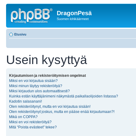
DragonPesä
Suomen lohikäärmeet
Etusivu
Usein kysyttyä
Kirjautumisen ja rekisteröitymisen ongelmat
Miksi en voi kirjautua sisään?
Miksi minun täytyy rekisteröityä?
Miksi kirjaudun ulos automaattisesti?
Kuinka estän käyttäjänimeni näkymästä paikallaolijoiden listassa?
Kadotin salasanani!
Olen rekisteröitynyt, mutta en voi kirjautua sisään!
Olen rekisteröitynyt joskus, mutta en pääse enää kirjautumaan?!
Mikä on COPPA?
Miksi en voi rekisteröityä?
Mitä “Poista evästeet” tekee?