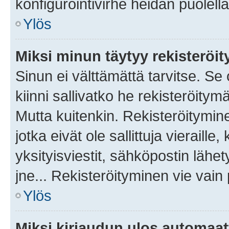
konfigurointivirhe heidän puolella
Ylös
Miksi minun täytyy rekisteröit
Sinun ei välttämättä tarvitse. Se
kiinni sallivatko he rekisteröitym
Mutta kuitenkin. Rekisteröitymine
jotka eivät ole sallittuja vierail
yksityisviestit, sähköpostin lähet
jne... Rekisteröityminen vie vain
Ylös
Miksi kirjaudun ulos automaat