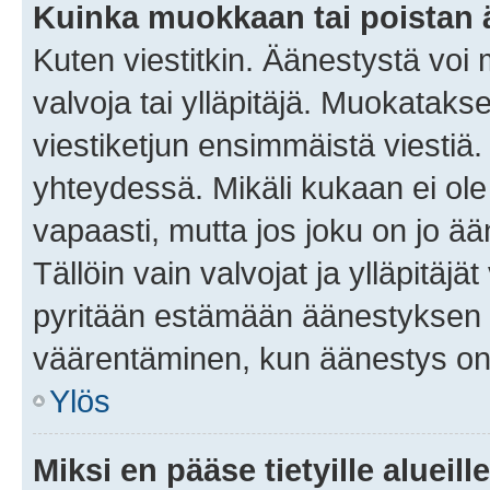
Kuinka muokkaan tai poistan
Kuten viestitkin. Äänestystä voi
valvoja tai ylläpitäjä. Muokatak
viestiketjun ensimmäistä viestiä
yhteydessä. Mikäli kukaan ei ol
vapaasti, mutta jos joku on jo ä
Tällöin vain valvojat ja ylläpitäjä
pyritään estämään äänestyksen 
väärentäminen, kun äänestys on
Ylös
Miksi en pääse tietyille alueill