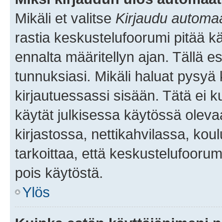
Mikäli et valitse
Kirjaudu automaat
rastia keskustelufoorumi pitää k
ennalta määritellyn ajan. Tällä e
tunnuksiasi. Mikäli haluat pysyä 
kirjautuessassi sisään. Tätä ei k
käytät julkisessa käytössä oleva
kirjastossa, nettikahvilassa, koul
tarkoittaa, että keskustelufoorum
pois käytöstä.
Ylös