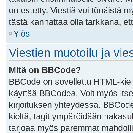
on estetty. Viestiä voi tönäistä m
tästä kannattaa olla tarkkana, e
Ylös
Viestien muotoilu ja vies
Mitä on BBCode?
BBCode on sovellettu HTML-kieles
käyttää BBCodea. Voit myös itse
kirjoituksen yhteydessä. BBCode 
kieltä, tagit ympäröidään hakasului
tarjoaa myös paremmat mahdollis