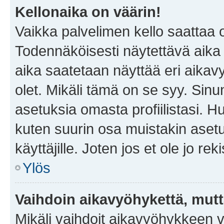
Kellonaika on väärin!
Vaikka palvelimen kello saattaa 
Todennäköisesti näytettävä aika
aika saatetaan näyttää eri aika
olet. Mikäli tämä on se syy. Si
asetuksia omasta profiilistasi. 
kuten suurin osa muistakin asetuks
käyttäjille. Joten jos et ole jo rek
Ylös
Vaihdoin aikavyöhykettä, mutta 
Mikäli vaihdoit aikavyöhykkeen 