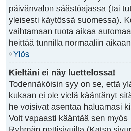
päivänvalon säästöajassa (tai tu
yleisesti käytössä suomessa). Ke
vaihtamaan tuota aikaa automaatti
heittää tunnilla normaaliin aikaan
Ylös
Kieltäni ei näy luettelossa!
Todennäköisin syy on se, että yläp
kukaan ei ole vielä kääntänyt sitä 
he voisivat asentaa haluamasi ki
Voit vapaasti kääntää sen myös i
Ryhmän nettisivuilta (Katso sivun