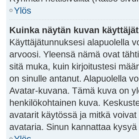
Ylös
Kuinka näytän kuvan käyttäjä
Käyttäjätunnuksesi alapuolella vo
arvoosi. Yleensä nämä ovat tähtiä 
sitä muka, kuin kirjoitustesi mää
on sinulle antanut. Alapuolella v
Avatar-kuvana. Tämä kuva on yle
henkilökohtainen kuva. Keskuste
avatarit käytössä ja mitkä voivat 
avataria. Sinun kannattaa kysyä yl
Ylös