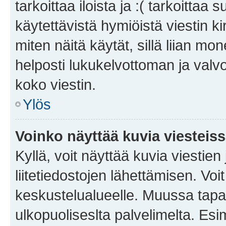
tarkoittaa iloista ja :( tarkoittaa 
käytettävistä hymiöistä viestin k
miten näitä käytät, sillä liian m
helposti lukukelvottoman ja valvo
koko viestin.
Ylös
Voinko näyttää kuvia viesteis
Kyllä, voit näyttää kuvia viestien 
liitetiedostojen lähettämisen. Vo
keskustelualueelle. Muussa tapa
ulkopuoliseslta palvelimelta. Es