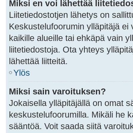
Miksi en voi lähettää liitetied
Liitetiedostotjen lähetys on sallit
Keskustelufoorumin ylläpitäjä ei v
kaikille alueille tai ehkäpä vain 
liitetiedostoja. Ota yhteys ylläpit
lähettää liitteitä.
Ylös
Miksi sain varoituksen?
Jokaisella ylläpitäjällä on omat 
keskustelufoorumilla. Mikäli he ka
sääntöä. Voit saada siitä varoi