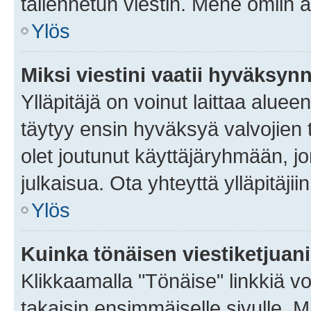
tallennetun viestin. Mene omiin a
Ylös
Miksi viestini vaatii hyväksyn
Ylläpitäjä on voinut laittaa alueen
täytyy ensin hyväksyä valvojien 
olet joutunut käyttäjäryhmään, jo
julkaisua. Ota yhteyttä ylläpitäjii
Ylös
Kuinka tönäisen viestiketjuan
Klikkaamalla "Tönäise" linkkiä voi
takaisin ensimmäiselle sivulle. M