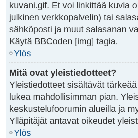
kuvani.gif. Et voi linkittää kuvia 
julkinen verkkopalvelin) tai sala
sähköposti ja muut salasanan vaa
Käytä BBCoden [img] tagia.
Ylös
Mitä ovat yleistiedotteet?
Yleistiedotteet sisältävät tärkeä
lukea mahdollisimman pian. Yleis
keskustelufoorumin alueilla ja m
Ylläpitäjät antavat oikeudet yleis
Ylös