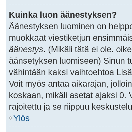
Kuinka luon äänestyksen?
Äänestyksen luominen on helppoa.
muokkaat viestiketjun ensimmäis
äänestys
. (Mikäli tätä ei ole. oik
äänsetyksen luomiseen) Sinun tu
vähintään kaksi vaihtoehtoa Lisää
Voit myös antaa aikarajan, jolloi
koskaan, mikäli asetat ajaksi 0.
rajoitettu ja se riippuu keskustel
Ylös