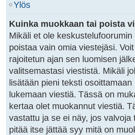
Ylös
Kuinka muokkaan tai poista vi
Mikäli et ole keskustelufoorumin y
poistaa vain omia viestejäsi. Voi
rajoitetun ajan sen luomisen jäl
valitsemastasi viestistä. Mikäli jo
lisätään pieni teksti osoittama
lukemaan viestiä. Tässä on mu
kertaa olet muokannut viestiä. Tä
vastattu ja se ei näy, jos valvoja
pitää itse jättää syy mitä on muo