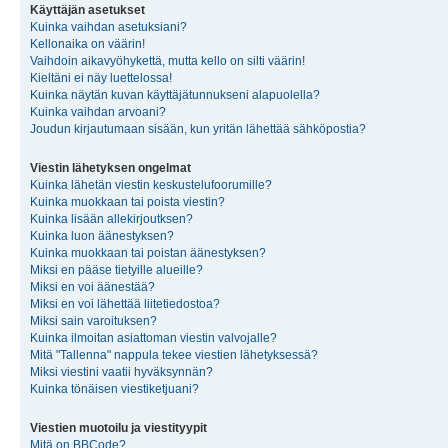
Käyttäjän asetukset
Kuinka vaihdan asetuksiani?
Kellonaika on väärin!
Vaihdoin aikavyöhykettä, mutta kello on silti väärin!
Kieltäni ei näy luettelossa!
Kuinka näytän kuvan käyttäjätunnukseni alapuolella?
Kuinka vaihdan arvoani?
Joudun kirjautumaan sisään, kun yritän lähettää sähköpostia?
Viestin lähetyksen ongelmat
Kuinka lähetän viestin keskustelufoorumille?
Kuinka muokkaan tai poista viestin?
Kuinka lisään allekirjoutksen?
Kuinka luon äänestyksen?
Kuinka muokkaan tai poistan äänestyksen?
Miksi en pääse tietyille alueille?
Miksi en voi äänestää?
Miksi en voi lähettää liitetiedostoa?
Miksi sain varoituksen?
Kuinka ilmoitan asiattoman viestin valvojalle?
Mitä "Tallenna" nappula tekee viestien lähetyksessä?
Miksi viestini vaatii hyväksynnän?
Kuinka tönäisen viestiketjuani?
Viestien muotoilu ja viestityypit
Mitä on BBCode?