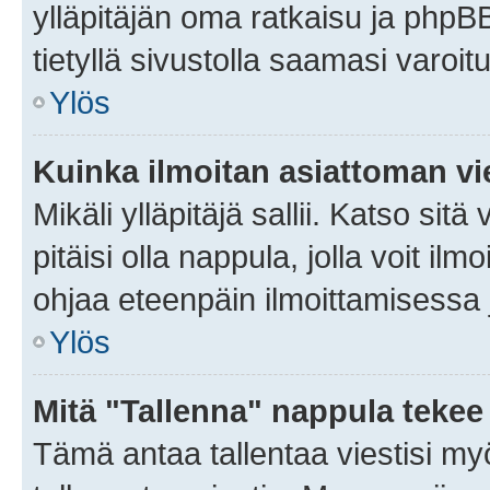
ylläpitäjän oma ratkaisu ja phpB
tietyllä sivustolla saamasi varoi
Ylös
Kuinka ilmoitan asiattoman vie
Mikäli ylläpitäjä sallii. Katso sitä
pitäisi olla nappula, jolla voit i
ohjaa eteenpäin ilmoittamisessa j
Ylös
Mitä "Tallenna" nappula tekee
Tämä antaa tallentaa viestisi m