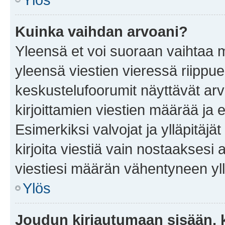
Kuinka vaihdan arvoani?
Yleensä et voi suoraan vaihtaa 
yleensä viestien vieressä riippu
keskustelufoorumit näyttävät ar
kirjoittamien viestien määrää ja er
Esimerkiksi valvojat ja ylläpitäjä
kirjoita viestiä vain nostaakses
viestiesi määrän vähentyneen yl
Ylös
Joudun kirjautumaan sisään, k