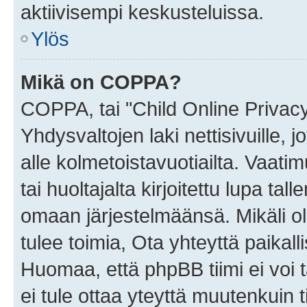
aktiivisempi keskusteluissa.
Ylös
Mikä on COPPA?
COPPA, tai "Child Online Privac
Yhdysvaltojen laki nettisivuille, 
alle kolmetoistavuotiailta. Vaa
tai huoltajalta kirjoitettu lupa ta
omaan järjestelmäänsä. Mikäli 
tulee toimia, Ota yhteyttä paika
Huomaa, että phpBB tiimi ei voi t
ei tule ottaa yteyttä muutenkuin t