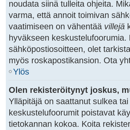
noudata siinä tulleita ohjeita. Mi
varma, että annoit toimivan sähk
vaatimiseen on vähentää
villejä
k
hyväkseen keskustelufoorumia. Mi
sähköpostiosoitteen, olet tarkista
myös roskapostikansion. Ota yhte
Ylös
Olen rekisteröitynyt joskus, 
Ylläpitäjä on saattanut sulkea ta
keskustelufoorumit poistavat k
tietokannan kokoa. Koita rekister