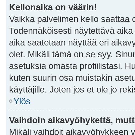
Kellonaika on väärin!
Vaikka palvelimen kello saattaa 
Todennäköisesti näytettävä aika
aika saatetaan näyttää eri aika
olet. Mikäli tämä on se syy. Si
asetuksia omasta profiilistasi. 
kuten suurin osa muistakin asetuks
käyttäjille. Joten jos et ole jo rek
Ylös
Vaihdoin aikavyöhykettä, mutta 
Mikäli vaihdoit aikavyöhykkeen 