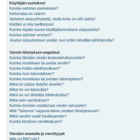
Käyttäjän asetukset
Kuinka vaihdan asetuksiani?
Kellonaika on väärin!
Vaihdoin aikavyöhykettä, mutta kello on silti väärin!
Kieltäni ei näy luettelossa!
Kuinka näytän kuvan käyttäjätunnukseni alapuolella?
Kuinka vaihdan arvoani?
Joudun kirjautumaan sisään, kun yritän lähettää sähköpostia?
Viestin lähetyksen ongelmat
Kuinka lähetän viestin keskustelufoorumille?
Kuinka muokkaan tai poista viestin?
Kuinka lisään allekirjoutksen?
Kuinka luon äänestyksen?
Kuinka muokkaan tai poistan äänestyksen?
Miksi en pääse tietyille alueille?
Miksi en voi äänestää?
Miksi en voi lähettää liitetiedostoa?
Miksi sain varoituksen?
Kuinka ilmoitan asiattoman viestin valvojalle?
Mitä "Tallenna" nappula tekee viestien lähetyksessä?
Miksi viestini vaatii hyväksynnän?
Kuinka tönäisen viestiketjuani?
Viestien muotoilu ja viestityypit
Mitä on BBCode?