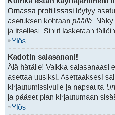
Kuinka estän käyttäjänimeni n
Omassa profiilissasi löytyy aset
asetuksen kohtaan
päällä
. Näkym
ja itsellesi. Sinut lasketaan tällö
Ylös
Kadotin salasanani!
Älä hätäile! Vaikka salasanaasi 
asettaa uusiksi. Asettaaksesi s
kirjautumissivulle ja napsauta
Un
ja pääset pian kirjautumaan sisä
Ylös