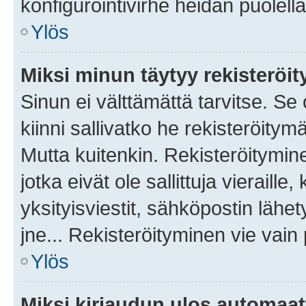
konfigurointivirhe heidän puolella
Ylös
Miksi minun täytyy rekisteröit
Sinun ei välttämättä tarvitse. Se
kiinni sallivatko he rekisteröitym
Mutta kuitenkin. Rekisteröitymine
jotka eivät ole sallittuja vierail
yksityisviestit, sähköpostin lähet
jne... Rekisteröityminen vie vain
Ylös
Miksi kirjaudun ulos automaat