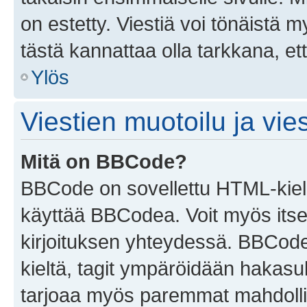
on estetty. Viestiä voi tönäistä m
tästä kannattaa olla tarkkana, e
Ylös
Viestien muotoilu ja vies
Mitä on BBCode?
BBCode on sovellettu HTML-kieles
käyttää BBCodea. Voit myös itse
kirjoituksen yhteydessä. BBCode 
kieltä, tagit ympäröidään hakasului
tarjoaa myös paremmat mahdollis