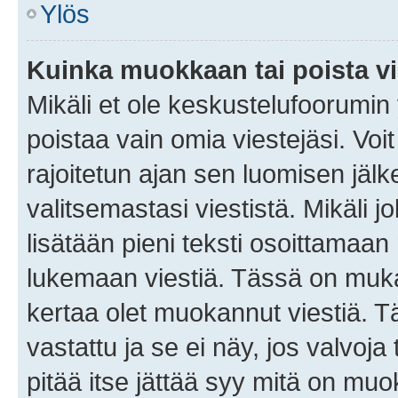
Ylös
Kuinka muokkaan tai poista vi
Mikäli et ole keskustelufoorumin y
poistaa vain omia viestejäsi. Voi
rajoitetun ajan sen luomisen jäl
valitsemastasi viestistä. Mikäli jo
lisätään pieni teksti osoittama
lukemaan viestiä. Tässä on mu
kertaa olet muokannut viestiä. Tä
vastattu ja se ei näy, jos valvoja
pitää itse jättää syy mitä on muo