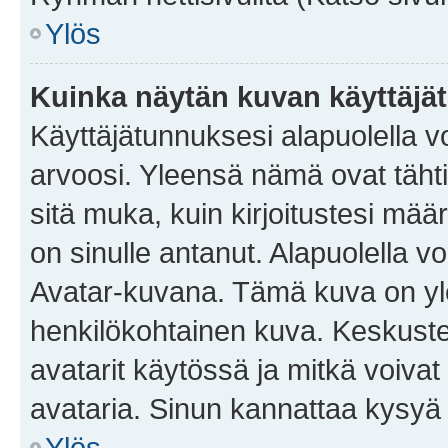
Ylös
Kuinka näytän kuvan käyttäjä
Käyttäjätunnuksesi alapuolella vo
arvoosi. Yleensä nämä ovat tähtiä 
sitä muka, kuin kirjoitustesi mää
on sinulle antanut. Alapuolella v
Avatar-kuvana. Tämä kuva on yle
henkilökohtainen kuva. Keskuste
avatarit käytössä ja mitkä voivat 
avataria. Sinun kannattaa kysyä yl
Ylös