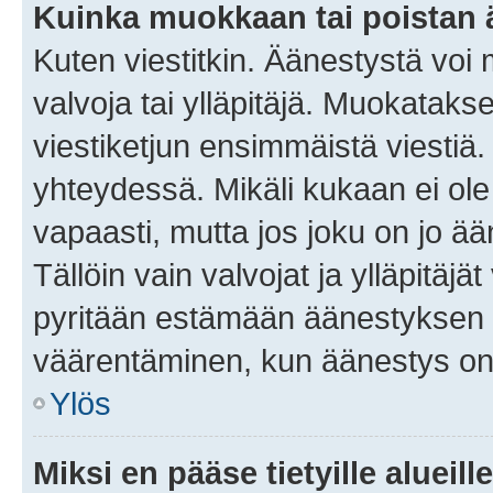
Kuinka muokkaan tai poistan
Kuten viestitkin. Äänestystä voi
valvoja tai ylläpitäjä. Muokatak
viestiketjun ensimmäistä viestiä
yhteydessä. Mikäli kukaan ei ol
vapaasti, mutta jos joku on jo ä
Tällöin vain valvojat ja ylläpitäjä
pyritään estämään äänestyksen 
väärentäminen, kun äänestys on
Ylös
Miksi en pääse tietyille alueill