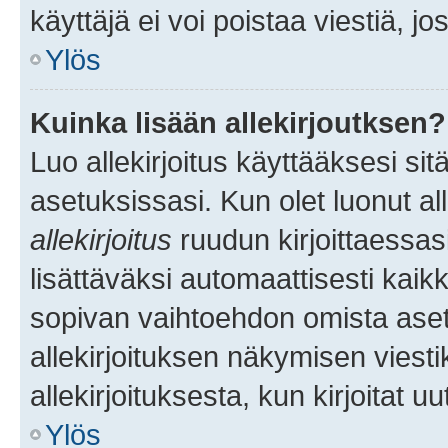
käyttäjä ei voi poistaa viestiä, jo
Ylös
Kuinka lisään allekirjoutksen?
Luo allekirjoitus käyttääksesi si
asetuksissasi. Kun olet luonut all
allekirjoitus
ruudun kirjoittaessasi
lisättäväksi automaattisesti kaikki
sopivan vaihtoehdon omista asetu
allekirjoituksen näkymisen viesti
allekirjoituksesta, kun kirjoitat uu
Ylös