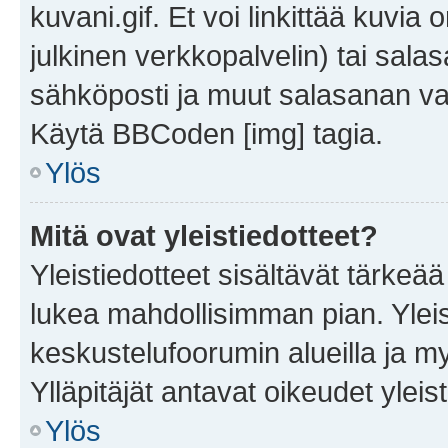
kuvani.gif. Et voi linkittää kuvia 
julkinen verkkopalvelin) tai sala
sähköposti ja muut salasanan vaa
Käytä BBCoden [img] tagia.
Ylös
Mitä ovat yleistiedotteet?
Yleistiedotteet sisältävät tärkeä
lukea mahdollisimman pian. Yleis
keskustelufoorumin alueilla ja m
Ylläpitäjät antavat oikeudet yleis
Ylös