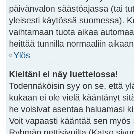
päivänvalon säästöajassa (tai tu
yleisesti käytössä suomessa). Ke
vaihtamaan tuota aikaa automaatti
heittää tunnilla normaaliin aikaan
Ylös
Kieltäni ei näy luettelossa!
Todennäköisin syy on se, että yläp
kukaan ei ole vielä kääntänyt sitä 
he voisivat asentaa haluamasi ki
Voit vapaasti kääntää sen myös i
Ryhmän nettisivuilta (Katso sivun