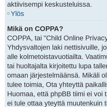
aktiivisempi keskusteluissa.
Ylös
Mikä on COPPA?
COPPA, tai "Child Online Privac
Yhdysvaltojen laki nettisivuille, 
alle kolmetoistavuotiailta. Vaa
tai huoltajalta kirjoitettu lupa ta
omaan järjestelmäänsä. Mikäli 
tulee toimia, Ota yhteyttä paika
Huomaa, että phpBB tiimi ei voi t
ei tule ottaa yteyttä muutenkuin t