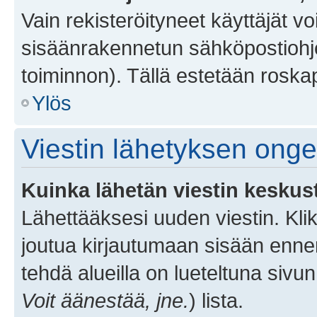
Vain rekisteröityneet käyttäjät v
sisäänrakennetun sähköpostiohjel
toiminnon). Tällä estetään roskap
Ylös
Viestin lähetyksen ong
Kuinka lähetän viestin keskus
Lähettääksesi uuden viestin. Kl
joutua kirjautumaan sisään ennen 
tehdä alueilla on lueteltuna sivun
Voit äänestää, jne.
) lista.