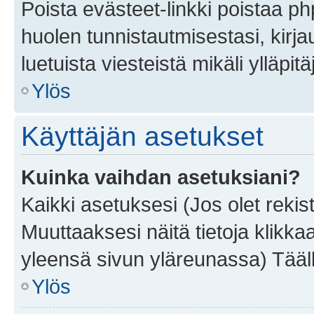
Poista evästeet-linkki poistaa p
huolen tunnistautmisestasi, kirja
luetuista viesteistä mikäli ylläpitä
Ylös
Käyttäjän asetukset
Kuinka vaihdan asetuksiani?
Kaikki asetuksesi (Jos olet rekist
Muuttaaksesi näitä tietoja klikka
yleensä sivun yläreunassa) Tääll
Ylös