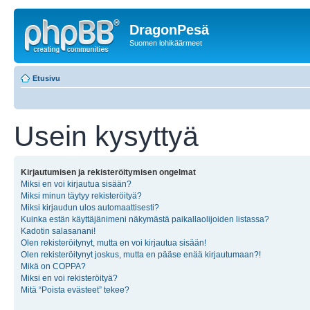
DragonPesä
Suomen lohikäärmeet
Etusivu
Usein kysyttyä
Kirjautumisen ja rekisteröitymisen ongelmat
Miksi en voi kirjautua sisään?
Miksi minun täytyy rekisteröityä?
Miksi kirjaudun ulos automaattisesti?
Kuinka estän käyttäjänimeni näkymästä paikallaolijoiden listassa?
Kadotin salasanani!
Olen rekisteröitynyt, mutta en voi kirjautua sisään!
Olen rekisteröitynyt joskus, mutta en pääse enää kirjautumaan?!
Mikä on COPPA?
Miksi en voi rekisteröityä?
Mitä “Poista evästeet” tekee?