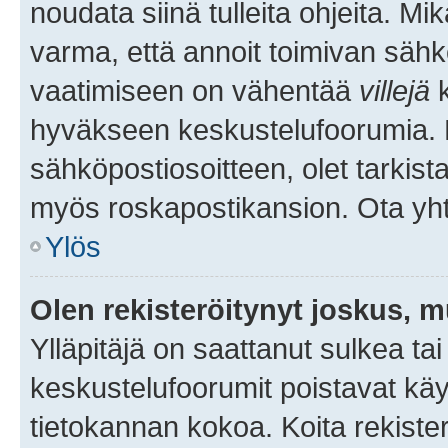
noudata siinä tulleita ohjeita. Mi
varma, että annoit toimivan sähk
vaatimiseen on vähentää
villejä
k
hyväkseen keskustelufoorumia. Mi
sähköpostiosoitteen, olet tarkista
myös roskapostikansion. Ota yhte
Ylös
Olen rekisteröitynyt joskus, 
Ylläpitäjä on saattanut sulkea ta
keskustelufoorumit poistavat k
tietokannan kokoa. Koita rekister