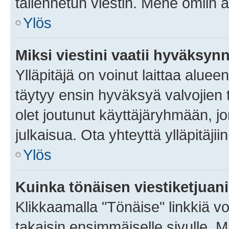
tallennetun viestin. Mene omiin a
Ylös
Miksi viestini vaatii hyväksyn
Ylläpitäjä on voinut laittaa alueen
täytyy ensin hyväksyä valvojien 
olet joutunut käyttäjäryhmään, jo
julkaisua. Ota yhteyttä ylläpitäjii
Ylös
Kuinka tönäisen viestiketjuan
Klikkaamalla "Tönäise" linkkiä voi
takaisin ensimmäiselle sivulle. M