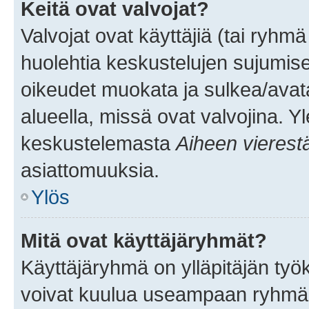
Keitä ovat valvojat?
Valvojat ovat käyttäjiä (tai ryhmä
huolehtia keskustelujen sujumise
oikeudet muokata ja sulkea/avata, 
alueella, missä ovat valvojina. Y
keskustelemasta
Aiheen vierest
asiattomuuksia.
Ylös
Mitä ovat käyttäjäryhmät?
Käyttäjäryhmä on ylläpitäjän työka
voivat kuulua useampaan ryhmään