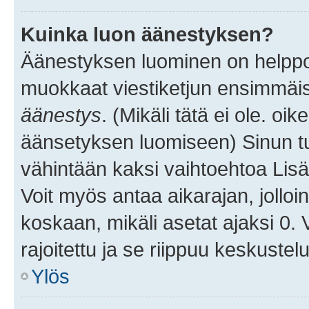
Kuinka luon äänestyksen?
Äänestyksen luominen on helppoa.
muokkaat viestiketjun ensimmäis
äänestys
. (Mikäli tätä ei ole. oik
äänsetyksen luomiseen) Sinun tu
vähintään kaksi vaihtoehtoa Lisää
Voit myös antaa aikarajan, jolloi
koskaan, mikäli asetat ajaksi 0.
rajoitettu ja se riippuu keskustel
Ylös