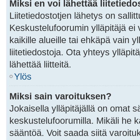
Miksi en voi lähettää liitetied
Liitetiedostotjen lähetys on sallit
Keskustelufoorumin ylläpitäjä ei v
kaikille alueille tai ehkäpä vain 
liitetiedostoja. Ota yhteys ylläpit
lähettää liitteitä.
Ylös
Miksi sain varoituksen?
Jokaisella ylläpitäjällä on omat 
keskustelufoorumilla. Mikäli he ka
sääntöä. Voit saada siitä varoi