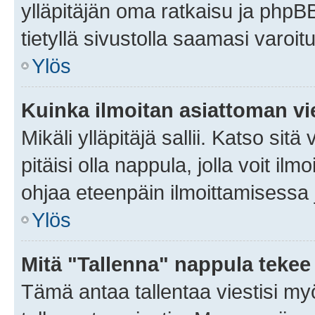
ylläpitäjän oma ratkaisu ja phpB
tietyllä sivustolla saamasi varoi
Ylös
Kuinka ilmoitan asiattoman vie
Mikäli ylläpitäjä sallii. Katso sitä
pitäisi olla nappula, jolla voit i
ohjaa eteenpäin ilmoittamisessa j
Ylös
Mitä "Tallenna" nappula tekee
Tämä antaa tallentaa viestisi m