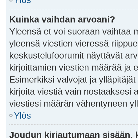
Kuinka vaihdan arvoani?
Yleensä et voi suoraan vaihtaa 
yleensä viestien vieressä riippu
keskustelufoorumit näyttävät ar
kirjoittamien viestien määrää ja er
Esimerkiksi valvojat ja ylläpitäjä
kirjoita viestiä vain nostaakses
viestiesi määrän vähentyneen yl
Ylös
Joudun kirjautumaan sisään, k