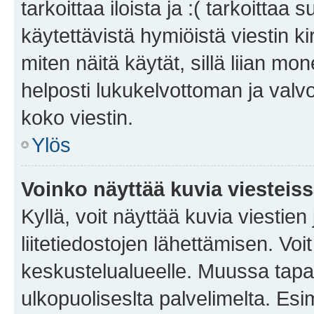
tarkoittaa iloista ja :( tarkoittaa 
käytettävistä hymiöistä viestin k
miten näitä käytät, sillä liian m
helposti lukukelvottoman ja valvo
koko viestin.
Ylös
Voinko näyttää kuvia viesteis
Kyllä, voit näyttää kuvia viestien 
liitetiedostojen lähettämisen. Vo
keskustelualueelle. Muussa tapa
ulkopuoliseslta palvelimelta. Es