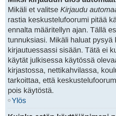
Mikäli et valitse
Kirjaudu automaat
rastia keskustelufoorumi pitää k
ennalta määritellyn ajan. Tällä e
tunnuksiasi. Mikäli haluat pysyä 
kirjautuessassi sisään. Tätä ei k
käytät julkisessa käytössä oleva
kirjastossa, nettikahvilassa, koul
tarkoittaa, että keskustelufoorum
pois käytöstä.
Ylös