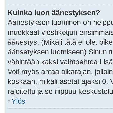
Kuinka luon äänestyksen?
Äänestyksen luominen on helppoa.
muokkaat viestiketjun ensimmäis
äänestys
. (Mikäli tätä ei ole. oik
äänsetyksen luomiseen) Sinun tu
vähintään kaksi vaihtoehtoa Lisää
Voit myös antaa aikarajan, jolloi
koskaan, mikäli asetat ajaksi 0.
rajoitettu ja se riippuu keskustel
Ylös