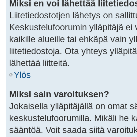
Miksi en voi lähettää liitetied
Liitetiedostotjen lähetys on sallit
Keskustelufoorumin ylläpitäjä ei v
kaikille alueille tai ehkäpä vain 
liitetiedostoja. Ota yhteys ylläpit
lähettää liitteitä.
Ylös
Miksi sain varoituksen?
Jokaisella ylläpitäjällä on omat 
keskustelufoorumilla. Mikäli he ka
sääntöä. Voit saada siitä varoi