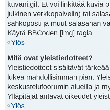
kuvani.gif. Et voi linkittää kuvia 
julkinen verkkopalvelin) tai sala
sähköposti ja muut salasanan vaa
Käytä BBCoden [img] tagia.
Ylös
Mitä ovat yleistiedotteet?
Yleistiedotteet sisältävät tärkeä
lukea mahdollisimman pian. Yleis
keskustelufoorumin alueilla ja m
Ylläpitäjät antavat oikeudet yleis
Ylös