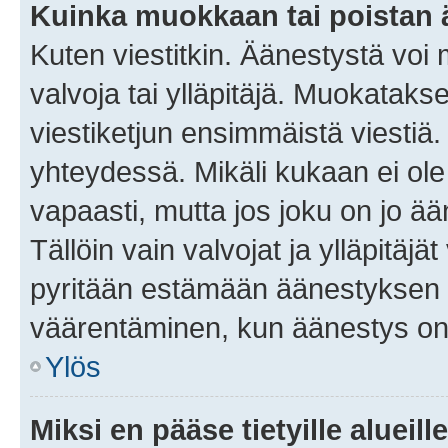
Kuinka muokkaan tai poistan
Kuten viestitkin. Äänestystä voi
valvoja tai ylläpitäjä. Muokatak
viestiketjun ensimmäistä viestiä
yhteydessä. Mikäli kukaan ei ol
vapaasti, mutta jos joku on jo ä
Tällöin vain valvojat ja ylläpitäjä
pyritään estämään äänestyksen 
väärentäminen, kun äänestys on
Ylös
Miksi en pääse tietyille alueill