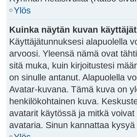
Ylös
Kuinka näytän kuvan käyttäjä
Käyttäjätunnuksesi alapuolella vo
arvoosi. Yleensä nämä ovat tähtiä 
sitä muka, kuin kirjoitustesi mää
on sinulle antanut. Alapuolella v
Avatar-kuvana. Tämä kuva on yle
henkilökohtainen kuva. Keskuste
avatarit käytössä ja mitkä voivat 
avataria. Sinun kannattaa kysyä yl
Ylös