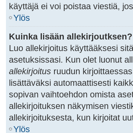
käyttäjä ei voi poistaa viestiä, jo
Ylös
Kuinka lisään allekirjoutksen?
Luo allekirjoitus käyttääksesi si
asetuksissasi. Kun olet luonut all
allekirjoitus
ruudun kirjoittaessasi
lisättäväksi automaattisesti kaikki
sopivan vaihtoehdon omista asetu
allekirjoituksen näkymisen viesti
allekirjoituksesta, kun kirjoitat uu
Ylös