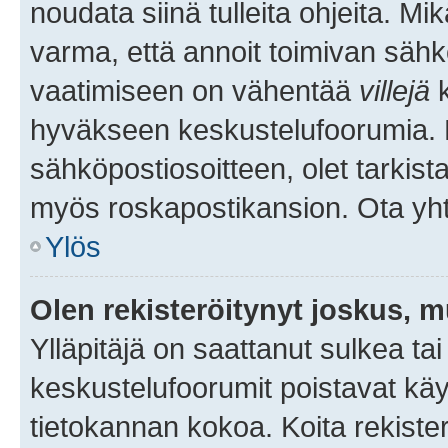
noudata siinä tulleita ohjeita. Mi
varma, että annoit toimivan sähk
vaatimiseen on vähentää
villejä
k
hyväkseen keskustelufoorumia. Mi
sähköpostiosoitteen, olet tarkista
myös roskapostikansion. Ota yhte
Ylös
Olen rekisteröitynyt joskus, 
Ylläpitäjä on saattanut sulkea ta
keskustelufoorumit poistavat k
tietokannan kokoa. Koita rekister