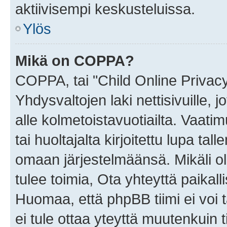
aktiivisempi keskusteluissa.
Ylös
Mikä on COPPA?
COPPA, tai "Child Online Privac
Yhdysvaltojen laki nettisivuille, 
alle kolmetoistavuotiailta. Vaa
tai huoltajalta kirjoitettu lupa ta
omaan järjestelmäänsä. Mikäli 
tulee toimia, Ota yhteyttä paika
Huomaa, että phpBB tiimi ei voi t
ei tule ottaa yteyttä muutenkuin t