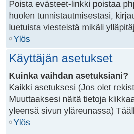
Poista evästeet-linkki poistaa p
huolen tunnistautmisestasi, kirja
luetuista viesteistä mikäli ylläpitä
Ylös
Käyttäjän asetukset
Kuinka vaihdan asetuksiani?
Kaikki asetuksesi (Jos olet rekist
Muuttaaksesi näitä tietoja klikka
yleensä sivun yläreunassa) Tääll
Ylös