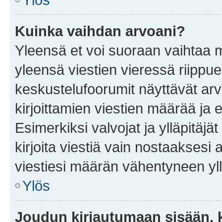
Kuinka vaihdan arvoani?
Yleensä et voi suoraan vaihtaa 
yleensä viestien vieressä riippu
keskustelufoorumit näyttävät ar
kirjoittamien viestien määrää ja er
Esimerkiksi valvojat ja ylläpitäjä
kirjoita viestiä vain nostaakses
viestiesi määrän vähentyneen yl
Ylös
Joudun kirjautumaan sisään, k