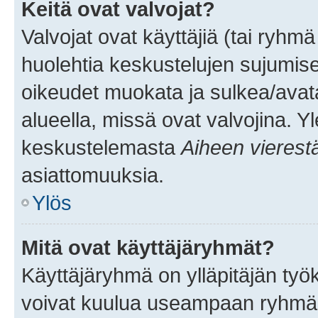
Keitä ovat valvojat?
Valvojat ovat käyttäjiä (tai ryhmä
huolehtia keskustelujen sujumise
oikeudet muokata ja sulkea/avata, 
alueella, missä ovat valvojina. Y
keskustelemasta
Aiheen vierest
asiattomuuksia.
Ylös
Mitä ovat käyttäjäryhmät?
Käyttäjäryhmä on ylläpitäjän työka
voivat kuulua useampaan ryhmään