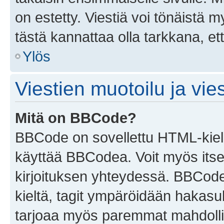
on estetty. Viestiä voi tönäistä m
tästä kannattaa olla tarkkana, e
Ylös
Viestien muotoilu ja vies
Mitä on BBCode?
BBCode on sovellettu HTML-kieles
käyttää BBCodea. Voit myös itse
kirjoituksen yhteydessä. BBCode 
kieltä, tagit ympäröidään hakasului
tarjoaa myös paremmat mahdollis