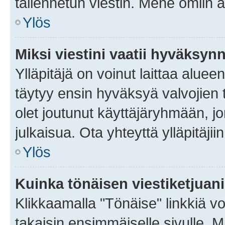
tallennetun viestin. Mene omiin a
Ylös
Miksi viestini vaatii hyväksyn
Ylläpitäjä on voinut laittaa alueen
täytyy ensin hyväksyä valvojien 
olet joutunut käyttäjäryhmään, jo
julkaisua. Ota yhteyttä ylläpitäjii
Ylös
Kuinka tönäisen viestiketjuan
Klikkaamalla "Tönäise" linkkiä voi
takaisin ensimmäiselle sivulle. M