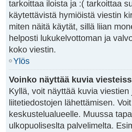
tarkoittaa iloista ja :( tarkoittaa 
käytettävistä hymiöistä viestin k
miten näitä käytät, sillä liian m
helposti lukukelvottoman ja valvo
koko viestin.
Ylös
Voinko näyttää kuvia viesteis
Kyllä, voit näyttää kuvia viestien 
liitetiedostojen lähettämisen. Vo
keskustelualueelle. Muussa tapa
ulkopuoliseslta palvelimelta. Es