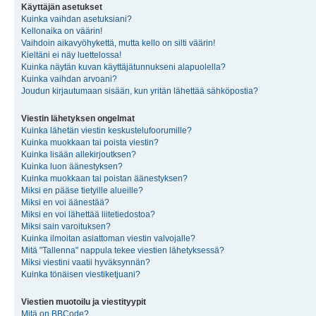
Käyttäjän asetukset
Kuinka vaihdan asetuksiani?
Kellonaika on väärin!
Vaihdoin aikavyöhykettä, mutta kello on silti väärin!
Kieltäni ei näy luettelossa!
Kuinka näytän kuvan käyttäjätunnukseni alapuolella?
Kuinka vaihdan arvoani?
Joudun kirjautumaan sisään, kun yritän lähettää sähköpostia?
Viestin lähetyksen ongelmat
Kuinka lähetän viestin keskustelufoorumille?
Kuinka muokkaan tai poista viestin?
Kuinka lisään allekirjoutksen?
Kuinka luon äänestyksen?
Kuinka muokkaan tai poistan äänestyksen?
Miksi en pääse tietyille alueille?
Miksi en voi äänestää?
Miksi en voi lähettää liitetiedostoa?
Miksi sain varoituksen?
Kuinka ilmoitan asiattoman viestin valvojalle?
Mitä "Tallenna" nappula tekee viestien lähetyksessä?
Miksi viestini vaatii hyväksynnän?
Kuinka tönäisen viestiketjuani?
Viestien muotoilu ja viestityypit
Mitä on BBCode?