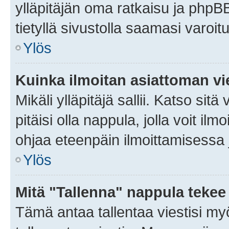
ylläpitäjän oma ratkaisu ja phpB
tietyllä sivustolla saamasi varoi
Ylös
Kuinka ilmoitan asiattoman vie
Mikäli ylläpitäjä sallii. Katso sitä
pitäisi olla nappula, jolla voit i
ohjaa eteenpäin ilmoittamisessa j
Ylös
Mitä "Tallenna" nappula tekee
Tämä antaa tallentaa viestisi m