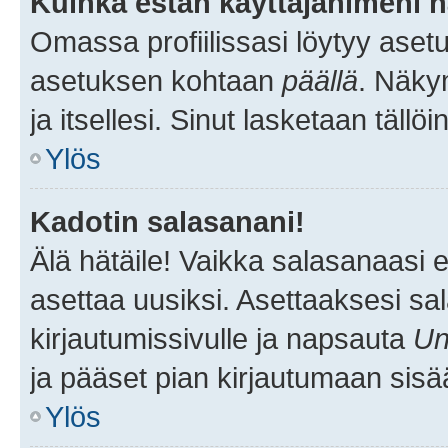
Kuinka estän käyttäjänimeni n
Omassa profiilissasi löytyy aset
asetuksen kohtaan
päällä
. Näkym
ja itsellesi. Sinut lasketaan tällö
Ylös
Kadotin salasanani!
Älä hätäile! Vaikka salasanaasi 
asettaa uusiksi. Asettaaksesi s
kirjautumissivulle ja napsauta
Un
ja pääset pian kirjautumaan sisä
Ylös