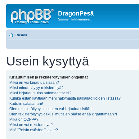
DragonPesä
Suomen lohikäärmeet
Etusivu
Usein kysyttyä
Kirjautumisen ja rekisteröitymisen ongelmat
Miksi en voi kirjautua sisään?
Miksi minun täytyy rekisteröityä?
Miksi kirjaudun ulos automaattisesti?
Kuinka estän käyttäjänimeni näkymästä paikallaolijoiden listassa?
Kadotin salasanani!
Olen rekisteröitynyt, mutta en voi kirjautua sisään!
Olen rekisteröitynyt joskus, mutta en pääse enää kirjautumaan?!
Mikä on COPPA?
Miksi en voi rekisteröityä?
Mitä “Poista evästeet” tekee?