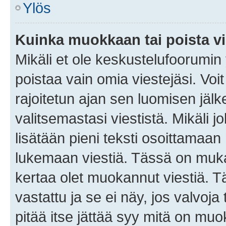
Ylös
Kuinka muokkaan tai poista vi
Mikäli et ole keskustelufoorumin y
poistaa vain omia viestejäsi. Voi
rajoitetun ajan sen luomisen jäl
valitsemastasi viestistä. Mikäli jo
lisätään pieni teksti osoittama
lukemaan viestiä. Tässä on mu
kertaa olet muokannut viestiä. Tä
vastattu ja se ei näy, jos valvoja
pitää itse jättää syy mitä on muo