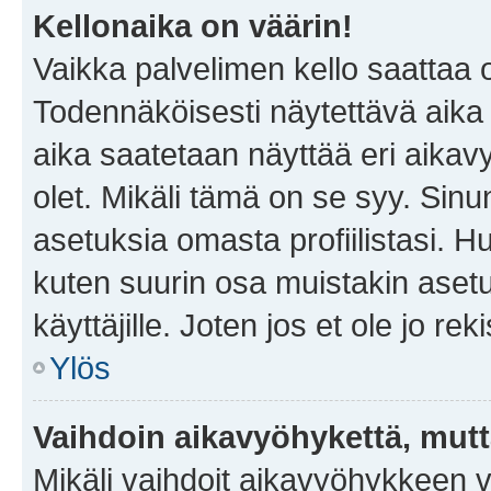
Kellonaika on väärin!
Vaikka palvelimen kello saattaa 
Todennäköisesti näytettävä aika
aika saatetaan näyttää eri aika
olet. Mikäli tämä on se syy. Si
asetuksia omasta profiilistasi. 
kuten suurin osa muistakin asetuks
käyttäjille. Joten jos et ole jo rek
Ylös
Vaihdoin aikavyöhykettä, mutta 
Mikäli vaihdoit aikavyöhykkeen 