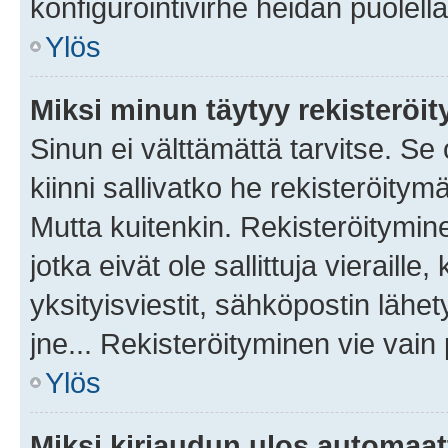
konfigurointivirhe heidän puolella
Ylös
Miksi minun täytyy rekisteröit
Sinun ei välttämättä tarvitse. Se
kiinni sallivatko he rekisteröitym
Mutta kuitenkin. Rekisteröitymine
jotka eivät ole sallittuja vierail
yksityisviestit, sähköpostin lähet
jne... Rekisteröityminen vie vain
Ylös
Miksi kirjaudun ulos automaat