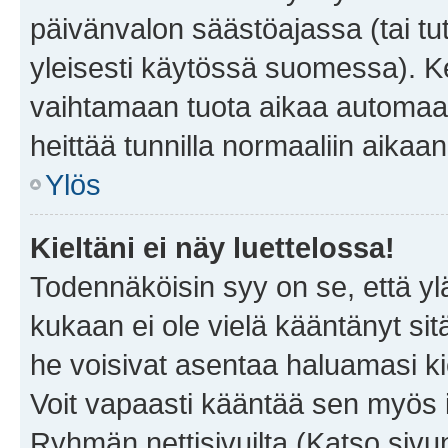
päivänvalon säästöajassa (tai tu
yleisesti käytössä suomessa). Ke
vaihtamaan tuota aikaa automaatti
heittää tunnilla normaaliin aikaan
Ylös
Kieltäni ei näy luettelossa!
Todennäköisin syy on se, että yläp
kukaan ei ole vielä kääntänyt sitä 
he voisivat asentaa haluamasi ki
Voit vapaasti kääntää sen myös i
Ryhmän nettisivuilta (Katso sivun