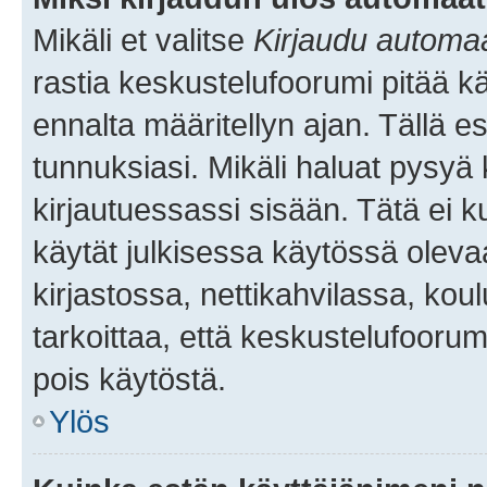
Mikäli et valitse
Kirjaudu automaat
rastia keskustelufoorumi pitää k
ennalta määritellyn ajan. Tällä e
tunnuksiasi. Mikäli haluat pysyä 
kirjautuessassi sisään. Tätä ei k
käytät julkisessa käytössä oleva
kirjastossa, nettikahvilassa, koul
tarkoittaa, että keskustelufoorum
pois käytöstä.
Ylös