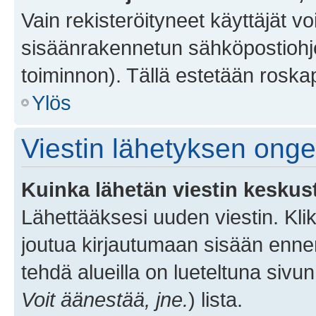
Vain rekisteröityneet käyttäjät v
sisäänrakennetun sähköpostiohjel
toiminnon). Tällä estetään roskap
Ylös
Viestin lähetyksen ong
Kuinka lähetän viestin keskus
Lähettääksesi uuden viestin. Kl
joutua kirjautumaan sisään ennen 
tehdä alueilla on lueteltuna sivun
Voit äänestää, jne.
) lista.