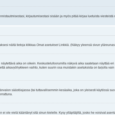
istautmisestasi, kirjautumisestasi sisään ja myös pitää kirjaa luetuista viesteistä mi
aksesi näitä tietoja klikkaa
Omat asetukset
Linkkiä. (Näkyy yleensä sivun yläreunass
 näytettävä aika on oikein. Keskustelufoorumilla näkyvä aika saatetaan näyttää eri
aikavyöhykkeen vaihto, kuten suurin osa muistakin asetuksista on tarjolla vain rekist
änvalon säästöajassa (tai tuttavallisemmin kesäaika, joka on yleisesti käytössä su
errattuna.
an ei ole vielä kääntänyt sitä sinun kielelle. Kysy ylläpitäjiltä, josko he voisivat a