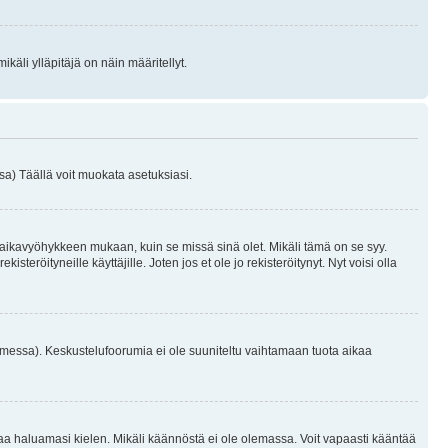
käli ylläpitäjä on näin määritellyt.
a) Täällä voit muokata asetuksiasi.
 aikavyöhykkeen mukaan, kuin se missä sinä olet. Mikäli tämä on se syy.
eröityneille käyttäjille. Joten jos et ole jo rekisteröitynyt. Nyt voisi olla
omessa). Keskustelufoorumia ei ole suuniteltu vaihtamaan tuota aikaa
sentaa haluamasi kielen. Mikäli käännöstä ei ole olemassa. Voit vapaasti kääntää