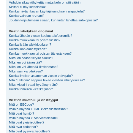
Vaihdoin aikavyöhykettä, mutta kello on silti väärin!
Kieltäni ei näy luettelossa!
Kuinka näytän kuvan käyttäjätunnukseni alapuolella?
Kuinka vaihdan arvoani?
Joudun kirjautumaan sisään, kun yritän lähettää sähköpostia?
Viestin lähetyksen ongelmat
Kuinka lähetän viestin keskustelufoorumille?
Kuinka muokkaan tai poista viestin?
Kuinka lisään allekirjoutksen?
Kuinka luon äänestyksen?
Kuinka muokkaan tai poistan äänestyksen?
Miksi en pääse tietyille alueille?
Miksi en voi äänestää?
Miksi en voi lähettää liitetiedostoa?
Miksi sain varoituksen?
Kuinka ilmoitan asiattoman viestin valvojalle?
Mitä "Tallenna" nappula tekee viestien lähetyksessä?
Miksi viestini vaatii hyväksynnän?
Kuinka tönäisen viestiketjuani?
Viestien muotoilu ja viestityypit
Mitä on BBCode?
Voinko käyttää HTML-kieltä viesteissäni?
Mitä ovat hymiöt?
Voinko näyttää kuvia viesteissäni?
Mitä ovat yleistiedotteet?
Mitä ovat tiedotteet?
Mitä ovat pysyvät tiedotteet?