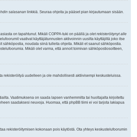
hdin salasanan
linkkiä. Seuraa ohjeita ja pääset pian kirjautumaan sisään.
 asiasta on tapahtunut. Mikäli COPPA-tuki on päällä ja
olet rekisteröitynyt alle
ufoorumit vaativat käyttäjätunnusten aktivoinnin uusilta käyttäjiltä joko itse
ait sähköpostia, noudata siinä tulleita ohjeita. Mikäli et saanut sähköpostia.
telufoorumia. Mikäli olet varma, että annoit toimivan sähköpostiosoitteen,
 rekisteröityä uudelleen ja ole mahdollisesti aktiivisempi keskusteluissa.
tiailta. Vaatimuksena on saada lapsen vanhemmilta tai huoltajalta kirjoitettu
ieheen saadaksesi neuvoja. Huomaa, että phpBB tiimi ei voi tarjota lakiapua
 ottaa rekisteröitymisen kokonaan pois käytöstä. Ota yhteys keskustelufoorumin