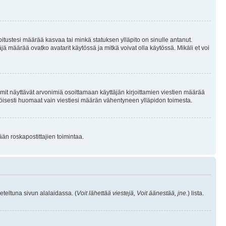
joitustesi määrää kasvaa tai minkä statuksen ylläpito on sinulle antanut.
 määrää ovatko avatarit käytössä ja mitkä voivat olla käytössä. Mikäli et voi
mit näyttävät arvonimiä osoittamaan käyttäjän kirjoittamien viestien määrää
ennäköisesti huomaat vain viestiesi määrän vähentyneen ylläpidon toimesta.
ään roskapostittajien toimintaa.
eteltuna sivun alalaidassa. (
Voit lähettää viestejä, Voit äänestää, jne.
) lista.