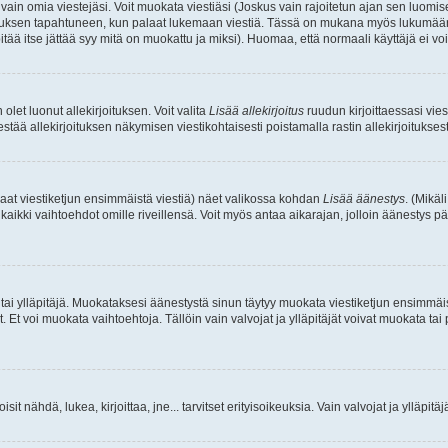
a vain omia viestejäsi. Voit muokata viestiäsi (Joskus vain rajoitetun ajan sen luom
okkauksen tapahtuneen, kun palaat lukemaan viestiä. Tässä on mukana myös lukumäärä
pitää itse jättää syy mitä on muokattu ja miksi). Huomaa, että normaali käyttäjä ei voi 
olet luonut allekirjoituksen. Voit valita
Lisää allekirjoitus
ruudun kirjoittaessasi viest
tää allekirjoituksen näkymisen viestikohtaisesti poistamalla rastin allekirjoituksesta,
aat viestiketjun ensimmäistä viestiä) näet valikossa kohdan
Lisää äänestys
. (Mikäl
aikki vaihtoehdot omille riveillensä. Voit myös antaa aikarajan, jolloin äänestys pä
 tai ylläpitäjä. Muokataksesi äänestystä sinun täytyy muokata viestiketjun ensimmäi
. Et voi muokata vaihtoehtoja. Tällöin vain valvojat ja ylläpitäjät voivat muokata 
 voisit nähdä, lukea, kirjoittaa, jne... tarvitset erityisoikeuksia. Vain valvojat ja ylläpi