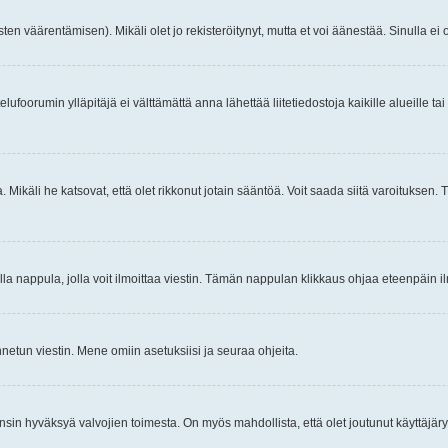
ten väärentämisen). Mikäli olet jo rekisteröitynyt, mutta et voi äänestää. Sinulla ei o
telufoorumin ylläpitäjä ei välttämättä anna lähettää liitetiedostoja kaikille alueille 
. Mikäli he katsovat, että olet rikkonut jotain sääntöä. Voit saada siitä varoituks
isi olla nappula, jolla voit ilmoittaa viestin. Tämän nappulan klikkaus ohjaa eteenpäin 
etun viestin. Mene omiin asetuksiisi ja seuraa ohjeita.
y ensin hyväksyä valvojien toimesta. On myös mahdollista, että olet joutunut käyttäjäry