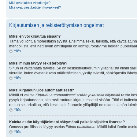
Mitä ovat lukitut viestiketjut?
Mitä ovat viestiketjujen kuvakkeet?
Kirjautumisen ja rekisteröitymisen ongelmat
Miksi en voi kirjautua sisään?
Tämä voi johtua monestakin syystä. Ensimmäiseksi, tarkista, että käyttäjätunnuk
mahdollista, että nettisivun omistajalla on konfigurointivirhe heidän puolellaan
Ylös
Miksi minun täytyy rekisteröityä?
Sinun ei välttämättä tarvitse. Se on keskustelufoorumin ylläpitäjistä kiinni sall
vieraille, kuten Avatar-kuvan määrittäminen, yksityisviestit, sähköpostin lähety
Ylös
Miksi kirjaudun ulos automaattisesti?
Mikäli et valitse
Kirjaudu automaattisesti sisään jokaisella käynnillä
rastia kes
pysyä kirjautuneena laita rasti ruutuun kirjautuessassi sisään. Tätä ei kuitenka
ruutua se tarkoittaa, että keskustelufoorumin ylläpitäjä on ottanut tämän toim
Ylös
Kuinka estän käyttäjänimeni näkymästä paikallaolijoiden listassa?
Omassa profiilissasi löytyy asetus
Piilota paikallaolo
. Mikäli laitat tämän as
Ylös