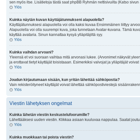
sen myös itse. Lisätietoja tästä saat phpBB Ryhmän nettisivuilta (Katso sivun 
Ylös
Kuinka näytän kuvan käyttäjätunnukseni alapuolella?
Käyttäjätunnuksesi alapuolella voi olla kaksi kuvaa Ensimmäinen liittyy arvoosi
Alapuolella voi olla suurempi kuva, joka tunnetaan Avatar-kuvana. Tämä kuva o
käyttää avataria. Sinun kannattaa kysyä ylläpitäjiltä syy.
Ylös
Kuinka vaihdan arvoani?
Yleensä et voi suoraan vaihtaa mitä arvonasi lukee. (Arvonimet näkyvät yleen
ja erottavat tietyt käyttäjät toisistaaan. Esimerkiksi valvojat ja ylläpitäjät v
Ylös
Joudun kirjautumaan sisään, kun yritän lähettää sähköpostia?
Vain rekisteröityneet käyttäjät voivat lähettää sähköpostiviestejä sisäänraken
Ylös
Viestin lähetyksen ongelmat
Kuinka lähetän viestin keskustelufoorumille?
Lähettääksesi uuden viestin. Klikkaa asiaan kuuluvaa nappulaa. Saatat joutua k
Ylös
Kuinka muokkaan tai poista viestin?