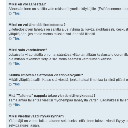
Miksi en voi äänestää?
Äänestäminen on sallittu vain rekisteröityneille käyttäjille. (Estääksemme tulos
Ylös
Miksi en voi lähettää liitetiedostoa?
Liitetiedostotjen lähetys on sallittu alue, ryhmä tai käyttäjäkohtaisesti. Keskus
ylläpitäjään, jos et ole varma miksi et voi lähettää liitteitä.
Ylös
Miksi sain varoituksen?
Jokaisella ylläpitäjällä on omat sääntösä ylläpitämällään keskustelufoorumilla
ole mitään tekemistä tietyllä sivustolla saamasi varoituksen kanssa.
Ylös
Kuinka ilmoitan asiattoman viestin valvojalle?
Mikäli ylläpitäjä sallii. Katso sitä viestiä, jonka haluat ilmoittaa ja siinä pitä
Ylös
Mitä "Tallenna" nappula tekee viestien lähetyksessä?
Tämä antaa tallentaa viestisi myöhempää lähetystä varten. Ladataksesi tallenn
Ylös
Miksi viestini vaatii hyväksynnän?
Ylläpitäjä on voinut laittaa alueen sellaiseksi, että sinne tulevat viestit täyty
selvittääksesi asian.