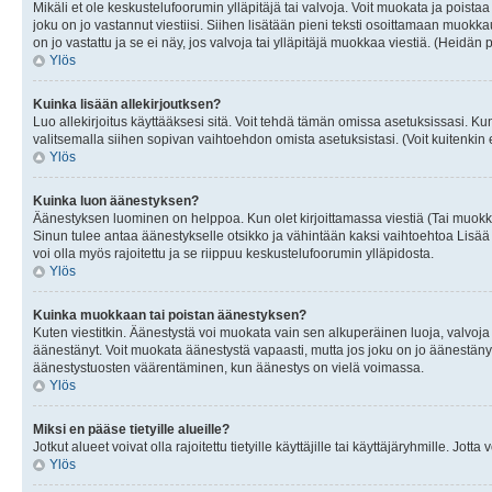
Mikäli et ole keskustelufoorumin ylläpitäjä tai valvoja. Voit muokata ja poista
joku on jo vastannut viestiisi. Siihen lisätään pieni teksti osoittamaan mu
on jo vastattu ja se ei näy, jos valvoja tai ylläpitäjä muokkaa viestiä. (Heidän 
Ylös
Kuinka lisään allekirjoutksen?
Luo allekirjoitus käyttääksesi sitä. Voit tehdä tämän omissa asetuksissasi. Kun 
valitsemalla siihen sopivan vaihtoehdon omista asetuksistasi. (Voit kuitenkin es
Ylös
Kuinka luon äänestyksen?
Äänestyksen luominen on helppoa. Kun olet kirjoittamassa viestiä (Tai muokk
Sinun tulee antaa äänestykselle otsikko ja vähintään kaksi vaihtoehtoa Lisää k
voi olla myös rajoitettu ja se riippuu keskustelufoorumin ylläpidosta.
Ylös
Kuinka muokkaan tai poistan äänestyksen?
Kuten viestitkin. Äänestystä voi muokata vain sen alkuperäinen luoja, valvoja
äänestänyt. Voit muokata äänestystä vapaasti, mutta jos joku on jo äänestänyt
äänestystuosten väärentäminen, kun äänestys on vielä voimassa.
Ylös
Miksi en pääse tietyille alueille?
Jotkut alueet voivat olla rajoitettu tietyille käyttäjille tai käyttäjäryhmille. Jotta
Ylös