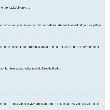
le tarvitavia oikeuksia.
tai ehkäpä vain ylläpitäjien ryhmän annetaan lähettää liitetiedostoja. Ota yhteys
en. Tämä on keskustelufoorumin ylläpitäjän oma ratkaisu ja phpBB Ryhmällä ei
ilmoittamisessa ja pyytää mahdolliset lisätiedot.
hmään, jonka viestit täytyy tarkistaa ennen julkaisua. Ota yhteyttä ylläpitäjiin