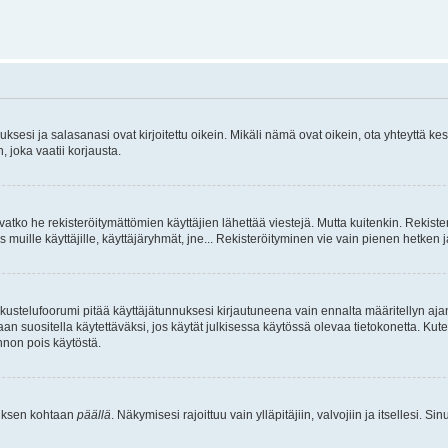
sesi ja salasanasi ovat kirjoitettu oikein. Mikäli nämä ovat oikein, ota yhteyttä ke
, joka vaatii korjausta.
ivatko he rekisteröitymättömien käyttäjien lähettää viestejä. Mutta kuitenkin. Rekister
s muille käyttäjille, käyttäjäryhmät, jne... Rekisteröityminen vie vain pienen hetken 
kustelufoorumi pitää käyttäjätunnuksesi kirjautuneena vain ennalta määritellyn ajan
an suositella käytettäväksi, jos käytät julkisessa käytössä olevaa tietokonetta. Kuten
innon pois käytöstä.
etuksen kohtaan
päällä
. Näkymisesi rajoittuu vain ylläpitäjiin, valvojiin ja itsellesi. S