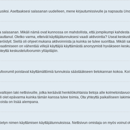
uusiksi. Asettaaksesi salasanan uudelleen, mene kirjautumissivulle ja napsauta
Uno
n ja salasanan. Mikäli nämä ovat kunnossa on mahdollista, että jompikumpi kahdesta
auttanut. Oletko varma, etteivät käyttäjätunnuksesi vaadi aktivointia? Useat keskustel
röidyit. Siellä oli ohjeet mukana aktivoinnista ja kuinka se tulee suorittaa. Mikäli s
n vaatimiseen on vähentää
villejä
käyttäjiä käyttämästä anonyymisti hyväkseen keskus
teyttä keskustelufoorumin ylläpitäjiin.
elufoorumit poistavat käyttämättömiä tunnuksia säästääkseen tietokannan kokoa. Koita
tojen laki nettisivuille, jotka keräävät henkilökohtaisia tietoja alle kolmetoistavuo
li olet epävarma kuinka tämän kanssa tulee toimia, Ota yhteyttä paikalliseen lakim
 joista on lisää alempana.
nyt tietyn nimen käyttämisen käyttäjätunnuksissa. Nettisivun omistaja on myös voinut