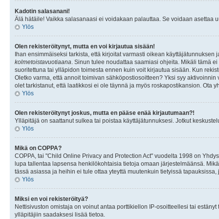
Kadotin salasanani!
Älä hätäile! Vaikka salasanaasi ei voidakaan palauttaa. Se voidaan asettaa 
Ylös
Olen rekisteröitynyt, mutta en voi kirjautua sisään!
Ihan ensimmäiseksi tarkista, että kirjoitat varmasti oikean käyttäjätunnukse
kolmetoistavuotiaana
. Sinun tulee noudattaa saamiasi ohjeita. Mikäli tämä ei 
suoritettuna tai ylläpidon toimesta ennen kuin voit kirjautua sisään. Kun rekiste
Oletko varma, että annoit toimivan sähköpostiosoitteen? Yksi syy aktivoinni
olet tarkistanut, että laatikkosi ei ole täynnä ja myös roskapostikansion. Ota yh
Ylös
Olen rekisteröitynyt joskus, mutta en pääse enää kirjautumaan?!
Ylläpitäjä on saattanut sulkea tai poistaa käyttäjätunnuksesi. Jotkut keskust
Ylös
Mikä on COPPA?
COPPA, tai "Child Online Privacy and Protection Act" vuodelta 1998 on Yhdysval
lupa tallentaa lapsensa henkilökohtaisia tietoja omaan järjestelmäänsä. Mikä
tässä asiassa ja heihin ei tule ottaa yteyttä muutenkuin tietyissä tapauksissa,
Ylös
Miksi en voi rekisteröityä?
Nettisivuston omistaja on voinut antaa porttikiellon IP-osoitteellesi tai estä
ylläpitäjiin saadaksesi lisää tietoa.