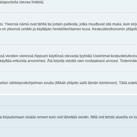
alapuolella olevaa linkkiä).
. Yleensä nämä ovat tähtiä tai joitain palikoita, jotka muuttuvat sitä muka, kuin kir
n yleensä uniikki ja käyttäjän henkilökohtainen kuva. Keskustelufoorumin ylläpitäjä
sä viestien vieressä riippuen käytössä olevasta tyylistä) Useimmat keskustelufooru
oivat käyttää erikoista arvonimeä. Älä kirjoita viestiä vain nostaaksesi arvoasi. Tod
netun sähköpostiohjelman avulla (Mikäli ylläpito sallii tämän toiminnon). Tällä estet
irjautumaan sisään ennen kuin voit lähettää viestin. Mitä voit tehdä alueilla on lu