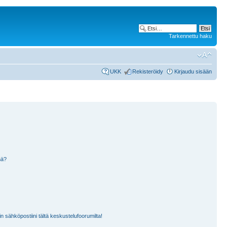
Tarkennettu haku
UKK
Rekisteröidy
Kirjaudu sisään
nä?
n sähköpostiini tältä keskustelufoorumilta!