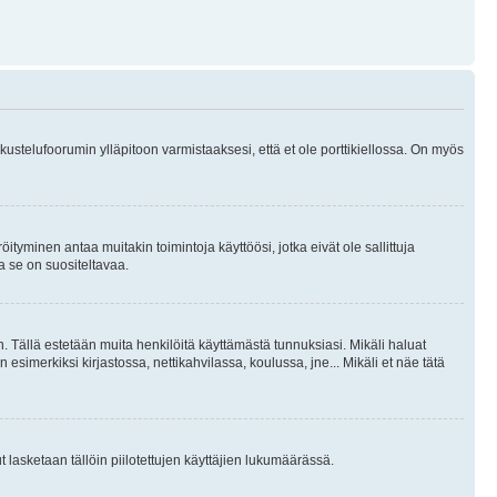
skustelufoorumin ylläpitoon varmistaaksesi, että et ole porttikiellossa. On myös
öityminen antaa muitakin toimintoja käyttöösi, jotka eivät ole sallittuja
ja se on suositeltavaa.
. Tällä estetään muita henkilöitä käyttämästä tunnuksiasi. Mikäli haluat
 esimerkiksi kirjastossa, nettikahvilassa, koulussa, jne... Mikäli et näe tätä
inut lasketaan tällöin piilotettujen käyttäjien lukumäärässä.