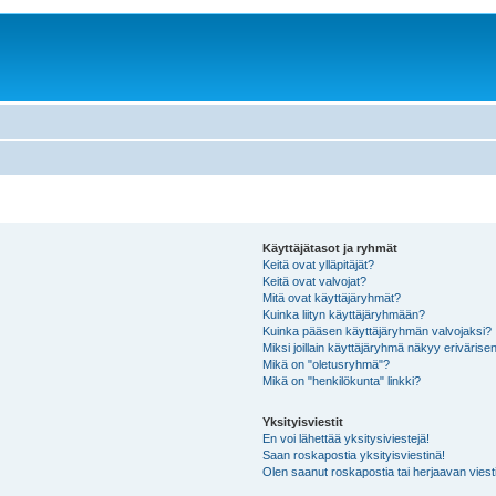
Käyttäjätasot ja ryhmät
Keitä ovat ylläpitäjät?
Keitä ovat valvojat?
Mitä ovat käyttäjäryhmät?
Kuinka liityn käyttäjäryhmään?
Kuinka pääsen käyttäjäryhmän valvojaksi?
Miksi joillain käyttäjäryhmä näkyy erivärise
Mikä on "oletusryhmä"?
Mikä on "henkilökunta" linkki?
Yksityisviestit
En voi lähettää yksitysiviestejä!
Saan roskapostia yksityisviestinä!
Olen saanut roskapostia tai herjaavan viesti