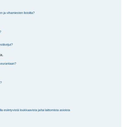
en ja vihamiesten listoilta?
?
stiketjut?
it.
 seurantaan?
a?
 esiintyvistä loukkaavista ja/tai laittomista asioista