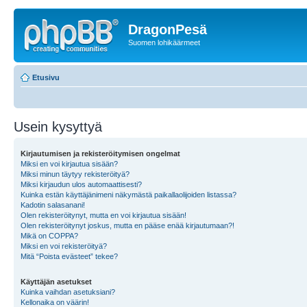
DragonPesä
Suomen lohikäärmeet
Etusivu
Usein kysyttyä
Kirjautumisen ja rekisteröitymisen ongelmat
Miksi en voi kirjautua sisään?
Miksi minun täytyy rekisteröityä?
Miksi kirjaudun ulos automaattisesti?
Kuinka estän käyttäjänimeni näkymästä paikallaolijoiden listassa?
Kadotin salasanani!
Olen rekisteröitynyt, mutta en voi kirjautua sisään!
Olen rekisteröitynyt joskus, mutta en pääse enää kirjautumaan?!
Mikä on COPPA?
Miksi en voi rekisteröityä?
Mitä “Poista evästeet” tekee?
Käyttäjän asetukset
Kuinka vaihdan asetuksiani?
Kellonaika on väärin!