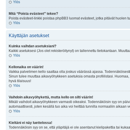
Ylös
Mitä “Poista evästeet” tekee?
Poista evästeet-linkki poistaa phpBB3 luomat evästeet, jotka pitävät huolen tunn
Ylös
Käyttäjän asetukset
Kuinka vaihdan asetuksiani?
Kaikki asetuksesi (Jos olet rekisteröitynyt) on tallennettu tietokantaan. Muutta
Ylös
Kellonaika on väärin!
Vaikka palvelimen kello saattaa olla joskus väärässä ajassa. Todennäköisesti
Sinun tulee muuttaa aikavyöhykkeen asetuksia omasta profiilistasi. Huomaa, että 
hyvä tilaisuus!
Ylös
Vaihdoin aikavyöhykettä, mutta kello on silti väärin!
Mikäli vaihdoit aikavyöhykkeen varmasti oikeaksi. Todennäköisin syy on päiv
automaattisesti, joten kesällä tuo aika voi heittää tunnilla normaaliin aikaan v
Ylös
Kieltäni ei näy luettelossa!
Todennäköisin syy on se, että yläpitäjä ei ole asentanut kielipakettia tai kuka