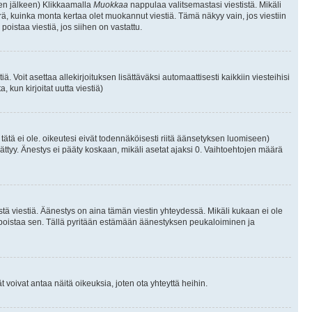
isen jälkeen) Klikkaamalla
Muokkaa
nappulaa valitsemastasi viestistä. Mikäli
, kuinka monta kertaa olet muokannut viestiä. Tämä näkyy vain, jos viestiin
poistaa viestiä, jos siihen on vastattu.
iä. Voit asettaa allekirjoituksen lisättäväksi automaattisesti kaikkiin viesteihisi
 kun kirjoitat uutta viestiä)
i tätä ei ole. oikeutesi eivät todennäköisesti riitä äänsetyksen luomiseen)
ättyy. Änestys ei pääty koskaan, mikäli asetat ajaksi 0. Vaihtoehtojen määrä
stä viestiä. Äänestys on aina tämän viestin yhteydessä. Mikäli kukaan ei ole
tai poistaa sen. Tällä pyritään estämään äänestyksen peukaloiminen ja
täjät voivat antaa näitä oikeuksia, joten ota yhteyttä heihin.