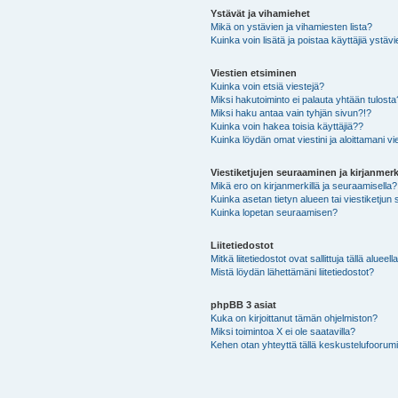
Ystävät ja vihamiehet
Mikä on ystävien ja vihamiesten lista?
Kuinka voin lisätä ja poistaa käyttäjiä ystävi
Viestien etsiminen
Kuinka voin etsiä viestejä?
Miksi hakutoiminto ei palauta yhtään tulosta
Miksi haku antaa vain tyhjän sivun?!?
Kuinka voin hakea toisia käyttäjiä??
Kuinka löydän omat viestini ja aloittamani vie
Viestiketjujen seuraaminen ja kirjanmerk
Mikä ero on kirjanmerkillä ja seuraamisella?
Kuinka asetan tietyn alueen tai viestiketjun
Kuinka lopetan seuraamisen?
Liitetiedostot
Mitkä liitetiedostot ovat sallittuja tällä alueell
Mistä löydän lähettämäni liitetiedostot?
phpBB 3 asiat
Kuka on kirjoittanut tämän ohjelmiston?
Miksi toimintoa X ei ole saatavilla?
Kehen otan yhteyttä tällä keskustelufoorumilla