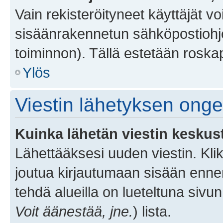
Vain rekisteröityneet käyttäjät v
sisäänrakennetun sähköpostiohjel
toiminnon). Tällä estetään roskap
Ylös
Viestin lähetyksen ong
Kuinka lähetän viestin keskus
Lähettääksesi uuden viestin. Kl
joutua kirjautumaan sisään ennen 
tehdä alueilla on lueteltuna sivun
Voit äänestää, jne.
) lista.