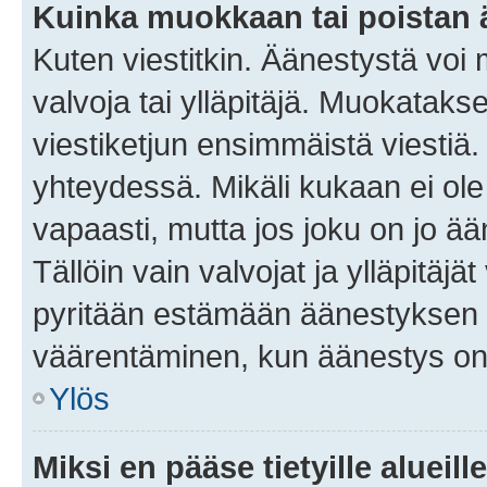
Kuinka muokkaan tai poistan
Kuten viestitkin. Äänestystä voi
valvoja tai ylläpitäjä. Muokatak
viestiketjun ensimmäistä viestiä
yhteydessä. Mikäli kukaan ei ol
vapaasti, mutta jos joku on jo ä
Tällöin vain valvojat ja ylläpitäjä
pyritään estämään äänestyksen 
väärentäminen, kun äänestys on
Ylös
Miksi en pääse tietyille alueill