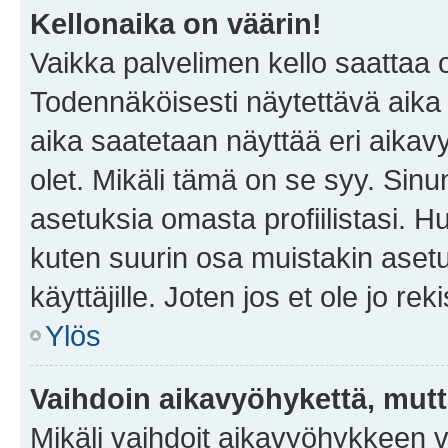
Kellonaika on väärin!
Vaikka palvelimen kello saattaa 
Todennäköisesti näytettävä aika
aika saatetaan näyttää eri aika
olet. Mikäli tämä on se syy. Si
asetuksia omasta profiilistasi. 
kuten suurin osa muistakin asetuks
käyttäjille. Joten jos et ole jo rek
Ylös
Vaihdoin aikavyöhykettä, mutta 
Mikäli vaihdoit aikavyöhykkeen 