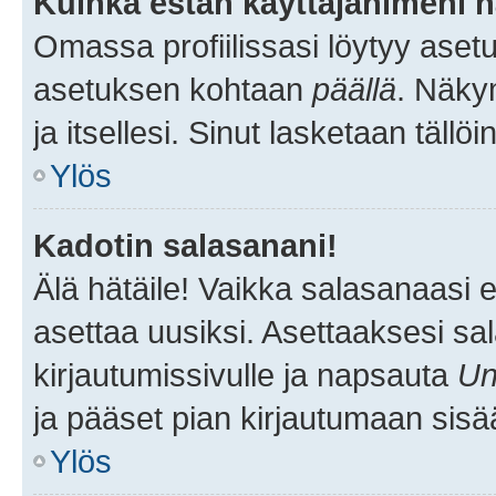
Kuinka estän käyttäjänimeni n
Omassa profiilissasi löytyy aset
asetuksen kohtaan
päällä
. Näkym
ja itsellesi. Sinut lasketaan tällö
Ylös
Kadotin salasanani!
Älä hätäile! Vaikka salasanaasi 
asettaa uusiksi. Asettaaksesi s
kirjautumissivulle ja napsauta
Un
ja pääset pian kirjautumaan sisä
Ylös