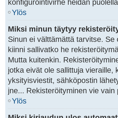
konfigurointivirhe heidän puolella
Ylös
Miksi minun täytyy rekisteröit
Sinun ei välttämättä tarvitse. Se
kiinni sallivatko he rekisteröitym
Mutta kuitenkin. Rekisteröitymine
jotka eivät ole sallittuja vierail
yksityisviestit, sähköpostin lähet
jne... Rekisteröityminen vie vain
Ylös
Miksi kirjaudun ulos automaat