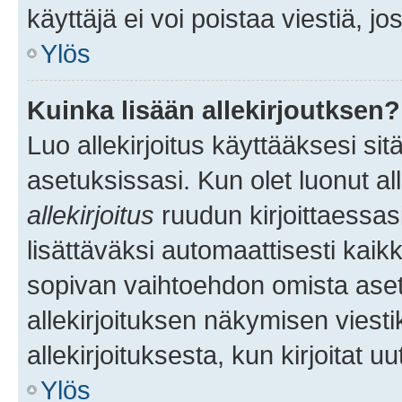
käyttäjä ei voi poistaa viestiä, jo
Ylös
Kuinka lisään allekirjoutksen?
Luo allekirjoitus käyttääksesi si
asetuksissasi. Kun olet luonut all
allekirjoitus
ruudun kirjoittaessasi
lisättäväksi automaattisesti kaikki
sopivan vaihtoehdon omista asetu
allekirjoituksen näkymisen viesti
allekirjoituksesta, kun kirjoitat uu
Ylös