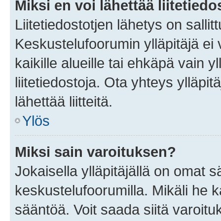
Miksi en voi lähettää liitetied
Liitetiedostotjen lähetys on sallit
Keskustelufoorumin ylläpitäjä ei v
kaikille alueille tai ehkäpä vain 
liitetiedostoja. Ota yhteys ylläpit
lähettää liitteitä.
Ylös
Miksi sain varoituksen?
Jokaisella ylläpitäjällä on omat 
keskustelufoorumilla. Mikäli he ka
sääntöä. Voit saada siitä varoi