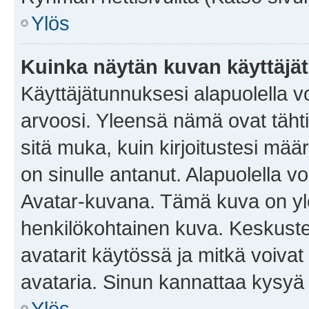
Ylös
Kuinka näytän kuvan käyttäjä
Käyttäjätunnuksesi alapuolella vo
arvoosi. Yleensä nämä ovat tähtiä 
sitä muka, kuin kirjoitustesi mää
on sinulle antanut. Alapuolella v
Avatar-kuvana. Tämä kuva on yle
henkilökohtainen kuva. Keskuste
avatarit käytössä ja mitkä voivat 
avataria. Sinun kannattaa kysyä yl
Ylös