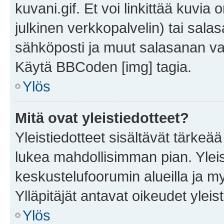
kuvani.gif. Et voi linkittää kuvia 
julkinen verkkopalvelin) tai sala
sähköposti ja muut salasanan vaa
Käytä BBCoden [img] tagia.
Ylös
Mitä ovat yleistiedotteet?
Yleistiedotteet sisältävät tärkeä
lukea mahdollisimman pian. Yleis
keskustelufoorumin alueilla ja m
Ylläpitäjät antavat oikeudet yleis
Ylös