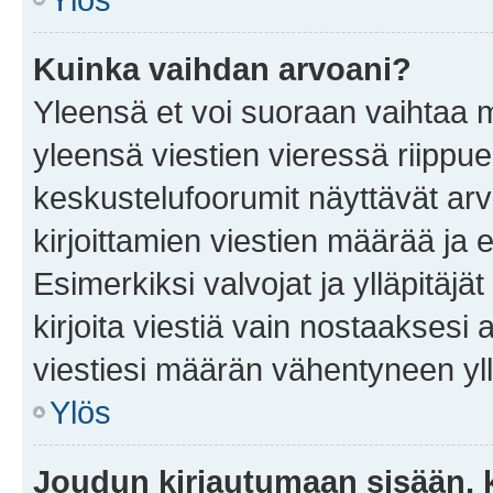
Kuinka vaihdan arvoani?
Yleensä et voi suoraan vaihtaa 
yleensä viestien vieressä riippu
keskustelufoorumit näyttävät ar
kirjoittamien viestien määrää ja er
Esimerkiksi valvojat ja ylläpitäjä
kirjoita viestiä vain nostaakses
viestiesi määrän vähentyneen yl
Ylös
Joudun kirjautumaan sisään, k