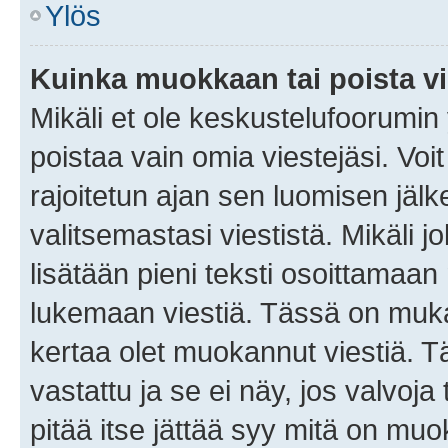
Ylös
Kuinka muokkaan tai poista vi
Mikäli et ole keskustelufoorumin y
poistaa vain omia viestejäsi. Voi
rajoitetun ajan sen luomisen jäl
valitsemastasi viestistä. Mikäli jo
lisätään pieni teksti osoittama
lukemaan viestiä. Tässä on mu
kertaa olet muokannut viestiä. Tä
vastattu ja se ei näy, jos valvoja
pitää itse jättää syy mitä on muo