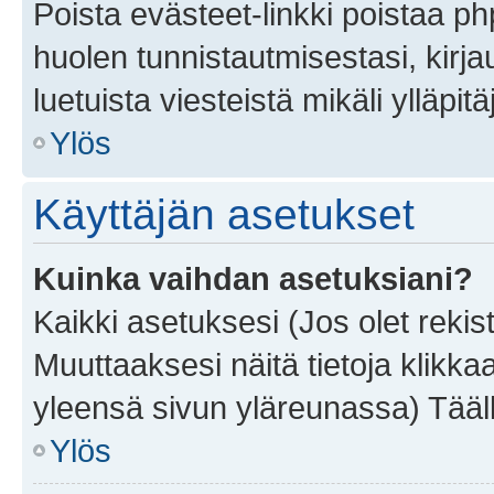
Poista evästeet-linkki poistaa p
huolen tunnistautmisestasi, kirja
luetuista viesteistä mikäli ylläpitä
Ylös
Käyttäjän asetukset
Kuinka vaihdan asetuksiani?
Kaikki asetuksesi (Jos olet rekist
Muuttaaksesi näitä tietoja klikka
yleensä sivun yläreunassa) Tääll
Ylös