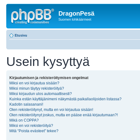
DragonPesä
Suomen lohikäärmeet
Etusivu
Usein kysyttyä
Kirjautumisen ja rekisteröitymisen ongelmat
Miksi en voi kirjautua sisään?
Miksi minun täytyy rekisteröityä?
Miksi kirjaudun ulos automaattisesti?
Kuinka estän käyttäjänimeni näkymästä paikallaolijoiden listassa?
Kadotin salasanani!
Olen rekisteröitynyt, mutta en voi kirjautua sisään!
Olen rekisteröitynyt joskus, mutta en pääse enää kirjautumaan?!
Mikä on COPPA?
Miksi en voi rekisteröityä?
Mitä “Poista evästeet” tekee?