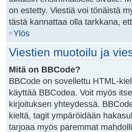
on estetty. Viestiä voi tönäistä m
tästä kannattaa olla tarkkana, e
Ylös
Viestien muotoilu ja vies
Mitä on BBCode?
BBCode on sovellettu HTML-kieles
käyttää BBCodea. Voit myös itse
kirjoituksen yhteydessä. BBCode 
kieltä, tagit ympäröidään hakasului
tarjoaa myös paremmat mahdollis