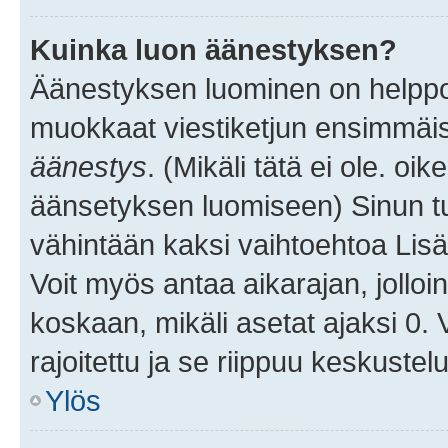
Kuinka luon äänestyksen?
Äänestyksen luominen on helppoa.
muokkaat viestiketjun ensimmäis
äänestys
. (Mikäli tätä ei ole. oik
äänsetyksen luomiseen) Sinun tu
vähintään kaksi vaihtoehtoa Lisää
Voit myös antaa aikarajan, jolloi
koskaan, mikäli asetat ajaksi 0.
rajoitettu ja se riippuu keskustel
Ylös