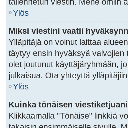
tallennetun viestin. Mene omiin a
Ylös
Miksi viestini vaatii hyväksyn
Ylläpitäjä on voinut laittaa alueen
täytyy ensin hyväksyä valvojien 
olet joutunut käyttäjäryhmään, jo
julkaisua. Ota yhteyttä ylläpitäjii
Ylös
Kuinka tönäisen viestiketjuan
Klikkaamalla "Tönäise" linkkiä voi
takaisin ensimmäiselle sivulle. M