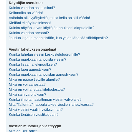
Käyttäjän asetukset
Kuinka vaihdan asetuksiani?
Kellonaika on väärin!
Vaihdoin aikavyöhykettä, mutta kello on silti väärin!
Kieltäni ei näy luettelossa!
Kuinka näytän kuvan käyttäjätunnukseni alapuolella?
Kuinka vaihdan arvoani?
Joudun kirjautumaan sisään, kun yritän lähettää sähköpostia?
Viestin lähetyksen ongelmat
Kuinka lähetän viestin keskustelufoorumille?
Kuinka muokkaan tai poista viestin?
Kuinka lisään allekirjoutksen?
Kuinka luon äänestyksen?
Kuinka muokkaan tai poistan äänestyksen?
Miksi en pääse tietyille alueille?
Miksi en voi äänestää?
Miksi en voi lähettää liitetiedostoa?
Miksi sain varoituksen?
Kuinka ilmoitan asiattoman viestin valvojalle?
Mitä "Tallenna" nappula tekee viestien lähetyksessä?
Miksi viestini vaatii hyväksynnän?
Kuinka tönäisen viestiketjuani?
Viestien muotoilu ja viestityypit
Mitä on BBCode?