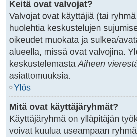
Keitä ovat valvojat?
Valvojat ovat käyttäjiä (tai ryhmä
huolehtia keskustelujen sujumise
oikeudet muokata ja sulkea/avata, 
alueella, missä ovat valvojina. Y
keskustelemasta
Aiheen vierest
asiattomuuksia.
Ylös
Mitä ovat käyttäjäryhmät?
Käyttäjäryhmä on ylläpitäjän työka
voivat kuulua useampaan ryhmään