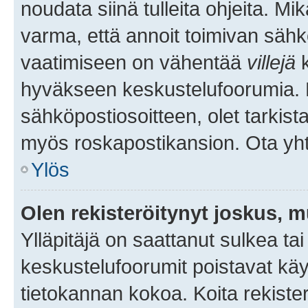
noudata siinä tulleita ohjeita. Mi
varma, että annoit toimivan sähk
vaatimiseen on vähentää
villejä
k
hyväkseen keskustelufoorumia. Mi
sähköpostiosoitteen, olet tarkista
myös roskapostikansion. Ota yhte
Ylös
Olen rekisteröitynyt joskus, 
Ylläpitäjä on saattanut sulkea ta
keskustelufoorumit poistavat k
tietokannan kokoa. Koita rekister