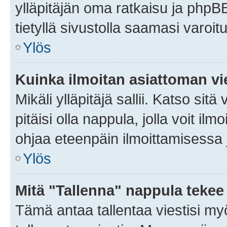
ylläpitäjän oma ratkaisu ja phpB
tietyllä sivustolla saamasi varoi
Ylös
Kuinka ilmoitan asiattoman vie
Mikäli ylläpitäjä sallii. Katso sitä
pitäisi olla nappula, jolla voit i
ohjaa eteenpäin ilmoittamisessa j
Ylös
Mitä "Tallenna" nappula tekee
Tämä antaa tallentaa viestisi m