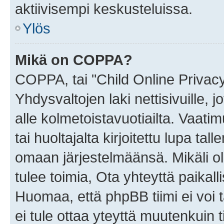
aktiivisempi keskusteluissa.
Ylös
Mikä on COPPA?
COPPA, tai "Child Online Privac
Yhdysvaltojen laki nettisivuille, 
alle kolmetoistavuotiailta. Vaa
tai huoltajalta kirjoitettu lupa ta
omaan järjestelmäänsä. Mikäli 
tulee toimia, Ota yhteyttä paika
Huomaa, että phpBB tiimi ei voi t
ei tule ottaa yteyttä muutenkuin t