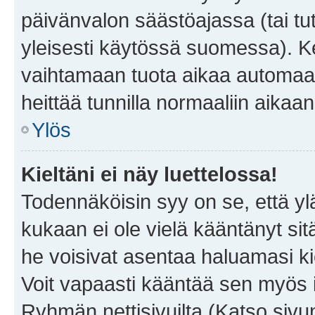
päivänvalon säästöajassa (tai tu
yleisesti käytössä suomessa). Ke
vaihtamaan tuota aikaa automaatti
heittää tunnilla normaaliin aikaan
Ylös
Kieltäni ei näy luettelossa!
Todennäköisin syy on se, että yläp
kukaan ei ole vielä kääntänyt sitä 
he voisivat asentaa haluamasi ki
Voit vapaasti kääntää sen myös i
Ryhmän nettisivuilta (Katso sivun