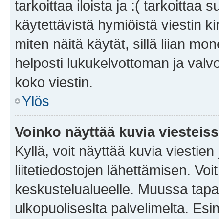
tarkoittaa iloista ja :( tarkoittaa 
käytettävistä hymiöistä viestin k
miten näitä käytät, sillä liian m
helposti lukukelvottoman ja valvo
koko viestin.
Ylös
Voinko näyttää kuvia viesteis
Kyllä, voit näyttää kuvia viestien 
liitetiedostojen lähettämisen. Vo
keskustelualueelle. Muussa tapa
ulkopuoliseslta palvelimelta. Es