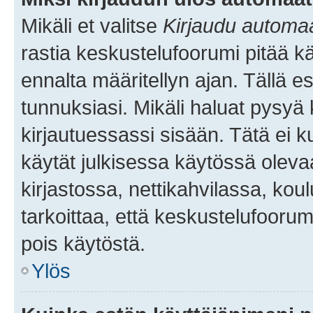
Mikäli et valitse
Kirjaudu automaat
rastia keskustelufoorumi pitää k
ennalta määritellyn ajan. Tällä e
tunnuksiasi. Mikäli haluat pysyä 
kirjautuessassi sisään. Tätä ei k
käytät julkisessa käytössä oleva
kirjastossa, nettikahvilassa, koul
tarkoittaa, että keskustelufoorum
pois käytöstä.
Ylös