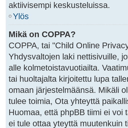
aktiivisempi keskusteluissa.
Ylös
Mikä on COPPA?
COPPA, tai "Child Online Privac
Yhdysvaltojen laki nettisivuille, 
alle kolmetoistavuotiailta. Vaa
tai huoltajalta kirjoitettu lupa ta
omaan järjestelmäänsä. Mikäli 
tulee toimia, Ota yhteyttä paika
Huomaa, että phpBB tiimi ei voi t
ei tule ottaa yteyttä muutenkuin t