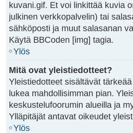
kuvani.gif. Et voi linkittää kuvia 
julkinen verkkopalvelin) tai sala
sähköposti ja muut salasanan vaa
Käytä BBCoden [img] tagia.
Ylös
Mitä ovat yleistiedotteet?
Yleistiedotteet sisältävät tärkeä
lukea mahdollisimman pian. Yleis
keskustelufoorumin alueilla ja m
Ylläpitäjät antavat oikeudet yleis
Ylös