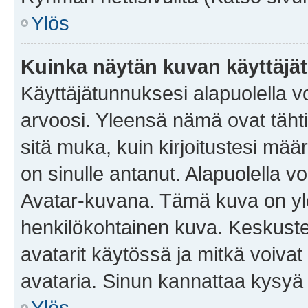
Ylös
Kuinka näytän kuvan käyttäjä
Käyttäjätunnuksesi alapuolella vo
arvoosi. Yleensä nämä ovat tähtiä 
sitä muka, kuin kirjoitustesi mää
on sinulle antanut. Alapuolella v
Avatar-kuvana. Tämä kuva on yle
henkilökohtainen kuva. Keskuste
avatarit käytössä ja mitkä voivat 
avataria. Sinun kannattaa kysyä yl
Ylös