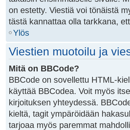
on estetty. Viestiä voi tönäistä m
tästä kannattaa olla tarkkana, e
Ylös
Viestien muotoilu ja vies
Mitä on BBCode?
BBCode on sovellettu HTML-kieles
käyttää BBCodea. Voit myös itse
kirjoituksen yhteydessä. BBCode 
kieltä, tagit ympäröidään hakasului
tarjoaa myös paremmat mahdollis