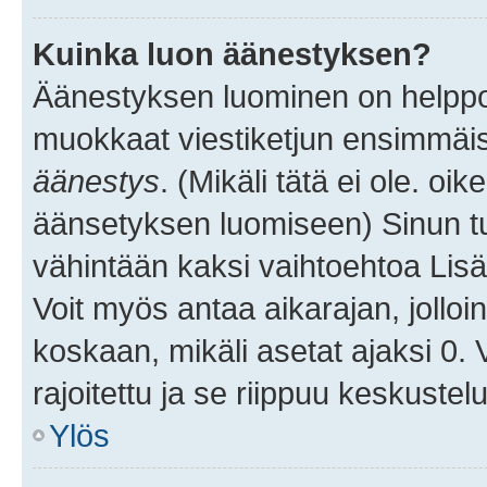
Kuinka luon äänestyksen?
Äänestyksen luominen on helppoa.
muokkaat viestiketjun ensimmäis
äänestys
. (Mikäli tätä ei ole. oik
äänsetyksen luomiseen) Sinun tu
vähintään kaksi vaihtoehtoa Lisää
Voit myös antaa aikarajan, jolloi
koskaan, mikäli asetat ajaksi 0.
rajoitettu ja se riippuu keskustel
Ylös