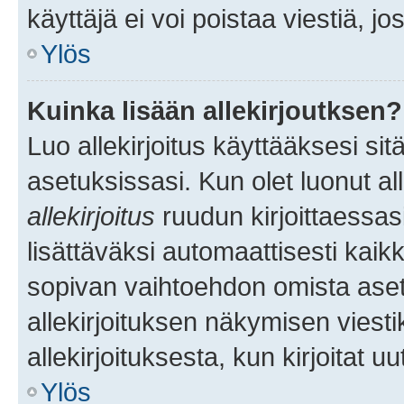
käyttäjä ei voi poistaa viestiä, jo
Ylös
Kuinka lisään allekirjoutksen?
Luo allekirjoitus käyttääksesi si
asetuksissasi. Kun olet luonut all
allekirjoitus
ruudun kirjoittaessasi
lisättäväksi automaattisesti kaikki
sopivan vaihtoehdon omista asetu
allekirjoituksen näkymisen viesti
allekirjoituksesta, kun kirjoitat uu
Ylös