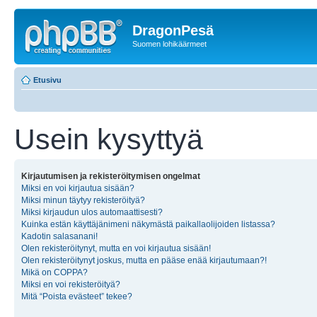
DragonPesä
Suomen lohikäärmeet
Etusivu
Usein kysyttyä
Kirjautumisen ja rekisteröitymisen ongelmat
Miksi en voi kirjautua sisään?
Miksi minun täytyy rekisteröityä?
Miksi kirjaudun ulos automaattisesti?
Kuinka estän käyttäjänimeni näkymästä paikallaolijoiden listassa?
Kadotin salasanani!
Olen rekisteröitynyt, mutta en voi kirjautua sisään!
Olen rekisteröitynyt joskus, mutta en pääse enää kirjautumaan?!
Mikä on COPPA?
Miksi en voi rekisteröityä?
Mitä “Poista evästeet” tekee?