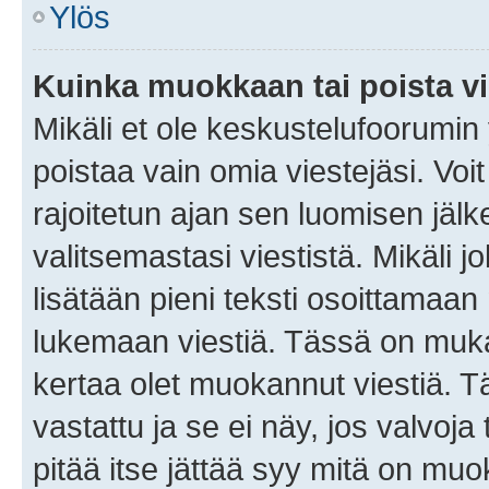
Ylös
Kuinka muokkaan tai poista vi
Mikäli et ole keskustelufoorumin y
poistaa vain omia viestejäsi. Voi
rajoitetun ajan sen luomisen jäl
valitsemastasi viestistä. Mikäli jo
lisätään pieni teksti osoittama
lukemaan viestiä. Tässä on mu
kertaa olet muokannut viestiä. Tä
vastattu ja se ei näy, jos valvoja
pitää itse jättää syy mitä on muo