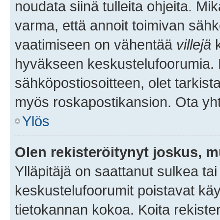
noudata siinä tulleita ohjeita. Mi
varma, että annoit toimivan sähk
vaatimiseen on vähentää
villejä
k
hyväkseen keskustelufoorumia. Mi
sähköpostiosoitteen, olet tarkista
myös roskapostikansion. Ota yhte
Ylös
Olen rekisteröitynyt joskus, 
Ylläpitäjä on saattanut sulkea ta
keskustelufoorumit poistavat k
tietokannan kokoa. Koita rekister