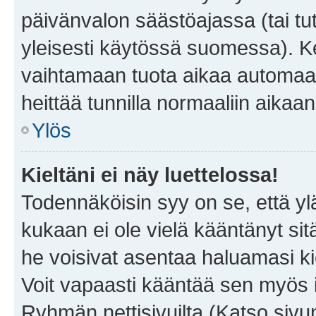
päivänvalon säästöajassa (tai tu
yleisesti käytössä suomessa). Ke
vaihtamaan tuota aikaa automaatti
heittää tunnilla normaaliin aikaan
Ylös
Kieltäni ei näy luettelossa!
Todennäköisin syy on se, että yläp
kukaan ei ole vielä kääntänyt sitä 
he voisivat asentaa haluamasi ki
Voit vapaasti kääntää sen myös i
Ryhmän nettisivuilta (Katso sivun