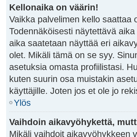
Kellonaika on väärin!
Vaikka palvelimen kello saattaa 
Todennäköisesti näytettävä aika
aika saatetaan näyttää eri aika
olet. Mikäli tämä on se syy. Si
asetuksia omasta profiilistasi. 
kuten suurin osa muistakin asetuks
käyttäjille. Joten jos et ole jo rek
Ylös
Vaihdoin aikavyöhykettä, mutta 
Mikäli vaihdoit aikavyöhykkeen 