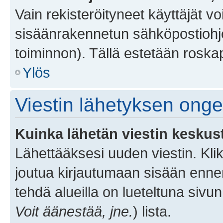
Vain rekisteröityneet käyttäjät v
sisäänrakennetun sähköpostiohjel
toiminnon). Tällä estetään roskap
Ylös
Viestin lähetyksen ong
Kuinka lähetän viestin keskus
Lähettääksesi uuden viestin. Kl
joutua kirjautumaan sisään ennen 
tehdä alueilla on lueteltuna sivun
Voit äänestää, jne.
) lista.