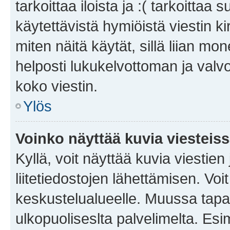
tarkoittaa iloista ja :( tarkoittaa 
käytettävistä hymiöistä viestin k
miten näitä käytät, sillä liian m
helposti lukukelvottoman ja valvo
koko viestin.
Ylös
Voinko näyttää kuvia viesteis
Kyllä, voit näyttää kuvia viestien 
liitetiedostojen lähettämisen. Vo
keskustelualueelle. Muussa tapa
ulkopuoliseslta palvelimelta. Es