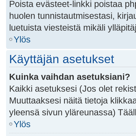
Poista evästeet-linkki poistaa p
huolen tunnistautmisestasi, kirja
luetuista viesteistä mikäli ylläpitä
Ylös
Käyttäjän asetukset
Kuinka vaihdan asetuksiani?
Kaikki asetuksesi (Jos olet rekist
Muuttaaksesi näitä tietoja klikka
yleensä sivun yläreunassa) Tääll
Ylös