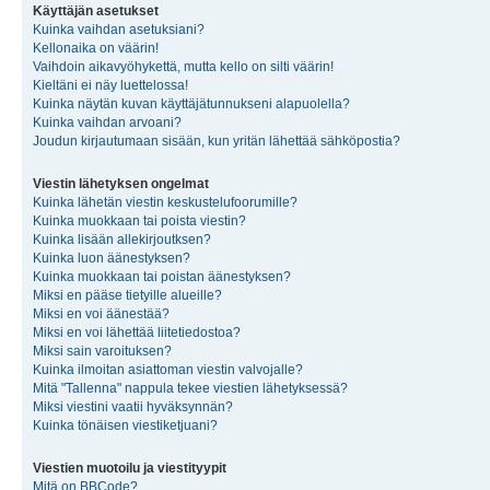
Käyttäjän asetukset
Kuinka vaihdan asetuksiani?
Kellonaika on väärin!
Vaihdoin aikavyöhykettä, mutta kello on silti väärin!
Kieltäni ei näy luettelossa!
Kuinka näytän kuvan käyttäjätunnukseni alapuolella?
Kuinka vaihdan arvoani?
Joudun kirjautumaan sisään, kun yritän lähettää sähköpostia?
Viestin lähetyksen ongelmat
Kuinka lähetän viestin keskustelufoorumille?
Kuinka muokkaan tai poista viestin?
Kuinka lisään allekirjoutksen?
Kuinka luon äänestyksen?
Kuinka muokkaan tai poistan äänestyksen?
Miksi en pääse tietyille alueille?
Miksi en voi äänestää?
Miksi en voi lähettää liitetiedostoa?
Miksi sain varoituksen?
Kuinka ilmoitan asiattoman viestin valvojalle?
Mitä "Tallenna" nappula tekee viestien lähetyksessä?
Miksi viestini vaatii hyväksynnän?
Kuinka tönäisen viestiketjuani?
Viestien muotoilu ja viestityypit
Mitä on BBCode?