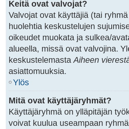
Keitä ovat valvojat?
Valvojat ovat käyttäjiä (tai ryhmä
huolehtia keskustelujen sujumise
oikeudet muokata ja sulkea/avata, 
alueella, missä ovat valvojina. Y
keskustelemasta
Aiheen vierest
asiattomuuksia.
Ylös
Mitä ovat käyttäjäryhmät?
Käyttäjäryhmä on ylläpitäjän työka
voivat kuulua useampaan ryhmään