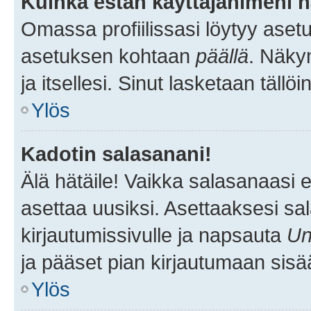
Kuinka estän käyttäjänimeni n
Omassa profiilissasi löytyy aset
asetuksen kohtaan
päällä
. Näkym
ja itsellesi. Sinut lasketaan tällö
Ylös
Kadotin salasanani!
Älä hätäile! Vaikka salasanaasi 
asettaa uusiksi. Asettaaksesi s
kirjautumissivulle ja napsauta
Un
ja pääset pian kirjautumaan sisä
Ylös