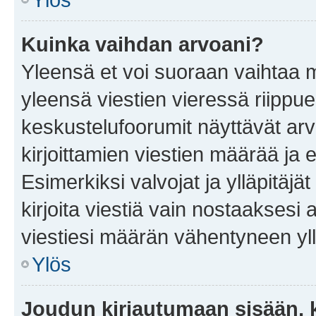
Kuinka vaihdan arvoani?
Yleensä et voi suoraan vaihtaa 
yleensä viestien vieressä riippu
keskustelufoorumit näyttävät ar
kirjoittamien viestien määrää ja er
Esimerkiksi valvojat ja ylläpitäjä
kirjoita viestiä vain nostaakses
viestiesi määrän vähentyneen yl
Ylös
Joudun kirjautumaan sisään, k