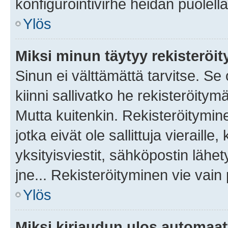
konfigurointivirhe heidän puolella
Ylös
Miksi minun täytyy rekisteröit
Sinun ei välttämättä tarvitse. Se
kiinni sallivatko he rekisteröitym
Mutta kuitenkin. Rekisteröitymine
jotka eivät ole sallittuja vierail
yksityisviestit, sähköpostin lähet
jne... Rekisteröityminen vie vain
Ylös
Miksi kirjaudun ulos automaat