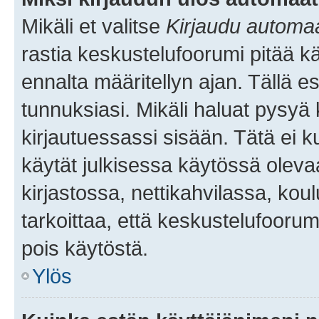
Mikäli et valitse
Kirjaudu automaat
rastia keskustelufoorumi pitää k
ennalta määritellyn ajan. Tällä e
tunnuksiasi. Mikäli haluat pysyä 
kirjautuessassi sisään. Tätä ei k
käytät julkisessa käytössä oleva
kirjastossa, nettikahvilassa, koul
tarkoittaa, että keskustelufoorum
pois käytöstä.
Ylös