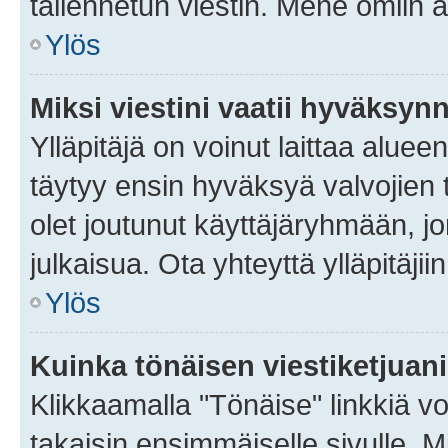
tallennetun viestin. Mene omiin a
Ylös
Miksi viestini vaatii hyväksyn
Ylläpitäjä on voinut laittaa alueen
täytyy ensin hyväksyä valvojien 
olet joutunut käyttäjäryhmään, jo
julkaisua. Ota yhteyttä ylläpitäjii
Ylös
Kuinka tönäisen viestiketjuan
Klikkaamalla "Tönäise" linkkiä voi
takaisin ensimmäiselle sivulle. M