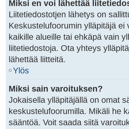
Miksi en voi lähettää liitetied
Liitetiedostotjen lähetys on sallit
Keskustelufoorumin ylläpitäjä ei v
kaikille alueille tai ehkäpä vain 
liitetiedostoja. Ota yhteys ylläpit
lähettää liitteitä.
Ylös
Miksi sain varoituksen?
Jokaisella ylläpitäjällä on omat 
keskustelufoorumilla. Mikäli he ka
sääntöä. Voit saada siitä varoi