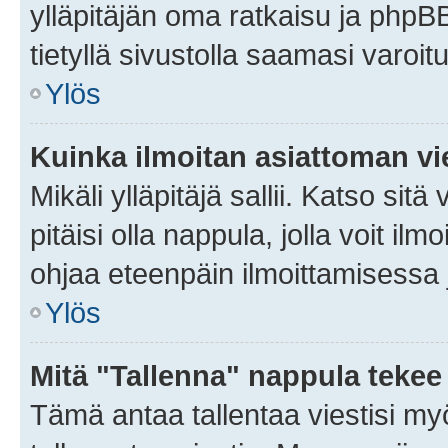
ylläpitäjän oma ratkaisu ja phpB
tietyllä sivustolla saamasi varoi
Ylös
Kuinka ilmoitan asiattoman vie
Mikäli ylläpitäjä sallii. Katso sitä
pitäisi olla nappula, jolla voit i
ohjaa eteenpäin ilmoittamisessa j
Ylös
Mitä "Tallenna" nappula tekee
Tämä antaa tallentaa viestisi m