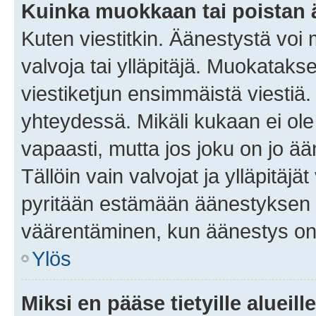
Kuinka muokkaan tai poistan
Kuten viestitkin. Äänestystä voi
valvoja tai ylläpitäjä. Muokatak
viestiketjun ensimmäistä viestiä
yhteydessä. Mikäli kukaan ei ol
vapaasti, mutta jos joku on jo ä
Tällöin vain valvojat ja ylläpitäjä
pyritään estämään äänestyksen 
väärentäminen, kun äänestys on
Ylös
Miksi en pääse tietyille alueill