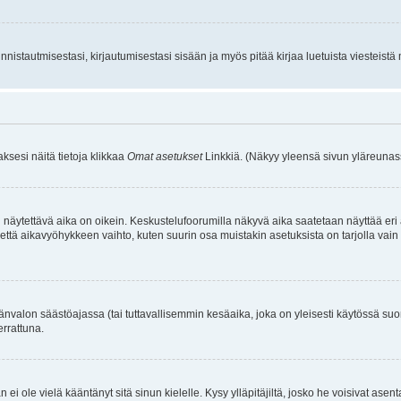
istautmisestasi, kirjautumisestasi sisään ja myös pitää kirjaa luetuista viesteistä mi
aksesi näitä tietoja klikkaa
Omat asetukset
Linkkiä. (Näkyy yleensä sivun yläreunass
 näytettävä aika on oikein. Keskustelufoorumilla näkyvä aika saatetaan näyttää eri
aikavyöhykkeen vaihto, kuten suurin osa muistakin asetuksista on tarjolla vain rekist
änvalon säästöajassa (tai tuttavallisemmin kesäaika, joka on yleisesti käytössä su
errattuna.
an ei ole vielä kääntänyt sitä sinun kielelle. Kysy ylläpitäjiltä, josko he voisivat a