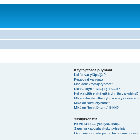
Käyttäjätasot ja ryhmät
Keitä ovat ylläpitäjät?
Keitä ovat valvojat?
Mitä ovat käyttäjäryhmät?
Kuinka liityn käyttäjäryhmään?
Kuinka pääsen käyttäjäryhmän valvojaksi?
Miksi joillain käyttäjäryhmä näkyy erivärise
Mikä on "oletusryhmä"?
Mikä on "henkilökunta" linkki?
Yksityisviestit
En voi lähettää yksitysiviestejä!
Saan roskapostia yksityisviestinä!
Olen saanut roskapostia tai herjaavan viesti