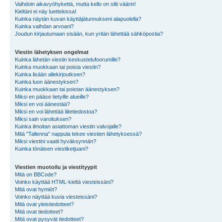
Vaihdoin aikavyöhykettä, mutta kello on silti väärin!
Kieltäni ei näy luettelossa!
Kuinka näytän kuvan käyttäjätunnukseni alapuolella?
Kuinka vaihdan arvoani?
Joudun kirjautumaan sisään, kun yritän lähettää sähköpostia?
Viestin lähetyksen ongelmat
Kuinka lähetän viestin keskustelufoorumille?
Kuinka muokkaan tai poista viestin?
Kuinka lisään allekirjoutksen?
Kuinka luon äänestyksen?
Kuinka muokkaan tai poistan äänestyksen?
Miksi en pääse tietyille alueille?
Miksi en voi äänestää?
Miksi en voi lähettää liitetiedostoa?
Miksi sain varoituksen?
Kuinka ilmoitan asiattoman viestin valvojalle?
Mitä "Tallenna" nappula tekee viestien lähetyksessä?
Miksi viestini vaatii hyväksynnän?
Kuinka tönäisen viestiketjuani?
Viestien muotoilu ja viestityypit
Mitä on BBCode?
Voinko käyttää HTML-kieltä viesteissäni?
Mitä ovat hymiöt?
Voinko näyttää kuvia viesteissäni?
Mitä ovat yleistiedotteet?
Mitä ovat tiedotteet?
Mitä ovat pysyvät tiedotteet?