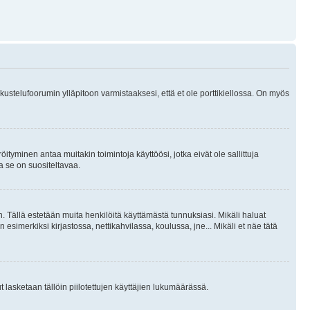
skustelufoorumin ylläpitoon varmistaaksesi, että et ole porttikiellossa. On myös
öityminen antaa muitakin toimintoja käyttöösi, jotka eivät ole sallittuja
ja se on suositeltavaa.
. Tällä estetään muita henkilöitä käyttämästä tunnuksiasi. Mikäli haluat
 esimerkiksi kirjastossa, nettikahvilassa, koulussa, jne... Mikäli et näe tätä
inut lasketaan tällöin piilotettujen käyttäjien lukumäärässä.