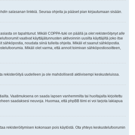
hdin salasanan
linkkiä. Seuraa ohjeita ja pääset pian kirjautumaan sisään.
 asiasta on tapahtunut. Mikäli COPPA-tuki on päällä ja
olet rekisteröitynyt alle
ufoorumit vaativat käyttäjätunnusten aktivoinnin uusilta käyttäjiltä joko itse
ait sähköpostia, noudata siinä tulleita ohjeita. Mikäli et saanut sähköpostia.
telufoorumia. Mikäli olet varma, että annoit toimivan sähköpostiosoitteen,
 rekisteröityä uudelleen ja ole mahdollisesti aktiivisempi keskusteluissa.
tiailta. Vaatimuksena on saada lapsen vanhemmilta tai huoltajalta kirjoitettu
ieheen saadaksesi neuvoja. Huomaa, että phpBB tiimi ei voi tarjota lakiapua
 ottaa rekisteröitymisen kokonaan pois käytöstä. Ota yhteys keskustelufoorumin