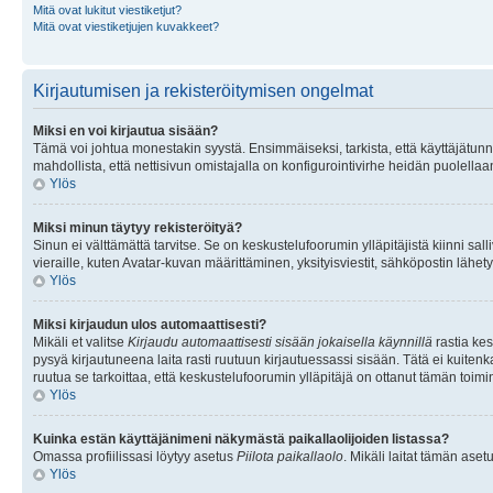
Mitä ovat lukitut viestiketjut?
Mitä ovat viestiketjujen kuvakkeet?
Kirjautumisen ja rekisteröitymisen ongelmat
Miksi en voi kirjautua sisään?
Tämä voi johtua monestakin syystä. Ensimmäiseksi, tarkista, että käyttäjätunnuk
mahdollista, että nettisivun omistajalla on konfigurointivirhe heidän puolellaan
Ylös
Miksi minun täytyy rekisteröityä?
Sinun ei välttämättä tarvitse. Se on keskustelufoorumin ylläpitäjistä kiinni sall
vieraille, kuten Avatar-kuvan määrittäminen, yksityisviestit, sähköpostin lähety
Ylös
Miksi kirjaudun ulos automaattisesti?
Mikäli et valitse
Kirjaudu automaattisesti sisään jokaisella käynnillä
rastia kes
pysyä kirjautuneena laita rasti ruutuun kirjautuessassi sisään. Tätä ei kuitenka
ruutua se tarkoittaa, että keskustelufoorumin ylläpitäjä on ottanut tämän toim
Ylös
Kuinka estän käyttäjänimeni näkymästä paikallaolijoiden listassa?
Omassa profiilissasi löytyy asetus
Piilota paikallaolo
. Mikäli laitat tämän as
Ylös