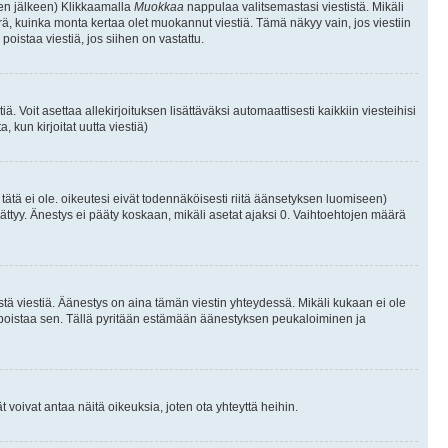
isen jälkeen) Klikkaamalla
Muokkaa
nappulaa valitsemastasi viestistä. Mikäli
, kuinka monta kertaa olet muokannut viestiä. Tämä näkyy vain, jos viestiin
poistaa viestiä, jos siihen on vastattu.
iä. Voit asettaa allekirjoituksen lisättäväksi automaattisesti kaikkiin viesteihisi
 kun kirjoitat uutta viestiä)
i tätä ei ole. oikeutesi eivät todennäköisesti riitä äänsetyksen luomiseen)
ättyy. Änestys ei pääty koskaan, mikäli asetat ajaksi 0. Vaihtoehtojen määrä
stä viestiä. Äänestys on aina tämän viestin yhteydessä. Mikäli kukaan ei ole
tai poistaa sen. Tällä pyritään estämään äänestyksen peukaloiminen ja
täjät voivat antaa näitä oikeuksia, joten ota yhteyttä heihin.