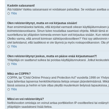
Kadotin salasanani!
Älä hätäile! Vaikka salasanaasi ei voidakaan palauttaa. Se voidaan asettaa 
Ylös
Olen rekisteröitynyt, mutta en voi kirjautua sisään!
Ihan ensimmäiseksi tarkista, että kirjoitat varmasti oikean käyttäjätunnukse
kolmetoistavuotiaana
. Sinun tulee noudattaa saamiasi ohjeita. Mikäli tämä ei 
suoritettuna tai ylläpidon toimesta ennen kuin voit kirjautua sisään. Kun rekiste
Oletko varma, että annoit toimivan sähköpostiosoitteen? Yksi syy aktivoinni
olet tarkistanut, että laatikkosi ei ole täynnä ja myös roskapostikansion. Ota yh
Ylös
Olen rekisteröitynyt joskus, mutta en pääse enää kirjautumaan?!
Ylläpitäjä on saattanut sulkea tai poistaa käyttäjätunnuksesi. Jotkut keskust
Ylös
Mikä on COPPA?
COPPA, tai "Child Online Privacy and Protection Act" vuodelta 1998 on Yhdysval
lupa tallentaa lapsensa henkilökohtaisia tietoja omaan järjestelmäänsä. Mikä
tässä asiassa ja heihin ei tule ottaa yteyttä muutenkuin tietyissä tapauksissa,
Ylös
Miksi en voi rekisteröityä?
Nettisivuston omistaja on voinut antaa porttikiellon IP-osoitteellesi tai estä
ylläpitäjiin saadaksesi lisää tietoa.