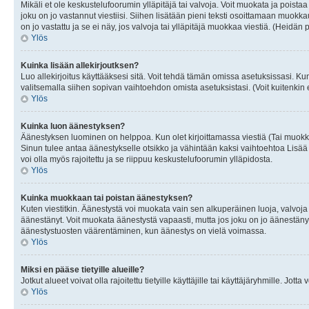
Mikäli et ole keskustelufoorumin ylläpitäjä tai valvoja. Voit muokata ja poista
joku on jo vastannut viestiisi. Siihen lisätään pieni teksti osoittamaan mu
on jo vastattu ja se ei näy, jos valvoja tai ylläpitäjä muokkaa viestiä. (Heidän 
Ylös
Kuinka lisään allekirjoutksen?
Luo allekirjoitus käyttääksesi sitä. Voit tehdä tämän omissa asetuksissasi. Kun 
valitsemalla siihen sopivan vaihtoehdon omista asetuksistasi. (Voit kuitenkin es
Ylös
Kuinka luon äänestyksen?
Äänestyksen luominen on helppoa. Kun olet kirjoittamassa viestiä (Tai muokk
Sinun tulee antaa äänestykselle otsikko ja vähintään kaksi vaihtoehtoa Lisää k
voi olla myös rajoitettu ja se riippuu keskustelufoorumin ylläpidosta.
Ylös
Kuinka muokkaan tai poistan äänestyksen?
Kuten viestitkin. Äänestystä voi muokata vain sen alkuperäinen luoja, valvoja
äänestänyt. Voit muokata äänestystä vapaasti, mutta jos joku on jo äänestänyt
äänestystuosten väärentäminen, kun äänestys on vielä voimassa.
Ylös
Miksi en pääse tietyille alueille?
Jotkut alueet voivat olla rajoitettu tietyille käyttäjille tai käyttäjäryhmille. Jotta
Ylös