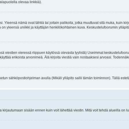
alapuolella olevaa linkkiä).
. Yleensä nämä ovat tähtiä tai joitain palikoita, jotka muuttuvat sitä muka, kuin kir
n yleensä uniikki ja käyttäjän henkilökohtainen kuva. Keskustelufoorumin ylläpitäjä
sä viestien vieressä riippuen käytössä olevasta tyylistä) Useimmat keskustelufooru
oivat käyttää erikoista arvonimeä. Älä kirjoita viestiä vain nostaaksesi arvoasi. Tod
netun sähköpostiohjelman avulla (Mikäli ylläpito sallii tämän toiminnon). Tällä estet
irjautumaan sisään ennen kuin voit lähettää viestin. Mitä voit tehdä alueilla on lu