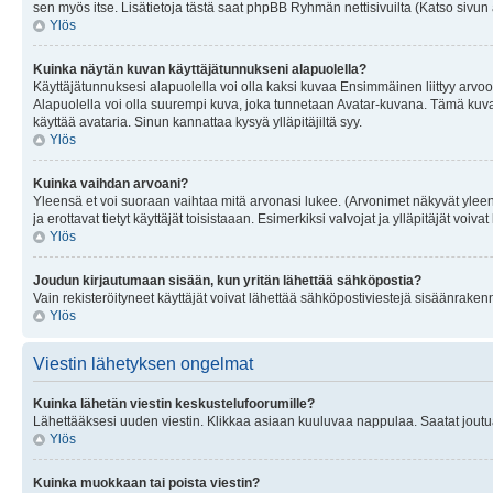
sen myös itse. Lisätietoja tästä saat phpBB Ryhmän nettisivuilta (Katso sivun 
Ylös
Kuinka näytän kuvan käyttäjätunnukseni alapuolella?
Käyttäjätunnuksesi alapuolella voi olla kaksi kuvaa Ensimmäinen liittyy arvoosi
Alapuolella voi olla suurempi kuva, joka tunnetaan Avatar-kuvana. Tämä kuva o
käyttää avataria. Sinun kannattaa kysyä ylläpitäjiltä syy.
Ylös
Kuinka vaihdan arvoani?
Yleensä et voi suoraan vaihtaa mitä arvonasi lukee. (Arvonimet näkyvät yleen
ja erottavat tietyt käyttäjät toisistaaan. Esimerkiksi valvojat ja ylläpitäjät v
Ylös
Joudun kirjautumaan sisään, kun yritän lähettää sähköpostia?
Vain rekisteröityneet käyttäjät voivat lähettää sähköpostiviestejä sisäänraken
Ylös
Viestin lähetyksen ongelmat
Kuinka lähetän viestin keskustelufoorumille?
Lähettääksesi uuden viestin. Klikkaa asiaan kuuluvaa nappulaa. Saatat joutua k
Ylös
Kuinka muokkaan tai poista viestin?