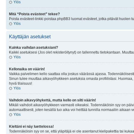
Ylös
Mitä “Poista evästeet” tekee?
Poista evästeet-linkki poistaa phpBB3 luomat evästeet, jotka pitävät huolen tunn
Ylös
Käyttäjän asetukset
Kuinka vaihdan asetuksiani?
Kaikki asetuksesi (Jos olet rekisteröitynyt) on tallennettu tietokantaan. Muutta
Ylös
Kellonaika on väärin!
Vaikka palvelimen kello saattaa olla joskus väärässä ajassa. Todennäköisesti
Sinun tulee muuttaa aikavyöhykkeen asetuksia omasta profiilistasi. Huomaa, että 
hyvä tilaisuus!
Ylös
Vaihdoin aikavyöhykettä, mutta kello on silti väärin!
Mikäli vaihdoit aikavyöhykkeen varmasti oikeaksi. Todennäköisin syy on päiv
automaattisesti, joten kesällä tuo aika voi heittää tunnilla normaaliin aikaan v
Ylös
Kieltäni ei näy luettelossa!
Todennäköisin syy on se, että yläpitäjä ei ole asentanut kielipakettia tai kuka