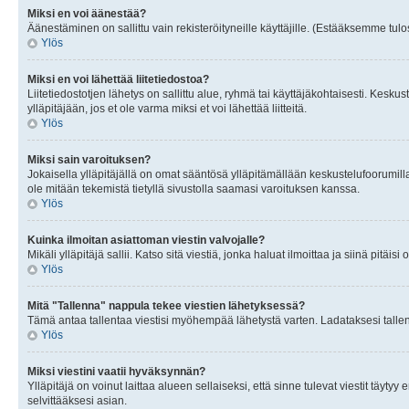
Miksi en voi äänestää?
Äänestäminen on sallittu vain rekisteröityneille käyttäjille. (Estääksemme tulos
Ylös
Miksi en voi lähettää liitetiedostoa?
Liitetiedostotjen lähetys on sallittu alue, ryhmä tai käyttäjäkohtaisesti. Keskus
ylläpitäjään, jos et ole varma miksi et voi lähettää liitteitä.
Ylös
Miksi sain varoituksen?
Jokaisella ylläpitäjällä on omat sääntösä ylläpitämällään keskustelufoorumilla
ole mitään tekemistä tietyllä sivustolla saamasi varoituksen kanssa.
Ylös
Kuinka ilmoitan asiattoman viestin valvojalle?
Mikäli ylläpitäjä sallii. Katso sitä viestiä, jonka haluat ilmoittaa ja siinä pitä
Ylös
Mitä "Tallenna" nappula tekee viestien lähetyksessä?
Tämä antaa tallentaa viestisi myöhempää lähetystä varten. Ladataksesi tallenn
Ylös
Miksi viestini vaatii hyväksynnän?
Ylläpitäjä on voinut laittaa alueen sellaiseksi, että sinne tulevat viestit täyty
selvittääksesi asian.