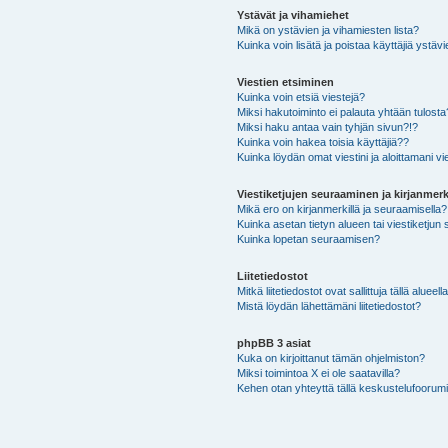
Ystävät ja vihamiehet
Mikä on ystävien ja vihamiesten lista?
Kuinka voin lisätä ja poistaa käyttäjiä ystävi
Viestien etsiminen
Kuinka voin etsiä viestejä?
Miksi hakutoiminto ei palauta yhtään tulosta
Miksi haku antaa vain tyhjän sivun?!?
Kuinka voin hakea toisia käyttäjiä??
Kuinka löydän omat viestini ja aloittamani vie
Viestiketjujen seuraaminen ja kirjanmerk
Mikä ero on kirjanmerkillä ja seuraamisella?
Kuinka asetan tietyn alueen tai viestiketjun
Kuinka lopetan seuraamisen?
Liitetiedostot
Mitkä liitetiedostot ovat sallittuja tällä alueell
Mistä löydän lähettämäni liitetiedostot?
phpBB 3 asiat
Kuka on kirjoittanut tämän ohjelmiston?
Miksi toimintoa X ei ole saatavilla?
Kehen otan yhteyttä tällä keskustelufoorumilla