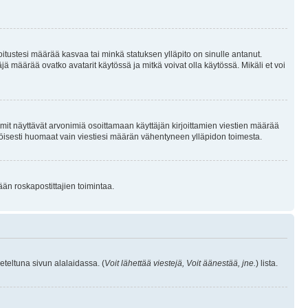
joitustesi määrää kasvaa tai minkä statuksen ylläpito on sinulle antanut.
 määrää ovatko avatarit käytössä ja mitkä voivat olla käytössä. Mikäli et voi
mit näyttävät arvonimiä osoittamaan käyttäjän kirjoittamien viestien määrää
ennäköisesti huomaat vain viestiesi määrän vähentyneen ylläpidon toimesta.
ään roskapostittajien toimintaa.
eteltuna sivun alalaidassa. (
Voit lähettää viestejä, Voit äänestää, jne.
) lista.