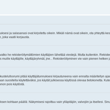
sesi ja salasanasi ovat kirjoitettu oikein. Mikäli nämä ovat oikein, ota yhteyttä ke
, joka vaatii korjausta.
ivatko he rekisteröitymättömien käyttäjien lähettää viestejä. Mutta kuitenkin. Rekister
s muille käyttäjille, käyttäjäryhmät, jne... Rekisteröityminen vie vain pienen hetken 
kustelufoorumi pitää käyttäjätunnuksesi kirjautuneena vain ennalta määritellyn ajan
an suositella käytettäväksi, jos käytät julkisessa käytössä olevaa tietokonetta. Kuten
innon pois käytöstä.
etuksen kohtaan
päällä
. Näkymisesi rajoittuu vain ylläpitäjiin, valvojiin ja itsellesi. S