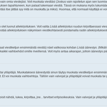
a vain omia viestejäsi. Voit muokata viestiäsi (Joskus vain rajoitetun ajan sen luom
okkauksen tapahtuneen, kun palaat lukemaan viestiä. Tässä on mukana myös lukumäärä
pitää itse jättää syy mitä on muokattu ja miksi). Huomaa, että normaali käyttäjä ei voi 
olet luonut allekirjoituksen. Voit valita
Lisää allekirjoitus
ruudun kirjoittaessasi viest
tää allekirjoituksen näkymisen viestikohtaisesti poistamalla rastin allekirjoituksesta,
aat viestiketjun ensimmäistä viestiä) näet valikossa kohdan
Lisää äänestys
. (Mikäl
aikki vaihtoehdot omille riveillensä. Voit myös antaa aikarajan, jolloin äänestys pä
 tai ylläpitäjä. Muokataksesi äänestystä sinun täytyy muokata viestiketjun ensimmäi
. Et voi muokata vaihtoehtoja. Tällöin vain valvojat ja ylläpitäjät voivat muokata 
 voisit nähdä, lukea, kirjoittaa, jne... tarvitset erityisoikeuksia. Vain valvojat ja ylläpi