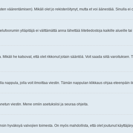
ten väärentämisen). Mikäli olet jo rekisteröitynyt, mutta et voi äänestää. Sinulla ei o
telufoorumin ylläpitäjä ei välttämättä anna lähettää liitetiedostoja kaikille alueille 
. Mikäli he katsovat, että olet rikkonut jotain sääntöä. Voit saada siitä varoituks
isi olla nappula, jolla voit ilmoittaa viestin. Tämän nappulan klikkaus ohjaa eteenpäin 
etun viestin. Mene omiin asetuksiisi ja seuraa ohjeita.
y ensin hyväksyä valvojien toimesta. On myös mahdollista, että olet joutunut käyttäjäry