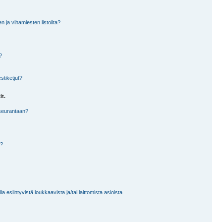
en ja vihamiesten listoilta?
?
stiketjut?
it.
 seurantaan?
a?
 esiintyvistä loukkaavista ja/tai laittomista asioista