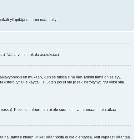
käli ylläpitäjä on näin määritellyt.
a) Täällä voit muokata asetuksiasi.
 aikavyöhykkeen mukaan, kuin se missä sinä olet. Mikäli tämä on se syy.
eröityneille käyttäjille. Joten jos et ole jo rekisteröitynyt. Nyt voisi olla
omessa). Keskustelufoorumia ei ole suuniteltu vaihtamaan tuota aikaa
sentaa haluamasi kielen. Mikäli käännöstä ei ole olemassa. Voit vapaasti kääntää