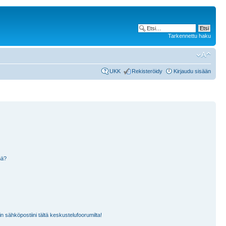
Tarkennettu haku
UKK
Rekisteröidy
Kirjaudu sisään
nä?
n sähköpostiini tältä keskustelufoorumilta!