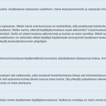
uusiksi. Asettaaksesi salasanan uudelleen, mene kirjautumissivulle ja napsauta
Uno
n ja salasanan. Mikäli nämä ovat kunnossa on mahdollista, että jompikumpi kahdesta
auttanut. Oletko varma, etteivät käyttäjätunnuksesi vaadi aktivointia? Useat keskustel
röidyit. Siellä oli ohjeet mukana aktivoinnista ja kuinka se tulee suorittaa. Mikäli s
n vaatimiseen on vähentää
villejä
käyttäjiä käyttämästä anonyymisti hyväkseen keskus
teyttä keskustelufoorumin ylläpitäjiin.
elufoorumit poistavat käyttämättömiä tunnuksia säästääkseen tietokannan kokoa. Koita
tojen laki nettisivuille, jotka keräävät henkilökohtaisia tietoja alle kolmetoistavuo
li olet epävarma kuinka tämän kanssa tulee toimia, Ota yhteyttä paikalliseen lakim
 joista on lisää alempana.
nyt tietyn nimen käyttämisen käyttäjätunnuksissa. Nettisivun omistaja on myös voinut