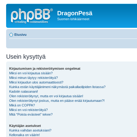
DragonPesä
Suomen lohikäärmeet
Etusivu
Usein kysyttyä
Kirjautumisen ja rekisteröitymisen ongelmat
Miksi en voi kirjautua sisään?
Miksi minun täytyy rekisteröityä?
Miksi kirjaudun ulos automaattisesti?
Kuinka estän käyttäjänimeni näkymästä paikallaolijoiden listassa?
Kadotin salasanani!
Olen rekisteröitynyt, mutta en voi kirjautua sisään!
Olen rekisteröitynyt joskus, mutta en pääse enää kirjautumaan?!
Mikä on COPPA?
Miksi en voi rekisteröityä?
Mitä “Poista evästeet” tekee?
Käyttäjän asetukset
Kuinka vaihdan asetuksiani?
Kellonaika on väärin!