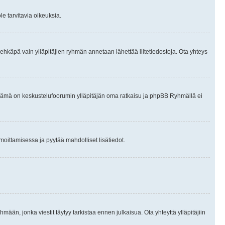
le tarvitavia oikeuksia.
tai ehkäpä vain ylläpitäjien ryhmän annetaan lähettää liitetiedostoja. Ota yhteys
en. Tämä on keskustelufoorumin ylläpitäjän oma ratkaisu ja phpBB Ryhmällä ei
ilmoittamisessa ja pyytää mahdolliset lisätiedot.
hmään, jonka viestit täytyy tarkistaa ennen julkaisua. Ota yhteyttä ylläpitäjiin