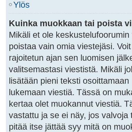
Ylös
Kuinka muokkaan tai poista vi
Mikäli et ole keskustelufoorumin y
poistaa vain omia viestejäsi. Voi
rajoitetun ajan sen luomisen jäl
valitsemastasi viestistä. Mikäli jo
lisätään pieni teksti osoittama
lukemaan viestiä. Tässä on mu
kertaa olet muokannut viestiä. Tä
vastattu ja se ei näy, jos valvoja
pitää itse jättää syy mitä on muo