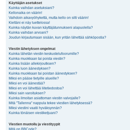
Käyttäjän asetukset
Kuinka vaihdan asetuksiani?
Kellonaika on väärin!
Vaihdoin aikavyöhykettä, mutta kello on silti väärin!
Kieltäni ei näy luettelossa!
Kuinka näytän kuvan käyttäjätunnukseni alapuolella?
Kuinka vaihdan arvoani?
Joudun kirjautumaan sisään, kun yritän lähettää sähköpostia?
Viestin lähetyksen ongelmat
Kuinka lähetän viestin keskustelufoorumille?
Kuinka muokkaan tai poista viestin?
Kuinka lisään allekirjoutksen?
Kuinka luon äänestyksen?
Kuinka muokkaan tai poistan äänestyksen?
Miksi en pääse tietyille alueille?
Miksi en voi äänestää?
Miksi en voi lähettää liitetiedostoa?
Miksi sain varoituksen?
Kuinka ilmoitan asiattoman viestin valvojalle?
Mitä "Tallenna" nappula tekee viestien lähetyksessä?
Miksi viestini vaatii hyväksynnän?
Kuinka tönäisen viestiketjuani?
Viestien muotoilu ja viestityypit
Mitä on BBCode?