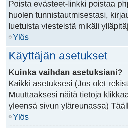
Poista evästeet-linkki poistaa p
huolen tunnistautmisestasi, kirja
luetuista viesteistä mikäli ylläpitä
Ylös
Käyttäjän asetukset
Kuinka vaihdan asetuksiani?
Kaikki asetuksesi (Jos olet rekist
Muuttaaksesi näitä tietoja klikka
yleensä sivun yläreunassa) Tääll
Ylös