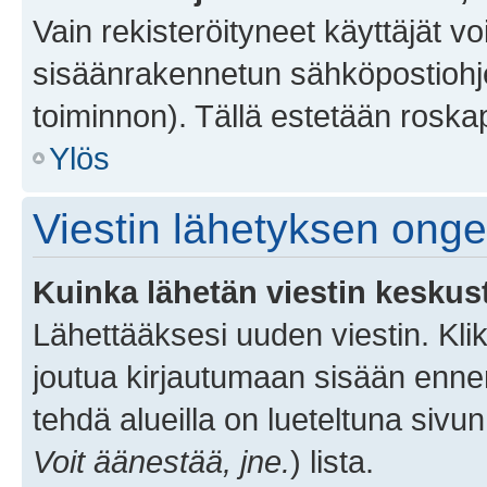
Vain rekisteröityneet käyttäjät v
sisäänrakennetun sähköpostiohjel
toiminnon). Tällä estetään roskap
Ylös
Viestin lähetyksen ong
Kuinka lähetän viestin keskus
Lähettääksesi uuden viestin. Kl
joutua kirjautumaan sisään ennen 
tehdä alueilla on lueteltuna sivun
Voit äänestää, jne.
) lista.