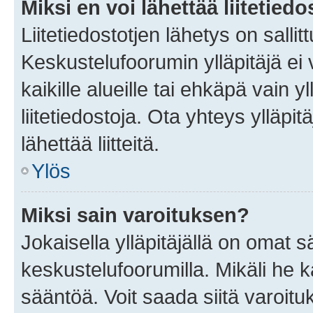
Miksi en voi lähettää liitetied
Liitetiedostotjen lähetys on sallit
Keskustelufoorumin ylläpitäjä ei v
kaikille alueille tai ehkäpä vain 
liitetiedostoja. Ota yhteys ylläpit
lähettää liitteitä.
Ylös
Miksi sain varoituksen?
Jokaisella ylläpitäjällä on omat 
keskustelufoorumilla. Mikäli he ka
sääntöä. Voit saada siitä varoi