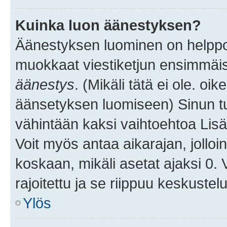
Kuinka luon äänestyksen?
Äänestyksen luominen on helppoa.
muokkaat viestiketjun ensimmäis
äänestys
. (Mikäli tätä ei ole. oik
äänsetyksen luomiseen) Sinun tu
vähintään kaksi vaihtoehtoa Lisää
Voit myös antaa aikarajan, jolloi
koskaan, mikäli asetat ajaksi 0.
rajoitettu ja se riippuu keskustel
Ylös