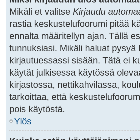
Mikäli et valitse
Kirjaudu automaat
rastia keskustelufoorumi pitää k
ennalta määritellyn ajan. Tällä e
tunnuksiasi. Mikäli haluat pysyä 
kirjautuessassi sisään. Tätä ei k
käytät julkisessa käytössä oleva
kirjastossa, nettikahvilassa, koul
tarkoittaa, että keskustelufoorum
pois käytöstä.
Ylös