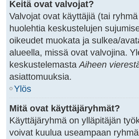
Keitä ovat valvojat?
Valvojat ovat käyttäjiä (tai ryhmä
huolehtia keskustelujen sujumise
oikeudet muokata ja sulkea/avata, 
alueella, missä ovat valvojina. Y
keskustelemasta
Aiheen vierest
asiattomuuksia.
Ylös
Mitä ovat käyttäjäryhmät?
Käyttäjäryhmä on ylläpitäjän työka
voivat kuulua useampaan ryhmään