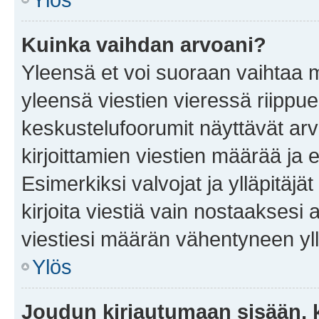
Kuinka vaihdan arvoani?
Yleensä et voi suoraan vaihtaa 
yleensä viestien vieressä riippu
keskustelufoorumit näyttävät ar
kirjoittamien viestien määrää ja er
Esimerkiksi valvojat ja ylläpitäjä
kirjoita viestiä vain nostaakses
viestiesi määrän vähentyneen yl
Ylös
Joudun kirjautumaan sisään, k