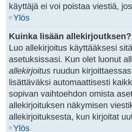
käyttäjä ei voi poistaa viestiä, jo
Ylös
Kuinka lisään allekirjoutksen?
Luo allekirjoitus käyttääksesi si
asetuksissasi. Kun olet luonut all
allekirjoitus
ruudun kirjoittaessasi
lisättäväksi automaattisesti kaikki
sopivan vaihtoehdon omista asetu
allekirjoituksen näkymisen viesti
allekirjoituksesta, kun kirjoitat uu
Ylös