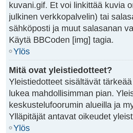
kuvani.gif. Et voi linkittää kuvia 
julkinen verkkopalvelin) tai sala
sähköposti ja muut salasanan vaa
Käytä BBCoden [img] tagia.
Ylös
Mitä ovat yleistiedotteet?
Yleistiedotteet sisältävät tärkeä
lukea mahdollisimman pian. Yleis
keskustelufoorumin alueilla ja m
Ylläpitäjät antavat oikeudet yleis
Ylös