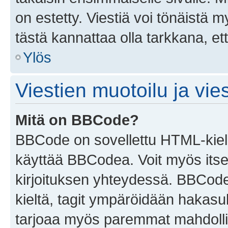
on estetty. Viestiä voi tönäistä m
tästä kannattaa olla tarkkana, e
Ylös
Viestien muotoilu ja vies
Mitä on BBCode?
BBCode on sovellettu HTML-kieles
käyttää BBCodea. Voit myös itse
kirjoituksen yhteydessä. BBCode 
kieltä, tagit ympäröidään hakasului
tarjoaa myös paremmat mahdollis