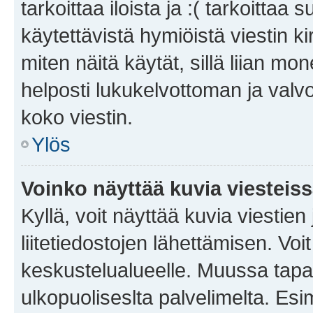
tarkoittaa iloista ja :( tarkoittaa 
käytettävistä hymiöistä viestin k
miten näitä käytät, sillä liian m
helposti lukukelvottoman ja valvo
koko viestin.
Ylös
Voinko näyttää kuvia viesteis
Kyllä, voit näyttää kuvia viestien 
liitetiedostojen lähettämisen. Vo
keskustelualueelle. Muussa tapa
ulkopuoliseslta palvelimelta. Es