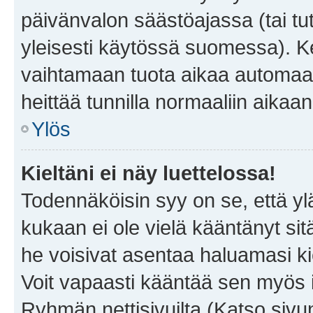
päivänvalon säästöajassa (tai tu
yleisesti käytössä suomessa). Ke
vaihtamaan tuota aikaa automaatti
heittää tunnilla normaaliin aikaan
Ylös
Kieltäni ei näy luettelossa!
Todennäköisin syy on se, että yläp
kukaan ei ole vielä kääntänyt sitä 
he voisivat asentaa haluamasi ki
Voit vapaasti kääntää sen myös i
Ryhmän nettisivuilta (Katso sivun