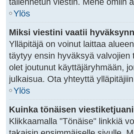
tallennetun viestin. Mene omiin a
Ylös
Miksi viestini vaatii hyväksyn
Ylläpitäjä on voinut laittaa alueen
täytyy ensin hyväksyä valvojien 
olet joutunut käyttäjäryhmään, jo
julkaisua. Ota yhteyttä ylläpitäjii
Ylös
Kuinka tönäisen viestiketjuan
Klikkaamalla "Tönäise" linkkiä voi
takaisin ensimmäiselle sivulle. M