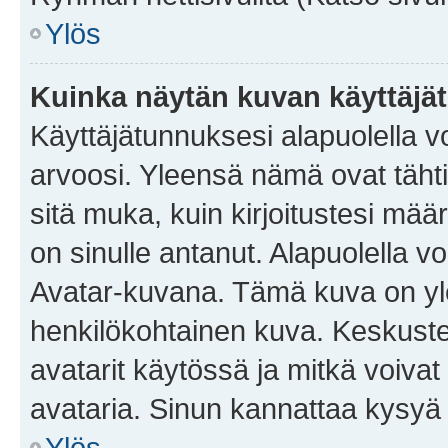
Ylös
Kuinka näytän kuvan käyttäjä
Käyttäjätunnuksesi alapuolella vo
arvoosi. Yleensä nämä ovat tähtiä 
sitä muka, kuin kirjoitustesi mää
on sinulle antanut. Alapuolella v
Avatar-kuvana. Tämä kuva on yle
henkilökohtainen kuva. Keskuste
avatarit käytössä ja mitkä voivat 
avataria. Sinun kannattaa kysyä yl
Ylös