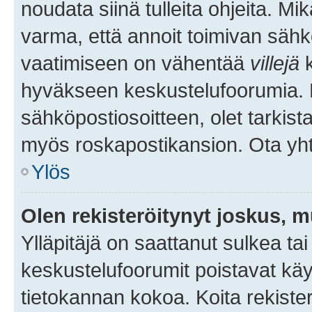
noudata siinä tulleita ohjeita. Mi
varma, että annoit toimivan sähk
vaatimiseen on vähentää
villejä
k
hyväkseen keskustelufoorumia. Mi
sähköpostiosoitteen, olet tarkista
myös roskapostikansion. Ota yhte
Ylös
Olen rekisteröitynyt joskus, 
Ylläpitäjä on saattanut sulkea ta
keskustelufoorumit poistavat k
tietokannan kokoa. Koita rekister