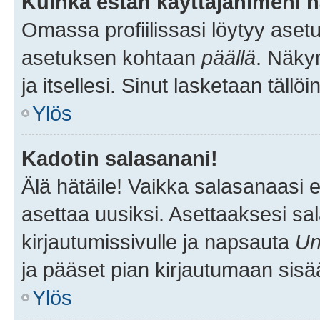
Kuinka estän käyttäjänimeni n
Omassa profiilissasi löytyy aset
asetuksen kohtaan
päällä
. Näkym
ja itsellesi. Sinut lasketaan tällö
Ylös
Kadotin salasanani!
Älä hätäile! Vaikka salasanaasi 
asettaa uusiksi. Asettaaksesi s
kirjautumissivulle ja napsauta
Un
ja pääset pian kirjautumaan sisä
Ylös