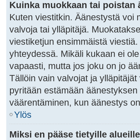
Kuinka muokkaan tai poistan
Kuten viestitkin. Äänestystä voi
valvoja tai ylläpitäjä. Muokatak
viestiketjun ensimmäistä viestiä
yhteydessä. Mikäli kukaan ei ol
vapaasti, mutta jos joku on jo ä
Tällöin vain valvojat ja ylläpitäjä
pyritään estämään äänestyksen 
väärentäminen, kun äänestys on
Ylös
Miksi en pääse tietyille alueill