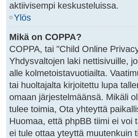
aktiivisempi keskusteluissa.
Ylös
Mikä on COPPA?
COPPA, tai "Child Online Privac
Yhdysvaltojen laki nettisivuille, 
alle kolmetoistavuotiailta. Vaa
tai huoltajalta kirjoitettu lupa ta
omaan järjestelmäänsä. Mikäli 
tulee toimia, Ota yhteyttä paika
Huomaa, että phpBB tiimi ei voi t
ei tule ottaa yteyttä muutenkuin t