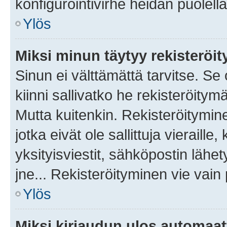
konfigurointivirhe heidän puolella
Ylös
Miksi minun täytyy rekisteröit
Sinun ei välttämättä tarvitse. Se
kiinni sallivatko he rekisteröitym
Mutta kuitenkin. Rekisteröitymine
jotka eivät ole sallittuja vierail
yksityisviestit, sähköpostin lähet
jne... Rekisteröityminen vie vain
Ylös
Miksi kirjaudun ulos automaat