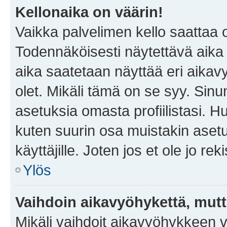
Kellonaika on väärin!
Vaikka palvelimen kello saattaa 
Todennäköisesti näytettävä aika
aika saatetaan näyttää eri aika
olet. Mikäli tämä on se syy. Si
asetuksia omasta profiilistasi. 
kuten suurin osa muistakin asetuks
käyttäjille. Joten jos et ole jo rek
Ylös
Vaihdoin aikavyöhykettä, mutta 
Mikäli vaihdoit aikavyöhykkeen 