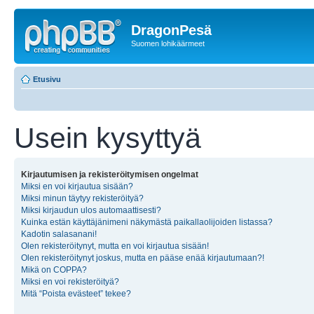
DragonPesä
Suomen lohikäärmeet
Etusivu
Usein kysyttyä
Kirjautumisen ja rekisteröitymisen ongelmat
Miksi en voi kirjautua sisään?
Miksi minun täytyy rekisteröityä?
Miksi kirjaudun ulos automaattisesti?
Kuinka estän käyttäjänimeni näkymästä paikallaolijoiden listassa?
Kadotin salasanani!
Olen rekisteröitynyt, mutta en voi kirjautua sisään!
Olen rekisteröitynyt joskus, mutta en pääse enää kirjautumaan?!
Mikä on COPPA?
Miksi en voi rekisteröityä?
Mitä “Poista evästeet” tekee?