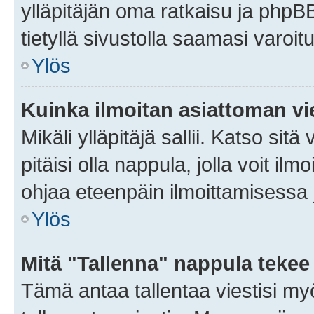
ylläpitäjän oma ratkaisu ja phpB
tietyllä sivustolla saamasi varoi
Ylös
Kuinka ilmoitan asiattoman vie
Mikäli ylläpitäjä sallii. Katso sitä
pitäisi olla nappula, jolla voit i
ohjaa eteenpäin ilmoittamisessa j
Ylös
Mitä "Tallenna" nappula tekee
Tämä antaa tallentaa viestisi m