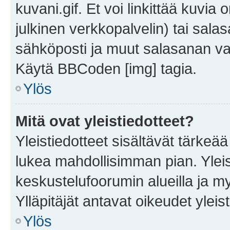
kuvani.gif. Et voi linkittää kuvia 
julkinen verkkopalvelin) tai sala
sähköposti ja muut salasanan vaa
Käytä BBCoden [img] tagia.
Ylös
Mitä ovat yleistiedotteet?
Yleistiedotteet sisältävät tärkeä
lukea mahdollisimman pian. Yleis
keskustelufoorumin alueilla ja m
Ylläpitäjät antavat oikeudet yleis
Ylös