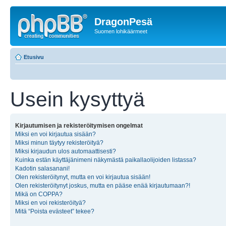
DragonPesä
Suomen lohikäärmeet
Etusivu
Usein kysyttyä
Kirjautumisen ja rekisteröitymisen ongelmat
Miksi en voi kirjautua sisään?
Miksi minun täytyy rekisteröityä?
Miksi kirjaudun ulos automaattisesti?
Kuinka estän käyttäjänimeni näkymästä paikallaolijoiden listassa?
Kadotin salasanani!
Olen rekisteröitynyt, mutta en voi kirjautua sisään!
Olen rekisteröitynyt joskus, mutta en pääse enää kirjautumaan?!
Mikä on COPPA?
Miksi en voi rekisteröityä?
Mitä “Poista evästeet” tekee?