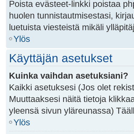
Poista evästeet-linkki poistaa p
huolen tunnistautmisestasi, kirja
luetuista viesteistä mikäli ylläpitä
Ylös
Käyttäjän asetukset
Kuinka vaihdan asetuksiani?
Kaikki asetuksesi (Jos olet rekist
Muuttaaksesi näitä tietoja klikka
yleensä sivun yläreunassa) Tääll
Ylös