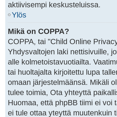
aktiivisempi keskusteluissa.
Ylös
Mikä on COPPA?
COPPA, tai "Child Online Privac
Yhdysvaltojen laki nettisivuille, 
alle kolmetoistavuotiailta. Vaa
tai huoltajalta kirjoitettu lupa ta
omaan järjestelmäänsä. Mikäli 
tulee toimia, Ota yhteyttä paika
Huomaa, että phpBB tiimi ei voi t
ei tule ottaa yteyttä muutenkuin t