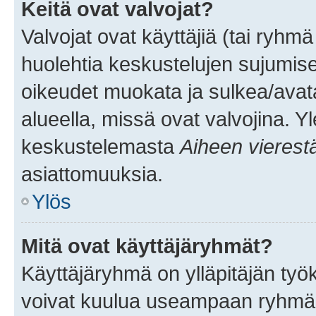
Keitä ovat valvojat?
Valvojat ovat käyttäjiä (tai ryhmä
huolehtia keskustelujen sujumise
oikeudet muokata ja sulkea/avata, 
alueella, missä ovat valvojina. Y
keskustelemasta
Aiheen vierest
asiattomuuksia.
Ylös
Mitä ovat käyttäjäryhmät?
Käyttäjäryhmä on ylläpitäjän työka
voivat kuulua useampaan ryhmään