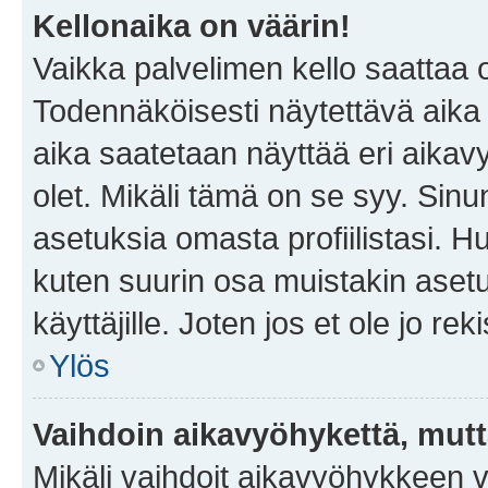
Kellonaika on väärin!
Vaikka palvelimen kello saattaa 
Todennäköisesti näytettävä aika
aika saatetaan näyttää eri aika
olet. Mikäli tämä on se syy. Si
asetuksia omasta profiilistasi. 
kuten suurin osa muistakin asetuks
käyttäjille. Joten jos et ole jo rek
Ylös
Vaihdoin aikavyöhykettä, mutta 
Mikäli vaihdoit aikavyöhykkeen 