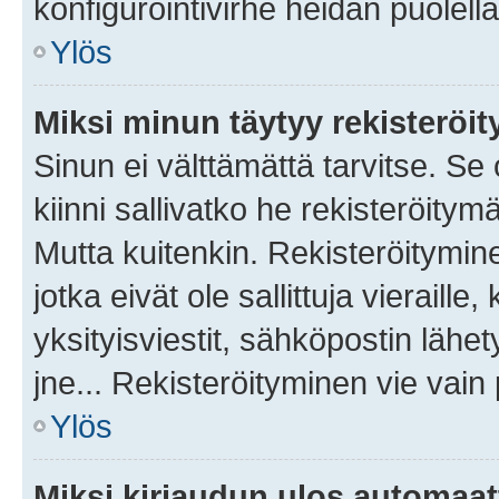
konfigurointivirhe heidän puolella
Ylös
Miksi minun täytyy rekisteröit
Sinun ei välttämättä tarvitse. Se
kiinni sallivatko he rekisteröitym
Mutta kuitenkin. Rekisteröitymine
jotka eivät ole sallittuja vierail
yksityisviestit, sähköpostin lähet
jne... Rekisteröityminen vie vain
Ylös
Miksi kirjaudun ulos automaat