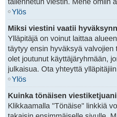
tallennetun viestin. Mene omiin a
Ylös
Miksi viestini vaatii hyväksyn
Ylläpitäjä on voinut laittaa alueen
täytyy ensin hyväksyä valvojien 
olet joutunut käyttäjäryhmään, jo
julkaisua. Ota yhteyttä ylläpitäjii
Ylös
Kuinka tönäisen viestiketjuan
Klikkaamalla "Tönäise" linkkiä voi
takaisin ensimmäiselle sivulle. M