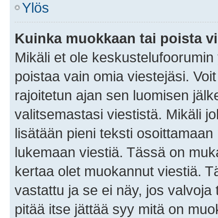
Ylös
Kuinka muokkaan tai poista vi
Mikäli et ole keskustelufoorumin y
poistaa vain omia viestejäsi. Voi
rajoitetun ajan sen luomisen jäl
valitsemastasi viestistä. Mikäli jo
lisätään pieni teksti osoittama
lukemaan viestiä. Tässä on mu
kertaa olet muokannut viestiä. Tä
vastattu ja se ei näy, jos valvoja
pitää itse jättää syy mitä on muo