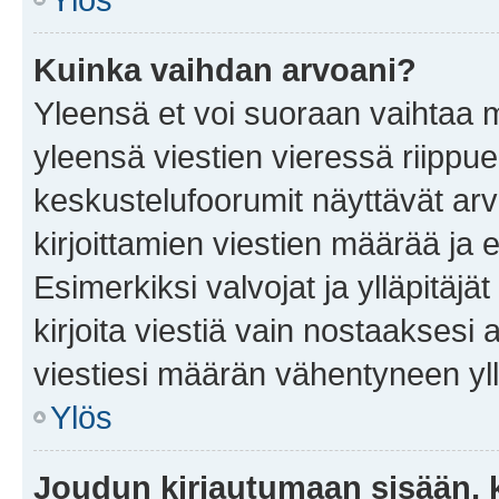
Kuinka vaihdan arvoani?
Yleensä et voi suoraan vaihtaa 
yleensä viestien vieressä riippu
keskustelufoorumit näyttävät ar
kirjoittamien viestien määrää ja er
Esimerkiksi valvojat ja ylläpitäjä
kirjoita viestiä vain nostaakses
viestiesi määrän vähentyneen yl
Ylös
Joudun kirjautumaan sisään, k