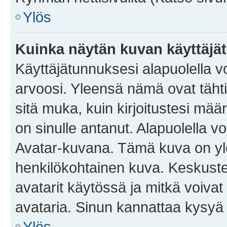
Ylös
Kuinka näytän kuvan käyttäjä
Käyttäjätunnuksesi alapuolella vo
arvoosi. Yleensä nämä ovat tähtiä 
sitä muka, kuin kirjoitustesi mää
on sinulle antanut. Alapuolella v
Avatar-kuvana. Tämä kuva on yle
henkilökohtainen kuva. Keskuste
avatarit käytössä ja mitkä voivat 
avataria. Sinun kannattaa kysyä yl
Ylös