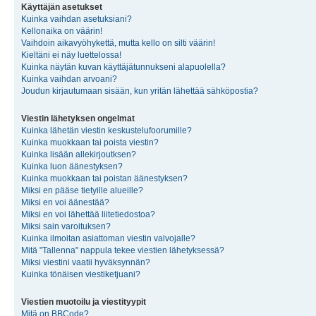
Käyttäjän asetukset
Kuinka vaihdan asetuksiani?
Kellonaika on väärin!
Vaihdoin aikavyöhykettä, mutta kello on silti väärin!
Kieltäni ei näy luettelossa!
Kuinka näytän kuvan käyttäjätunnukseni alapuolella?
Kuinka vaihdan arvoani?
Joudun kirjautumaan sisään, kun yritän lähettää sähköpostia?
Viestin lähetyksen ongelmat
Kuinka lähetän viestin keskustelufoorumille?
Kuinka muokkaan tai poista viestin?
Kuinka lisään allekirjoutksen?
Kuinka luon äänestyksen?
Kuinka muokkaan tai poistan äänestyksen?
Miksi en pääse tietyille alueille?
Miksi en voi äänestää?
Miksi en voi lähettää liitetiedostoa?
Miksi sain varoituksen?
Kuinka ilmoitan asiattoman viestin valvojalle?
Mitä "Tallenna" nappula tekee viestien lähetyksessä?
Miksi viestini vaatii hyväksynnän?
Kuinka tönäisen viestiketjuani?
Viestien muotoilu ja viestityypit
Mitä on BBCode?