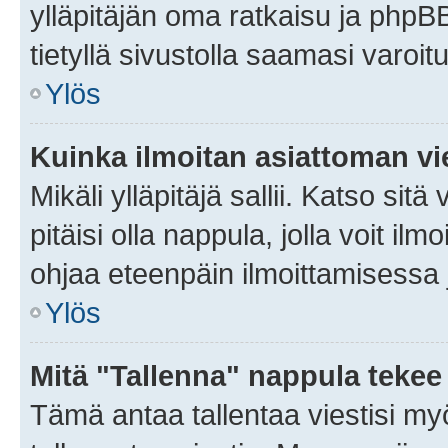
ylläpitäjän oma ratkaisu ja phpB
tietyllä sivustolla saamasi varoi
Ylös
Kuinka ilmoitan asiattoman vie
Mikäli ylläpitäjä sallii. Katso sitä
pitäisi olla nappula, jolla voit i
ohjaa eteenpäin ilmoittamisessa j
Ylös
Mitä "Tallenna" nappula tekee
Tämä antaa tallentaa viestisi m