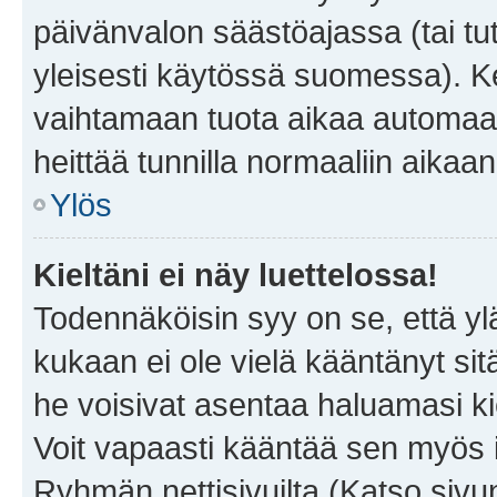
päivänvalon säästöajassa (tai tu
yleisesti käytössä suomessa). Ke
vaihtamaan tuota aikaa automaatti
heittää tunnilla normaaliin aikaan
Ylös
Kieltäni ei näy luettelossa!
Todennäköisin syy on se, että yläp
kukaan ei ole vielä kääntänyt sitä 
he voisivat asentaa haluamasi ki
Voit vapaasti kääntää sen myös i
Ryhmän nettisivuilta (Katso sivun