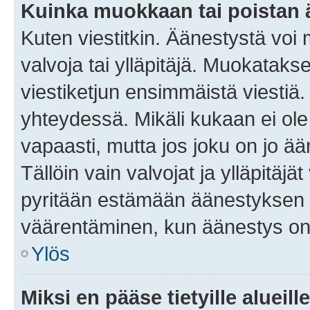
Kuinka muokkaan tai poistan
Kuten viestitkin. Äänestystä voi
valvoja tai ylläpitäjä. Muokatak
viestiketjun ensimmäistä viestiä
yhteydessä. Mikäli kukaan ei ol
vapaasti, mutta jos joku on jo ä
Tällöin vain valvojat ja ylläpitäjä
pyritään estämään äänestyksen 
väärentäminen, kun äänestys on
Ylös
Miksi en pääse tietyille alueill