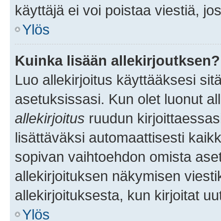
käyttäjä ei voi poistaa viestiä, jo
Ylös
Kuinka lisään allekirjoutksen?
Luo allekirjoitus käyttääksesi si
asetuksissasi. Kun olet luonut all
allekirjoitus
ruudun kirjoittaessasi
lisättäväksi automaattisesti kaikki
sopivan vaihtoehdon omista asetu
allekirjoituksen näkymisen viesti
allekirjoituksesta, kun kirjoitat uu
Ylös