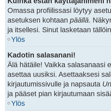
Kuinka estän käyttäjänimeni n
Omassa profiilissasi löytyy aset
asetuksen kohtaan
päällä
. Näkym
ja itsellesi. Sinut lasketaan tällö
Ylös
Kadotin salasanani!
Älä hätäile! Vaikka salasanaasi 
asettaa uusiksi. Asettaaksesi s
kirjautumissivulle ja napsauta
Un
ja pääset pian kirjautumaan sisä
Ylös