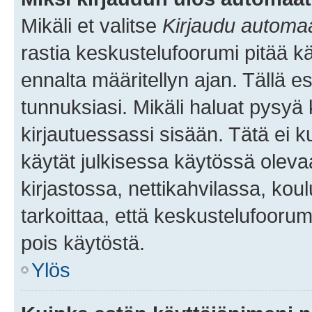
Mikäli et valitse
Kirjaudu automaat
rastia keskustelufoorumi pitää k
ennalta määritellyn ajan. Tällä e
tunnuksiasi. Mikäli haluat pysyä 
kirjautuessassi sisään. Tätä ei k
käytät julkisessa käytössä oleva
kirjastossa, nettikahvilassa, koul
tarkoittaa, että keskustelufoorum
pois käytöstä.
Ylös