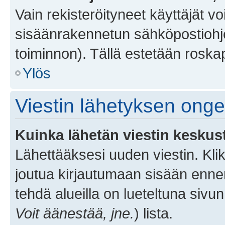
Vain rekisteröityneet käyttäjät v
sisäänrakennetun sähköpostiohjel
toiminnon). Tällä estetään roskap
Ylös
Viestin lähetyksen ong
Kuinka lähetän viestin keskus
Lähettääksesi uuden viestin. Kl
joutua kirjautumaan sisään ennen 
tehdä alueilla on lueteltuna sivun
Voit äänestää, jne.
) lista.