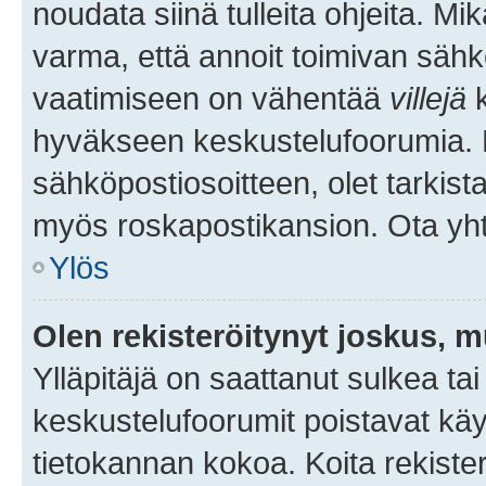
noudata siinä tulleita ohjeita. Mi
varma, että annoit toimivan sähk
vaatimiseen on vähentää
villejä
k
hyväkseen keskustelufoorumia. Mi
sähköpostiosoitteen, olet tarkista
myös roskapostikansion. Ota yhte
Ylös
Olen rekisteröitynyt joskus, 
Ylläpitäjä on saattanut sulkea ta
keskustelufoorumit poistavat k
tietokannan kokoa. Koita rekister