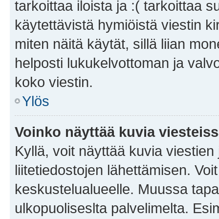
tarkoittaa iloista ja :( tarkoittaa 
käytettävistä hymiöistä viestin k
miten näitä käytät, sillä liian m
helposti lukukelvottoman ja valvo
koko viestin.
Ylös
Voinko näyttää kuvia viesteis
Kyllä, voit näyttää kuvia viestien 
liitetiedostojen lähettämisen. Vo
keskustelualueelle. Muussa tapa
ulkopuoliseslta palvelimelta. Es