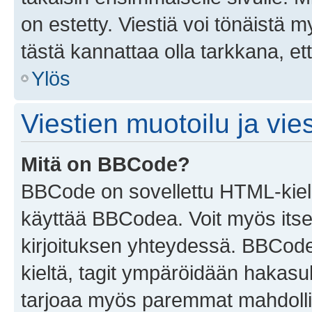
on estetty. Viestiä voi tönäistä m
tästä kannattaa olla tarkkana, e
Ylös
Viestien muotoilu ja vies
Mitä on BBCode?
BBCode on sovellettu HTML-kieles
käyttää BBCodea. Voit myös itse
kirjoituksen yhteydessä. BBCode 
kieltä, tagit ympäröidään hakasului
tarjoaa myös paremmat mahdollis