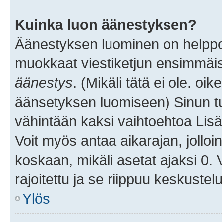
Kuinka luon äänestyksen?
Äänestyksen luominen on helppoa.
muokkaat viestiketjun ensimmäis
äänestys
. (Mikäli tätä ei ole. oik
äänsetyksen luomiseen) Sinun tu
vähintään kaksi vaihtoehtoa Lisää
Voit myös antaa aikarajan, jolloi
koskaan, mikäli asetat ajaksi 0.
rajoitettu ja se riippuu keskustel
Ylös