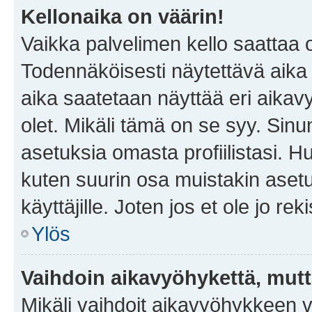
Kellonaika on väärin!
Vaikka palvelimen kello saattaa 
Todennäköisesti näytettävä aika
aika saatetaan näyttää eri aika
olet. Mikäli tämä on se syy. Si
asetuksia omasta profiilistasi. 
kuten suurin osa muistakin asetuks
käyttäjille. Joten jos et ole jo rek
Ylös
Vaihdoin aikavyöhykettä, mutta 
Mikäli vaihdoit aikavyöhykkeen 