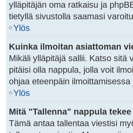
ylläpitäjän oma ratkaisu ja phpB
tietyllä sivustolla saamasi varoi
Ylös
Kuinka ilmoitan asiattoman vie
Mikäli ylläpitäjä sallii. Katso sitä
pitäisi olla nappula, jolla voit i
ohjaa eteenpäin ilmoittamisessa j
Ylös
Mitä "Tallenna" nappula tekee
Tämä antaa tallentaa viestisi m