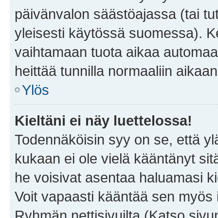
päivänvalon säästöajassa (tai tu
yleisesti käytössä suomessa). Ke
vaihtamaan tuota aikaa automaatti
heittää tunnilla normaaliin aikaan
Ylös
Kieltäni ei näy luettelossa!
Todennäköisin syy on se, että yläp
kukaan ei ole vielä kääntänyt sitä 
he voisivat asentaa haluamasi ki
Voit vapaasti kääntää sen myös i
Ryhmän nettisivuilta (Katso sivun