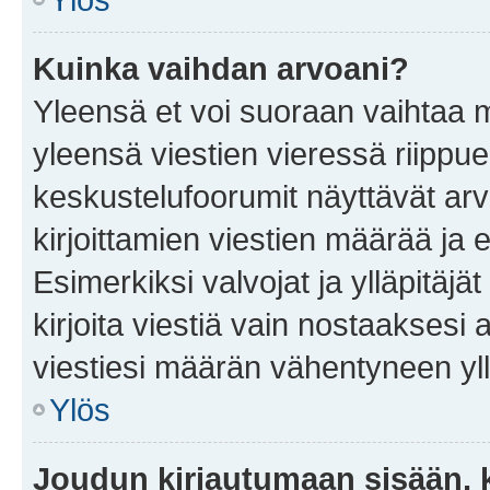
Kuinka vaihdan arvoani?
Yleensä et voi suoraan vaihtaa 
yleensä viestien vieressä riippu
keskustelufoorumit näyttävät ar
kirjoittamien viestien määrää ja er
Esimerkiksi valvojat ja ylläpitäjä
kirjoita viestiä vain nostaakses
viestiesi määrän vähentyneen yl
Ylös
Joudun kirjautumaan sisään, k