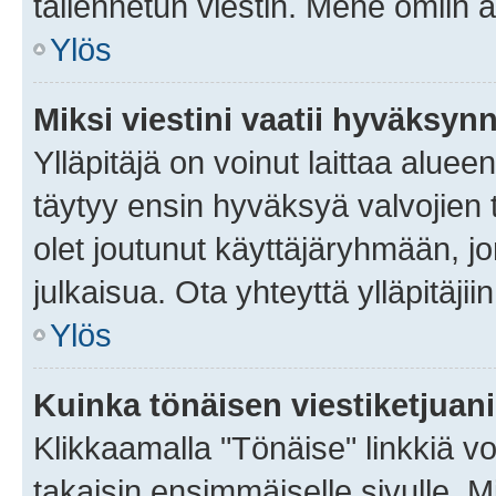
tallennetun viestin. Mene omiin a
Ylös
Miksi viestini vaatii hyväksyn
Ylläpitäjä on voinut laittaa alueen
täytyy ensin hyväksyä valvojien 
olet joutunut käyttäjäryhmään, jo
julkaisua. Ota yhteyttä ylläpitäjii
Ylös
Kuinka tönäisen viestiketjuan
Klikkaamalla "Tönäise" linkkiä voi
takaisin ensimmäiselle sivulle. M