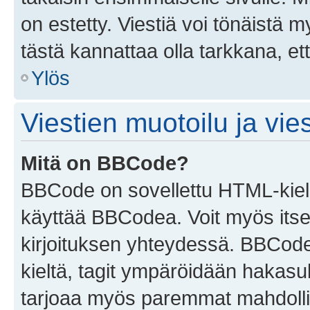
on estetty. Viestiä voi tönäistä m
tästä kannattaa olla tarkkana, e
Ylös
Viestien muotoilu ja vies
Mitä on BBCode?
BBCode on sovellettu HTML-kieles
käyttää BBCodea. Voit myös itse
kirjoituksen yhteydessä. BBCode 
kieltä, tagit ympäröidään hakasului
tarjoaa myös paremmat mahdollis