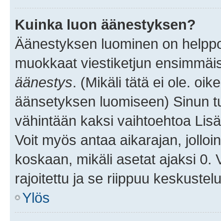
Kuinka luon äänestyksen?
Äänestyksen luominen on helppoa.
muokkaat viestiketjun ensimmäis
äänestys
. (Mikäli tätä ei ole. oik
äänsetyksen luomiseen) Sinun tu
vähintään kaksi vaihtoehtoa Lisää
Voit myös antaa aikarajan, jolloi
koskaan, mikäli asetat ajaksi 0.
rajoitettu ja se riippuu keskustel
Ylös