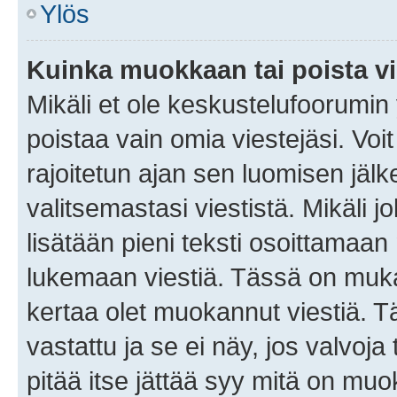
Ylös
Kuinka muokkaan tai poista vi
Mikäli et ole keskustelufoorumin y
poistaa vain omia viestejäsi. Voi
rajoitetun ajan sen luomisen jäl
valitsemastasi viestistä. Mikäli jo
lisätään pieni teksti osoittama
lukemaan viestiä. Tässä on mu
kertaa olet muokannut viestiä. Tä
vastattu ja se ei näy, jos valvoja
pitää itse jättää syy mitä on muo