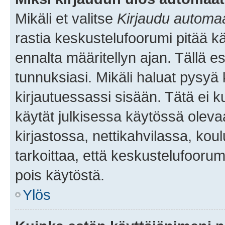
Mikäli et valitse
Kirjaudu automaat
rastia keskustelufoorumi pitää k
ennalta määritellyn ajan. Tällä e
tunnuksiasi. Mikäli haluat pysyä 
kirjautuessassi sisään. Tätä ei k
käytät julkisessa käytössä oleva
kirjastossa, nettikahvilassa, koul
tarkoittaa, että keskustelufoorum
pois käytöstä.
Ylös