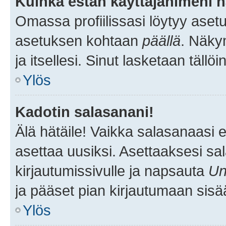
Kuinka estän käyttäjänimeni n
Omassa profiilissasi löytyy aset
asetuksen kohtaan
päällä
. Näkym
ja itsellesi. Sinut lasketaan tällö
Ylös
Kadotin salasanani!
Älä hätäile! Vaikka salasanaasi 
asettaa uusiksi. Asettaaksesi s
kirjautumissivulle ja napsauta
Un
ja pääset pian kirjautumaan sisä
Ylös