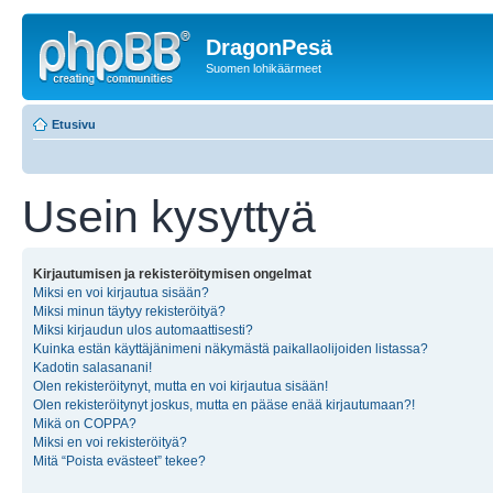
DragonPesä
Suomen lohikäärmeet
Etusivu
Usein kysyttyä
Kirjautumisen ja rekisteröitymisen ongelmat
Miksi en voi kirjautua sisään?
Miksi minun täytyy rekisteröityä?
Miksi kirjaudun ulos automaattisesti?
Kuinka estän käyttäjänimeni näkymästä paikallaolijoiden listassa?
Kadotin salasanani!
Olen rekisteröitynyt, mutta en voi kirjautua sisään!
Olen rekisteröitynyt joskus, mutta en pääse enää kirjautumaan?!
Mikä on COPPA?
Miksi en voi rekisteröityä?
Mitä “Poista evästeet” tekee?