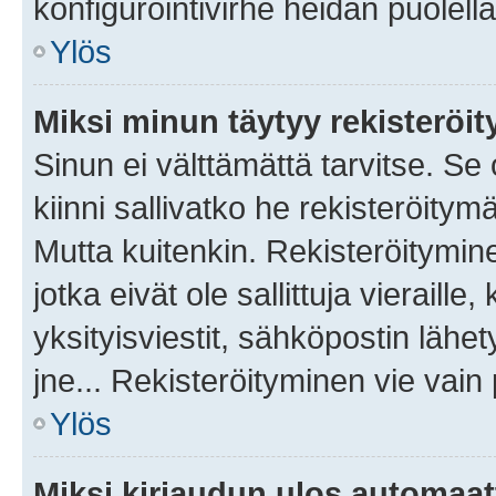
konfigurointivirhe heidän puolella
Ylös
Miksi minun täytyy rekisteröit
Sinun ei välttämättä tarvitse. Se
kiinni sallivatko he rekisteröitym
Mutta kuitenkin. Rekisteröitymine
jotka eivät ole sallittuja vierail
yksityisviestit, sähköpostin lähet
jne... Rekisteröityminen vie vain
Ylös
Miksi kirjaudun ulos automaat