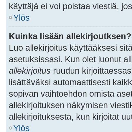
käyttäjä ei voi poistaa viestiä, jo
Ylös
Kuinka lisään allekirjoutksen?
Luo allekirjoitus käyttääksesi si
asetuksissasi. Kun olet luonut all
allekirjoitus
ruudun kirjoittaessasi
lisättäväksi automaattisesti kaikki
sopivan vaihtoehdon omista asetu
allekirjoituksen näkymisen viesti
allekirjoituksesta, kun kirjoitat uu
Ylös