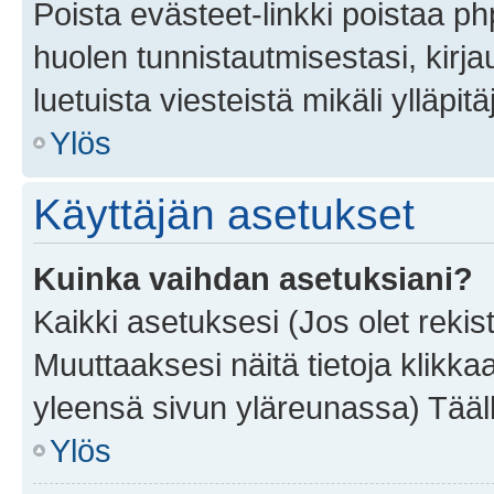
Poista evästeet-linkki poistaa p
huolen tunnistautmisestasi, kirja
luetuista viesteistä mikäli ylläpitä
Ylös
Käyttäjän asetukset
Kuinka vaihdan asetuksiani?
Kaikki asetuksesi (Jos olet rekist
Muuttaaksesi näitä tietoja klikka
yleensä sivun yläreunassa) Tääll
Ylös