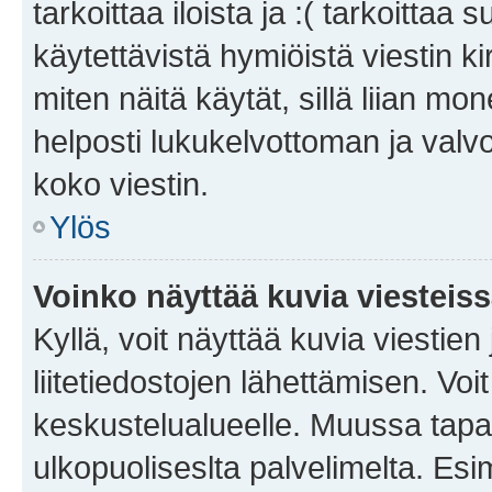
tarkoittaa iloista ja :( tarkoittaa 
käytettävistä hymiöistä viestin k
miten näitä käytät, sillä liian m
helposti lukukelvottoman ja valvo
koko viestin.
Ylös
Voinko näyttää kuvia viesteis
Kyllä, voit näyttää kuvia viestien 
liitetiedostojen lähettämisen. Vo
keskustelualueelle. Muussa tapa
ulkopuoliseslta palvelimelta. Es