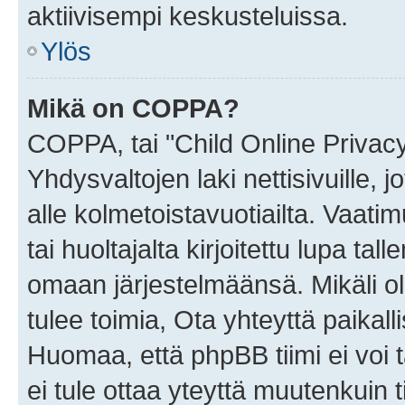
aktiivisempi keskusteluissa.
Ylös
Mikä on COPPA?
COPPA, tai "Child Online Privac
Yhdysvaltojen laki nettisivuille, 
alle kolmetoistavuotiailta. Vaa
tai huoltajalta kirjoitettu lupa ta
omaan järjestelmäänsä. Mikäli 
tulee toimia, Ota yhteyttä paika
Huomaa, että phpBB tiimi ei voi t
ei tule ottaa yteyttä muutenkuin t