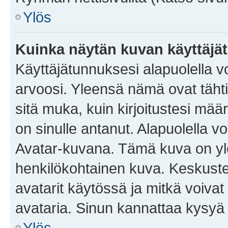
Ylös
Kuinka näytän kuvan käyttäjä
Käyttäjätunnuksesi alapuolella vo
arvoosi. Yleensä nämä ovat tähtiä 
sitä muka, kuin kirjoitustesi mää
on sinulle antanut. Alapuolella v
Avatar-kuvana. Tämä kuva on yle
henkilökohtainen kuva. Keskuste
avatarit käytössä ja mitkä voivat 
avataria. Sinun kannattaa kysyä yl
Ylös