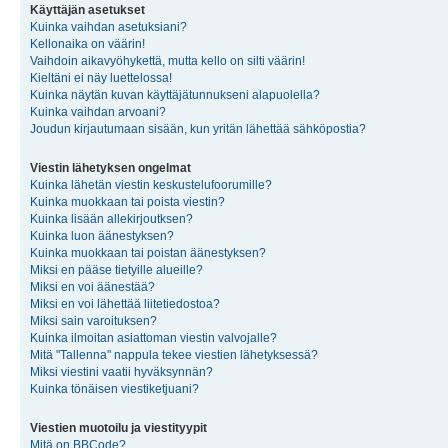
Käyttäjän asetukset
Kuinka vaihdan asetuksiani?
Kellonaika on väärin!
Vaihdoin aikavyöhykettä, mutta kello on silti väärin!
Kieltäni ei näy luettelossa!
Kuinka näytän kuvan käyttäjätunnukseni alapuolella?
Kuinka vaihdan arvoani?
Joudun kirjautumaan sisään, kun yritän lähettää sähköpostia?
Viestin lähetyksen ongelmat
Kuinka lähetän viestin keskustelufoorumille?
Kuinka muokkaan tai poista viestin?
Kuinka lisään allekirjoutksen?
Kuinka luon äänestyksen?
Kuinka muokkaan tai poistan äänestyksen?
Miksi en pääse tietyille alueille?
Miksi en voi äänestää?
Miksi en voi lähettää liitetiedostoa?
Miksi sain varoituksen?
Kuinka ilmoitan asiattoman viestin valvojalle?
Mitä "Tallenna" nappula tekee viestien lähetyksessä?
Miksi viestini vaatii hyväksynnän?
Kuinka tönäisen viestiketjuani?
Viestien muotoilu ja viestityypit
Mitä on BBCode?