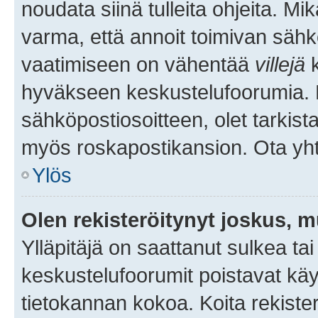
noudata siinä tulleita ohjeita. Mi
varma, että annoit toimivan sähk
vaatimiseen on vähentää
villejä
k
hyväkseen keskustelufoorumia. Mi
sähköpostiosoitteen, olet tarkista
myös roskapostikansion. Ota yhte
Ylös
Olen rekisteröitynyt joskus, 
Ylläpitäjä on saattanut sulkea ta
keskustelufoorumit poistavat k
tietokannan kokoa. Koita rekister