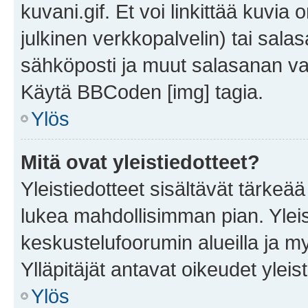
kuvani.gif. Et voi linkittää kuvia 
julkinen verkkopalvelin) tai sala
sähköposti ja muut salasanan vaa
Käytä BBCoden [img] tagia.
Ylös
Mitä ovat yleistiedotteet?
Yleistiedotteet sisältävät tärkeä
lukea mahdollisimman pian. Yleis
keskustelufoorumin alueilla ja m
Ylläpitäjät antavat oikeudet yleis
Ylös