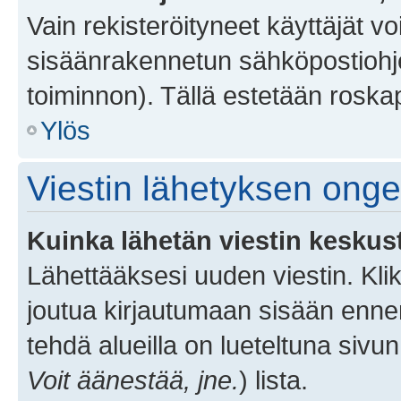
Vain rekisteröityneet käyttäjät v
sisäänrakennetun sähköpostiohjel
toiminnon). Tällä estetään roskap
Ylös
Viestin lähetyksen ong
Kuinka lähetän viestin keskus
Lähettääksesi uuden viestin. Kl
joutua kirjautumaan sisään ennen 
tehdä alueilla on lueteltuna sivun
Voit äänestää, jne.
) lista.