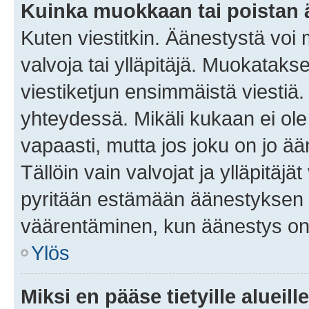
Kuinka muokkaan tai poistan
Kuten viestitkin. Äänestystä voi
valvoja tai ylläpitäjä. Muokatak
viestiketjun ensimmäistä viestiä
yhteydessä. Mikäli kukaan ei ol
vapaasti, mutta jos joku on jo ä
Tällöin vain valvojat ja ylläpitäjä
pyritään estämään äänestyksen 
väärentäminen, kun äänestys on
Ylös
Miksi en pääse tietyille alueill