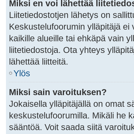
Miksi en voi lähettää liitetied
Liitetiedostotjen lähetys on sallit
Keskustelufoorumin ylläpitäjä ei v
kaikille alueille tai ehkäpä vain 
liitetiedostoja. Ota yhteys ylläpit
lähettää liitteitä.
Ylös
Miksi sain varoituksen?
Jokaisella ylläpitäjällä on omat 
keskustelufoorumilla. Mikäli he ka
sääntöä. Voit saada siitä varoi