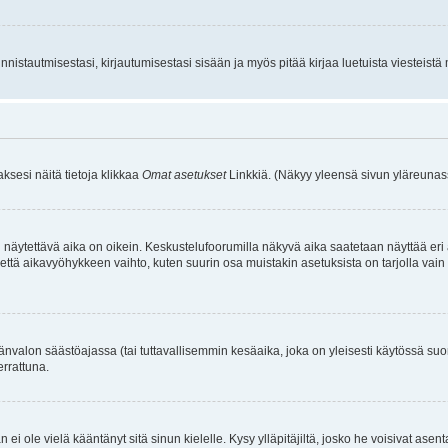
istautmisestasi, kirjautumisestasi sisään ja myös pitää kirjaa luetuista viesteistä mi
aksesi näitä tietoja klikkaa
Omat asetukset
Linkkiä. (Näkyy yleensä sivun yläreunass
 näytettävä aika on oikein. Keskustelufoorumilla näkyvä aika saatetaan näyttää eri
aikavyöhykkeen vaihto, kuten suurin osa muistakin asetuksista on tarjolla vain rekist
änvalon säästöajassa (tai tuttavallisemmin kesäaika, joka on yleisesti käytössä su
errattuna.
an ei ole vielä kääntänyt sitä sinun kielelle. Kysy ylläpitäjiltä, josko he voisivat a