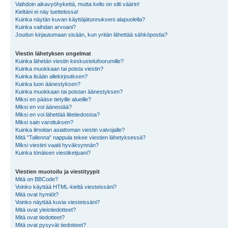
Vaihdoin aikavyöhykettä, mutta kello on silti väärin!
Kieltäni ei näy luettelossa!
Kuinka näytän kuvan käyttäjätunnukseni alapuolella?
Kuinka vaihdan arvoani?
Joudun kirjautumaan sisään, kun yritän lähettää sähköpostia?
Viestin lähetyksen ongelmat
Kuinka lähetän viestin keskustelufoorumille?
Kuinka muokkaan tai poista viestin?
Kuinka lisään allekirjoutksen?
Kuinka luon äänestyksen?
Kuinka muokkaan tai poistan äänestyksen?
Miksi en pääse tietyille alueille?
Miksi en voi äänestää?
Miksi en voi lähettää liitetiedostoa?
Miksi sain varoituksen?
Kuinka ilmoitan asiattoman viestin valvojalle?
Mitä "Tallenna" nappula tekee viestien lähetyksessä?
Miksi viestini vaatii hyväksynnän?
Kuinka tönäisen viestiketjuani?
Viestien muotoilu ja viestityypit
Mitä on BBCode?
Voinko käyttää HTML-kieltä viesteissäni?
Mitä ovat hymiöt?
Voinko näyttää kuvia viesteissäni?
Mitä ovat yleistiedotteet?
Mitä ovat tiedotteet?
Mitä ovat pysyvät tiedotteet?