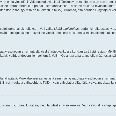
a vain omia viestejäsi. Voit muokata viestiäsi (Joskus vain rajoitetun ajan sen luom
okkauksen tapahtuneen, kun palaat lukemaan viestiä. Tässä on mukana myös lukumäärä
pitää itse jättää syy mitä on muokattu ja miksi). Huomaa, että normaali käyttäjä ei voi 
olet luonut allekirjoituksen. Voit valita
Lisää allekirjoitus
ruudun kirjoittaessasi viest
tää allekirjoituksen näkymisen viestikohtaisesti poistamalla rastin allekirjoituksesta,
aat viestiketjun ensimmäistä viestiä) näet valikossa kohdan
Lisää äänestys
. (Mikäl
aikki vaihtoehdot omille riveillensä. Voit myös antaa aikarajan, jolloin äänestys pä
 tai ylläpitäjä. Muokataksesi äänestystä sinun täytyy muokata viestiketjun ensimmäi
. Et voi muokata vaihtoehtoja. Tällöin vain valvojat ja ylläpitäjät voivat muokata 
 voisit nähdä, lukea, kirjoittaa, jne... tarvitset erityisoikeuksia. Vain valvojat ja ylläpi