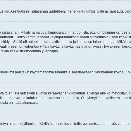
uusiksi. Asettaaksesi salasanan uudelleen, mene kirjautumissivulle ja napsauta
Uno
n ja salasanan. Mikäli nämä ovat kunnossa on mahdollista, että jompikumpi kahdesta
auttanut. Oletko varma, etteivät käyttäjätunnuksesi vaadi aktivointia? Useat keskustel
röidyit. Siellä oli ohjeet mukana aktivoinnista ja kuinka se tulee suorittaa. Mikäli s
n vaatimiseen on vähentää
villejä
käyttäjiä käyttämästä anonyymisti hyväkseen keskus
teyttä keskustelufoorumin ylläpitäjiin.
elufoorumit poistavat käyttämättömiä tunnuksia säästääkseen tietokannan kokoa. Koita
tojen laki nettisivuille, jotka keräävät henkilökohtaisia tietoja alle kolmetoistavuo
li olet epävarma kuinka tämän kanssa tulee toimia, Ota yhteyttä paikalliseen lakim
 joista on lisää alempana.
nyt tietyn nimen käyttämisen käyttäjätunnuksissa. Nettisivun omistaja on myös voinut