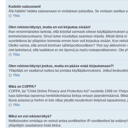
Kadotin salasanani!
Älä hätäile! Vaikka salasanaasi ei voidakaan palauttaa. Se voidaan asettaa 
Ylös
Olen rekisteröitynyt, mutta en voi kirjautua sisään!
Ihan ensimmäiseksi tarkista, että kirjoitat varmasti oikean käyttäjätunnukse
kolmetoistavuotiaana
. Sinun tulee noudattaa saamiasi ohjeita. Mikäli tämä ei 
suoritettuna tai ylläpidon toimesta ennen kuin voit kirjautua sisään. Kun rekiste
Oletko varma, että annoit toimivan sähköpostiosoitteen? Yksi syy aktivoinni
olet tarkistanut, että laatikkosi ei ole täynnä ja myös roskapostikansion. Ota yh
Ylös
Olen rekisteröitynyt joskus, mutta en pääse enää kirjautumaan?!
Ylläpitäjä on saattanut sulkea tai poistaa käyttäjätunnuksesi. Jotkut keskust
Ylös
Mikä on COPPA?
COPPA, tai "Child Online Privacy and Protection Act" vuodelta 1998 on Yhdysval
lupa tallentaa lapsensa henkilökohtaisia tietoja omaan järjestelmäänsä. Mikä
tässä asiassa ja heihin ei tule ottaa yteyttä muutenkuin tietyissä tapauksissa,
Ylös
Miksi en voi rekisteröityä?
Nettisivuston omistaja on voinut antaa porttikiellon IP-osoitteellesi tai estä
ylläpitäjiin saadaksesi lisää tietoa.