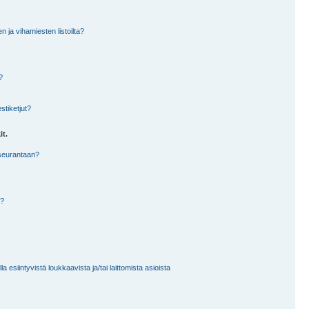
en ja vihamiesten listoilta?
?
stiketjut?
it.
 seurantaan?
a?
 esiintyvistä loukkaavista ja/tai laittomista asioista