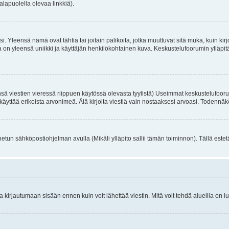
alapuolella olevaa linkkiä).
. Yleensä nämä ovat tähtiä tai joitain palikoita, jotka muuttuvat sitä muka, kuin kir
n yleensä uniikki ja käyttäjän henkilökohtainen kuva. Keskustelufoorumin ylläpitäjä
sä viestien vieressä riippuen käytössä olevasta tyylistä) Useimmat keskustelufooru
oivat käyttää erikoista arvonimeä. Älä kirjoita viestiä vain nostaaksesi arvoasi. Tod
netun sähköpostiohjelman avulla (Mikäli ylläpito sallii tämän toiminnon). Tällä estet
irjautumaan sisään ennen kuin voit lähettää viestin. Mitä voit tehdä alueilla on lu