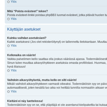
Ylös
Mitä “Poista evästeet” tekee?
Poista evästeet-linkki poistaa phpBB3 luomat evästeet, jotka pitävät huolen tunn
Ylös
Käyttäjän asetukset
Kuinka vaihdan asetuksiani?
Kaikki asetuksesi (Jos olet rekisteröitynyt) on tallennettu tietokantaan. Muutta
Ylös
Kellonaika on väärin!
Vaikka palvelimen kello saattaa olla joskus väärässä ajassa. Todennäköisesti
Sinun tulee muuttaa aikavyöhykkeen asetuksia omasta profiilistasi. Huomaa, että 
hyvä tilaisuus!
Ylös
Vaihdoin aikavyöhykettä, mutta kello on silti väärin!
Mikäli vaihdoit aikavyöhykkeen varmasti oikeaksi. Todennäköisin syy on päiv
automaattisesti, joten kesällä tuo aika voi heittää tunnilla normaaliin aikaan v
Ylös
Kieltäni ei näy luettelossa!
Todennäköisin syy on se, että yläpitäjä ei ole asentanut kielipakettia tai kuka