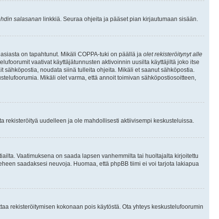
hdin salasanan
linkkiä. Seuraa ohjeita ja pääset pian kirjautumaan sisään.
 asiasta on tapahtunut. Mikäli COPPA-tuki on päällä ja
olet rekisteröitynyt alle
ufoorumit vaativat käyttäjätunnusten aktivoinnin uusilta käyttäjiltä joko itse
ait sähköpostia, noudata siinä tulleita ohjeita. Mikäli et saanut sähköpostia.
telufoorumia. Mikäli olet varma, että annoit toimivan sähköpostiosoitteen,
 rekisteröityä uudelleen ja ole mahdollisesti aktiivisempi keskusteluissa.
tiailta. Vaatimuksena on saada lapsen vanhemmilta tai huoltajalta kirjoitettu
ieheen saadaksesi neuvoja. Huomaa, että phpBB tiimi ei voi tarjota lakiapua
 ottaa rekisteröitymisen kokonaan pois käytöstä. Ota yhteys keskustelufoorumin