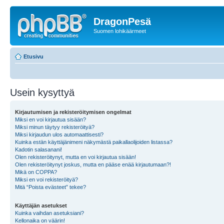
DragonPesä
Suomen lohikäärmeet
Etusivu
Usein kysyttyä
Kirjautumisen ja rekisteröitymisen ongelmat
Miksi en voi kirjautua sisään?
Miksi minun täytyy rekisteröityä?
Miksi kirjaudun ulos automaattisesti?
Kuinka estän käyttäjänimeni näkymästä paikallaolijoiden listassa?
Kadotin salasanani!
Olen rekisteröitynyt, mutta en voi kirjautua sisään!
Olen rekisteröitynyt joskus, mutta en pääse enää kirjautumaan?!
Mikä on COPPA?
Miksi en voi rekisteröityä?
Mitä “Poista evästeet” tekee?
Käyttäjän asetukset
Kuinka vaihdan asetuksiani?
Kellonaika on väärin!