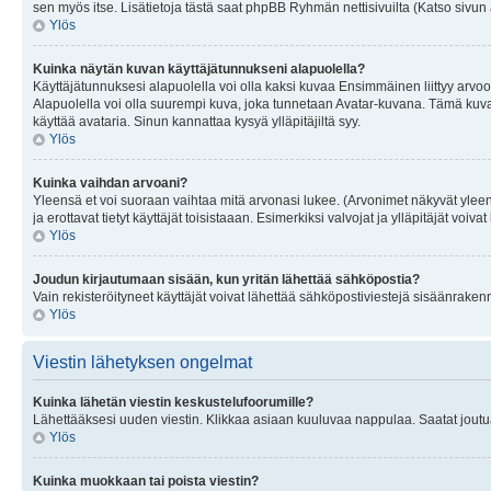
sen myös itse. Lisätietoja tästä saat phpBB Ryhmän nettisivuilta (Katso sivun 
Ylös
Kuinka näytän kuvan käyttäjätunnukseni alapuolella?
Käyttäjätunnuksesi alapuolella voi olla kaksi kuvaa Ensimmäinen liittyy arvoosi
Alapuolella voi olla suurempi kuva, joka tunnetaan Avatar-kuvana. Tämä kuva o
käyttää avataria. Sinun kannattaa kysyä ylläpitäjiltä syy.
Ylös
Kuinka vaihdan arvoani?
Yleensä et voi suoraan vaihtaa mitä arvonasi lukee. (Arvonimet näkyvät yleen
ja erottavat tietyt käyttäjät toisistaaan. Esimerkiksi valvojat ja ylläpitäjät v
Ylös
Joudun kirjautumaan sisään, kun yritän lähettää sähköpostia?
Vain rekisteröityneet käyttäjät voivat lähettää sähköpostiviestejä sisäänraken
Ylös
Viestin lähetyksen ongelmat
Kuinka lähetän viestin keskustelufoorumille?
Lähettääksesi uuden viestin. Klikkaa asiaan kuuluvaa nappulaa. Saatat joutua k
Ylös
Kuinka muokkaan tai poista viestin?