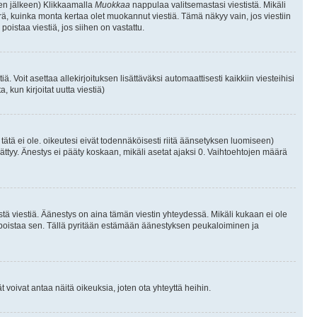
isen jälkeen) Klikkaamalla
Muokkaa
nappulaa valitsemastasi viestistä. Mikäli
, kuinka monta kertaa olet muokannut viestiä. Tämä näkyy vain, jos viestiin
poistaa viestiä, jos siihen on vastattu.
iä. Voit asettaa allekirjoituksen lisättäväksi automaattisesti kaikkiin viesteihisi
 kun kirjoitat uutta viestiä)
i tätä ei ole. oikeutesi eivät todennäköisesti riitä äänsetyksen luomiseen)
ättyy. Änestys ei pääty koskaan, mikäli asetat ajaksi 0. Vaihtoehtojen määrä
stä viestiä. Äänestys on aina tämän viestin yhteydessä. Mikäli kukaan ei ole
tai poistaa sen. Tällä pyritään estämään äänestyksen peukaloiminen ja
täjät voivat antaa näitä oikeuksia, joten ota yhteyttä heihin.