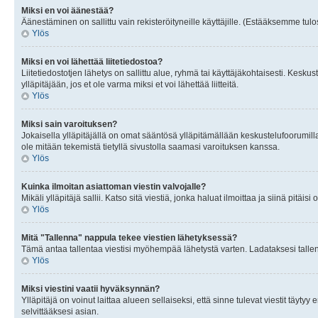
Miksi en voi äänestää?
Äänestäminen on sallittu vain rekisteröityneille käyttäjille. (Estääksemme tulos
Ylös
Miksi en voi lähettää liitetiedostoa?
Liitetiedostotjen lähetys on sallittu alue, ryhmä tai käyttäjäkohtaisesti. Keskus
ylläpitäjään, jos et ole varma miksi et voi lähettää liitteitä.
Ylös
Miksi sain varoituksen?
Jokaisella ylläpitäjällä on omat sääntösä ylläpitämällään keskustelufoorumilla
ole mitään tekemistä tietyllä sivustolla saamasi varoituksen kanssa.
Ylös
Kuinka ilmoitan asiattoman viestin valvojalle?
Mikäli ylläpitäjä sallii. Katso sitä viestiä, jonka haluat ilmoittaa ja siinä pitä
Ylös
Mitä "Tallenna" nappula tekee viestien lähetyksessä?
Tämä antaa tallentaa viestisi myöhempää lähetystä varten. Ladataksesi tallenn
Ylös
Miksi viestini vaatii hyväksynnän?
Ylläpitäjä on voinut laittaa alueen sellaiseksi, että sinne tulevat viestit täyty
selvittääksesi asian.