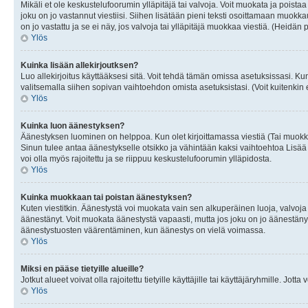
Mikäli et ole keskustelufoorumin ylläpitäjä tai valvoja. Voit muokata ja poista
joku on jo vastannut viestiisi. Siihen lisätään pieni teksti osoittamaan mu
on jo vastattu ja se ei näy, jos valvoja tai ylläpitäjä muokkaa viestiä. (Heidän 
Ylös
Kuinka lisään allekirjoutksen?
Luo allekirjoitus käyttääksesi sitä. Voit tehdä tämän omissa asetuksissasi. Kun 
valitsemalla siihen sopivan vaihtoehdon omista asetuksistasi. (Voit kuitenkin es
Ylös
Kuinka luon äänestyksen?
Äänestyksen luominen on helppoa. Kun olet kirjoittamassa viestiä (Tai muokk
Sinun tulee antaa äänestykselle otsikko ja vähintään kaksi vaihtoehtoa Lisää k
voi olla myös rajoitettu ja se riippuu keskustelufoorumin ylläpidosta.
Ylös
Kuinka muokkaan tai poistan äänestyksen?
Kuten viestitkin. Äänestystä voi muokata vain sen alkuperäinen luoja, valvoja
äänestänyt. Voit muokata äänestystä vapaasti, mutta jos joku on jo äänestänyt
äänestystuosten väärentäminen, kun äänestys on vielä voimassa.
Ylös
Miksi en pääse tietyille alueille?
Jotkut alueet voivat olla rajoitettu tietyille käyttäjille tai käyttäjäryhmille. Jotta
Ylös