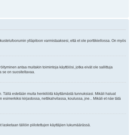
skustelufoorumin ylläpitoon varmistaaksesi, että et ole porttikiellossa. On myös
öityminen antaa muitakin toimintoja käyttöösi, jotka eivät ole sallittuja
ja se on suositeltavaa.
. Tällä estetään muita henkilöitä käyttämästä tunnuksiasi. Mikäli haluat
 esimerkiksi kirjastossa, nettikahvilassa, koulussa, jne... Mikäli et näe tätä
inut lasketaan tällöin piilotettujen käyttäjien lukumäärässä.