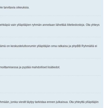
le tarvitavia oikeuksia.
tai ehkäpä vain ylläpitäjien ryhmän annetaan lähettää liitetiedostoja. Ota yhteys
en. Tämä on keskustelufoorumin ylläpitäjän oma ratkaisu ja phpBB Ryhmällä ei
ilmoittamisessa ja pyytää mahdolliset lisätiedot.
hmään, jonka viestit täytyy tarkistaa ennen julkaisua. Ota yhteyttä ylläpitäjiin