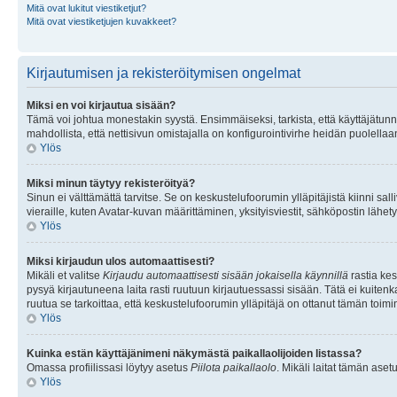
Mitä ovat lukitut viestiketjut?
Mitä ovat viestiketjujen kuvakkeet?
Kirjautumisen ja rekisteröitymisen ongelmat
Miksi en voi kirjautua sisään?
Tämä voi johtua monestakin syystä. Ensimmäiseksi, tarkista, että käyttäjätunnuk
mahdollista, että nettisivun omistajalla on konfigurointivirhe heidän puolellaan
Ylös
Miksi minun täytyy rekisteröityä?
Sinun ei välttämättä tarvitse. Se on keskustelufoorumin ylläpitäjistä kiinni sall
vieraille, kuten Avatar-kuvan määrittäminen, yksityisviestit, sähköpostin lähety
Ylös
Miksi kirjaudun ulos automaattisesti?
Mikäli et valitse
Kirjaudu automaattisesti sisään jokaisella käynnillä
rastia kes
pysyä kirjautuneena laita rasti ruutuun kirjautuessassi sisään. Tätä ei kuitenka
ruutua se tarkoittaa, että keskustelufoorumin ylläpitäjä on ottanut tämän toim
Ylös
Kuinka estän käyttäjänimeni näkymästä paikallaolijoiden listassa?
Omassa profiilissasi löytyy asetus
Piilota paikallaolo
. Mikäli laitat tämän as
Ylös