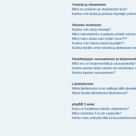
Ystävät ja vihamiehet
Mikä on ystävien ja vihamiesten lista?
Kuinka voin lisätä ja poistaa käyttäjiä ystävi
Viestien etsiminen
Kuinka voin etsiä viestejä?
Miksi hakutoiminto ei palauta yhtään tulosta
Miksi haku antaa vain tyhjän sivun?!?
Kuinka voin hakea toisia käyttäjiä??
Kuinka löydän omat viestini ja aloittamani vie
Viestiketjujen seuraaminen ja kirjanmerk
Mikä ero on kirjanmerkillä ja seuraamisella?
Kuinka asetan tietyn alueen tai viestiketjun
Kuinka lopetan seuraamisen?
Liitetiedostot
Mitkä liitetiedostot ovat sallittuja tällä alueell
Mistä löydän lähettämäni liitetiedostot?
phpBB 3 asiat
Kuka on kirjoittanut tämän ohjelmiston?
Miksi toimintoa X ei ole saatavilla?
Kehen otan yhteyttä tällä keskustelufoorumilla