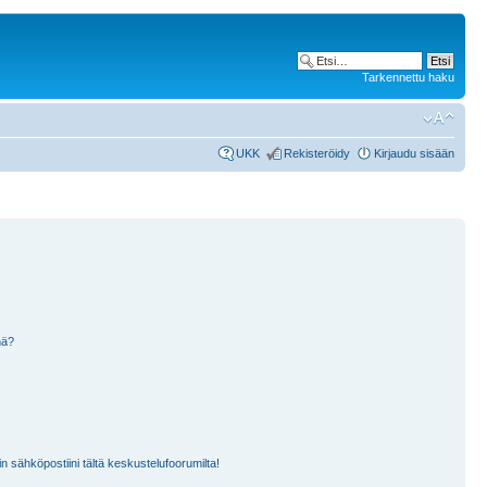
Tarkennettu haku
UKK
Rekisteröidy
Kirjaudu sisään
nä?
n sähköpostiini tältä keskustelufoorumilta!