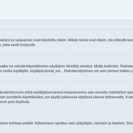
sesi ja salasanasi ovat kirjoitettu oikein. Mikäli nämä ovat oikein, ota yhteyttä ke
, joka vaatii korjausta.
ivatko he rekisteröitymättömien käyttäjien lähettää viestejä. Mutta kuitenkin. Rekister
s muille käyttäjille, käyttäjäryhmät, jne... Rekisteröityminen vie vain pienen hetken 
kustelufoorumi pitää käyttäjätunnuksesi kirjautuneena vain ennalta määritellyn ajan
an suositella käytettäväksi, jos käytät julkisessa käytössä olevaa tietokonetta. Kuten
innon pois käytöstä.
etuksen kohtaan
päällä
. Näkymisesi rajoittuu vain ylläpitäjiin, valvojiin ja itsellesi. S