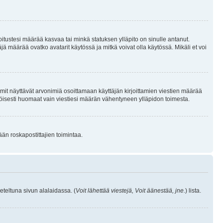
joitustesi määrää kasvaa tai minkä statuksen ylläpito on sinulle antanut.
 määrää ovatko avatarit käytössä ja mitkä voivat olla käytössä. Mikäli et voi
mit näyttävät arvonimiä osoittamaan käyttäjän kirjoittamien viestien määrää
ennäköisesti huomaat vain viestiesi määrän vähentyneen ylläpidon toimesta.
ään roskapostittajien toimintaa.
eteltuna sivun alalaidassa. (
Voit lähettää viestejä, Voit äänestää, jne.
) lista.