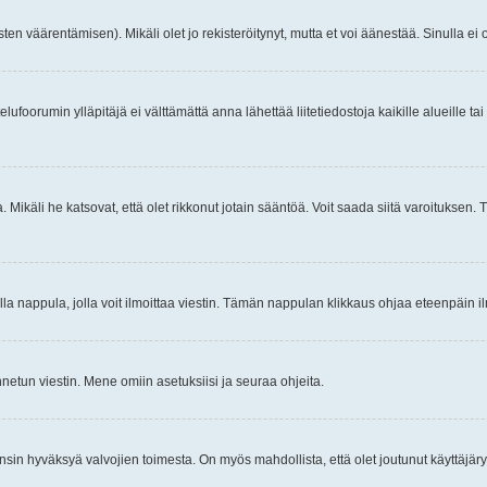
ten väärentämisen). Mikäli olet jo rekisteröitynyt, mutta et voi äänestää. Sinulla ei o
telufoorumin ylläpitäjä ei välttämättä anna lähettää liitetiedostoja kaikille alueille 
. Mikäli he katsovat, että olet rikkonut jotain sääntöä. Voit saada siitä varoituks
isi olla nappula, jolla voit ilmoittaa viestin. Tämän nappulan klikkaus ohjaa eteenpäin 
etun viestin. Mene omiin asetuksiisi ja seuraa ohjeita.
y ensin hyväksyä valvojien toimesta. On myös mahdollista, että olet joutunut käyttäjäry