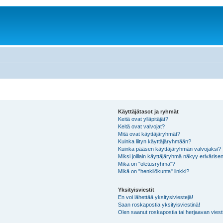
Käyttäjätasot ja ryhmät
Keitä ovat ylläpitäjät?
Keitä ovat valvojat?
Mitä ovat käyttäjäryhmät?
Kuinka liityn käyttäjäryhmään?
Kuinka pääsen käyttäjäryhmän valvojaksi?
Miksi joillain käyttäjäryhmä näkyy erivärise
Mikä on "oletusryhmä"?
Mikä on "henkilökunta" linkki?
Yksityisviestit
En voi lähettää yksitysiviestejä!
Saan roskapostia yksityisviestinä!
Olen saanut roskapostia tai herjaavan viesti