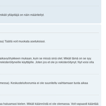
käli ylläpitäjä on näin määritellyt.
a) Täällä voit muokata asetuksiasi.
 aikavyöhykkeen mukaan, kuin se missä sinä olet. Mikäli tämä on se syy.
eröityneille käyttäjille. Joten jos et ole jo rekisteröitynyt. Nyt voisi olla
omessa). Keskustelufoorumia ei ole suuniteltu vaihtamaan tuota aikaa
sentaa haluamasi kielen. Mikäli käännöstä ei ole olemassa. Voit vapaasti kääntää