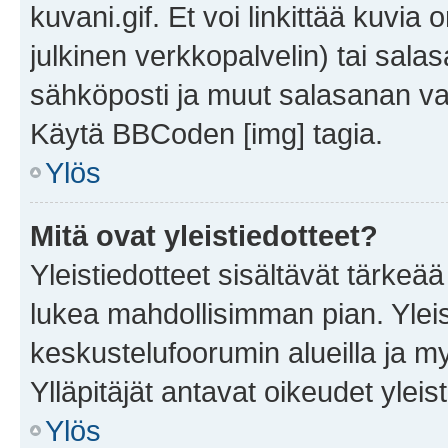
kuvani.gif. Et voi linkittää kuvia 
julkinen verkkopalvelin) tai sala
sähköposti ja muut salasanan vaa
Käytä BBCoden [img] tagia.
Ylös
Mitä ovat yleistiedotteet?
Yleistiedotteet sisältävät tärkeä
lukea mahdollisimman pian. Yleis
keskustelufoorumin alueilla ja m
Ylläpitäjät antavat oikeudet yleis
Ylös