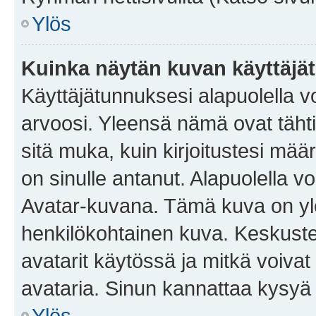
Ylös
Kuinka näytän kuvan käyttäjä
Käyttäjätunnuksesi alapuolella vo
arvoosi. Yleensä nämä ovat tähtiä 
sitä muka, kuin kirjoitustesi mää
on sinulle antanut. Alapuolella v
Avatar-kuvana. Tämä kuva on yle
henkilökohtainen kuva. Keskuste
avatarit käytössä ja mitkä voivat 
avataria. Sinun kannattaa kysyä yl
Ylös