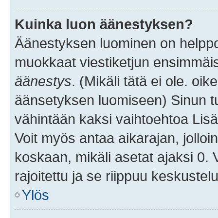
Kuinka luon äänestyksen?
Äänestyksen luominen on helppoa.
muokkaat viestiketjun ensimmäis
äänestys
. (Mikäli tätä ei ole. oik
äänsetyksen luomiseen) Sinun tu
vähintään kaksi vaihtoehtoa Lisää
Voit myös antaa aikarajan, jolloi
koskaan, mikäli asetat ajaksi 0.
rajoitettu ja se riippuu keskustel
Ylös