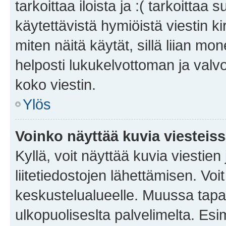
tarkoittaa iloista ja :( tarkoittaa 
käytettävistä hymiöistä viestin k
miten näitä käytät, sillä liian m
helposti lukukelvottoman ja valvo
koko viestin.
Ylös
Voinko näyttää kuvia viesteis
Kyllä, voit näyttää kuvia viestien 
liitetiedostojen lähettämisen. Vo
keskustelualueelle. Muussa tapa
ulkopuoliseslta palvelimelta. Es