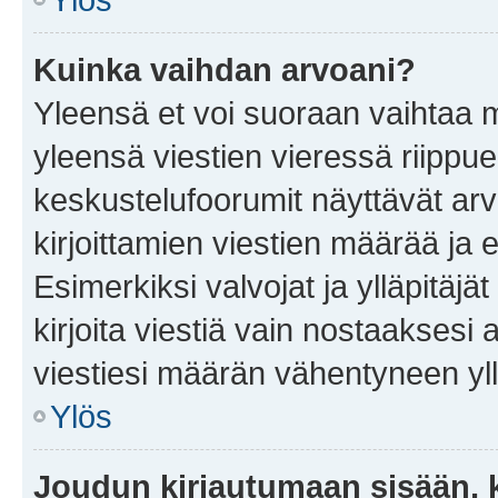
Kuinka vaihdan arvoani?
Yleensä et voi suoraan vaihtaa 
yleensä viestien vieressä riippu
keskustelufoorumit näyttävät ar
kirjoittamien viestien määrää ja er
Esimerkiksi valvojat ja ylläpitäjä
kirjoita viestiä vain nostaakses
viestiesi määrän vähentyneen yl
Ylös
Joudun kirjautumaan sisään, k