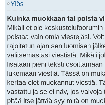
Ylös
Kuinka muokkaan tai poista vi
Mikäli et ole keskustelufoorumin y
poistaa vain omia viestejäsi. Voi
rajoitetun ajan sen luomisen jäl
valitsemastasi viestistä. Mikäli jo
lisätään pieni teksti osoittama
lukemaan viestiä. Tässä on mu
kertaa olet muokannut viestiä. Tä
vastattu ja se ei näy, jos valvoja
pitää itse jättää syy mitä on muo