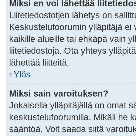
Miksi en voi lähettää liitetied
Liitetiedostotjen lähetys on sallit
Keskustelufoorumin ylläpitäjä ei v
kaikille alueille tai ehkäpä vain 
liitetiedostoja. Ota yhteys ylläpit
lähettää liitteitä.
Ylös
Miksi sain varoituksen?
Jokaisella ylläpitäjällä on omat 
keskustelufoorumilla. Mikäli he ka
sääntöä. Voit saada siitä varoi