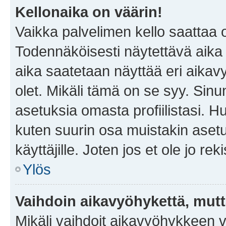
Kellonaika on väärin!
Vaikka palvelimen kello saattaa 
Todennäköisesti näytettävä aika
aika saatetaan näyttää eri aika
olet. Mikäli tämä on se syy. Si
asetuksia omasta profiilistasi. 
kuten suurin osa muistakin asetuks
käyttäjille. Joten jos et ole jo rek
Ylös
Vaihdoin aikavyöhykettä, mutta 
Mikäli vaihdoit aikavyöhykkeen 