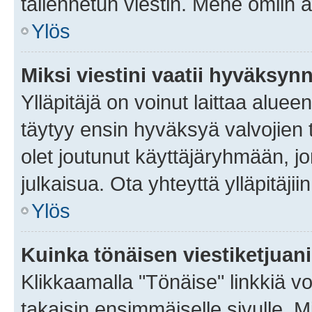
tallennetun viestin. Mene omiin a
Ylös
Miksi viestini vaatii hyväksyn
Ylläpitäjä on voinut laittaa alueen
täytyy ensin hyväksyä valvojien 
olet joutunut käyttäjäryhmään, jo
julkaisua. Ota yhteyttä ylläpitäjii
Ylös
Kuinka tönäisen viestiketjuan
Klikkaamalla "Tönäise" linkkiä voi
takaisin ensimmäiselle sivulle. M