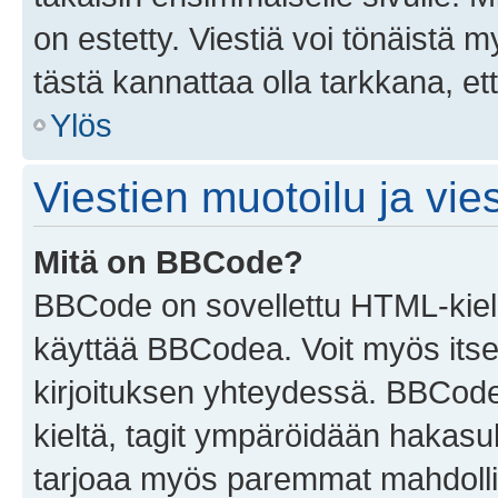
on estetty. Viestiä voi tönäistä m
tästä kannattaa olla tarkkana, e
Ylös
Viestien muotoilu ja vies
Mitä on BBCode?
BBCode on sovellettu HTML-kieles
käyttää BBCodea. Voit myös itse
kirjoituksen yhteydessä. BBCode 
kieltä, tagit ympäröidään hakasului
tarjoaa myös paremmat mahdollis