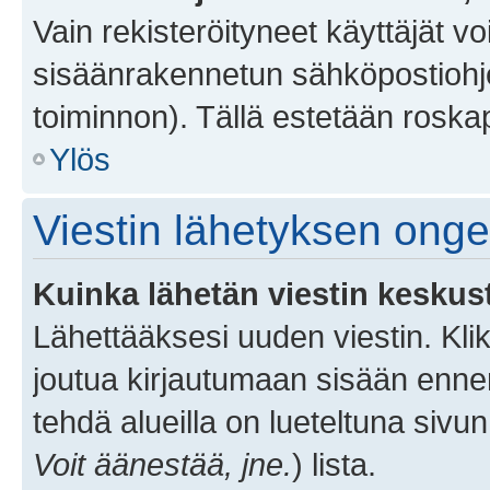
Vain rekisteröityneet käyttäjät v
sisäänrakennetun sähköpostiohjel
toiminnon). Tällä estetään roskap
Ylös
Viestin lähetyksen ong
Kuinka lähetän viestin keskus
Lähettääksesi uuden viestin. Kl
joutua kirjautumaan sisään ennen 
tehdä alueilla on lueteltuna sivun
Voit äänestää, jne.
) lista.