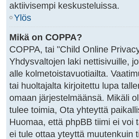
aktiivisempi keskusteluissa.
Ylös
Mikä on COPPA?
COPPA, tai "Child Online Privac
Yhdysvaltojen laki nettisivuille, 
alle kolmetoistavuotiailta. Vaa
tai huoltajalta kirjoitettu lupa ta
omaan järjestelmäänsä. Mikäli 
tulee toimia, Ota yhteyttä paika
Huomaa, että phpBB tiimi ei voi t
ei tule ottaa yteyttä muutenkuin t