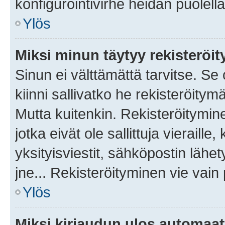
konfigurointivirhe heidän puolella
Ylös
Miksi minun täytyy rekisteröit
Sinun ei välttämättä tarvitse. Se
kiinni sallivatko he rekisteröitym
Mutta kuitenkin. Rekisteröitymine
jotka eivät ole sallittuja vierail
yksityisviestit, sähköpostin lähet
jne... Rekisteröityminen vie vain
Ylös
Miksi kirjaudun ulos automaat