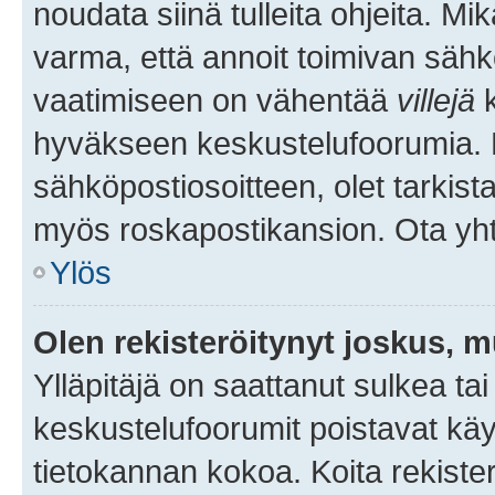
noudata siinä tulleita ohjeita. Mi
varma, että annoit toimivan sähk
vaatimiseen on vähentää
villejä
k
hyväkseen keskustelufoorumia. Mi
sähköpostiosoitteen, olet tarkista
myös roskapostikansion. Ota yhte
Ylös
Olen rekisteröitynyt joskus, 
Ylläpitäjä on saattanut sulkea ta
keskustelufoorumit poistavat k
tietokannan kokoa. Koita rekister