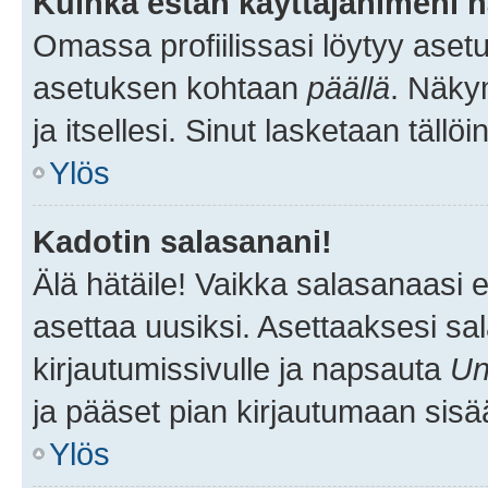
Kuinka estän käyttäjänimeni n
Omassa profiilissasi löytyy aset
asetuksen kohtaan
päällä
. Näkym
ja itsellesi. Sinut lasketaan tällö
Ylös
Kadotin salasanani!
Älä hätäile! Vaikka salasanaasi 
asettaa uusiksi. Asettaaksesi s
kirjautumissivulle ja napsauta
Un
ja pääset pian kirjautumaan sisä
Ylös