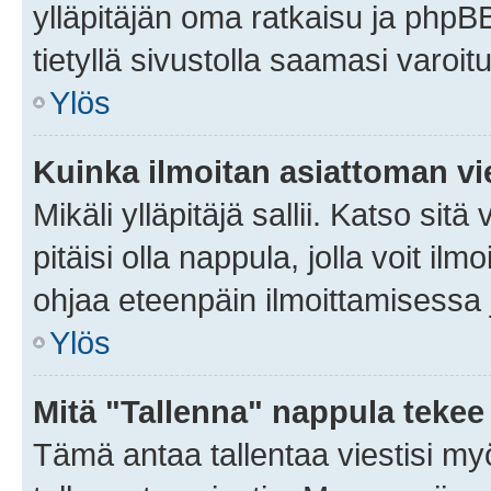
ylläpitäjän oma ratkaisu ja phpB
tietyllä sivustolla saamasi varoi
Ylös
Kuinka ilmoitan asiattoman vie
Mikäli ylläpitäjä sallii. Katso sitä
pitäisi olla nappula, jolla voit i
ohjaa eteenpäin ilmoittamisessa j
Ylös
Mitä "Tallenna" nappula tekee
Tämä antaa tallentaa viestisi m