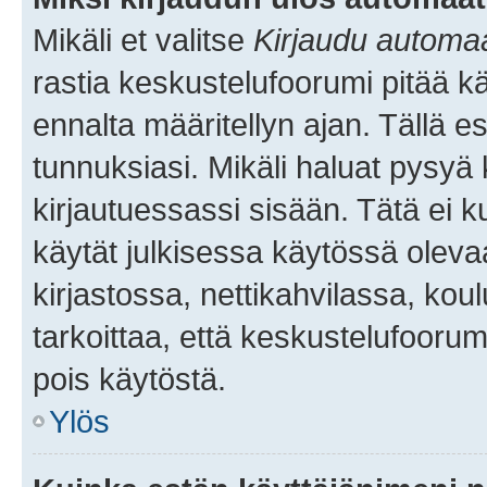
Mikäli et valitse
Kirjaudu automaat
rastia keskustelufoorumi pitää k
ennalta määritellyn ajan. Tällä e
tunnuksiasi. Mikäli haluat pysyä 
kirjautuessassi sisään. Tätä ei k
käytät julkisessa käytössä oleva
kirjastossa, nettikahvilassa, koul
tarkoittaa, että keskustelufoorum
pois käytöstä.
Ylös