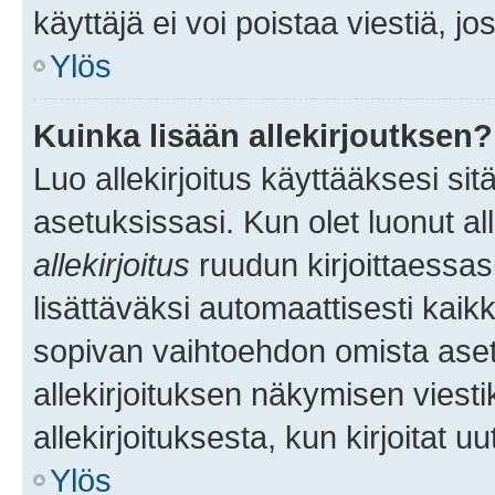
käyttäjä ei voi poistaa viestiä, jo
Ylös
Kuinka lisään allekirjoutksen?
Luo allekirjoitus käyttääksesi si
asetuksissasi. Kun olet luonut all
allekirjoitus
ruudun kirjoittaessasi
lisättäväksi automaattisesti kaikki
sopivan vaihtoehdon omista asetu
allekirjoituksen näkymisen viesti
allekirjoituksesta, kun kirjoitat uu
Ylös