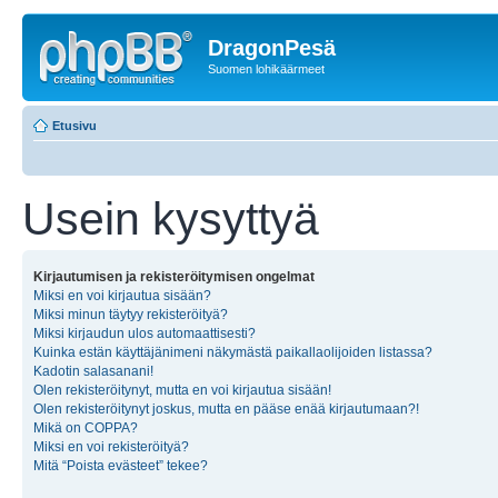
DragonPesä
Suomen lohikäärmeet
Etusivu
Usein kysyttyä
Kirjautumisen ja rekisteröitymisen ongelmat
Miksi en voi kirjautua sisään?
Miksi minun täytyy rekisteröityä?
Miksi kirjaudun ulos automaattisesti?
Kuinka estän käyttäjänimeni näkymästä paikallaolijoiden listassa?
Kadotin salasanani!
Olen rekisteröitynyt, mutta en voi kirjautua sisään!
Olen rekisteröitynyt joskus, mutta en pääse enää kirjautumaan?!
Mikä on COPPA?
Miksi en voi rekisteröityä?
Mitä “Poista evästeet” tekee?