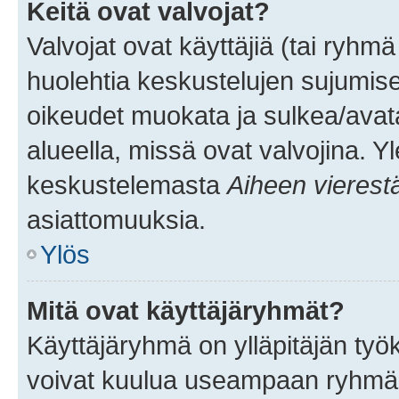
Keitä ovat valvojat?
Valvojat ovat käyttäjiä (tai ryhmä
huolehtia keskustelujen sujumise
oikeudet muokata ja sulkea/avata, 
alueella, missä ovat valvojina. Y
keskustelemasta
Aiheen vierest
asiattomuuksia.
Ylös
Mitä ovat käyttäjäryhmät?
Käyttäjäryhmä on ylläpitäjän työka
voivat kuulua useampaan ryhmään