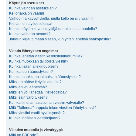
Käyttäjän asetukset
Kuinka vaihdan asetuksiani?
Kellonaika on väärin!
Vaihdoin aikavyöhykettä, mutta kello on silti väärin!
Kieltäni ei näy luettelossa!
Kuinka näytän kuvan käyttäjätunnukseni alapuolella?
Kuinka vaihdan arvoani?
Joudun kirjautumaan sisään, kun yritän lähettää sähköpostia?
Viestin lähetyksen ongelmat
Kuinka lähetän viestin keskustelufoorumille?
Kuinka muokkaan tai poista viestin?
Kuinka lisään allekirjoutksen?
Kuinka luon äänestyksen?
Kuinka muokkaan tai poistan äänestyksen?
Miksi en pääse tietyille alueille?
Miksi en voi äänestää?
Miksi en voi lähettää liitetiedostoa?
Miksi sain varoituksen?
Kuinka ilmoitan asiattoman viestin valvojalle?
Mitä "Tallenna" nappula tekee viestien lähetyksessä?
Miksi viestini vaatii hyväksynnän?
Kuinka tönäisen viestiketjuani?
Viestien muotoilu ja viestityypit
Mitä on BBCode?