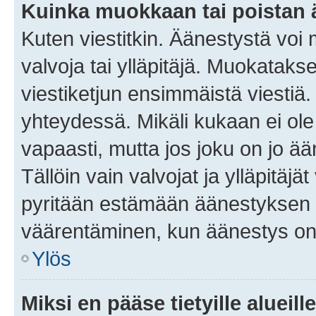
Kuinka muokkaan tai poistan
Kuten viestitkin. Äänestystä voi
valvoja tai ylläpitäjä. Muokatak
viestiketjun ensimmäistä viestiä
yhteydessä. Mikäli kukaan ei ol
vapaasti, mutta jos joku on jo ä
Tällöin vain valvojat ja ylläpitäjä
pyritään estämään äänestyksen 
väärentäminen, kun äänestys on
Ylös
Miksi en pääse tietyille alueill