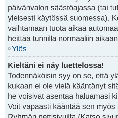
päivänvalon säästöajassa (tai tu
yleisesti käytössä suomessa). Ke
vaihtamaan tuota aikaa automaatti
heittää tunnilla normaaliin aikaan
Ylös
Kieltäni ei näy luettelossa!
Todennäköisin syy on se, että yläp
kukaan ei ole vielä kääntänyt sitä 
he voisivat asentaa haluamasi ki
Voit vapaasti kääntää sen myös i
Ryhmän nettisivuilta (Katso sivun