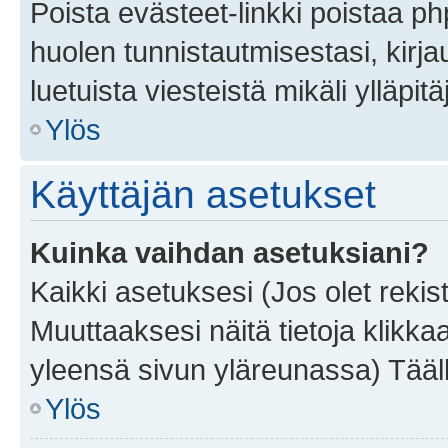
Poista evästeet-linkki poistaa p
huolen tunnistautmisestasi, kirja
luetuista viesteistä mikäli ylläpitä
Ylös
Käyttäjän asetukset
Kuinka vaihdan asetuksiani?
Kaikki asetuksesi (Jos olet rekist
Muuttaaksesi näitä tietoja klikka
yleensä sivun yläreunassa) Tääll
Ylös