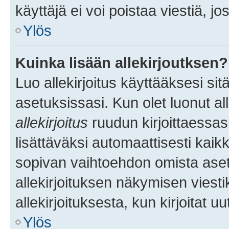
käyttäjä ei voi poistaa viestiä, jo
Ylös
Kuinka lisään allekirjoutksen?
Luo allekirjoitus käyttääksesi si
asetuksissasi. Kun olet luonut all
allekirjoitus
ruudun kirjoittaessasi
lisättäväksi automaattisesti kaikki
sopivan vaihtoehdon omista asetu
allekirjoituksen näkymisen viesti
allekirjoituksesta, kun kirjoitat uu
Ylös