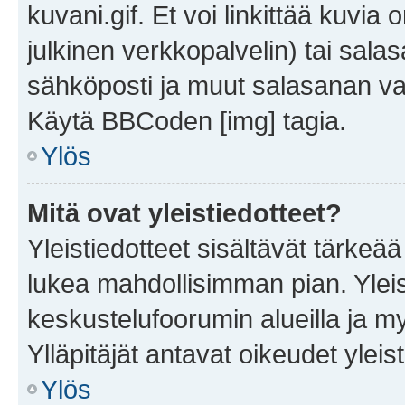
kuvani.gif. Et voi linkittää kuvia 
julkinen verkkopalvelin) tai sala
sähköposti ja muut salasanan vaa
Käytä BBCoden [img] tagia.
Ylös
Mitä ovat yleistiedotteet?
Yleistiedotteet sisältävät tärkeä
lukea mahdollisimman pian. Yleis
keskustelufoorumin alueilla ja m
Ylläpitäjät antavat oikeudet yleis
Ylös