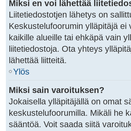
Miksi en voi lähettää liitetied
Liitetiedostotjen lähetys on sallit
Keskustelufoorumin ylläpitäjä ei v
kaikille alueille tai ehkäpä vain 
liitetiedostoja. Ota yhteys ylläpit
lähettää liitteitä.
Ylös
Miksi sain varoituksen?
Jokaisella ylläpitäjällä on omat 
keskustelufoorumilla. Mikäli he ka
sääntöä. Voit saada siitä varoi