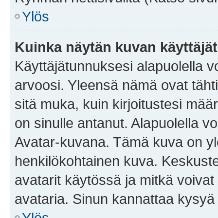
Ylös
Kuinka näytän kuvan käyttäjä
Käyttäjätunnuksesi alapuolella vo
arvoosi. Yleensä nämä ovat tähtiä 
sitä muka, kuin kirjoitustesi mää
on sinulle antanut. Alapuolella v
Avatar-kuvana. Tämä kuva on yle
henkilökohtainen kuva. Keskuste
avatarit käytössä ja mitkä voivat 
avataria. Sinun kannattaa kysyä yl
Ylös