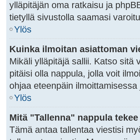
ylläpitäjän oma ratkaisu ja phpB
tietyllä sivustolla saamasi varoi
Ylös
Kuinka ilmoitan asiattoman vie
Mikäli ylläpitäjä sallii. Katso sitä
pitäisi olla nappula, jolla voit i
ohjaa eteenpäin ilmoittamisessa j
Ylös
Mitä "Tallenna" nappula tekee
Tämä antaa tallentaa viestisi m