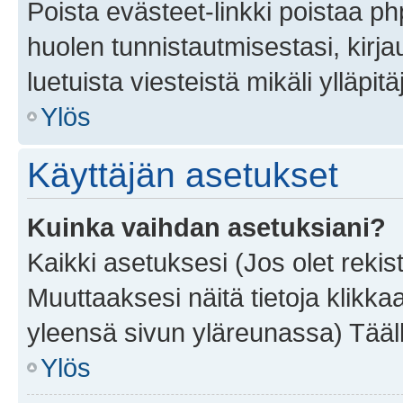
Poista evästeet-linkki poistaa p
huolen tunnistautmisestasi, kirja
luetuista viesteistä mikäli ylläpitä
Ylös
Käyttäjän asetukset
Kuinka vaihdan asetuksiani?
Kaikki asetuksesi (Jos olet rekist
Muuttaaksesi näitä tietoja klikka
yleensä sivun yläreunassa) Tääll
Ylös