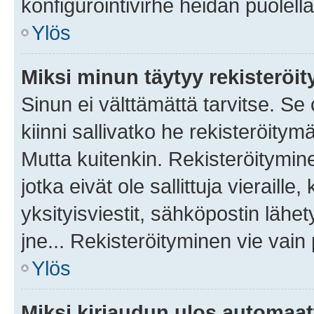
konfigurointivirhe heidän puolella
Ylös
Miksi minun täytyy rekisteröit
Sinun ei välttämättä tarvitse. Se
kiinni sallivatko he rekisteröitym
Mutta kuitenkin. Rekisteröitymine
jotka eivät ole sallittuja vierail
yksityisviestit, sähköpostin lähet
jne... Rekisteröityminen vie vain
Ylös
Miksi kirjaudun ulos automaat