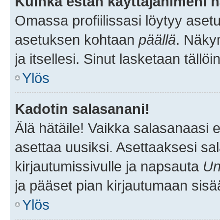
Kuinka estän käyttäjänimeni n
Omassa profiilissasi löytyy aset
asetuksen kohtaan
päällä
. Näkym
ja itsellesi. Sinut lasketaan tällö
Ylös
Kadotin salasanani!
Älä hätäile! Vaikka salasanaasi 
asettaa uusiksi. Asettaaksesi s
kirjautumissivulle ja napsauta
Un
ja pääset pian kirjautumaan sisä
Ylös