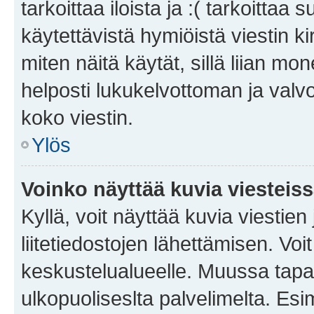
tarkoittaa iloista ja :( tarkoittaa 
käytettävistä hymiöistä viestin k
miten näitä käytät, sillä liian m
helposti lukukelvottoman ja valvo
koko viestin.
Ylös
Voinko näyttää kuvia viesteis
Kyllä, voit näyttää kuvia viestien 
liitetiedostojen lähettämisen. Vo
keskustelualueelle. Muussa tapa
ulkopuoliseslta palvelimelta. Es