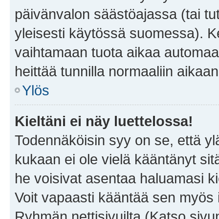
päivänvalon säästöajassa (tai tu
yleisesti käytössä suomessa). Ke
vaihtamaan tuota aikaa automaatti
heittää tunnilla normaaliin aikaan
Ylös
Kieltäni ei näy luettelossa!
Todennäköisin syy on se, että yläp
kukaan ei ole vielä kääntänyt sitä 
he voisivat asentaa haluamasi ki
Voit vapaasti kääntää sen myös i
Ryhmän nettisivuilta (Katso sivun