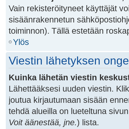
Vain rekisteröityneet käyttäjät v
sisäänrakennetun sähköpostiohjel
toiminnon). Tällä estetään roskap
Ylös
Viestin lähetyksen ong
Kuinka lähetän viestin keskus
Lähettääksesi uuden viestin. Kl
joutua kirjautumaan sisään ennen 
tehdä alueilla on lueteltuna sivun
Voit äänestää, jne.
) lista.