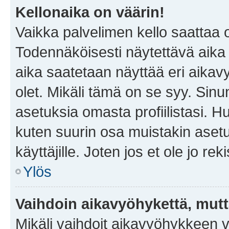
Kellonaika on väärin!
Vaikka palvelimen kello saattaa 
Todennäköisesti näytettävä aika
aika saatetaan näyttää eri aika
olet. Mikäli tämä on se syy. Si
asetuksia omasta profiilistasi. 
kuten suurin osa muistakin asetuks
käyttäjille. Joten jos et ole jo rek
Ylös
Vaihdoin aikavyöhykettä, mutta 
Mikäli vaihdoit aikavyöhykkeen 