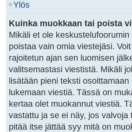
Ylös
Kuinka muokkaan tai poista vi
Mikäli et ole keskustelufoorumin y
poistaa vain omia viestejäsi. Voi
rajoitetun ajan sen luomisen jäl
valitsemastasi viestistä. Mikäli jo
lisätään pieni teksti osoittama
lukemaan viestiä. Tässä on mu
kertaa olet muokannut viestiä. Tä
vastattu ja se ei näy, jos valvoja
pitää itse jättää syy mitä on muo