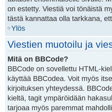
on estetty. Viestiä voi tönäistä m
tästä kannattaa olla tarkkana, e
Ylös
Viestien muotoilu ja vies
Mitä on BBCode?
BBCode on sovellettu HTML-kieles
käyttää BBCodea. Voit myös itse
kirjoituksen yhteydessä. BBCode 
kieltä, tagit ympäröidään hakasului
tarjoaa myös paremmat mahdollis