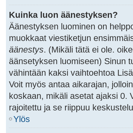
Kuinka luon äänestyksen?
Äänestyksen luominen on helppoa.
muokkaat viestiketjun ensimmäis
äänestys
. (Mikäli tätä ei ole. oik
äänsetyksen luomiseen) Sinun tu
vähintään kaksi vaihtoehtoa Lisää
Voit myös antaa aikarajan, jolloi
koskaan, mikäli asetat ajaksi 0.
rajoitettu ja se riippuu keskustel
Ylös