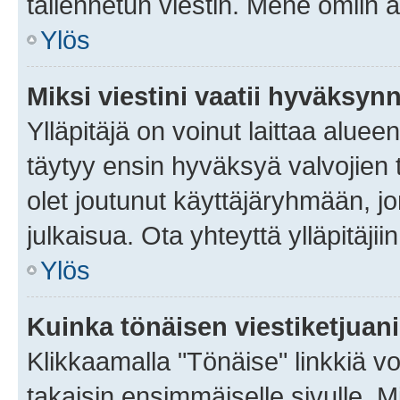
tallennetun viestin. Mene omiin a
Ylös
Miksi viestini vaatii hyväksyn
Ylläpitäjä on voinut laittaa alueen
täytyy ensin hyväksyä valvojien 
olet joutunut käyttäjäryhmään, jo
julkaisua. Ota yhteyttä ylläpitäjii
Ylös
Kuinka tönäisen viestiketjuan
Klikkaamalla "Tönäise" linkkiä voi
takaisin ensimmäiselle sivulle. M