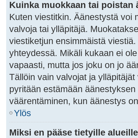
Kuinka muokkaan tai poistan
Kuten viestitkin. Äänestystä voi
valvoja tai ylläpitäjä. Muokatak
viestiketjun ensimmäistä viestiä
yhteydessä. Mikäli kukaan ei ol
vapaasti, mutta jos joku on jo ä
Tällöin vain valvojat ja ylläpitäjä
pyritään estämään äänestyksen 
väärentäminen, kun äänestys on
Ylös
Miksi en pääse tietyille alueill