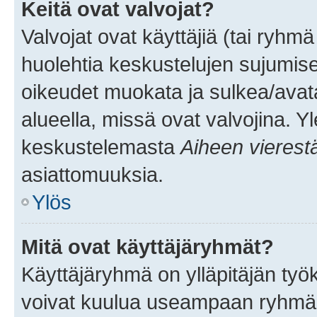
Keitä ovat valvojat?
Valvojat ovat käyttäjiä (tai ryhmä
huolehtia keskustelujen sujumise
oikeudet muokata ja sulkea/avata, 
alueella, missä ovat valvojina. Y
keskustelemasta
Aiheen vierest
asiattomuuksia.
Ylös
Mitä ovat käyttäjäryhmät?
Käyttäjäryhmä on ylläpitäjän työka
voivat kuulua useampaan ryhmään