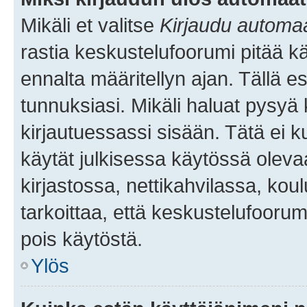
Mikäli et valitse
Kirjaudu automaat
rastia keskustelufoorumi pitää k
ennalta määritellyn ajan. Tällä e
tunnuksiasi. Mikäli haluat pysyä 
kirjautuessassi sisään. Tätä ei k
käytät julkisessa käytössä oleva
kirjastossa, nettikahvilassa, koul
tarkoittaa, että keskustelufoorum
pois käytöstä.
Ylös