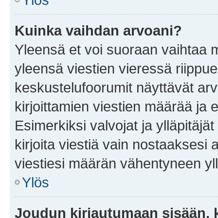
Kuinka vaihdan arvoani?
Yleensä et voi suoraan vaihtaa 
yleensä viestien vieressä riippu
keskustelufoorumit näyttävät ar
kirjoittamien viestien määrää ja er
Esimerkiksi valvojat ja ylläpitäjä
kirjoita viestiä vain nostaakses
viestiesi määrän vähentyneen yl
Ylös
Joudun kirjautumaan sisään, k