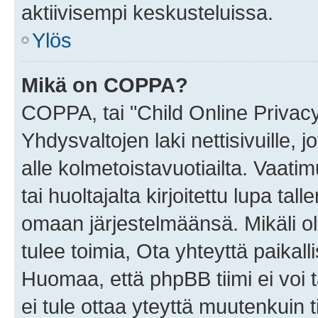
aktiivisempi keskusteluissa.
Ylös
Mikä on COPPA?
COPPA, tai "Child Online Privac
Yhdysvaltojen laki nettisivuille, 
alle kolmetoistavuotiailta. Vaa
tai huoltajalta kirjoitettu lupa ta
omaan järjestelmäänsä. Mikäli 
tulee toimia, Ota yhteyttä paika
Huomaa, että phpBB tiimi ei voi t
ei tule ottaa yteyttä muutenkuin t