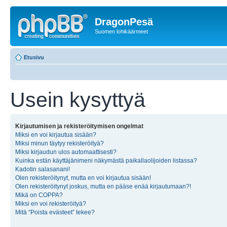
DragonPesä
Suomen lohikäärmeet
Etusivu
Usein kysyttyä
Kirjautumisen ja rekisteröitymisen ongelmat
Miksi en voi kirjautua sisään?
Miksi minun täytyy rekisteröityä?
Miksi kirjaudun ulos automaattisesti?
Kuinka estän käyttäjänimeni näkymästä paikallaolijoiden listassa?
Kadotin salasanani!
Olen rekisteröitynyt, mutta en voi kirjautua sisään!
Olen rekisteröitynyt joskus, mutta en pääse enää kirjautumaan?!
Mikä on COPPA?
Miksi en voi rekisteröityä?
Mitä “Poista evästeet” tekee?