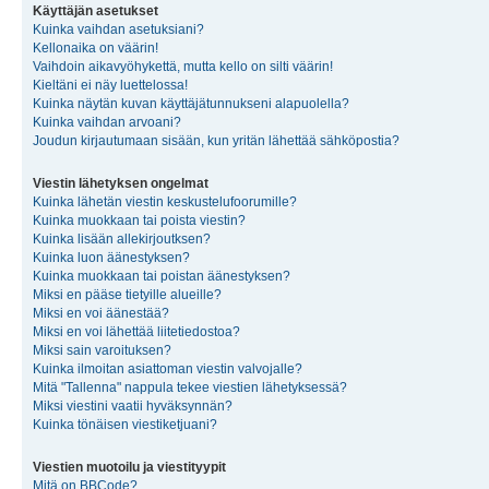
Käyttäjän asetukset
Kuinka vaihdan asetuksiani?
Kellonaika on väärin!
Vaihdoin aikavyöhykettä, mutta kello on silti väärin!
Kieltäni ei näy luettelossa!
Kuinka näytän kuvan käyttäjätunnukseni alapuolella?
Kuinka vaihdan arvoani?
Joudun kirjautumaan sisään, kun yritän lähettää sähköpostia?
Viestin lähetyksen ongelmat
Kuinka lähetän viestin keskustelufoorumille?
Kuinka muokkaan tai poista viestin?
Kuinka lisään allekirjoutksen?
Kuinka luon äänestyksen?
Kuinka muokkaan tai poistan äänestyksen?
Miksi en pääse tietyille alueille?
Miksi en voi äänestää?
Miksi en voi lähettää liitetiedostoa?
Miksi sain varoituksen?
Kuinka ilmoitan asiattoman viestin valvojalle?
Mitä "Tallenna" nappula tekee viestien lähetyksessä?
Miksi viestini vaatii hyväksynnän?
Kuinka tönäisen viestiketjuani?
Viestien muotoilu ja viestityypit
Mitä on BBCode?