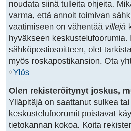
noudata siinä tulleita ohjeita. Mi
varma, että annoit toimivan sähk
vaatimiseen on vähentää
villejä
k
hyväkseen keskustelufoorumia. Mi
sähköpostiosoitteen, olet tarkista
myös roskapostikansion. Ota yhte
Ylös
Olen rekisteröitynyt joskus, 
Ylläpitäjä on saattanut sulkea ta
keskustelufoorumit poistavat k
tietokannan kokoa. Koita rekister