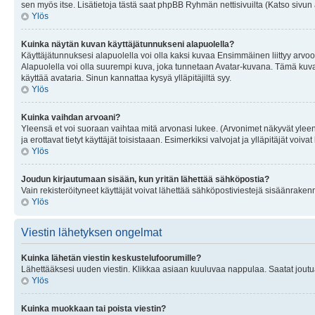
sen myös itse. Lisätietoja tästä saat phpBB Ryhmän nettisivuilta (Katso sivun 
Ylös
Kuinka näytän kuvan käyttäjätunnukseni alapuolella?
Käyttäjätunnuksesi alapuolella voi olla kaksi kuvaa Ensimmäinen liittyy arvoosi
Alapuolella voi olla suurempi kuva, joka tunnetaan Avatar-kuvana. Tämä kuva o
käyttää avataria. Sinun kannattaa kysyä ylläpitäjiltä syy.
Ylös
Kuinka vaihdan arvoani?
Yleensä et voi suoraan vaihtaa mitä arvonasi lukee. (Arvonimet näkyvät yleen
ja erottavat tietyt käyttäjät toisistaaan. Esimerkiksi valvojat ja ylläpitäjät v
Ylös
Joudun kirjautumaan sisään, kun yritän lähettää sähköpostia?
Vain rekisteröityneet käyttäjät voivat lähettää sähköpostiviestejä sisäänraken
Ylös
Viestin lähetyksen ongelmat
Kuinka lähetän viestin keskustelufoorumille?
Lähettääksesi uuden viestin. Klikkaa asiaan kuuluvaa nappulaa. Saatat joutua k
Ylös
Kuinka muokkaan tai poista viestin?