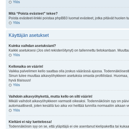
Ylös
Mitä “Poista evästeet” tekee?
Poista evästeet-linkki poistaa phpBB3 luomat evästeet, jotka pitävät huolen tunn
Ylös
Käyttäjän asetukset
Kuinka vaihdan asetuksiani?
Kaikki asetuksesi (Jos olet rekisteröitynyt) on tallennettu tietokantaan. Muutta
Ylös
Kellonaika on väärin!
Vaikka palvelimen kello saattaa olla joskus väärässä ajassa. Todennäköisesti
Sinun tulee muuttaa aikavyöhykkeen asetuksia omasta profiilistasi. Huomaa, että 
hyvä tilaisuus!
Ylös
Vaihdoin aikavyöhykettä, mutta kello on silti väärin!
Mikäli vaihdoit aikavyöhykkeen varmasti oikeaksi. Todennäköisin syy on päiv
automaattisesti, joten kesällä tuo aika voi heittää tunnilla normaaliin aikaan v
Ylös
Kieltäni ei näy luettelossa!
Todennäköisin syy on se, että yläpitäjä ei ole asentanut kielipakettia tai kuka