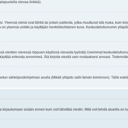
alapuolella olevaa linkkiä).
. Yleensä nämä ovat tähtiä tai joitain palikoita, jotka muuttuvat sitä muka, kuin kir
n yleensä uniikki ja käyttäjän henkilökohtainen kuva. Keskustelufoorumin ylläpitäjä
sä viestien vieressä riippuen käytössä olevasta tyylistä) Useimmat keskustelufooru
oivat käyttää erikoista arvonimeä. Älä kirjoita viestiä vain nostaaksesi arvoasi. Tod
netun sähköpostiohjelman avulla (Mikäli ylläpito sallii tämän toiminnon). Tällä estet
irjautumaan sisään ennen kuin voit lähettää viestin. Mitä voit tehdä alueilla on lu