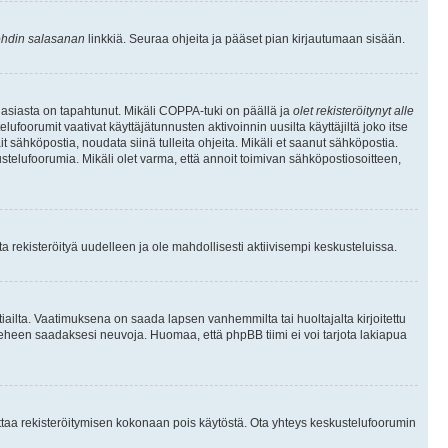
hdin salasanan
linkkiä. Seuraa ohjeita ja pääset pian kirjautumaan sisään.
 asiasta on tapahtunut. Mikäli COPPA-tuki on päällä ja
olet rekisteröitynyt alle
ufoorumit vaativat käyttäjätunnusten aktivoinnin uusilta käyttäjiltä joko itse
ait sähköpostia, noudata siinä tulleita ohjeita. Mikäli et saanut sähköpostia.
telufoorumia. Mikäli olet varma, että annoit toimivan sähköpostiosoitteen,
 rekisteröityä uudelleen ja ole mahdollisesti aktiivisempi keskusteluissa.
tiailta. Vaatimuksena on saada lapsen vanhemmilta tai huoltajalta kirjoitettu
ieheen saadaksesi neuvoja. Huomaa, että phpBB tiimi ei voi tarjota lakiapua
 ottaa rekisteröitymisen kokonaan pois käytöstä. Ota yhteys keskustelufoorumin