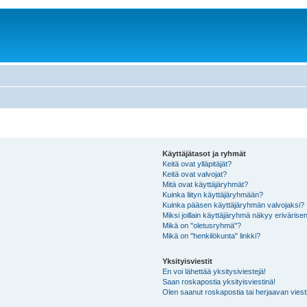
Käyttäjätasot ja ryhmät
Keitä ovat ylläpitäjät?
Keitä ovat valvojat?
Mitä ovat käyttäjäryhmät?
Kuinka liityn käyttäjäryhmään?
Kuinka pääsen käyttäjäryhmän valvojaksi?
Miksi joillain käyttäjäryhmä näkyy erivärise
Mikä on "oletusryhmä"?
Mikä on "henkilökunta" linkki?
Yksityisviestit
En voi lähettää yksitysiviestejä!
Saan roskapostia yksityisviestinä!
Olen saanut roskapostia tai herjaavan viesti