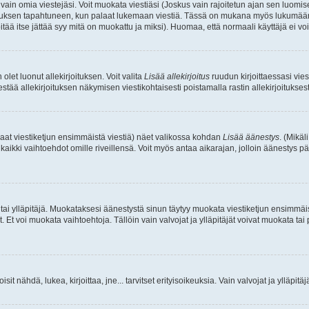
a vain omia viestejäsi. Voit muokata viestiäsi (Joskus vain rajoitetun ajan sen luom
okkauksen tapahtuneen, kun palaat lukemaan viestiä. Tässä on mukana myös lukumäärä
pitää itse jättää syy mitä on muokattu ja miksi). Huomaa, että normaali käyttäjä ei voi 
olet luonut allekirjoituksen. Voit valita
Lisää allekirjoitus
ruudun kirjoittaessasi viest
tää allekirjoituksen näkymisen viestikohtaisesti poistamalla rastin allekirjoituksesta,
aat viestiketjun ensimmäistä viestiä) näet valikossa kohdan
Lisää äänestys
. (Mikäl
aikki vaihtoehdot omille riveillensä. Voit myös antaa aikarajan, jolloin äänestys pä
 tai ylläpitäjä. Muokataksesi äänestystä sinun täytyy muokata viestiketjun ensimmäi
. Et voi muokata vaihtoehtoja. Tällöin vain valvojat ja ylläpitäjät voivat muokata 
 voisit nähdä, lukea, kirjoittaa, jne... tarvitset erityisoikeuksia. Vain valvojat ja ylläpi