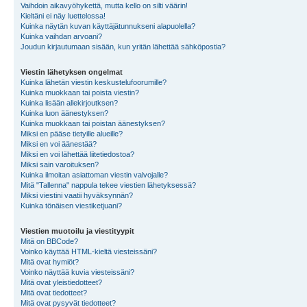
Vaihdoin aikavyöhykettä, mutta kello on silti väärin!
Kieltäni ei näy luettelossa!
Kuinka näytän kuvan käyttäjätunnukseni alapuolella?
Kuinka vaihdan arvoani?
Joudun kirjautumaan sisään, kun yritän lähettää sähköpostia?
Viestin lähetyksen ongelmat
Kuinka lähetän viestin keskustelufoorumille?
Kuinka muokkaan tai poista viestin?
Kuinka lisään allekirjoutksen?
Kuinka luon äänestyksen?
Kuinka muokkaan tai poistan äänestyksen?
Miksi en pääse tietyille alueille?
Miksi en voi äänestää?
Miksi en voi lähettää liitetiedostoa?
Miksi sain varoituksen?
Kuinka ilmoitan asiattoman viestin valvojalle?
Mitä "Tallenna" nappula tekee viestien lähetyksessä?
Miksi viestini vaatii hyväksynnän?
Kuinka tönäisen viestiketjuani?
Viestien muotoilu ja viestityypit
Mitä on BBCode?
Voinko käyttää HTML-kieltä viesteissäni?
Mitä ovat hymiöt?
Voinko näyttää kuvia viesteissäni?
Mitä ovat yleistiedotteet?
Mitä ovat tiedotteet?
Mitä ovat pysyvät tiedotteet?