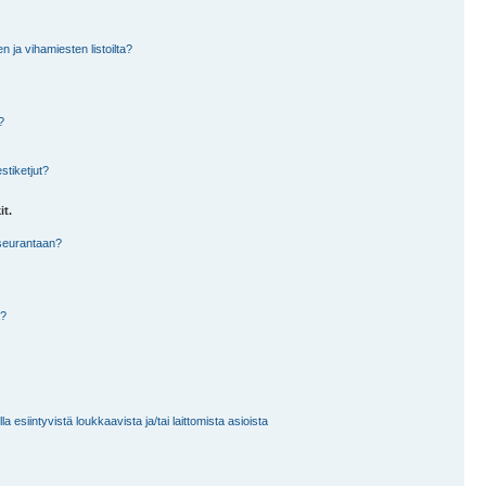
en ja vihamiesten listoilta?
?
stiketjut?
it.
 seurantaan?
a?
 esiintyvistä loukkaavista ja/tai laittomista asioista