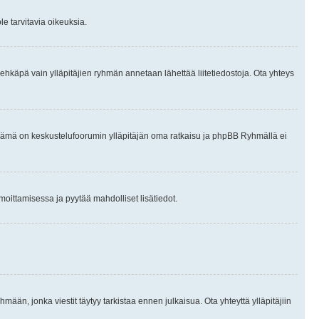
le tarvitavia oikeuksia.
tai ehkäpä vain ylläpitäjien ryhmän annetaan lähettää liitetiedostoja. Ota yhteys
en. Tämä on keskustelufoorumin ylläpitäjän oma ratkaisu ja phpBB Ryhmällä ei
ilmoittamisessa ja pyytää mahdolliset lisätiedot.
hmään, jonka viestit täytyy tarkistaa ennen julkaisua. Ota yhteyttä ylläpitäjiin