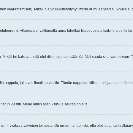
ten väärentämisen). Mikäli olet jo rekisteröitynyt, mutta et voi äänestää. Sinulla ei o
telufoorumin ylläpitäjä ei välttämättä anna lähettää liitetiedostoja kaikille alueille 
. Mikäli he katsovat, että olet rikkonut jotain sääntöä. Voit saada siitä varoituks
isi olla nappula, jolla voit ilmoittaa viestin. Tämän nappulan klikkaus ohjaa eteenpäin 
etun viestin. Mene omiin asetuksiisi ja seuraa ohjeita.
y ensin hyväksyä valvojien toimesta. On myös mahdollista, että olet joutunut käyttäjäry