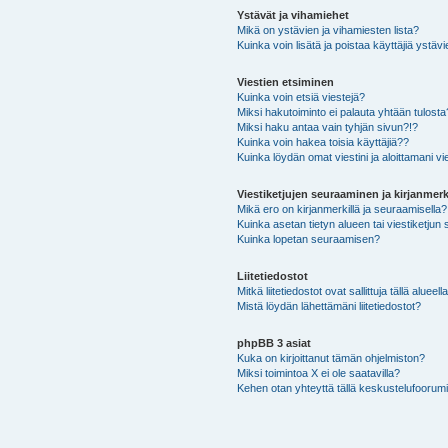
Ystävät ja vihamiehet
Mikä on ystävien ja vihamiesten lista?
Kuinka voin lisätä ja poistaa käyttäjiä ystävi
Viestien etsiminen
Kuinka voin etsiä viestejä?
Miksi hakutoiminto ei palauta yhtään tulosta
Miksi haku antaa vain tyhjän sivun?!?
Kuinka voin hakea toisia käyttäjiä??
Kuinka löydän omat viestini ja aloittamani vie
Viestiketjujen seuraaminen ja kirjanmerk
Mikä ero on kirjanmerkillä ja seuraamisella?
Kuinka asetan tietyn alueen tai viestiketjun
Kuinka lopetan seuraamisen?
Liitetiedostot
Mitkä liitetiedostot ovat sallittuja tällä alueell
Mistä löydän lähettämäni liitetiedostot?
phpBB 3 asiat
Kuka on kirjoittanut tämän ohjelmiston?
Miksi toimintoa X ei ole saatavilla?
Kehen otan yhteyttä tällä keskustelufoorumilla