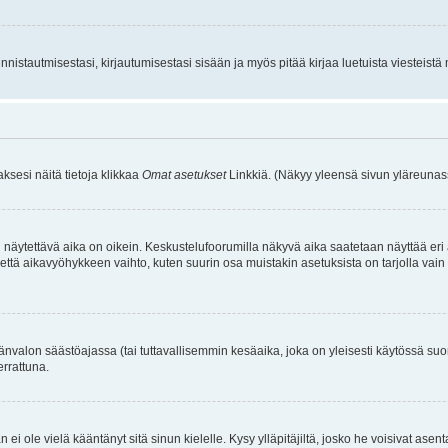
istautmisestasi, kirjautumisestasi sisään ja myös pitää kirjaa luetuista viesteistä mi
aksesi näitä tietoja klikkaa
Omat asetukset
Linkkiä. (Näkyy yleensä sivun yläreunass
 näytettävä aika on oikein. Keskustelufoorumilla näkyvä aika saatetaan näyttää eri
aikavyöhykkeen vaihto, kuten suurin osa muistakin asetuksista on tarjolla vain rekist
änvalon säästöajassa (tai tuttavallisemmin kesäaika, joka on yleisesti käytössä su
errattuna.
an ei ole vielä kääntänyt sitä sinun kielelle. Kysy ylläpitäjiltä, josko he voisivat a