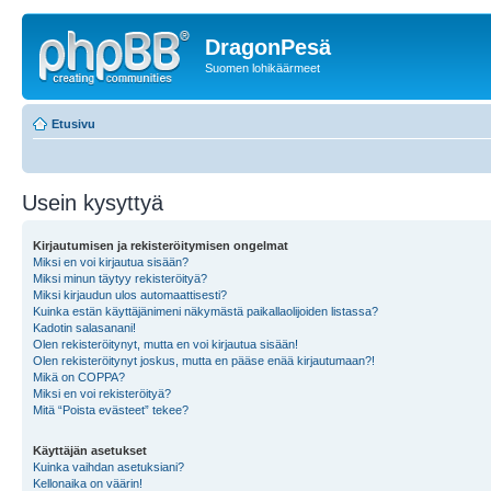
DragonPesä
Suomen lohikäärmeet
Etusivu
Usein kysyttyä
Kirjautumisen ja rekisteröitymisen ongelmat
Miksi en voi kirjautua sisään?
Miksi minun täytyy rekisteröityä?
Miksi kirjaudun ulos automaattisesti?
Kuinka estän käyttäjänimeni näkymästä paikallaolijoiden listassa?
Kadotin salasanani!
Olen rekisteröitynyt, mutta en voi kirjautua sisään!
Olen rekisteröitynyt joskus, mutta en pääse enää kirjautumaan?!
Mikä on COPPA?
Miksi en voi rekisteröityä?
Mitä “Poista evästeet” tekee?
Käyttäjän asetukset
Kuinka vaihdan asetuksiani?
Kellonaika on väärin!