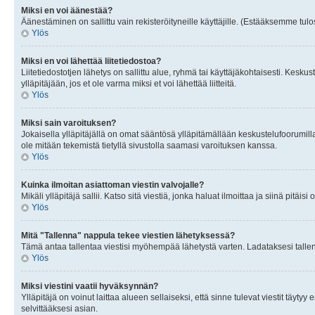
Miksi en voi äänestää?
Äänestäminen on sallittu vain rekisteröityneille käyttäjille. (Estääksemme tulos
Ylös
Miksi en voi lähettää liitetiedostoa?
Liitetiedostotjen lähetys on sallittu alue, ryhmä tai käyttäjäkohtaisesti. Keskus
ylläpitäjään, jos et ole varma miksi et voi lähettää liitteitä.
Ylös
Miksi sain varoituksen?
Jokaisella ylläpitäjällä on omat sääntösä ylläpitämällään keskustelufoorumilla
ole mitään tekemistä tietyllä sivustolla saamasi varoituksen kanssa.
Ylös
Kuinka ilmoitan asiattoman viestin valvojalle?
Mikäli ylläpitäjä sallii. Katso sitä viestiä, jonka haluat ilmoittaa ja siinä pitä
Ylös
Mitä "Tallenna" nappula tekee viestien lähetyksessä?
Tämä antaa tallentaa viestisi myöhempää lähetystä varten. Ladataksesi tallenn
Ylös
Miksi viestini vaatii hyväksynnän?
Ylläpitäjä on voinut laittaa alueen sellaiseksi, että sinne tulevat viestit täyty
selvittääksesi asian.