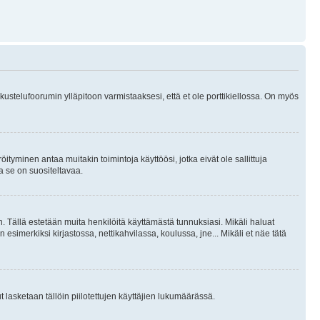
skustelufoorumin ylläpitoon varmistaaksesi, että et ole porttikiellossa. On myös
öityminen antaa muitakin toimintoja käyttöösi, jotka eivät ole sallittuja
ja se on suositeltavaa.
. Tällä estetään muita henkilöitä käyttämästä tunnuksiasi. Mikäli haluat
 esimerkiksi kirjastossa, nettikahvilassa, koulussa, jne... Mikäli et näe tätä
inut lasketaan tällöin piilotettujen käyttäjien lukumäärässä.