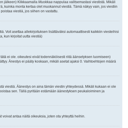
isen jälkeen) Klikkaamalla
Muokkaa
nappulaa valitsemastasi viestistä. Mikäli
, kuinka monta kertaa olet muokannut viestiä. Tämä näkyy vain, jos viestiin
poistaa viestiä, jos siihen on vastattu.
iä. Voit asettaa allekirjoituksen lisättäväksi automaattisesti kaikkiin viesteihisi
 kun kirjoitat uutta viestiä)
i tätä ei ole. oikeutesi eivät todennäköisesti riitä äänsetyksen luomiseen)
ättyy. Änestys ei pääty koskaan, mikäli asetat ajaksi 0. Vaihtoehtojen määrä
stä viestiä. Äänestys on aina tämän viestin yhteydessä. Mikäli kukaan ei ole
tai poistaa sen. Tällä pyritään estämään äänestyksen peukaloiminen ja
täjät voivat antaa näitä oikeuksia, joten ota yhteyttä heihin.