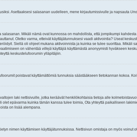
uusiksi. Asettaaksesi salasanan uudelleen, mene kirjautumissivulle ja napsauta
Uno
n ja salasanan. Mikäli nämä ovat kunnossa on mahdollista, että jompikumpi kahdesta
auttanut. Oletko varma, etteivät käyttäjätunnuksesi vaadi aktivointia? Useat keskustel
röidyit. Siellä oli ohjeet mukana aktivoinnista ja kuinka se tulee suorittaa. Mikäli s
n vaatimiseen on vähentää
villejä
käyttäjiä käyttämästä anonyymisti hyväkseen keskus
teyttä keskustelufoorumin ylläpitäjiin.
elufoorumit poistavat käyttämättömiä tunnuksia säästääkseen tietokannan kokoa. Koita
tojen laki nettisivuille, jotka keräävät henkilökohtaisia tietoja alle kolmetoistavuo
li olet epävarma kuinka tämän kanssa tulee toimia, Ota yhteyttä paikalliseen lakim
 joista on lisää alempana.
nyt tietyn nimen käyttämisen käyttäjätunnuksissa. Nettisivun omistaja on myös voinut