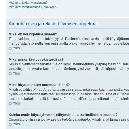
Mitä ovat lukitut viestiketjut?
Mitä ovat viestiketjujen kuvakkeet?
Kirjautumisen ja rekisteröitymisen ongelmat
Miksi en voi kirjautua sisään?
Tämä voi johtua monestakin syystä. Ensimmäiseksi, tarkista, että käyttäjätunnuk
mahdollista, että nettisivun omistajalla on konfigurointivirhe heidän puolellaan
Ylös
Miksi minun täytyy rekisteröityä?
Sinun ei välttämättä tarvitse. Se on keskustelufoorumin ylläpitäjistä kiinni sall
vieraille, kuten Avatar-kuvan määrittäminen, yksityisviestit, sähköpostin lähety
Ylös
Miksi kirjaudun ulos automaattisesti?
Mikäli et valitse
Kirjaudu automaattisesti sisään jokaisella käynnillä
rastia kes
pysyä kirjautuneena laita rasti ruutuun kirjautuessassi sisään. Tätä ei kuitenka
ruutua se tarkoittaa, että keskustelufoorumin ylläpitäjä on ottanut tämän toim
Ylös
Kuinka estän käyttäjänimeni näkymästä paikallaolijoiden listassa?
Omassa profiilissasi löytyy asetus
Piilota paikallaolo
. Mikäli laitat tämän as
Ylös