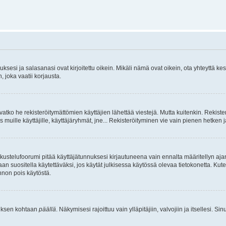
sesi ja salasanasi ovat kirjoitettu oikein. Mikäli nämä ovat oikein, ota yhteyttä ke
, joka vaatii korjausta.
ivatko he rekisteröitymättömien käyttäjien lähettää viestejä. Mutta kuitenkin. Rekister
s muille käyttäjille, käyttäjäryhmät, jne... Rekisteröityminen vie vain pienen hetken 
kustelufoorumi pitää käyttäjätunnuksesi kirjautuneena vain ennalta määritellyn ajan
an suositella käytettäväksi, jos käytät julkisessa käytössä olevaa tietokonetta. Kuten
innon pois käytöstä.
etuksen kohtaan
päällä
. Näkymisesi rajoittuu vain ylläpitäjiin, valvojiin ja itsellesi. S