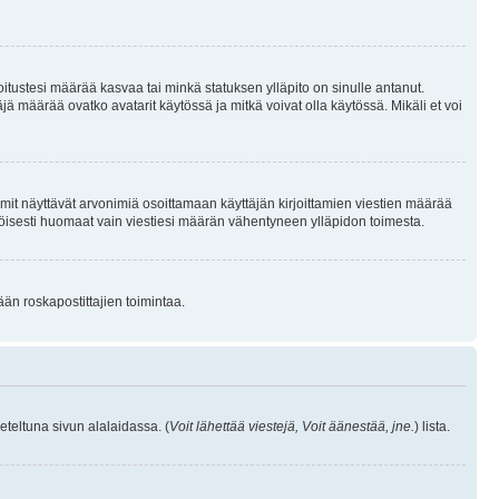
joitustesi määrää kasvaa tai minkä statuksen ylläpito on sinulle antanut.
 määrää ovatko avatarit käytössä ja mitkä voivat olla käytössä. Mikäli et voi
mit näyttävät arvonimiä osoittamaan käyttäjän kirjoittamien viestien määrää
ennäköisesti huomaat vain viestiesi määrän vähentyneen ylläpidon toimesta.
ään roskapostittajien toimintaa.
eteltuna sivun alalaidassa. (
Voit lähettää viestejä, Voit äänestää, jne.
) lista.