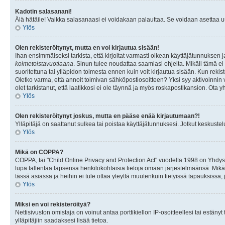
Kadotin salasanani!
Älä hätäile! Vaikka salasanaasi ei voidakaan palauttaa. Se voidaan asettaa 
Ylös
Olen rekisteröitynyt, mutta en voi kirjautua sisään!
Ihan ensimmäiseksi tarkista, että kirjoitat varmasti oikean käyttäjätunnukse
kolmetoistavuotiaana
. Sinun tulee noudattaa saamiasi ohjeita. Mikäli tämä ei 
suoritettuna tai ylläpidon toimesta ennen kuin voit kirjautua sisään. Kun rekiste
Oletko varma, että annoit toimivan sähköpostiosoitteen? Yksi syy aktivoinni
olet tarkistanut, että laatikkosi ei ole täynnä ja myös roskapostikansion. Ota yh
Ylös
Olen rekisteröitynyt joskus, mutta en pääse enää kirjautumaan?!
Ylläpitäjä on saattanut sulkea tai poistaa käyttäjätunnuksesi. Jotkut keskust
Ylös
Mikä on COPPA?
COPPA, tai "Child Online Privacy and Protection Act" vuodelta 1998 on Yhdysval
lupa tallentaa lapsensa henkilökohtaisia tietoja omaan järjestelmäänsä. Mikä
tässä asiassa ja heihin ei tule ottaa yteyttä muutenkuin tietyissä tapauksissa,
Ylös
Miksi en voi rekisteröityä?
Nettisivuston omistaja on voinut antaa porttikiellon IP-osoitteellesi tai estä
ylläpitäjiin saadaksesi lisää tietoa.