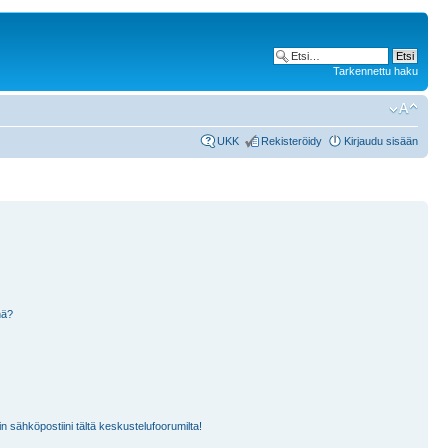
Tarkennettu haku
UKK
Rekisteröidy
Kirjaudu sisään
nä?
n sähköpostiini tältä keskustelufoorumilta!