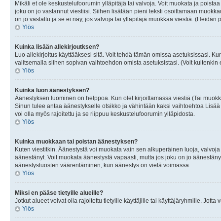
Mikäli et ole keskustelufoorumin ylläpitäjä tai valvoja. Voit muokata ja poista
joku on jo vastannut viestiisi. Siihen lisätään pieni teksti osoittamaan mu
on jo vastattu ja se ei näy, jos valvoja tai ylläpitäjä muokkaa viestiä. (Heidän 
Ylös
Kuinka lisään allekirjoutksen?
Luo allekirjoitus käyttääksesi sitä. Voit tehdä tämän omissa asetuksissasi. Kun 
valitsemalla siihen sopivan vaihtoehdon omista asetuksistasi. (Voit kuitenkin es
Ylös
Kuinka luon äänestyksen?
Äänestyksen luominen on helppoa. Kun olet kirjoittamassa viestiä (Tai muokk
Sinun tulee antaa äänestykselle otsikko ja vähintään kaksi vaihtoehtoa Lisää k
voi olla myös rajoitettu ja se riippuu keskustelufoorumin ylläpidosta.
Ylös
Kuinka muokkaan tai poistan äänestyksen?
Kuten viestitkin. Äänestystä voi muokata vain sen alkuperäinen luoja, valvoja
äänestänyt. Voit muokata äänestystä vapaasti, mutta jos joku on jo äänestänyt
äänestystuosten väärentäminen, kun äänestys on vielä voimassa.
Ylös
Miksi en pääse tietyille alueille?
Jotkut alueet voivat olla rajoitettu tietyille käyttäjille tai käyttäjäryhmille. Jotta
Ylös