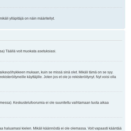
käli ylläpitäjä on näin määritellyt.
a) Täällä voit muokata asetuksiasi.
 aikavyöhykkeen mukaan, kuin se missä sinä olet. Mikäli tämä on se syy.
eröityneille käyttäjille. Joten jos et ole jo rekisteröitynyt. Nyt voisi olla
omessa). Keskustelufoorumia ei ole suuniteltu vaihtamaan tuota aikaa
sentaa haluamasi kielen. Mikäli käännöstä ei ole olemassa. Voit vapaasti kääntää