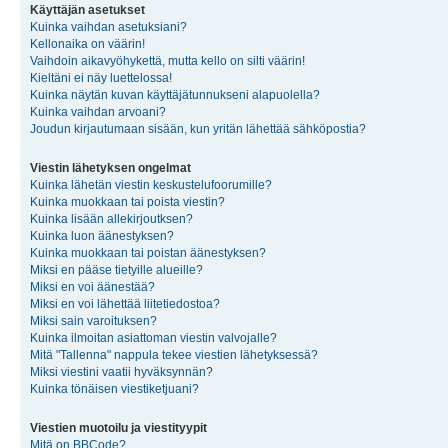
Käyttäjän asetukset
Kuinka vaihdan asetuksiani?
Kellonaika on väärin!
Vaihdoin aikavyöhykettä, mutta kello on silti väärin!
Kieltäni ei näy luettelossa!
Kuinka näytän kuvan käyttäjätunnukseni alapuolella?
Kuinka vaihdan arvoani?
Joudun kirjautumaan sisään, kun yritän lähettää sähköpostia?
Viestin lähetyksen ongelmat
Kuinka lähetän viestin keskustelufoorumille?
Kuinka muokkaan tai poista viestin?
Kuinka lisään allekirjoutksen?
Kuinka luon äänestyksen?
Kuinka muokkaan tai poistan äänestyksen?
Miksi en pääse tietyille alueille?
Miksi en voi äänestää?
Miksi en voi lähettää liitetiedostoa?
Miksi sain varoituksen?
Kuinka ilmoitan asiattoman viestin valvojalle?
Mitä "Tallenna" nappula tekee viestien lähetyksessä?
Miksi viestini vaatii hyväksynnän?
Kuinka tönäisen viestiketjuani?
Viestien muotoilu ja viestityypit
Mitä on BBCode?