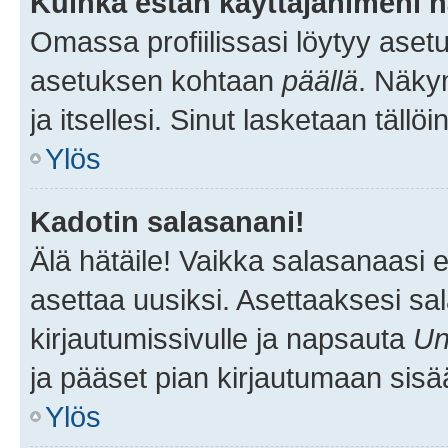
Kuinka estän käyttäjänimeni n
Omassa profiilissasi löytyy aset
asetuksen kohtaan
päällä
. Näkym
ja itsellesi. Sinut lasketaan tällö
Ylös
Kadotin salasanani!
Älä hätäile! Vaikka salasanaasi 
asettaa uusiksi. Asettaaksesi s
kirjautumissivulle ja napsauta
Un
ja pääset pian kirjautumaan sisä
Ylös