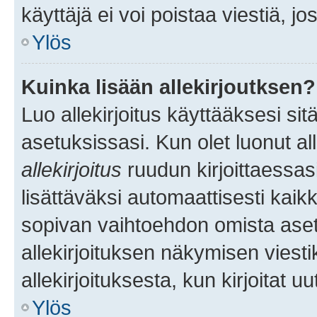
käyttäjä ei voi poistaa viestiä, jo
Ylös
Kuinka lisään allekirjoutksen?
Luo allekirjoitus käyttääksesi si
asetuksissasi. Kun olet luonut all
allekirjoitus
ruudun kirjoittaessasi
lisättäväksi automaattisesti kaikki
sopivan vaihtoehdon omista asetu
allekirjoituksen näkymisen viesti
allekirjoituksesta, kun kirjoitat uu
Ylös