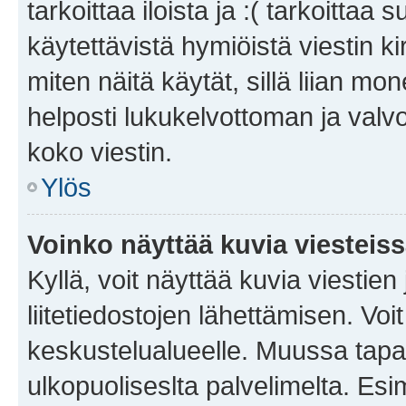
tarkoittaa iloista ja :( tarkoittaa 
käytettävistä hymiöistä viestin k
miten näitä käytät, sillä liian m
helposti lukukelvottoman ja valvo
koko viestin.
Ylös
Voinko näyttää kuvia viesteis
Kyllä, voit näyttää kuvia viestien 
liitetiedostojen lähettämisen. Vo
keskustelualueelle. Muussa tapa
ulkopuoliseslta palvelimelta. Es