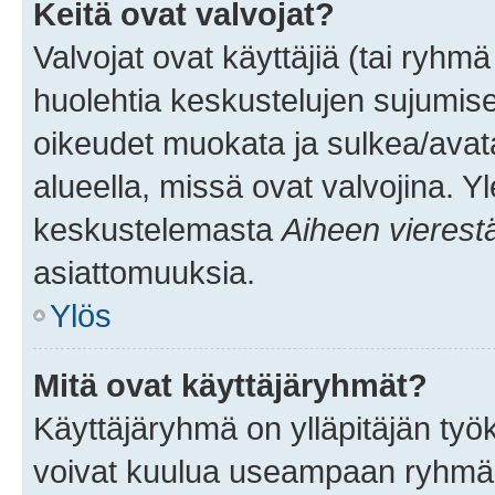
Keitä ovat valvojat?
Valvojat ovat käyttäjiä (tai ryhmä
huolehtia keskustelujen sujumise
oikeudet muokata ja sulkea/avata, 
alueella, missä ovat valvojina. Y
keskustelemasta
Aiheen vierest
asiattomuuksia.
Ylös
Mitä ovat käyttäjäryhmät?
Käyttäjäryhmä on ylläpitäjän työka
voivat kuulua useampaan ryhmään