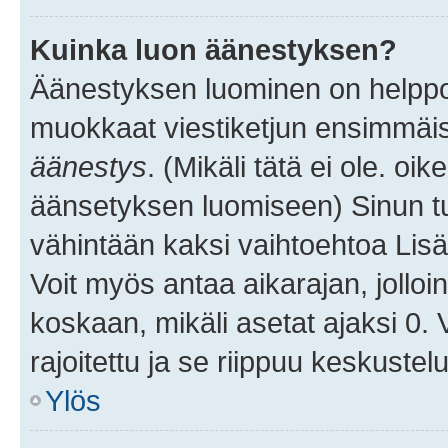
Kuinka luon äänestyksen?
Äänestyksen luominen on helppoa.
muokkaat viestiketjun ensimmäis
äänestys
. (Mikäli tätä ei ole. oik
äänsetyksen luomiseen) Sinun tu
vähintään kaksi vaihtoehtoa Lisää
Voit myös antaa aikarajan, jolloi
koskaan, mikäli asetat ajaksi 0.
rajoitettu ja se riippuu keskustel
Ylös