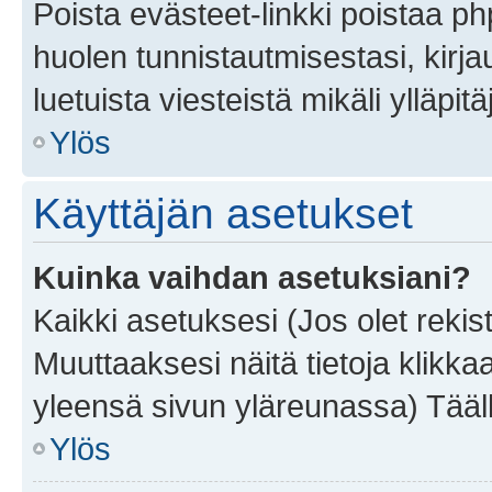
Poista evästeet-linkki poistaa p
huolen tunnistautmisestasi, kirja
luetuista viesteistä mikäli ylläpitä
Ylös
Käyttäjän asetukset
Kuinka vaihdan asetuksiani?
Kaikki asetuksesi (Jos olet rekist
Muuttaaksesi näitä tietoja klikka
yleensä sivun yläreunassa) Tääll
Ylös