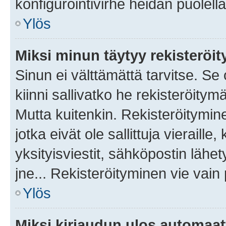
konfigurointivirhe heidän puolella
Ylös
Miksi minun täytyy rekisteröit
Sinun ei välttämättä tarvitse. Se
kiinni sallivatko he rekisteröitym
Mutta kuitenkin. Rekisteröitymine
jotka eivät ole sallittuja vierail
yksityisviestit, sähköpostin lähet
jne... Rekisteröityminen vie vain
Ylös
Miksi kirjaudun ulos automaat