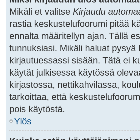
Mikäli et valitse
Kirjaudu automaat
rastia keskustelufoorumi pitää k
ennalta määritellyn ajan. Tällä e
tunnuksiasi. Mikäli haluat pysyä 
kirjautuessassi sisään. Tätä ei k
käytät julkisessa käytössä oleva
kirjastossa, nettikahvilassa, koul
tarkoittaa, että keskustelufoorum
pois käytöstä.
Ylös