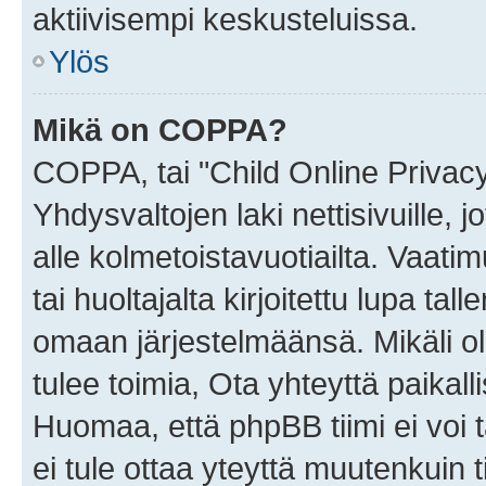
aktiivisempi keskusteluissa.
Ylös
Mikä on COPPA?
COPPA, tai "Child Online Privac
Yhdysvaltojen laki nettisivuille, 
alle kolmetoistavuotiailta. Vaa
tai huoltajalta kirjoitettu lupa ta
omaan järjestelmäänsä. Mikäli 
tulee toimia, Ota yhteyttä paika
Huomaa, että phpBB tiimi ei voi t
ei tule ottaa yteyttä muutenkuin t