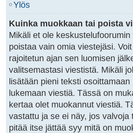
Ylös
Kuinka muokkaan tai poista vi
Mikäli et ole keskustelufoorumin y
poistaa vain omia viestejäsi. Voi
rajoitetun ajan sen luomisen jäl
valitsemastasi viestistä. Mikäli jo
lisätään pieni teksti osoittama
lukemaan viestiä. Tässä on mu
kertaa olet muokannut viestiä. Tä
vastattu ja se ei näy, jos valvoja
pitää itse jättää syy mitä on muo