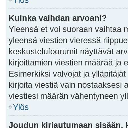
Kuinka vaihdan arvoani?
Yleensä et voi suoraan vaihtaa 
yleensä viestien vieressä riippu
keskustelufoorumit näyttävät ar
kirjoittamien viestien määrää ja er
Esimerkiksi valvojat ja ylläpitäjä
kirjoita viestiä vain nostaakses
viestiesi määrän vähentyneen yl
Ylös
Joudun kirjautumaan sisään, k