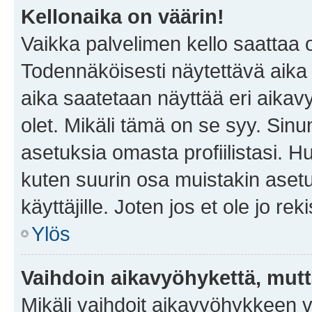
Kellonaika on väärin!
Vaikka palvelimen kello saattaa 
Todennäköisesti näytettävä aika
aika saatetaan näyttää eri aika
olet. Mikäli tämä on se syy. Si
asetuksia omasta profiilistasi. 
kuten suurin osa muistakin asetuks
käyttäjille. Joten jos et ole jo rek
Ylös
Vaihdoin aikavyöhykettä, mutta 
Mikäli vaihdoit aikavyöhykkeen 