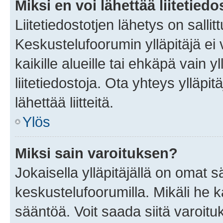
Miksi en voi lähettää liitetied
Liitetiedostotjen lähetys on sallit
Keskustelufoorumin ylläpitäjä ei v
kaikille alueille tai ehkäpä vain 
liitetiedostoja. Ota yhteys ylläpit
lähettää liitteitä.
Ylös
Miksi sain varoituksen?
Jokaisella ylläpitäjällä on omat 
keskustelufoorumilla. Mikäli he ka
sääntöä. Voit saada siitä varoi