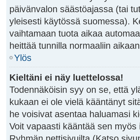
päivänvalon säästöajassa (tai tu
yleisesti käytössä suomessa). Ke
vaihtamaan tuota aikaa automaatti
heittää tunnilla normaaliin aikaan
Ylös
Kieltäni ei näy luettelossa!
Todennäköisin syy on se, että yläp
kukaan ei ole vielä kääntänyt sitä 
he voisivat asentaa haluamasi ki
Voit vapaasti kääntää sen myös i
Ryhmän nettisivuilta (Katso sivun