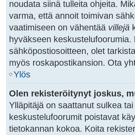
noudata siinä tulleita ohjeita. Mi
varma, että annoit toimivan sähk
vaatimiseen on vähentää
villejä
k
hyväkseen keskustelufoorumia. Mi
sähköpostiosoitteen, olet tarkista
myös roskapostikansion. Ota yhte
Ylös
Olen rekisteröitynyt joskus, 
Ylläpitäjä on saattanut sulkea ta
keskustelufoorumit poistavat k
tietokannan kokoa. Koita rekister