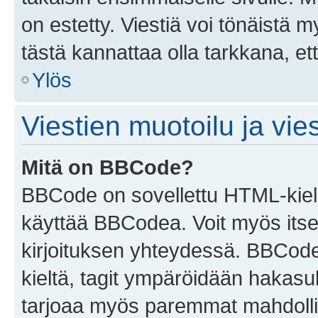
on estetty. Viestiä voi tönäistä m
tästä kannattaa olla tarkkana, e
Ylös
Viestien muotoilu ja vies
Mitä on BBCode?
BBCode on sovellettu HTML-kieles
käyttää BBCodea. Voit myös itse
kirjoituksen yhteydessä. BBCode 
kieltä, tagit ympäröidään hakasului
tarjoaa myös paremmat mahdollis