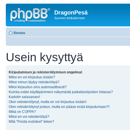
DragonPesä
Suomen lohikäärmeet
Etusivu
Usein kysyttyä
Kirjautumisen ja rekisteröitymisen ongelmat
Miksi en voi kirjautua sisään?
Miksi minun täytyy rekisteröityä?
Miksi kirjaudun ulos automaattisesti?
Kuinka estän käyttäjänimeni näkymästä paikallaolijoiden listassa?
Kadotin salasanani!
Olen rekisteröitynyt, mutta en voi kirjautua sisään!
Olen rekisteröitynyt joskus, mutta en pääse enää kirjautumaan?!
Mikä on COPPA?
Miksi en voi rekisteröityä?
Mitä “Poista evästeet” tekee?