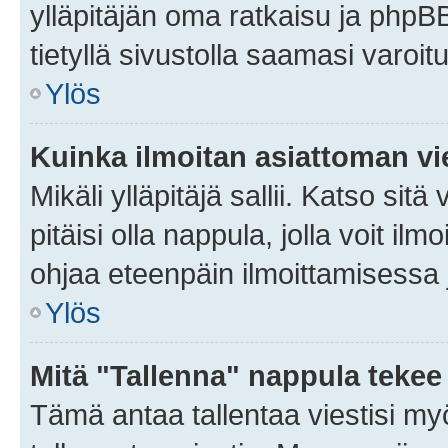
ylläpitäjän oma ratkaisu ja phpB
tietyllä sivustolla saamasi varoi
Ylös
Kuinka ilmoitan asiattoman vie
Mikäli ylläpitäjä sallii. Katso sitä
pitäisi olla nappula, jolla voit i
ohjaa eteenpäin ilmoittamisessa j
Ylös
Mitä "Tallenna" nappula tekee
Tämä antaa tallentaa viestisi m