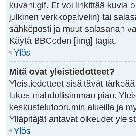
kuvani.gif. Et voi linkittää kuvia 
julkinen verkkopalvelin) tai sala
sähköposti ja muut salasanan vaa
Käytä BBCoden [img] tagia.
Ylös
Mitä ovat yleistiedotteet?
Yleistiedotteet sisältävät tärkeä
lukea mahdollisimman pian. Yleis
keskustelufoorumin alueilla ja m
Ylläpitäjät antavat oikeudet yleis
Ylös