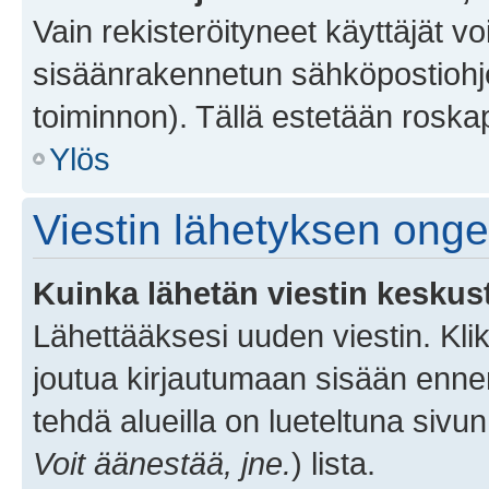
Vain rekisteröityneet käyttäjät v
sisäänrakennetun sähköpostiohjel
toiminnon). Tällä estetään roskap
Ylös
Viestin lähetyksen ong
Kuinka lähetän viestin keskus
Lähettääksesi uuden viestin. Kl
joutua kirjautumaan sisään ennen 
tehdä alueilla on lueteltuna sivun
Voit äänestää, jne.
) lista.