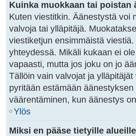
Kuinka muokkaan tai poistan
Kuten viestitkin. Äänestystä voi
valvoja tai ylläpitäjä. Muokatak
viestiketjun ensimmäistä viestiä
yhteydessä. Mikäli kukaan ei ol
vapaasti, mutta jos joku on jo ä
Tällöin vain valvojat ja ylläpitäjä
pyritään estämään äänestyksen 
väärentäminen, kun äänestys on
Ylös
Miksi en pääse tietyille alueill