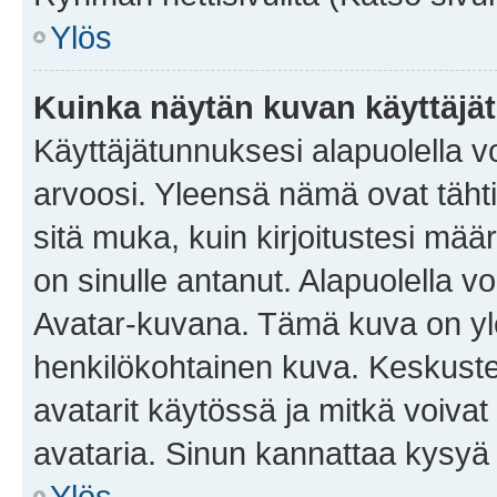
Ylös
Kuinka näytän kuvan käyttäjä
Käyttäjätunnuksesi alapuolella vo
arvoosi. Yleensä nämä ovat tähtiä 
sitä muka, kuin kirjoitustesi mää
on sinulle antanut. Alapuolella v
Avatar-kuvana. Tämä kuva on yle
henkilökohtainen kuva. Keskuste
avatarit käytössä ja mitkä voivat 
avataria. Sinun kannattaa kysyä yl
Ylös