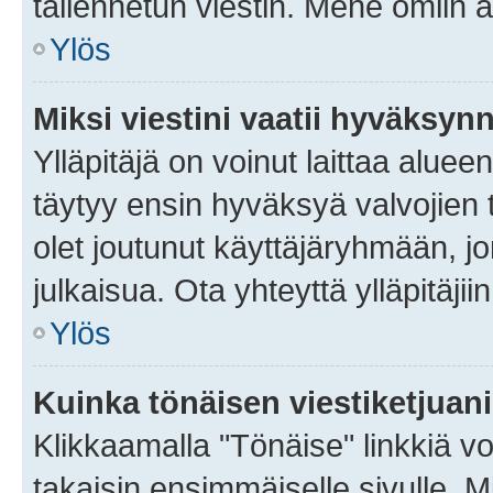
tallennetun viestin. Mene omiin a
Ylös
Miksi viestini vaatii hyväksyn
Ylläpitäjä on voinut laittaa alueen
täytyy ensin hyväksyä valvojien 
olet joutunut käyttäjäryhmään, jo
julkaisua. Ota yhteyttä ylläpitäjii
Ylös
Kuinka tönäisen viestiketjuan
Klikkaamalla "Tönäise" linkkiä voi
takaisin ensimmäiselle sivulle. M