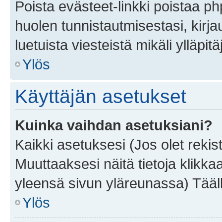
Poista evästeet-linkki poistaa p
huolen tunnistautmisestasi, kirja
luetuista viesteistä mikäli ylläpitä
Ylös
Käyttäjän asetukset
Kuinka vaihdan asetuksiani?
Kaikki asetuksesi (Jos olet rekist
Muuttaaksesi näitä tietoja klikka
yleensä sivun yläreunassa) Tääll
Ylös