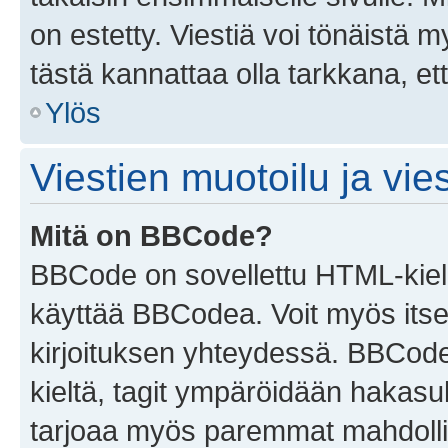
on estetty. Viestiä voi tönäistä m
tästä kannattaa olla tarkkana, e
Ylös
Viestien muotoilu ja vies
Mitä on BBCode?
BBCode on sovellettu HTML-kieles
käyttää BBCodea. Voit myös itse
kirjoituksen yhteydessä. BBCode 
kieltä, tagit ympäröidään hakasului
tarjoaa myös paremmat mahdollis