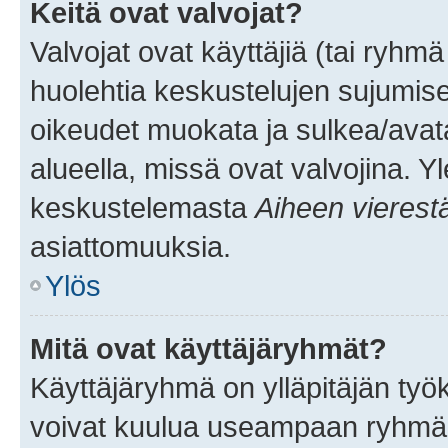
Keitä ovat valvojat?
Valvojat ovat käyttäjiä (tai ryhmä
huolehtia keskustelujen sujumise
oikeudet muokata ja sulkea/avata, 
alueella, missä ovat valvojina. Y
keskustelemasta
Aiheen vierest
asiattomuuksia.
Ylös
Mitä ovat käyttäjäryhmät?
Käyttäjäryhmä on ylläpitäjän työka
voivat kuulua useampaan ryhmään