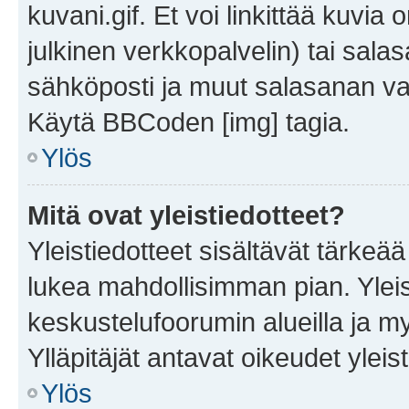
kuvani.gif. Et voi linkittää kuvia 
julkinen verkkopalvelin) tai sala
sähköposti ja muut salasanan vaa
Käytä BBCoden [img] tagia.
Ylös
Mitä ovat yleistiedotteet?
Yleistiedotteet sisältävät tärkeä
lukea mahdollisimman pian. Yleis
keskustelufoorumin alueilla ja m
Ylläpitäjät antavat oikeudet yleis
Ylös