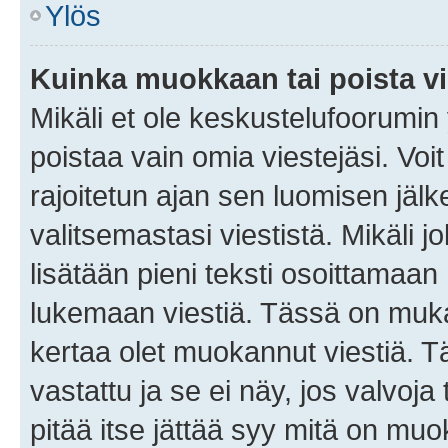
Ylös
Kuinka muokkaan tai poista vi
Mikäli et ole keskustelufoorumin y
poistaa vain omia viestejäsi. Voi
rajoitetun ajan sen luomisen jäl
valitsemastasi viestistä. Mikäli jo
lisätään pieni teksti osoittama
lukemaan viestiä. Tässä on mu
kertaa olet muokannut viestiä. Tä
vastattu ja se ei näy, jos valvoja
pitää itse jättää syy mitä on muo