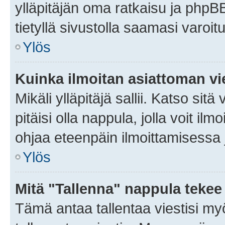
ylläpitäjän oma ratkaisu ja phpB
tietyllä sivustolla saamasi varoi
Ylös
Kuinka ilmoitan asiattoman vie
Mikäli ylläpitäjä sallii. Katso sitä
pitäisi olla nappula, jolla voit i
ohjaa eteenpäin ilmoittamisessa j
Ylös
Mitä "Tallenna" nappula tekee
Tämä antaa tallentaa viestisi m