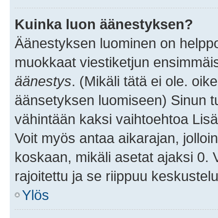
Kuinka luon äänestyksen?
Äänestyksen luominen on helppoa.
muokkaat viestiketjun ensimmäis
äänestys
. (Mikäli tätä ei ole. oik
äänsetyksen luomiseen) Sinun tu
vähintään kaksi vaihtoehtoa Lisää
Voit myös antaa aikarajan, jolloi
koskaan, mikäli asetat ajaksi 0.
rajoitettu ja se riippuu keskustel
Ylös