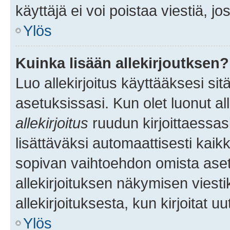
käyttäjä ei voi poistaa viestiä, jo
Ylös
Kuinka lisään allekirjoutksen?
Luo allekirjoitus käyttääksesi si
asetuksissasi. Kun olet luonut all
allekirjoitus
ruudun kirjoittaessasi
lisättäväksi automaattisesti kaikki
sopivan vaihtoehdon omista asetu
allekirjoituksen näkymisen viesti
allekirjoituksesta, kun kirjoitat uu
Ylös