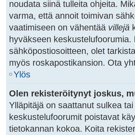
noudata siinä tulleita ohjeita. Mi
varma, että annoit toimivan sähk
vaatimiseen on vähentää
villejä
k
hyväkseen keskustelufoorumia. Mi
sähköpostiosoitteen, olet tarkista
myös roskapostikansion. Ota yhte
Ylös
Olen rekisteröitynyt joskus, 
Ylläpitäjä on saattanut sulkea ta
keskustelufoorumit poistavat k
tietokannan kokoa. Koita rekister