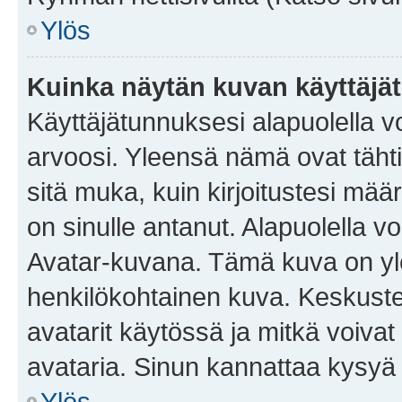
Ylös
Kuinka näytän kuvan käyttäjä
Käyttäjätunnuksesi alapuolella vo
arvoosi. Yleensä nämä ovat tähtiä 
sitä muka, kuin kirjoitustesi mää
on sinulle antanut. Alapuolella v
Avatar-kuvana. Tämä kuva on yle
henkilökohtainen kuva. Keskuste
avatarit käytössä ja mitkä voivat 
avataria. Sinun kannattaa kysyä yl
Ylös