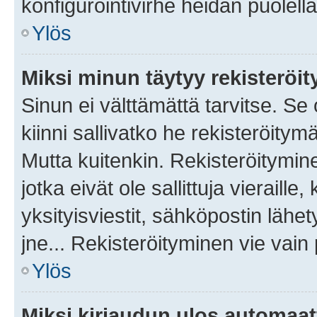
konfigurointivirhe heidän puolella
Ylös
Miksi minun täytyy rekisteröit
Sinun ei välttämättä tarvitse. Se
kiinni sallivatko he rekisteröitym
Mutta kuitenkin. Rekisteröitymine
jotka eivät ole sallittuja vierail
yksityisviestit, sähköpostin lähet
jne... Rekisteröityminen vie vain
Ylös
Miksi kirjaudun ulos automaat