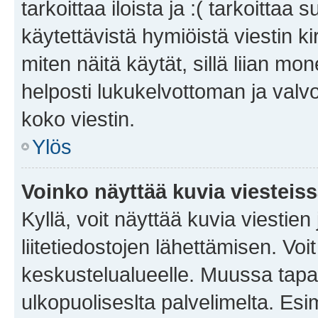
tarkoittaa iloista ja :( tarkoittaa 
käytettävistä hymiöistä viestin k
miten näitä käytät, sillä liian m
helposti lukukelvottoman ja valvo
koko viestin.
Ylös
Voinko näyttää kuvia viesteis
Kyllä, voit näyttää kuvia viestien 
liitetiedostojen lähettämisen. Vo
keskustelualueelle. Muussa tapa
ulkopuoliseslta palvelimelta. Es