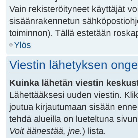
Vain rekisteröityneet käyttäjät v
sisäänrakennetun sähköpostiohjel
toiminnon). Tällä estetään roskap
Ylös
Viestin lähetyksen ong
Kuinka lähetän viestin keskus
Lähettääksesi uuden viestin. Kl
joutua kirjautumaan sisään ennen 
tehdä alueilla on lueteltuna sivun
Voit äänestää, jne.
) lista.