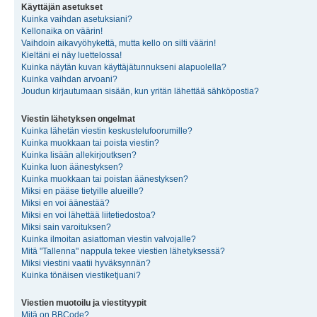
Käyttäjän asetukset
Kuinka vaihdan asetuksiani?
Kellonaika on väärin!
Vaihdoin aikavyöhykettä, mutta kello on silti väärin!
Kieltäni ei näy luettelossa!
Kuinka näytän kuvan käyttäjätunnukseni alapuolella?
Kuinka vaihdan arvoani?
Joudun kirjautumaan sisään, kun yritän lähettää sähköpostia?
Viestin lähetyksen ongelmat
Kuinka lähetän viestin keskustelufoorumille?
Kuinka muokkaan tai poista viestin?
Kuinka lisään allekirjoutksen?
Kuinka luon äänestyksen?
Kuinka muokkaan tai poistan äänestyksen?
Miksi en pääse tietyille alueille?
Miksi en voi äänestää?
Miksi en voi lähettää liitetiedostoa?
Miksi sain varoituksen?
Kuinka ilmoitan asiattoman viestin valvojalle?
Mitä "Tallenna" nappula tekee viestien lähetyksessä?
Miksi viestini vaatii hyväksynnän?
Kuinka tönäisen viestiketjuani?
Viestien muotoilu ja viestityypit
Mitä on BBCode?