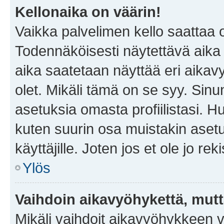
Kellonaika on väärin!
Vaikka palvelimen kello saattaa 
Todennäköisesti näytettävä aika
aika saatetaan näyttää eri aika
olet. Mikäli tämä on se syy. Si
asetuksia omasta profiilistasi. 
kuten suurin osa muistakin asetuks
käyttäjille. Joten jos et ole jo rek
Ylös
Vaihdoin aikavyöhykettä, mutta 
Mikäli vaihdoit aikavyöhykkeen 