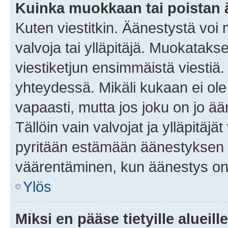
Kuinka muokkaan tai poistan
Kuten viestitkin. Äänestystä voi
valvoja tai ylläpitäjä. Muokatak
viestiketjun ensimmäistä viestiä
yhteydessä. Mikäli kukaan ei ol
vapaasti, mutta jos joku on jo ä
Tällöin vain valvojat ja ylläpitäjä
pyritään estämään äänestyksen 
väärentäminen, kun äänestys on
Ylös
Miksi en pääse tietyille alueill