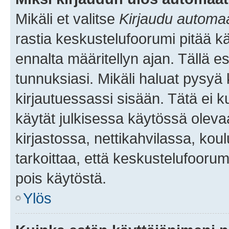
Mikäli et valitse
Kirjaudu automaat
rastia keskustelufoorumi pitää k
ennalta määritellyn ajan. Tällä e
tunnuksiasi. Mikäli haluat pysyä 
kirjautuessassi sisään. Tätä ei k
käytät julkisessa käytössä oleva
kirjastossa, nettikahvilassa, koul
tarkoittaa, että keskustelufoorum
pois käytöstä.
Ylös