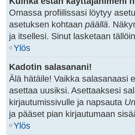
Kuinka estän käyttäjänimeni n
Omassa profiilissasi löytyy aset
asetuksen kohtaan
päällä
. Näkym
ja itsellesi. Sinut lasketaan tällö
Ylös
Kadotin salasanani!
Älä hätäile! Vaikka salasanaasi 
asettaa uusiksi. Asettaaksesi s
kirjautumissivulle ja napsauta
Un
ja pääset pian kirjautumaan sisä
Ylös