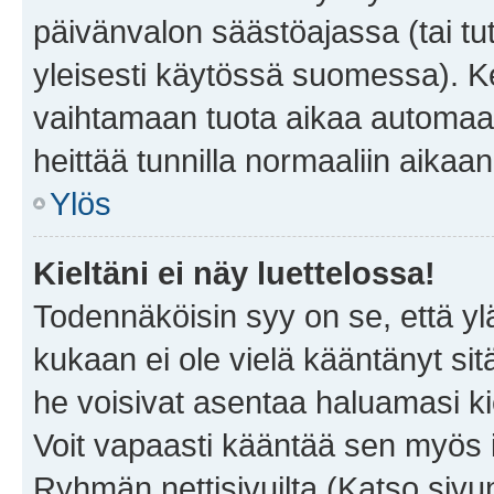
päivänvalon säästöajassa (tai tu
yleisesti käytössä suomessa). Ke
vaihtamaan tuota aikaa automaatti
heittää tunnilla normaaliin aikaan
Ylös
Kieltäni ei näy luettelossa!
Todennäköisin syy on se, että yläp
kukaan ei ole vielä kääntänyt sitä 
he voisivat asentaa haluamasi ki
Voit vapaasti kääntää sen myös i
Ryhmän nettisivuilta (Katso sivun