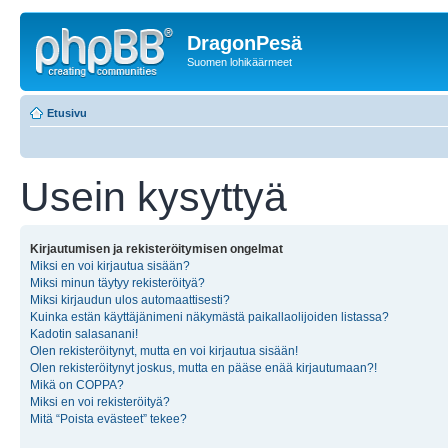
DragonPesä
Suomen lohikäärmeet
Etusivu
Usein kysyttyä
Kirjautumisen ja rekisteröitymisen ongelmat
Miksi en voi kirjautua sisään?
Miksi minun täytyy rekisteröityä?
Miksi kirjaudun ulos automaattisesti?
Kuinka estän käyttäjänimeni näkymästä paikallaolijoiden listassa?
Kadotin salasanani!
Olen rekisteröitynyt, mutta en voi kirjautua sisään!
Olen rekisteröitynyt joskus, mutta en pääse enää kirjautumaan?!
Mikä on COPPA?
Miksi en voi rekisteröityä?
Mitä “Poista evästeet” tekee?