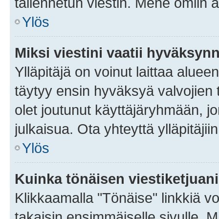
tallennetun viestin. Mene omiin a
Ylös
Miksi viestini vaatii hyväksyn
Ylläpitäjä on voinut laittaa alueen
täytyy ensin hyväksyä valvojien 
olet joutunut käyttäjäryhmään, jo
julkaisua. Ota yhteyttä ylläpitäjii
Ylös
Kuinka tönäisen viestiketjuan
Klikkaamalla "Tönäise" linkkiä voi
takaisin ensimmäiselle sivulle. M