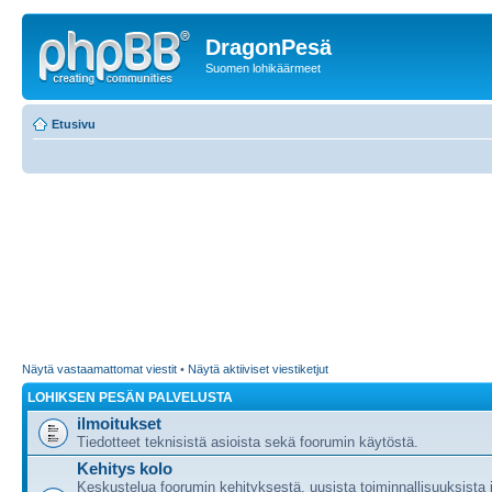
DragonPesä
Suomen lohikäärmeet
Etusivu
Näytä vastaamattomat viestit
•
Näytä aktiiviset viestiketjut
LOHIKSEN PESÄN PALVELUSTA
ilmoitukset
Tiedotteet teknisistä asioista sekä foorumin käytöstä.
Kehitys kolo
Keskustelua foorumin kehityksestä, uusista toiminnallisuuksista