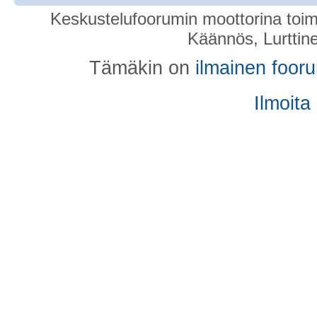
Keskustelufoorumin moottorina toim
Käännös, Lurttin
Tämäkin on
ilmainen foor
Ilmoita