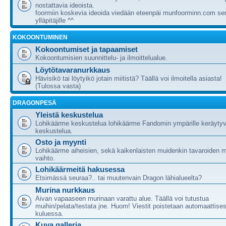
nostattavia ideoista.
foormiin koskevia ideoida viedään eteenpäi munfoorminn.com ser
ylläpitäjille ^^
KOKOONTUMINEN
Kokoontumiset ja tapaamiset
Kokoontumisien suunnittelu- ja ilmoittelualue.
Löytötavaranurkkaus
Hävisikö tai löytyikö jotain miitistä? Täällä voi ilmoitella asiasta!
(Tulossa vasta)
DRAGONPESÄ
Yleistä keskustelua
Lohikäärme keskustelua lohikäärme Fandomin ympärille keräytyv
keskustelua.
Osto ja myynti
Lohikäärme aiheisien, sekä kaikenlaisten muidenkin tavaroiden m
vaihto.
Lohikäärmeitä hakusessa
Etsimässä seuraa?.. tai muutenvain Dragon lähialueelta?
Murina nurkkaus
Aivan vapaaseen murinaan varattu alue. Täällä voi tutustua
muihin/pelata/testata jne. Huom! Viestit poistetaan automaattises
kuluessa.
Kuva galleria