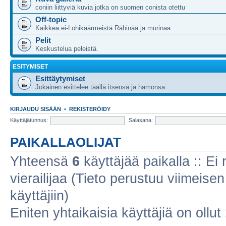
coniin liittyviä kuvia jotka on suomen conista otettu
Off-topic
Kaikkea ei-Lohikäärmeistä Rähinää ja murinaa.
Pelit
Keskustelua peleistä.
ESITYMISET
Esittäytymiset
Jokainen esittelee täällä itsensä ja hamonsa.
KIRJAUDU SISÄÄN
•
REKISTERÖIDY
Käyttäjätunnus:
Salasana:
PAIKALLAOLIJAT
Yhteensä
6
käyttäjää paikalla :: Ei r
vierailijaa (Tieto perustuu viimeisen 
käyttäjiin)
Eniten yhtaikaisia käyttäjiä on ollut