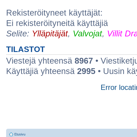
Rekisteröityneet käyttäjät:
Ei rekisteröityneitä käyttäjiä
Selite:
Ylläpitäjät
,
Valvojat
,
Villit D
TILASTOT
Viestejä yhteensä
8967
• Viestiket
Käyttäjiä yhteensä
2995
• Uusin kä
Error locati
Etusivu