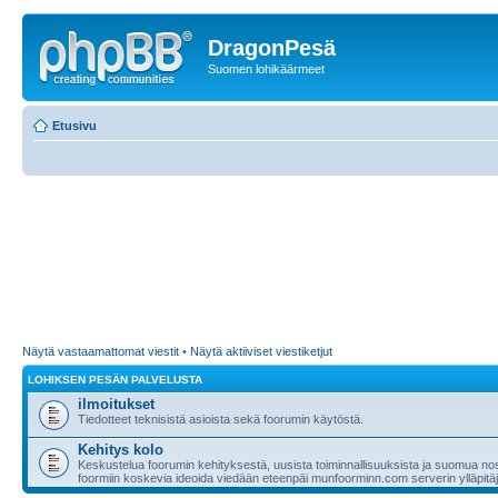
DragonPesä
Suomen lohikäärmeet
Etusivu
Näytä vastaamattomat viestit
•
Näytä aktiiviset viestiketjut
LOHIKSEN PESÄN PALVELUSTA
ilmoitukset
Tiedotteet teknisistä asioista sekä foorumin käytöstä.
Kehitys kolo
Keskustelua foorumin kehityksestä, uusista toiminnallisuuksista ja suomua nost
foormiin koskevia ideoida viedään eteenpäi munfoorminn.com serverin ylläpitäji