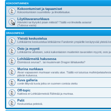
KOKOONTUMINEN
Kokoontumiset ja tapaamiset
Kokoontumisien suunnittelu- ja ilmoittelualue.
Löytötavaranurkkaus
Hävisikö tai löytyikö jotain miitistä? Täällä voi ilmoitella asiasta!
(Tulossa vasta)
DRAGONPESÄ
Yleistä keskustelua
Lohikäärme keskustelua lohikäärme Fandomin ympärille keräytyvää yleistä ke
Osto ja myynti
Lohikäärme aiheisien, sekä kaikenlaisten muidenkin tavaroiden myynti, osto ja
Lohikäärmeitä hakusessa
Etsimässä seuraa?.. tai muutenvain Dragon lähialueelta?
Murina nurkkaus
Aivan vapaaseen murinaan varattu alue. Täällä voi tutustua muihin/pelata/testa
päivän kuluessa.
Kuva galleria
coniin liittyviä kuvia jotka on suomen conista otettu
Off-topic
Kaikkea ei-Lohikäärmeistä Rähinää ja murinaa.
Pelit
Keskustelua peleistä.