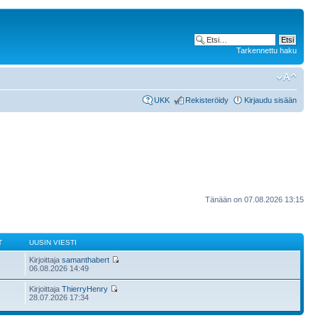
Tarkennettu haku
UKK
Rekisteröidy
Kirjaudu sisään
Tänään on 07.08.2026 13:15
T
UUSIN VIESTI
Kirjoittaja
samanthabert
06.08.2026 14:49
Kirjoittaja
ThierryHenry
28.07.2026 17:34