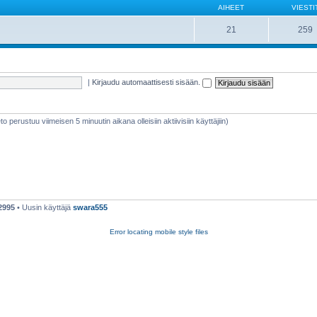
AIHEET
VIESTI
21
259
|
Kirjaudu automaattisesti sisään.
ieto perustuu viimeisen 5 minuutin aikana olleisiin aktiivisiin käyttäjiin)
2995
• Uusin käyttäjä
swara555
Error locating mobile style files