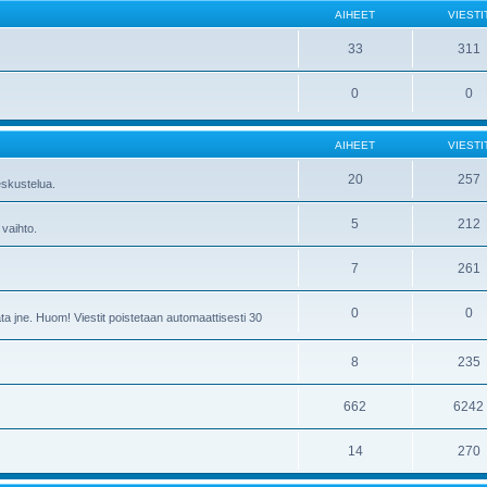
AIHEET
VIESTI
33
311
0
0
AIHEET
VIESTI
20
257
skustelua.
5
212
 vaihto.
7
261
0
0
ta jne. Huom! Viestit poistetaan automaattisesti 30
8
235
662
6242
14
270