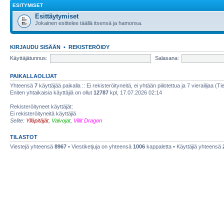
ESITYMISET
Esittäytymiset
Jokainen esittelee täällä itsensä ja hamonsa.
KIRJAUDU SISÄÄN
•
REKISTERÖIDY
Käyttäjätunnus:
Salasana:
PAIKALLAOLIJAT
Yhteensä
7
käyttäjää paikalla :: Ei rekisteröityneitä, ei yhtään piilotettua ja 7 vierailijaa (T
Eniten yhtaikaisia käyttäjiä on ollut
12787
kpl, 17.07.2026 02:14
Rekisteröityneet käyttäjät:
Ei rekisteröityneitä käyttäjiä
Selite:
Ylläpitäjät
,
Valvojat
,
Villit Dragon
TILASTOT
Viestejä yhteensä
8967
• Viestiketjuja on yhteensä
1006
kappaletta • Käyttäjiä yhteensä