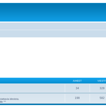
AIHEET
VIESTI
34
328
198
582
attavia ideoista.
lle ^^