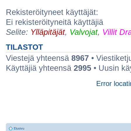
Rekisteröityneet käyttäjät:
Ei rekisteröityneitä käyttäjiä
Selite:
Ylläpitäjät
,
Valvojat
,
Villit D
TILASTOT
Viestejä yhteensä
8967
• Viestiket
Käyttäjiä yhteensä
2995
• Uusin kä
Error locati
Etusivu