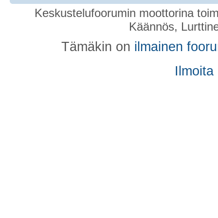
Keskustelufoorumin moottorina toim
Käännös, Lurttin
Tämäkin on
ilmainen foor
Ilmoita