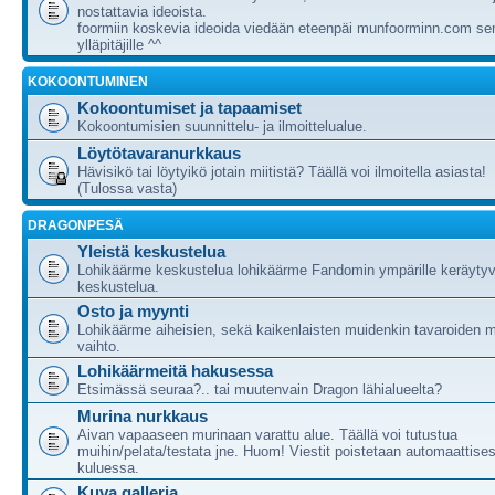
nostattavia ideoista.
foormiin koskevia ideoida viedään eteenpäi munfoorminn.com ser
ylläpitäjille ^^
KOKOONTUMINEN
Kokoontumiset ja tapaamiset
Kokoontumisien suunnittelu- ja ilmoittelualue.
Löytötavaranurkkaus
Hävisikö tai löytyikö jotain miitistä? Täällä voi ilmoitella asiasta!
(Tulossa vasta)
DRAGONPESÄ
Yleistä keskustelua
Lohikäärme keskustelua lohikäärme Fandomin ympärille keräytyv
keskustelua.
Osto ja myynti
Lohikäärme aiheisien, sekä kaikenlaisten muidenkin tavaroiden m
vaihto.
Lohikäärmeitä hakusessa
Etsimässä seuraa?.. tai muutenvain Dragon lähialueelta?
Murina nurkkaus
Aivan vapaaseen murinaan varattu alue. Täällä voi tutustua
muihin/pelata/testata jne. Huom! Viestit poistetaan automaattises
kuluessa.
Kuva galleria