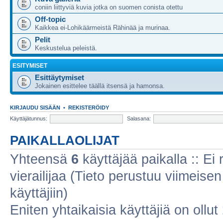
coniin liittyviä kuvia jotka on suomen conista otettu
Off-topic
Kaikkea ei-Lohikäärmeistä Rähinää ja murinaa.
Pelit
Keskustelua peleistä.
ESITYMISET
Esittäytymiset
Jokainen esittelee täällä itsensä ja hamonsa.
KIRJAUDU SISÄÄN
•
REKISTERÖIDY
Käyttäjätunnus:
Salasana:
PAIKALLAOLIJAT
Yhteensä
6
käyttäjää paikalla :: Ei r
vierailijaa (Tieto perustuu viimeisen 
käyttäjiin)
Eniten yhtaikaisia käyttäjiä on ollut