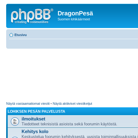
DragonPesä
Suomen lohikäärmeet
Etusivu
Näytä vastaamattomat viestit
•
Näytä aktiiviset viestiketjut
LOHIKSEN PESÄN PALVELUSTA
ilmoitukset
Tiedotteet teknisistä asioista sekä foorumin käytöstä.
Kehitys kolo
Keskustelua foorumin kehityksestä, uusista toiminnallisuuksista