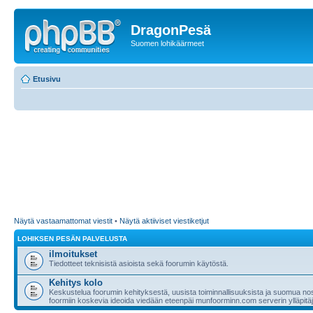
DragonPesä
Suomen lohikäärmeet
Etusivu
Näytä vastaamattomat viestit
•
Näytä aktiiviset viestiketjut
LOHIKSEN PESÄN PALVELUSTA
ilmoitukset
Tiedotteet teknisistä asioista sekä foorumin käytöstä.
Kehitys kolo
Keskustelua foorumin kehityksestä, uusista toiminnallisuuksista ja suomua nost
foormiin koskevia ideoida viedään eteenpäi munfoorminn.com serverin ylläpitäji