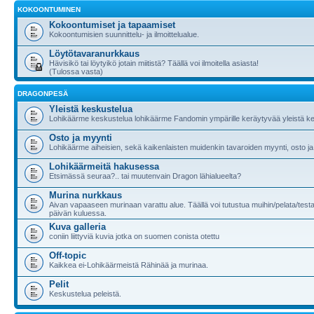
KOKOONTUMINEN
Kokoontumiset ja tapaamiset
Kokoontumisien suunnittelu- ja ilmoittelualue.
Löytötavaranurkkaus
Hävisikö tai löytyikö jotain miitistä? Täällä voi ilmoitella asiasta!
(Tulossa vasta)
DRAGONPESÄ
Yleistä keskustelua
Lohikäärme keskustelua lohikäärme Fandomin ympärille keräytyvää yleistä ke
Osto ja myynti
Lohikäärme aiheisien, sekä kaikenlaisten muidenkin tavaroiden myynti, osto ja
Lohikäärmeitä hakusessa
Etsimässä seuraa?.. tai muutenvain Dragon lähialueelta?
Murina nurkkaus
Aivan vapaaseen murinaan varattu alue. Täällä voi tutustua muihin/pelata/testa
päivän kuluessa.
Kuva galleria
coniin liittyviä kuvia jotka on suomen conista otettu
Off-topic
Kaikkea ei-Lohikäärmeistä Rähinää ja murinaa.
Pelit
Keskustelua peleistä.