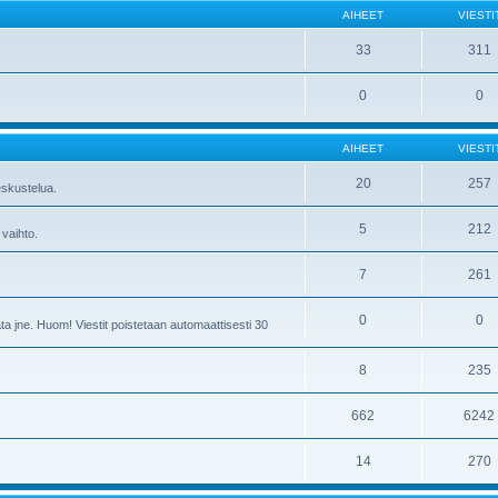
AIHEET
VIESTI
33
311
0
0
AIHEET
VIESTI
20
257
skustelua.
5
212
 vaihto.
7
261
0
0
ta jne. Huom! Viestit poistetaan automaattisesti 30
8
235
662
6242
14
270