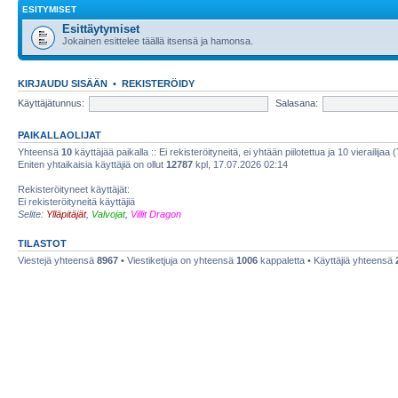
ESITYMISET
Esittäytymiset
Jokainen esittelee täällä itsensä ja hamonsa.
KIRJAUDU SISÄÄN
•
REKISTERÖIDY
Käyttäjätunnus:
Salasana:
PAIKALLAOLIJAT
Yhteensä
10
käyttäjää paikalla :: Ei rekisteröityneitä, ei yhtään piilotettua ja 10 vierailijaa 
Eniten yhtaikaisia käyttäjiä on ollut
12787
kpl, 17.07.2026 02:14
Rekisteröityneet käyttäjät:
Ei rekisteröityneitä käyttäjiä
Selite:
Ylläpitäjät
,
Valvojat
,
Villit Dragon
TILASTOT
Viestejä yhteensä
8967
• Viestiketjuja on yhteensä
1006
kappaletta • Käyttäjiä yhteensä