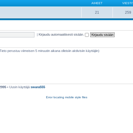
AIHEET
VIESTI
21
259
|
Kirjaudu automaattisesti sisään.
(Tieto perustuu viimeisen 5 minuutin aikana olleisiin aktiivisiin käyttäjiin)
2995
• Uusin käyttäjä
swara555
Error locating mobile style files