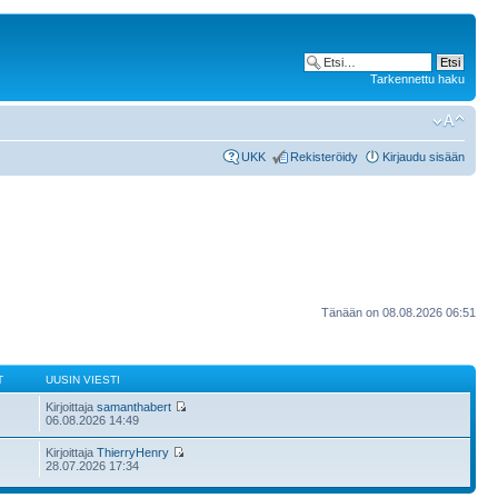
Tarkennettu haku
UKK
Rekisteröidy
Kirjaudu sisään
Tänään on 08.08.2026 06:51
T
UUSIN VIESTI
Kirjoittaja
samanthabert
06.08.2026 14:49
Kirjoittaja
ThierryHenry
28.07.2026 17:34