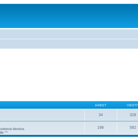
AIHEET
VIESTI
34
328
198
582
attavia ideoista.
lle ^^