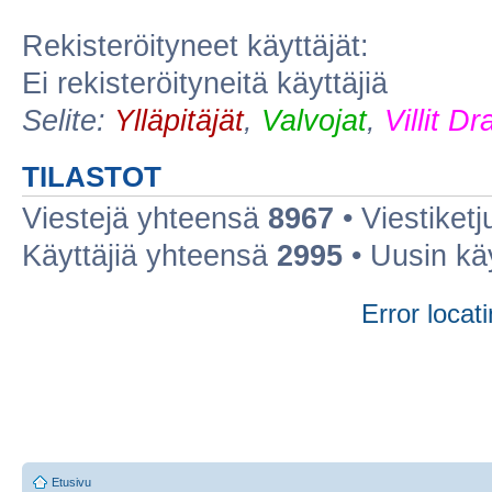
Rekisteröityneet käyttäjät:
Ei rekisteröityneitä käyttäjiä
Selite:
Ylläpitäjät
,
Valvojat
,
Villit D
TILASTOT
Viestejä yhteensä
8967
• Viestiket
Käyttäjiä yhteensä
2995
• Uusin kä
Error locati
Etusivu