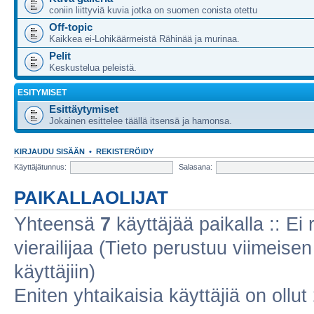
coniin liittyviä kuvia jotka on suomen conista otettu
Off-topic
Kaikkea ei-Lohikäärmeistä Rähinää ja murinaa.
Pelit
Keskustelua peleistä.
ESITYMISET
Esittäytymiset
Jokainen esittelee täällä itsensä ja hamonsa.
KIRJAUDU SISÄÄN
•
REKISTERÖIDY
Käyttäjätunnus:
Salasana:
PAIKALLAOLIJAT
Yhteensä
7
käyttäjää paikalla :: Ei r
vierailijaa (Tieto perustuu viimeisen 
käyttäjiin)
Eniten yhtaikaisia käyttäjiä on ollut