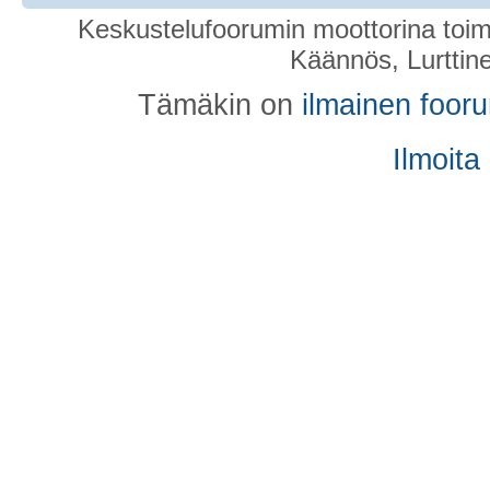
Keskustelufoorumin moottorina toim
Käännös, Lurttin
Tämäkin on
ilmainen foor
Ilmoita