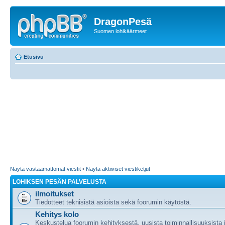
DragonPesä
Suomen lohikäärmeet
Etusivu
Näytä vastaamattomat viestit
•
Näytä aktiiviset viestiketjut
LOHIKSEN PESÄN PALVELUSTA
ilmoitukset
Tiedotteet teknisistä asioista sekä foorumin käytöstä.
Kehitys kolo
Keskustelua foorumin kehityksestä, uusista toiminnallisuuksista