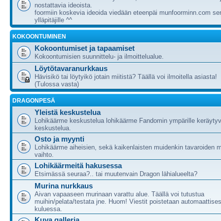
nostattavia ideoista.
foormiin koskevia ideoida viedään eteenpäi munfoorminn.com ser
ylläpitäjille ^^
KOKOONTUMINEN
Kokoontumiset ja tapaamiset
Kokoontumisien suunnittelu- ja ilmoittelualue.
Löytötavaranurkkaus
Hävisikö tai löytyikö jotain miitistä? Täällä voi ilmoitella asiasta!
(Tulossa vasta)
DRAGONPESÄ
Yleistä keskustelua
Lohikäärme keskustelua lohikäärme Fandomin ympärille keräytyv
keskustelua.
Osto ja myynti
Lohikäärme aiheisien, sekä kaikenlaisten muidenkin tavaroiden m
vaihto.
Lohikäärmeitä hakusessa
Etsimässä seuraa?.. tai muutenvain Dragon lähialueelta?
Murina nurkkaus
Aivan vapaaseen murinaan varattu alue. Täällä voi tutustua
muihin/pelata/testata jne. Huom! Viestit poistetaan automaattises
kuluessa.
Kuva galleria