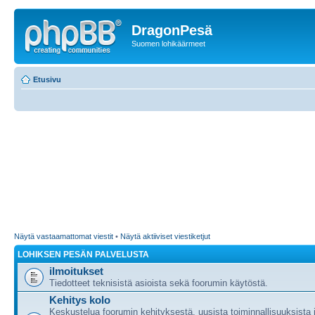
DragonPesä
Suomen lohikäärmeet
Etusivu
Näytä vastaamattomat viestit
•
Näytä aktiiviset viestiketjut
LOHIKSEN PESÄN PALVELUSTA
ilmoitukset
Tiedotteet teknisistä asioista sekä foorumin käytöstä.
Kehitys kolo
Keskustelua foorumin kehityksestä, uusista toiminnallisuuksista