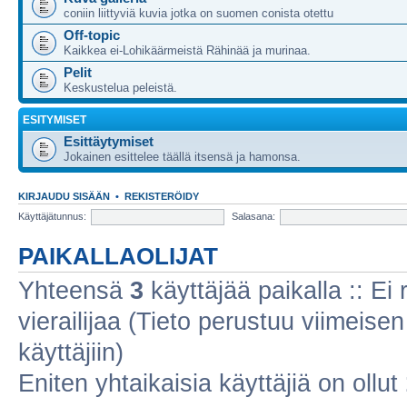
coniin liittyviä kuvia jotka on suomen conista otettu
Off-topic
Kaikkea ei-Lohikäärmeistä Rähinää ja murinaa.
Pelit
Keskustelua peleistä.
ESITYMISET
Esittäytymiset
Jokainen esittelee täällä itsensä ja hamonsa.
KIRJAUDU SISÄÄN
•
REKISTERÖIDY
Käyttäjätunnus:
Salasana:
PAIKALLAOLIJAT
Yhteensä
3
käyttäjää paikalla :: Ei r
vierailijaa (Tieto perustuu viimeisen 
käyttäjiin)
Eniten yhtaikaisia käyttäjiä on ollut