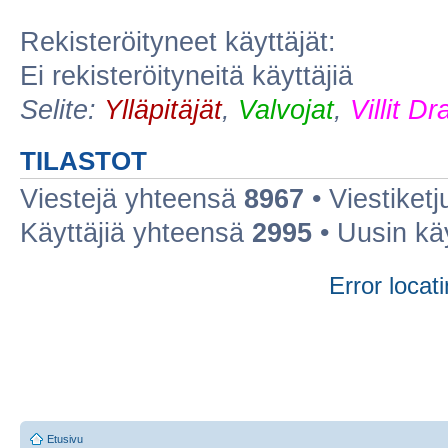
Rekisteröityneet käyttäjät:
Ei rekisteröityneitä käyttäjiä
Selite:
Ylläpitäjät
,
Valvojat
,
Villit D
TILASTOT
Viestejä yhteensä
8967
• Viestiket
Käyttäjiä yhteensä
2995
• Uusin kä
Error locati
Etusivu