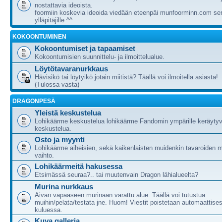
nostattavia ideoista.
foormiin koskevia ideoida viedään eteenpäi munfoorminn.com ser
ylläpitäjille ^^
KOKOONTUMINEN
Kokoontumiset ja tapaamiset
Kokoontumisien suunnittelu- ja ilmoittelualue.
Löytötavaranurkkaus
Hävisikö tai löytyikö jotain miitistä? Täällä voi ilmoitella asiasta!
(Tulossa vasta)
DRAGONPESÄ
Yleistä keskustelua
Lohikäärme keskustelua lohikäärme Fandomin ympärille keräytyv
keskustelua.
Osto ja myynti
Lohikäärme aiheisien, sekä kaikenlaisten muidenkin tavaroiden m
vaihto.
Lohikäärmeitä hakusessa
Etsimässä seuraa?.. tai muutenvain Dragon lähialueelta?
Murina nurkkaus
Aivan vapaaseen murinaan varattu alue. Täällä voi tutustua
muihin/pelata/testata jne. Huom! Viestit poistetaan automaattises
kuluessa.
Kuva galleria