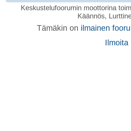
Keskustelufoorumin moottorina toim
Käännös, Lurttin
Tämäkin on
ilmainen foor
Ilmoita