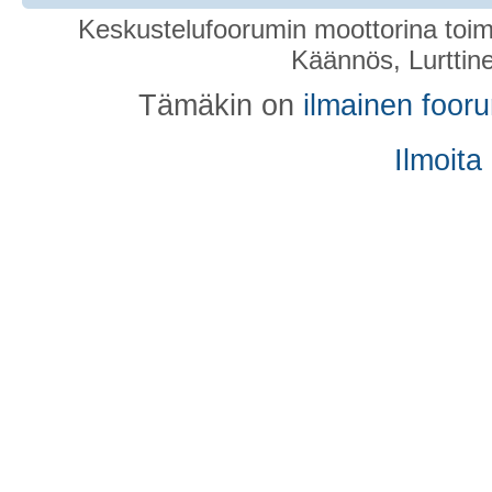
Keskustelufoorumin moottorina toim
Käännös, Lurttin
Tämäkin on
ilmainen foor
Ilmoita