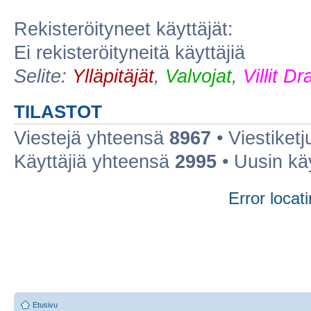
Rekisteröityneet käyttäjät:
Ei rekisteröityneitä käyttäjiä
Selite:
Ylläpitäjät
,
Valvojat
,
Villit D
TILASTOT
Viestejä yhteensä
8967
• Viestiket
Käyttäjiä yhteensä
2995
• Uusin kä
Error locati
Etusivu