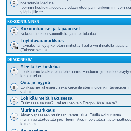
nostattavia ideoista.
foormiin koskevia ideoida viedään eteenpäi munfoorminn.com ser
ylläpitäjille ^^
KOKOONTUMINEN
Kokoontumiset ja tapaamiset
Kokoontumisien suunnittelu- ja ilmoittelualue.
Löytötavaranurkkaus
Hävisikö tai löytyikö jotain miitistä? Täällä voi ilmoitella asiasta!
(Tulossa vasta)
DRAGONPESÄ
Yleistä keskustelua
Lohikäärme keskustelua lohikäärme Fandomin ympärille keräytyv
keskustelua.
Osto ja myynti
Lohikäärme aiheisien, sekä kaikenlaisten muidenkin tavaroiden m
vaihto.
Lohikäärmeitä hakusessa
Etsimässä seuraa?.. tai muutenvain Dragon lähialueelta?
Murina nurkkaus
Aivan vapaaseen murinaan varattu alue. Täällä voi tutustua
muihin/pelata/testata jne. Huom! Viestit poistetaan automaattises
kuluessa.
Kuva galleria