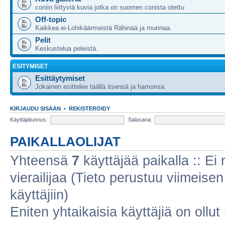
coniin liittyviä kuvia jotka on suomen conista otettu
Off-topic
Kaikkea ei-Lohikäärmeistä Rähinää ja murinaa.
Pelit
Keskustelua peleistä.
ESITYMISET
Esittäytymiset
Jokainen esittelee täällä itsensä ja hamonsa.
KIRJAUDU SISÄÄN
•
REKISTERÖIDY
Käyttäjätunnus:
Salasana:
PAIKALLAOLIJAT
Yhteensä
7
käyttäjää paikalla :: Ei r
vierailijaa (Tieto perustuu viimeisen 
käyttäjiin)
Eniten yhtaikaisia käyttäjiä on ollut