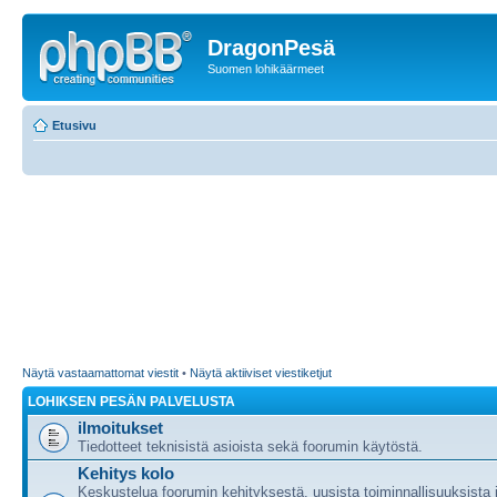
DragonPesä
Suomen lohikäärmeet
Etusivu
Näytä vastaamattomat viestit
•
Näytä aktiiviset viestiketjut
LOHIKSEN PESÄN PALVELUSTA
ilmoitukset
Tiedotteet teknisistä asioista sekä foorumin käytöstä.
Kehitys kolo
Keskustelua foorumin kehityksestä, uusista toiminnallisuuksista