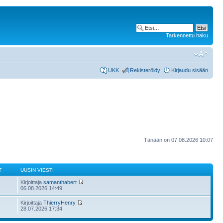
Tarkennettu haku
UKK
Rekisteröidy
Kirjaudu sisään
Tänään on 07.08.2026 10:07
T
UUSIN VIESTI
Kirjoittaja
samanthabert
06.08.2026 14:49
Kirjoittaja
ThierryHenry
28.07.2026 17:34