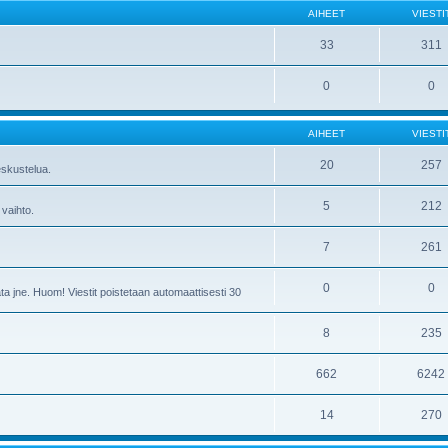
AIHEET
VIESTI
33
311
0
0
AIHEET
VIESTI
20
257
skustelua.
5
212
 vaihto.
7
261
0
0
ta jne. Huom! Viestit poistetaan automaattisesti 30
8
235
662
6242
14
270