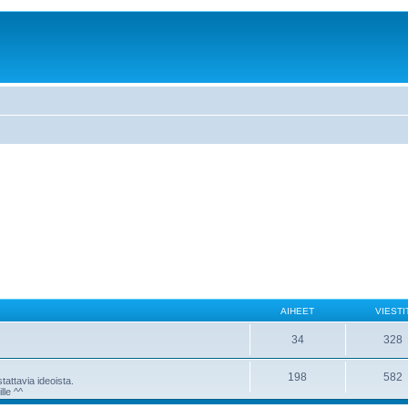
AIHEET
VIESTI
34
328
198
582
attavia ideoista.
lle ^^