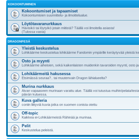
KOKOONTUMINEN
Kokoontumiset ja tapaamiset
Kokoontumisien suunnittelu- ja ilmoittelualue.
Löytötavaranurkkaus
Hävisikö tai löytyikö jotain miitistä? Täällä voi ilmoitella asiasta!
(Tulossa vasta)
DRAGONPESÄ
Yleistä keskustelua
Lohikäärme keskustelua lohikäärme Fandomin ympärille keräytyvää yleistä ke
Osto ja myynti
Lohikäärme aiheisien, sekä kaikenlaisten muidenkin tavaroiden myynti, osto ja
Lohikäärmeitä hakusessa
Etsimässä seuraa?.. tai muutenvain Dragon lähialueelta?
Murina nurkkaus
Aivan vapaaseen murinaan varattu alue. Täällä voi tutustua muihin/pelata/testa
päivän kuluessa.
Kuva galleria
coniin liittyviä kuvia jotka on suomen conista otettu
Off-topic
Kaikkea ei-Lohikäärmeistä Rähinää ja murinaa.
Pelit
Keskustelua peleistä.