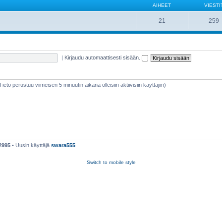
AIHEET
VIESTI
21
259
|
Kirjaudu automaattisesti sisään.
(Tieto perustuu viimeisen 5 minuutin aikana olleisiin aktiivisiin käyttäjiin)
2995
• Uusin käyttäjä
swara555
Switch to mobile style