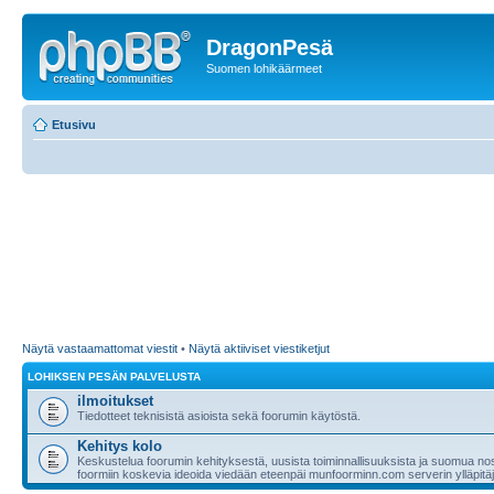
DragonPesä
Suomen lohikäärmeet
Etusivu
Näytä vastaamattomat viestit
•
Näytä aktiiviset viestiketjut
LOHIKSEN PESÄN PALVELUSTA
ilmoitukset
Tiedotteet teknisistä asioista sekä foorumin käytöstä.
Kehitys kolo
Keskustelua foorumin kehityksestä, uusista toiminnallisuuksista ja suomua nost
foormiin koskevia ideoida viedään eteenpäi munfoorminn.com serverin ylläpitäji