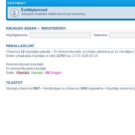
ESITYMISET
Esittäytymiset
Jokainen esittelee täällä itsensä ja hamonsa.
KIRJAUDU SISÄÄN
•
REKISTERÖIDY
Käyttäjätunnus:
Salasana:
PAIKALLAOLIJAT
Yhteensä
12
käyttäjää paikalla :: Ei rekisteröityneitä, ei yhtään piilotettua ja 12 vierailijaa 
Eniten yhtaikaisia käyttäjiä on ollut
12787
kpl, 17.07.2026 02:14
Rekisteröityneet käyttäjät:
Ei rekisteröityneitä käyttäjiä
Selite:
Ylläpitäjät
,
Valvojat
,
Villit Dragon
TILASTOT
Viestejä yhteensä
8967
• Viestiketjuja on yhteensä
1006
kappaletta • Käyttäjiä yhteensä