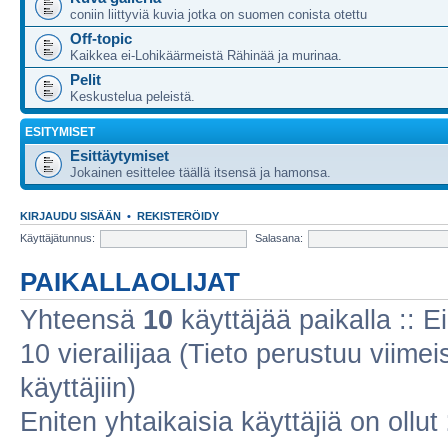
coniin liittyviä kuvia jotka on suomen conista otettu
Off-topic
Kaikkea ei-Lohikäärmeistä Rähinää ja murinaa.
Pelit
Keskustelua peleistä.
ESITYMISET
Esittäytymiset
Jokainen esittelee täällä itsensä ja hamonsa.
KIRJAUDU SISÄÄN
•
REKISTERÖIDY
Käyttäjätunnus:
Salasana:
PAIKALLAOLIJAT
Yhteensä
10
käyttäjää paikalla :: Ei
10 vierailijaa (Tieto perustuu viimeis
käyttäjiin)
Eniten yhtaikaisia käyttäjiä on ollut