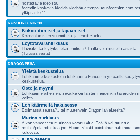
nostattavia ideoista.
foormiin koskevia ideoida viedään eteenpäi munfoorminn.com ser
ylläpitäjille ^^
KOKOONTUMINEN
Kokoontumiset ja tapaamiset
Kokoontumisien suunnittelu- ja ilmoittelualue.
Löytötavaranurkkaus
Hävisikö tai löytyikö jotain miitistä? Täällä voi ilmoitella asiasta!
(Tulossa vasta)
DRAGONPESÄ
Yleistä keskustelua
Lohikäärme keskustelua lohikäärme Fandomin ympärille keräytyv
keskustelua.
Osto ja myynti
Lohikäärme aiheisien, sekä kaikenlaisten muidenkin tavaroiden m
vaihto.
Lohikäärmeitä hakusessa
Etsimässä seuraa?.. tai muutenvain Dragon lähialueelta?
Murina nurkkaus
Aivan vapaaseen murinaan varattu alue. Täällä voi tutustua
muihin/pelata/testata jne. Huom! Viestit poistetaan automaattises
kuluessa.
Kuva galleria