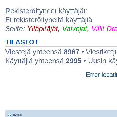
Rekisteröityneet käyttäjät:
Ei rekisteröityneitä käyttäjiä
Selite:
Ylläpitäjät
,
Valvojat
,
Villit D
TILASTOT
Viestejä yhteensä
8967
• Viestiket
Käyttäjiä yhteensä
2995
• Uusin kä
Error locati
Etusivu