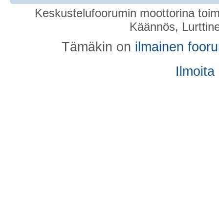
Keskustelufoorumin moottorina toim
Käännös, Lurttin
Tämäkin on
ilmainen foor
Ilmoita