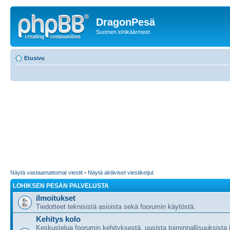
DragonPesä
Suomen lohikäärmeet
Etusivu
Näytä vastaamattomat viestit
•
Näytä aktiiviset viestiketjut
LOHIKSEN PESÄN PALVELUSTA
ilmoitukset
Tiedotteet teknisistä asioista sekä foorumin käytöstä.
Kehitys kolo
Keskustelua foorumin kehityksestä, uusista toiminnallisuuksista