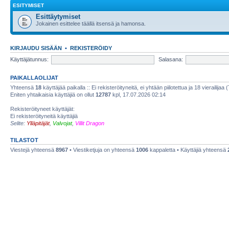
ESITYMISET
Esittäytymiset
Jokainen esittelee täällä itsensä ja hamonsa.
KIRJAUDU SISÄÄN
•
REKISTERÖIDY
Käyttäjätunnus:
Salasana:
PAIKALLAOLIJAT
Yhteensä
18
käyttäjää paikalla :: Ei rekisteröityneitä, ei yhtään piilotettua ja 18 vierailijaa 
Eniten yhtaikaisia käyttäjiä on ollut
12787
kpl, 17.07.2026 02:14
Rekisteröityneet käyttäjät:
Ei rekisteröityneitä käyttäjiä
Selite:
Ylläpitäjät
,
Valvojat
,
Villit Dragon
TILASTOT
Viestejä yhteensä
8967
• Viestiketjuja on yhteensä
1006
kappaletta • Käyttäjiä yhteensä