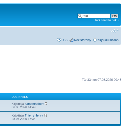
Tarkennettu haku
UKK
Rekisteröidy
Kirjaudu sisään
Tänään on 07.08.2026 00:45
T
UUSIN VIESTI
Kirjoittaja
samanthabert
06.08.2026 14:49
Kirjoittaja
ThierryHenry
28.07.2026 17:34