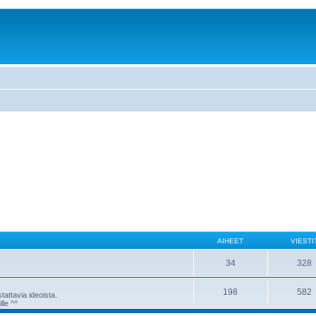
AIHEET
VIESTI
34
328
198
582
attavia ideoista.
lle ^^