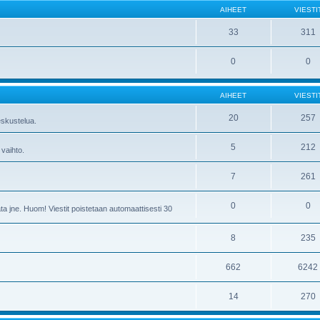
AIHEET
VIESTI
33
311
0
0
AIHEET
VIESTI
20
257
skustelua.
5
212
 vaihto.
7
261
0
0
ta jne. Huom! Viestit poistetaan automaattisesti 30
8
235
662
6242
14
270