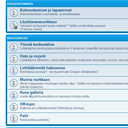
KOKOONTUMINEN
Kokoontumiset ja tapaamiset
Kokoontumisien suunnittelu- ja ilmoittelualue.
Löytötavaranurkkaus
Hävisikö tai löytyikö jotain miitistä? Täällä voi ilmoitella asiasta!
(Tulossa vasta)
DRAGONPESÄ
Yleistä keskustelua
Lohikäärme keskustelua lohikäärme Fandomin ympärille keräytyvää yleistä ke
Osto ja myynti
Lohikäärme aiheisien, sekä kaikenlaisten muidenkin tavaroiden myynti, osto ja
Lohikäärmeitä hakusessa
Etsimässä seuraa?.. tai muutenvain Dragon lähialueelta?
Murina nurkkaus
Aivan vapaaseen murinaan varattu alue. Täällä voi tutustua muihin/pelata/testa
päivän kuluessa.
Kuva galleria
coniin liittyviä kuvia jotka on suomen conista otettu
Off-topic
Kaikkea ei-Lohikäärmeistä Rähinää ja murinaa.
Pelit
Keskustelua peleistä.