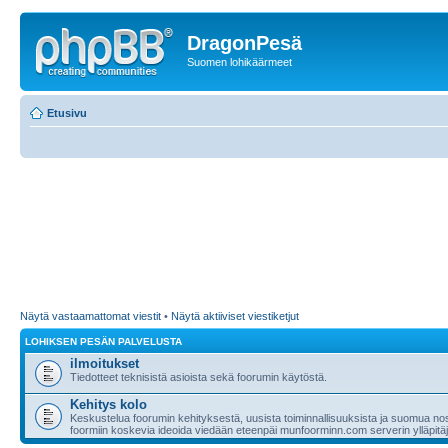
DragonPesä
Suomen lohikäärmeet
Etusivu
Näytä vastaamattomat viestit
•
Näytä aktiiviset viestiketjut
LOHIKSEN PESÄN PALVELUSTA
ilmoitukset
Tiedotteet teknisistä asioista sekä foorumin käytöstä.
Kehitys kolo
Keskustelua foorumin kehityksestä, uusista toiminnallisuuksista ja suomua nost
foormiin koskevia ideoida viedään eteenpäi munfoorminn.com serverin ylläpitäji