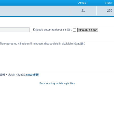
AIHEET
VIESTI
21
259
|
Kirjaudu automaattisesti sisään.
(Tieto perustuu viimeisen 5 minuutin aikana olleisiin aktiivisiin käyttäjiin)
2995
• Uusin käyttäjä
swara555
Error locating mobile style files