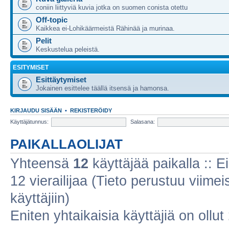
coniin liittyviä kuvia jotka on suomen conista otettu
Off-topic
Kaikkea ei-Lohikäärmeistä Rähinää ja murinaa.
Pelit
Keskustelua peleistä.
ESITYMISET
Esittäytymiset
Jokainen esittelee täällä itsensä ja hamonsa.
KIRJAUDU SISÄÄN
•
REKISTERÖIDY
Käyttäjätunnus:
Salasana:
PAIKALLAOLIJAT
Yhteensä
12
käyttäjää paikalla :: Ei
12 vierailijaa (Tieto perustuu viimeis
käyttäjiin)
Eniten yhtaikaisia käyttäjiä on ollut