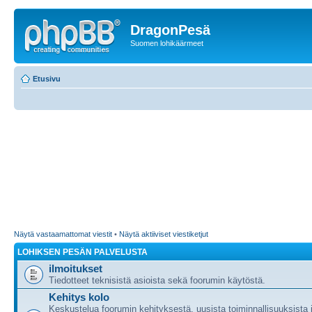
DragonPesä
Suomen lohikäärmeet
Etusivu
Näytä vastaamattomat viestit
•
Näytä aktiiviset viestiketjut
LOHIKSEN PESÄN PALVELUSTA
ilmoitukset
Tiedotteet teknisistä asioista sekä foorumin käytöstä.
Kehitys kolo
Keskustelua foorumin kehityksestä, uusista toiminnallisuuksista