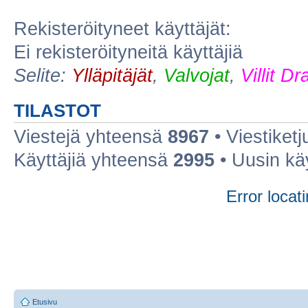
Rekisteröityneet käyttäjät:
Ei rekisteröityneitä käyttäjiä
Selite:
Ylläpitäjät
,
Valvojat
,
Villit D
TILASTOT
Viestejä yhteensä
8967
• Viestiket
Käyttäjiä yhteensä
2995
• Uusin kä
Error locati
Etusivu