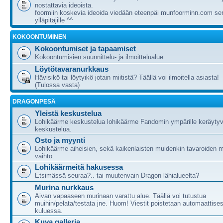
nostattavia ideoista.
foormiin koskevia ideoida viedään eteenpäi munfoorminn.com ser
ylläpitäjille ^^
KOKOONTUMINEN
Kokoontumiset ja tapaamiset
Kokoontumisien suunnittelu- ja ilmoittelualue.
Löytötavaranurkkaus
Hävisikö tai löytyikö jotain miitistä? Täällä voi ilmoitella asiasta!
(Tulossa vasta)
DRAGONPESÄ
Yleistä keskustelua
Lohikäärme keskustelua lohikäärme Fandomin ympärille keräytyv
keskustelua.
Osto ja myynti
Lohikäärme aiheisien, sekä kaikenlaisten muidenkin tavaroiden m
vaihto.
Lohikäärmeitä hakusessa
Etsimässä seuraa?.. tai muutenvain Dragon lähialueelta?
Murina nurkkaus
Aivan vapaaseen murinaan varattu alue. Täällä voi tutustua
muihin/pelata/testata jne. Huom! Viestit poistetaan automaattises
kuluessa.
Kuva galleria