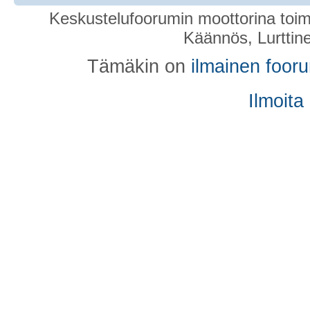
Keskustelufoorumin moottorina toim
Käännös, Lurttin
Tämäkin on
ilmainen foor
Ilmoita