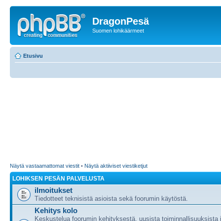
DragonPesä
Suomen lohikäärmeet
Etusivu
Näytä vastaamattomat viestit
•
Näytä aktiiviset viestiketjut
LOHIKSEN PESÄN PALVELUSTA
ilmoitukset
Tiedotteet teknisistä asioista sekä foorumin käytöstä.
Kehitys kolo
Keskustelua foorumin kehityksestä, uusista toiminnallisuuksista