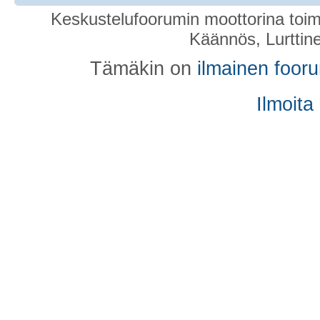
Keskustelufoorumin moottorina toim
Käännös, Lurttin
Tämäkin on
ilmainen foor
Ilmoita