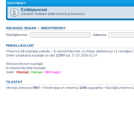
ESITYMISET
Esittäytymiset
Jokainen esittelee täällä itsensä ja hamonsa.
KIRJAUDU SISÄÄN
•
REKISTERÖIDY
Käyttäjätunnus:
Salasana:
PAIKALLAOLIJAT
Yhteensä
13
käyttäjää paikalla :: Ei rekisteröityneitä, ei yhtään piilotettua ja 13 vierailijaa 
Eniten yhtaikaisia käyttäjiä on ollut
12787
kpl, 17.07.2026 02:14
Rekisteröityneet käyttäjät:
Ei rekisteröityneitä käyttäjiä
Selite:
Ylläpitäjät
,
Valvojat
,
Villit Dragon
TILASTOT
Viestejä yhteensä
8967
• Viestiketjuja on yhteensä
1006
kappaletta • Käyttäjiä yhteensä