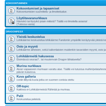
KOKOONTUMINEN
Kokoontumiset ja tapaamiset
Kokoontumisien suunnittelu- ja ilmoittelualue.
Löytötavaranurkkaus
Hävisikö tai löytyikö jotain miitistä? Täällä voi ilmoitella asiasta!
(Tulossa vasta)
DRAGONPESÄ
Yleistä keskustelua
Lohikäärme keskustelua lohikäärme Fandomin ympärille keräytyvää yleistä ke
Osto ja myynti
Lohikäärme aiheisien, sekä kaikenlaisten muidenkin tavaroiden myynti, osto ja
Lohikäärmeitä hakusessa
Etsimässä seuraa?.. tai muutenvain Dragon lähialueelta?
Murina nurkkaus
Aivan vapaaseen murinaan varattu alue. Täällä voi tutustua muihin/pelata/testa
päivän kuluessa.
Kuva galleria
coniin liittyviä kuvia jotka on suomen conista otettu
Off-topic
Kaikkea ei-Lohikäärmeistä Rähinää ja murinaa.
Pelit
Keskustelua peleistä.