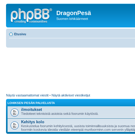
DragonPesä
Suomen lohikäärmeet
Etusivu
Näytä vastaamattomat viestit
•
Näytä aktiiviset viestiketjut
LOHIKSEN PESÄN PALVELUSTA
ilmoitukset
Tiedotteet teknisistä asioista sekä foorumin käytöstä.
Kehitys kolo
Keskustelua foorumin kehityksestä, uusista toiminnallisuuksista ja suomua nost
foormiin koskevia ideoida viedään eteenpäi munfoorminn.com serverin ylläpitäji