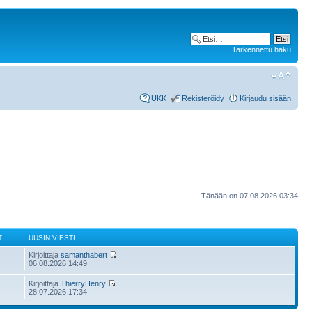
Tarkennettu haku
UKK
Rekisteröidy
Kirjaudu sisään
Tänään on 07.08.2026 03:34
T
UUSIN VIESTI
Kirjoittaja
samanthabert
06.08.2026 14:49
Kirjoittaja
ThierryHenry
28.07.2026 17:34