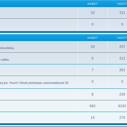
AIHEET
VIESTI
33
311
0
0
AIHEET
VIESTI
20
257
skustelua.
5
212
 vaihto.
7
261
0
0
ta jne. Huom! Viestit poistetaan automaattisesti 30
8
235
662
6242
14
270