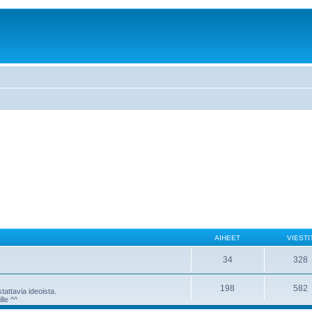
AIHEET
VIESTI
34
328
198
582
attavia ideoista.
lle ^^