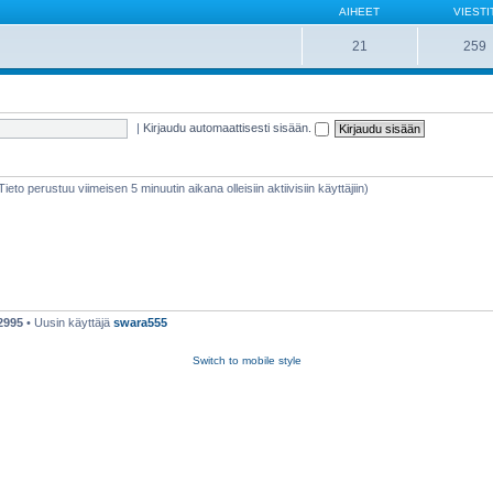
AIHEET
VIESTI
21
259
|
Kirjaudu automaattisesti sisään.
(Tieto perustuu viimeisen 5 minuutin aikana olleisiin aktiivisiin käyttäjiin)
2995
• Uusin käyttäjä
swara555
Switch to mobile style