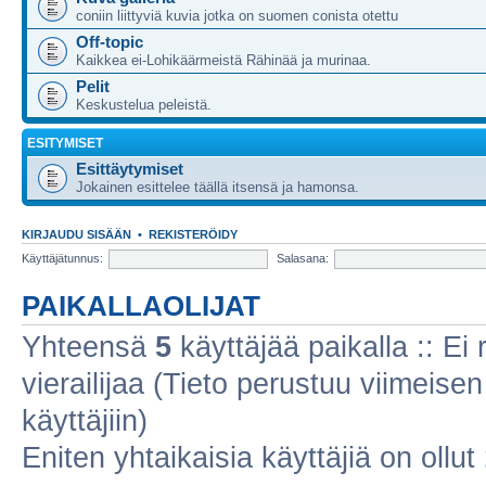
coniin liittyviä kuvia jotka on suomen conista otettu
Off-topic
Kaikkea ei-Lohikäärmeistä Rähinää ja murinaa.
Pelit
Keskustelua peleistä.
ESITYMISET
Esittäytymiset
Jokainen esittelee täällä itsensä ja hamonsa.
KIRJAUDU SISÄÄN
•
REKISTERÖIDY
Käyttäjätunnus:
Salasana:
PAIKALLAOLIJAT
Yhteensä
5
käyttäjää paikalla :: Ei r
vierailijaa (Tieto perustuu viimeisen 
käyttäjiin)
Eniten yhtaikaisia käyttäjiä on ollut