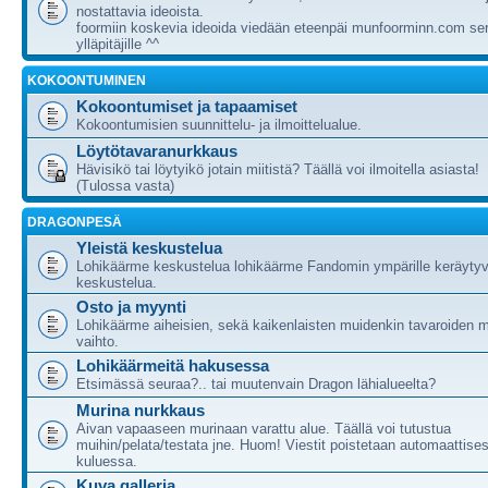
nostattavia ideoista.
foormiin koskevia ideoida viedään eteenpäi munfoorminn.com ser
ylläpitäjille ^^
KOKOONTUMINEN
Kokoontumiset ja tapaamiset
Kokoontumisien suunnittelu- ja ilmoittelualue.
Löytötavaranurkkaus
Hävisikö tai löytyikö jotain miitistä? Täällä voi ilmoitella asiasta!
(Tulossa vasta)
DRAGONPESÄ
Yleistä keskustelua
Lohikäärme keskustelua lohikäärme Fandomin ympärille keräytyv
keskustelua.
Osto ja myynti
Lohikäärme aiheisien, sekä kaikenlaisten muidenkin tavaroiden m
vaihto.
Lohikäärmeitä hakusessa
Etsimässä seuraa?.. tai muutenvain Dragon lähialueelta?
Murina nurkkaus
Aivan vapaaseen murinaan varattu alue. Täällä voi tutustua
muihin/pelata/testata jne. Huom! Viestit poistetaan automaattises
kuluessa.
Kuva galleria