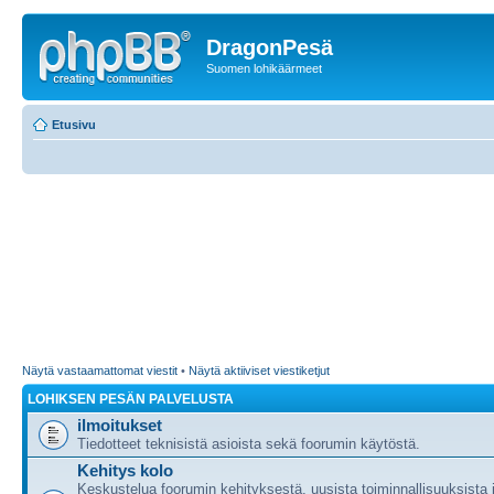
DragonPesä
Suomen lohikäärmeet
Etusivu
Näytä vastaamattomat viestit
•
Näytä aktiiviset viestiketjut
LOHIKSEN PESÄN PALVELUSTA
ilmoitukset
Tiedotteet teknisistä asioista sekä foorumin käytöstä.
Kehitys kolo
Keskustelua foorumin kehityksestä, uusista toiminnallisuuksista