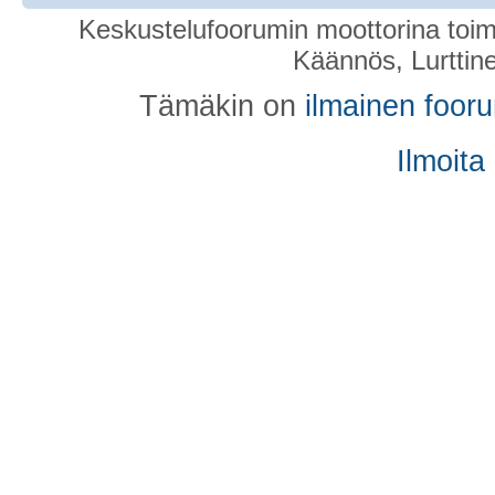
Keskustelufoorumin moottorina toim
Käännös, Lurttin
Tämäkin on
ilmainen foor
Ilmoita