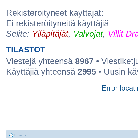
Rekisteröityneet käyttäjät:
Ei rekisteröityneitä käyttäjiä
Selite:
Ylläpitäjät
,
Valvojat
,
Villit D
TILASTOT
Viestejä yhteensä
8967
• Viestiket
Käyttäjiä yhteensä
2995
• Uusin kä
Error locati
Etusivu