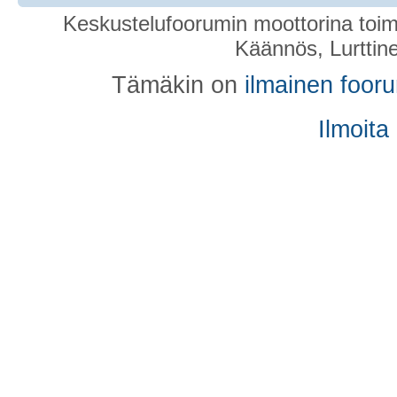
Keskustelufoorumin moottorina toim
Käännös, Lurttin
Tämäkin on
ilmainen foor
Ilmoita