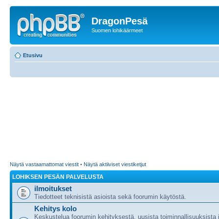
DragonPesä
Suomen lohikäärmeet
Etusivu
Näytä vastaamattomat viestit
•
Näytä aktiiviset viestiketjut
LOHIKSEN PESÄN PALVELUSTA
ilmoitukset
Tiedotteet teknisistä asioista sekä foorumin käytöstä.
Kehitys kolo
Keskustelua foorumin kehityksestä, uusista toiminnallisuuksista