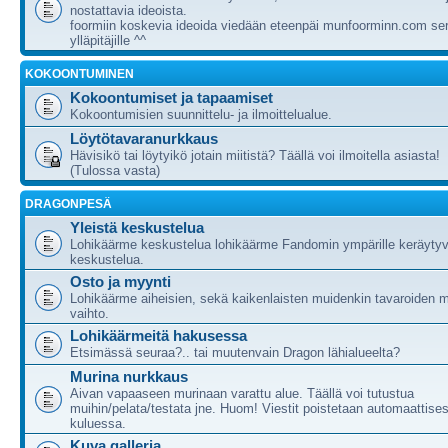
nostattavia ideoista.
foormiin koskevia ideoida viedään eteenpäi munfoorminn.com ser
ylläpitäjille ^^
KOKOONTUMINEN
Kokoontumiset ja tapaamiset
Kokoontumisien suunnittelu- ja ilmoittelualue.
Löytötavaranurkkaus
Hävisikö tai löytyikö jotain miitistä? Täällä voi ilmoitella asiasta!
(Tulossa vasta)
DRAGONPESÄ
Yleistä keskustelua
Lohikäärme keskustelua lohikäärme Fandomin ympärille keräytyv
keskustelua.
Osto ja myynti
Lohikäärme aiheisien, sekä kaikenlaisten muidenkin tavaroiden m
vaihto.
Lohikäärmeitä hakusessa
Etsimässä seuraa?.. tai muutenvain Dragon lähialueelta?
Murina nurkkaus
Aivan vapaaseen murinaan varattu alue. Täällä voi tutustua
muihin/pelata/testata jne. Huom! Viestit poistetaan automaattises
kuluessa.
Kuva galleria