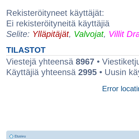
Rekisteröityneet käyttäjät:
Ei rekisteröityneitä käyttäjiä
Selite:
Ylläpitäjät
,
Valvojat
,
Villit D
TILASTOT
Viestejä yhteensä
8967
• Viestiket
Käyttäjiä yhteensä
2995
• Uusin kä
Error locati
Etusivu