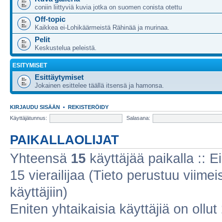
coniin liittyviä kuvia jotka on suomen conista otettu
Off-topic
Kaikkea ei-Lohikäärmeistä Rähinää ja murinaa.
Pelit
Keskustelua peleistä.
ESITYMISET
Esittäytymiset
Jokainen esittelee täällä itsensä ja hamonsa.
KIRJAUDU SISÄÄN
•
REKISTERÖIDY
Käyttäjätunnus:
Salasana:
PAIKALLAOLIJAT
Yhteensä
15
käyttäjää paikalla :: Ei
15 vierailijaa (Tieto perustuu viimeis
käyttäjiin)
Eniten yhtaikaisia käyttäjiä on ollut